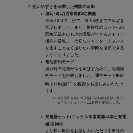
使いやすさを追求した機能の追加
連写･速写(通常撮影時)機能
最速3.3コマ／秒で、最大5枚までの連写を
実現しました。また、撮影後のカードへの
画像記録中にも次の撮影ができるメモリー
機能を搭載し、大切なシャッターチャンス
を逃すことなく撮りたい瞬間を撮影できる
ようになりました。
電池節約モード
撮影時の電池寿命を延ばすために、電池節
約モードを搭載しました。通常モード撮影
(※)
時より約2倍
の撮影をお楽しみいただけ
ます。
※
当社撮影条件(10分間隔で2枚連続撮影､2回に1
回フラッシュ・ズーム1往復を作動)による。
充電器セット(ニッケル水素電池×4本と充電
器)を同梱
より長い撮影をお楽しみいただける当社の