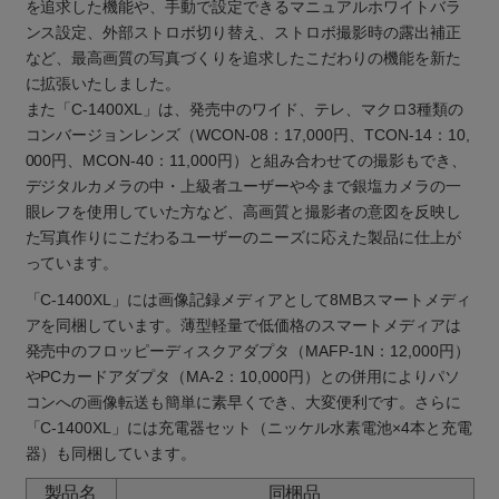
を追求した機能や、手動で設定できるマニュアルホワイトバラ
ンス設定、外部ストロボ切り替え、ストロボ撮影時の露出補正
など、最高画質の写真づくりを追求したこだわりの機能を新た
に拡張いたしました。
また「C-1400XL」は、発売中のワイド、テレ、マクロ3種類の
コンバージョンレンズ（WCON-08：17,000円、TCON-14：10,
000円、MCON-40：11,000円）と組み合わせての撮影もでき、
デジタルカメラの中・上級者ユーザーや今まで銀塩カメラの一
眼レフを使用していた方など、高画質と撮影者の意図を反映し
た写真作りにこだわるユーザーのニーズに応えた製品に仕上が
っています。
「C-1400XL」には画像記録メディアとして8MBスマートメディ
アを同梱しています。薄型軽量で低価格のスマートメディアは
発売中のフロッピーディスクアダプタ（MAFP-1N：12,000円）
やPCカードアダプタ（MA-2：10,000円）との併用によりパソ
コンへの画像転送も簡単に素早くでき、大変便利です。さらに
「C-1400XL」には充電器セット（ニッケル水素電池×4本と充電
器）も同梱しています。
製品名
同梱品