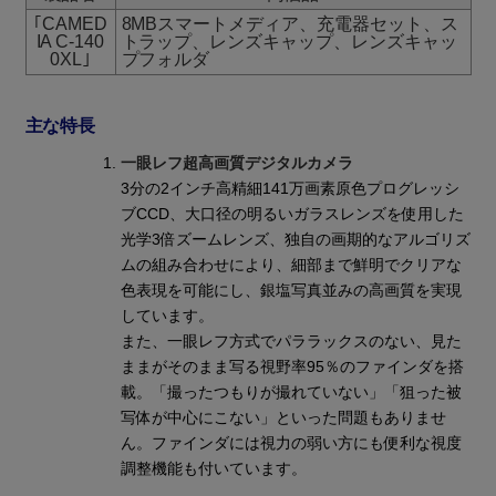
｢CAMED
8MBスマートメディア、充電器セット、ス
IA C-140
トラップ、レンズキャップ、レンズキャッ
0XL｣
プフォルダ
主な特長
一眼レフ超高画質デジタルカメラ
3分の2インチ高精細141万画素原色プログレッシ
ブCCD、大口径の明るいガラスレンズを使用した
光学3倍ズームレンズ、独自の画期的なアルゴリズ
ムの組み合わせにより、細部まで鮮明でクリアな
色表現を可能にし、銀塩写真並みの高画質を実現
しています。
また、一眼レフ方式でパララックスのない、見た
ままがそのまま写る視野率95％のファインダを搭
載。「撮ったつもりが撮れていない」「狙った被
写体が中心にこない」といった問題もありませ
ん。ファインダには視力の弱い方にも便利な視度
調整機能も付いています。