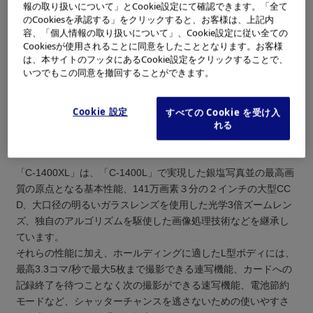
報の取り扱いについて」とCookie設定にて確認できます。「全て
のCookiesを承認する」をクリックすると、お客様は、上記内
1997年10月、業界に先駆けて当社が発売したコンシューマー向
容、「個人情報の取り扱いについて」、Cookie設定に従い全ての
けのメガピクセルデジタルカメラ「CAMEDIA C-1400L」は、銀
Cookiesが使用されることに同意をしたこととなります。お客様
塩写真に迫る超高画質、一眼レフ方式、常識を覆す普及価格を
は、本サイトのフッタにあるCookie設定をクリックすることで、
実現したコストパフォーマンスの高いデジタルカメラとして多
いつでもこの同意を撤回することができます。
くの方々から支持を受け、各界よりご評価いただきました。
「CAMEDIA C-1400XL」は、「C-1400L」の高性能・高機能を
Cookie 設定
すべての Cookie を受け入
継承しながら、ハイアマチュア層のニーズに応じた撮影機能が
れる
加わり、「CAMEDIA」シリーズの中でも最高画質にこだわるユ
ーザー向けのフラッグシップモデルとなります。
「C-1400XL」は、「C-1400L」で実現した銀塩写真並の最高画
質の原点となる基本性能、141万画素３分の２インチの大型CC
D、大口径の明るいガラスレンズを使用した光学3倍ズームレン
ズ、独自のアルゴリズムを駆使した画像処理技術などを継承し
ています。
それらの性能に加え、ホールディングに適したL型ボディには、
最高3.3コマ/秒で最大5枚まで撮影できる連写機能、カードへの
記録終了を待つことなく次の撮影ができる速写機能、電池節約
モードなど、シャッターチャンスを逃さないための使いやすさ