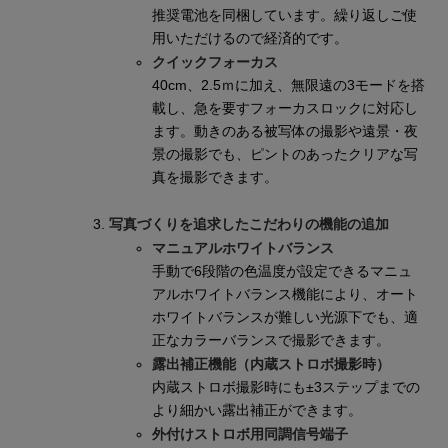
推奨電池を同梱しています。繰り返しご使
用いただけるので経済的です。
クイックフォーカス
40cm、2.5ｍに加え、無限遠の3モードを搭
載し、急を要すフォーカスロックに対応し
ます。動きのある被写体の撮影や遠景・夜
景の撮影でも、ピントのあったクリアな写
真を撮影できます。
写真づくりを追求したこだわりの機能の追加
マニュアルホワイトバランス
手動で6段階の色温度が設定できるマニュ
アルホワイトバランス機能により、オート
ホワイトバランスが難しい光源下でも、適
正なカラーバランスで撮影できます。
露出補正機能（内蔵ストロボ撮影時）
内蔵ストロボ撮影時にも±3ステップまでの
より細かい露出補正ができます。
外付けストロボ用同調信号端子