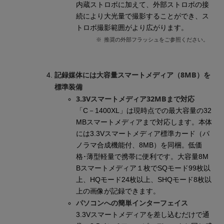
内蔵ストロボに加えて、外部ストロボの接
続により大光量で撮影することができ、ス
トロボ撮影範囲がより広がります。
※
推奨の外部フラッシュをご参照ください。
記録媒体には大容量スマートメディア（8MB）を
標準装備
3.3Vスマートメディア32MBまで対応
「C－1400XL」は現時点での最大容量の32
MBスマートメディアまで対応します。本体
には3.3Vスマートメディア標準カード（パ
ノラマ合成機能付、8MB）を同梱。低価
格･薄型軽量で携帯に便利です。大容量8M
Bスマートメディア１枚でSQモード99枚以
上、HQモード24枚以上、SHQモード8枚以
上の画像が記録できます。
パソコンへの簡単インターフェイス
3.3Vスマートメディアを差し込むだけで通