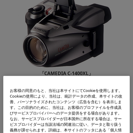
「CAMEDIA C-1400XL」
お客様の同意のもと、当社は本サイトにてCookieを使用します。
1997年10月の発売以来、様々な高い評価を得てきた一眼レフデ
Cookieの使用により、当社は、統計データの作成、本サイトの改
ジタルカメラ「CAMEDIA C-1400L」の写真画質を継承しつ
善、パーソナライズされたコンテンツ（広告を含む）を表示しま
つ、連写や速写、マニュアルホワイトバランス設定、外部スト
す。この目的のために、当社は、お客様のプロファイルを作成及
ロボ同調信号端子等の新規機能を追加し、使いやすさと撮影機
びサービスプロバイバーへのデータ提供をする場合があります。
なお、サービスプロバイダーが日本国外に所在する場合は、サー
能を追求したプロ仕様にも耐えうる一眼レフデジタルカメラ「C
ビスプロバイダーは当該法域の関連法に従い、データと取り扱う
AMEDIA C-1400XL」（希望小売価格：128,000円）を1998年1
義務が課せられます。詳細は、本サイトのフッタにある「個人情
0月 8日より発売いたします。