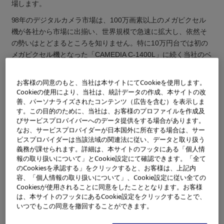
場します。
98年のデジタルカメラ市場は、100万画素以上のメガピクセル
機が各社から市場に出揃い、世界規模で急速に拡大し、依然そ
の勢いはとどまるところを知りません。特に10万円台では初の
メガピクセル機となった「CAMEDIA C-1400L」に続く当社のベ
ストセラーデジタルカメラ「CAMEDIA C-900ZOOM」は、画
素数だけに頼らない総合的な意味での高画質や使いやすさ等を
お客様の同意のもと、当社は本サイトにてCookieを使用します。
徹底的に追求したコンパクトデジタルカメラとして、発売以来
Cookieの使用により、当社は、統計データの作成、本サイトの改
絶好調の売れ行きを見せ、多くのユーザーの皆様から絶大なる
善、パーソナライズされたコンテンツ（広告を含む）を表示しま
す。この目的のために、当社は、お客様のプロファイルを作成及
賞賛の声をいただいております。
びサービスプロバイバーへのデータ提供をする場合があります。
この度新発売する「CAMEDIA C-2000ZOOM」は、当社が蓄積
なお、サービスプロバイダーが日本国外に所在する場合は、サー
ビスプロバイダーは当該法域の関連法に従い、データと取り扱う
してきた高画質のための技術をさらに進化させた超高画質ズー
義務が課せられます。詳細は、本サイトのフッタにある「個人情
ム機として、銀塩カメラに匹敵する本格的な撮影機能を満載し
報の取り扱いについて」とCookie設定にて確認できます。「全て
ながら、同時に「モノ」としての質感を満たした新カテゴリー
のCookiesを承認する」をクリックすると、お客様は、上記内
の高級コンパクトデジタルカメラです。
容、「個人情報の取り扱いについて」、Cookie設定に従い全ての
撮像素子には、従来のCCDよりもさらに高精細化を実現した21
Cookiesが使用されることに同意をしたこととなります。お客様
は、本サイトのフッタにあるCookie設定をクリックすることで、
1万画素1/2インチCCDを採用しています。この微細化されたCC
いつでもこの同意を撤回することができます。
Dの性能をフルに生かすために、「大口径のクリアなレンズでい
かに多くの光を採り込むか」という点を徹底的に追求し、「C-9