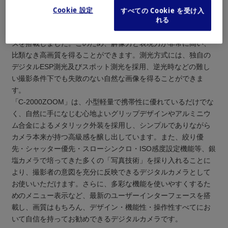
00ZOOM」で採用したマルチバリエーター3倍ズームレンズをさ
Cookie 設定
すべての Cookie を受け入
れる
らに改良し、大口径でかつコンパクトズームデジタルカメラと
しては初めてＦ2.0と非常に明るい、高解像度の3倍ズームレン
ズを搭載しました。このため、解像力と表現力が非常に高い、
比類なき高画質を得ることができます。測光方式には、独自の
デジタルESP測光及びスポット測光を採用、逆光時などの難し
い撮影条件下でも失敗のない自然な画像を得ることができま
す。
「C-2000ZOOM」は、小型軽量で携帯性に優れているだけでな
く、自然に手になじむ心地よいグリップデザインやアルミニウ
ム合金によるメタリック外装を採用し、シンプルでありながら
カメラ本来が持つ高級感を醸し出しています。また、絞り優
先・シャッター優先・スローシンクロ・ISO感度設定機能等、銀
塩カメラで培ってきた多くの「写真技術」を採り入れることに
より、撮影者の意図を充分に反映できるデジタルカメラとして
お使いいただけます。さらに、多彩な機能を使いやすくするた
めのメニュー表示など、最新のユーザーインターフェースを搭
載し、画質はもちろん、デザイン・機能性・操作性すべてにお
いて自信を持ってお勧めできるデジタルカメラです。