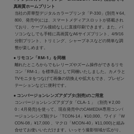
真画質ホームプリント
当社の昇華型デジタルカラープリンタ「P-330」(別売￥64,
800、発売中)には、スマートメディアスロットが搭載され
ており、ケーブル接続なしに直接印刷できます。また、パ
ソコンなしでも手軽に高画質なA6サイズプリント、4/9/16
分割プリント、トリミング、シャープネスなどの簡単な調
整が楽しめます。
● リモコン「RM-1」を同梱
離れたところからでもレリーズやズーム操作ができるリモ
コン「RM-1」を標準品として同梱いたしました。カメラと
TVモニタをつなげて画像の切換えや拡大もでき、プレゼン
テーションなどに便利です。
● コンバージョンレンズアダプタ(別売)のご用意
コンバージョンレンズアダプタ「CLA-１」（別売￥2,00
0：4月発売)を使って、現在発売中のCAMEDIA専用コンバ
ージョンレンズ類(テレ「TCON-14」¥10,000、ワイド「W
CON-08」¥17,000 、マクロ「MCON-40」¥11,000)と組み
合せてお使いいただけます。いっそう撮影領域が広がり、