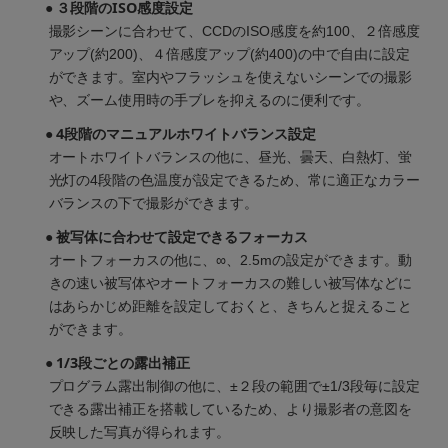
● ３段階のISO感度設定
撮影シーンに合わせて、CCDのISO感度を約100、２倍感度
アップ(約200)、４倍感度アップ(約400)の中で自由に設定
ができます。室内やフラッシュを使えないシーンでの撮影
や、ズーム使用時の手ブレを抑えるのに便利です。
● 4段階のマニュアルホワイトバランス設定
オートホワイトバランスの他に、昼光、曇天、白熱灯、蛍
光灯の4段階の色温度が設定できるため、常に適正なカラー
バランスの下で撮影ができます。
● 被写体に合わせて設定できるフォーカス
オートフォーカスの他に、∞、2.5mの設定ができます。動
きの速い被写体やオートフォーカスの難しい被写体などに
はあらかじめ距離を設定しておくと、きちんと捉えること
ができます。
● 1/3段ごとの露出補正
プログラム露出制御の他に、±２段の範囲で±1/3段毎に設定
できる露出補正を搭載しているため、より撮影者の意図を
反映した写真が得られます。