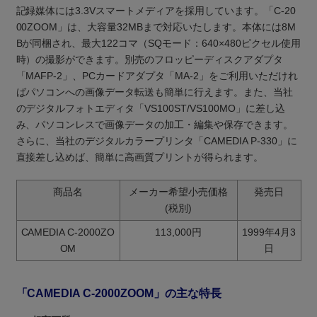
記録媒体には3.3Vスマートメディアを採用しています。「C-20
00ZOOM」は、大容量32MBまで対応いたします。本体には8M
Bが同梱され、最大122コマ（SQモード：640×480ピクセル使用
時）の撮影ができます。別売のフロッピーディスクアダプタ
「MAFP-2」、PCカードアダプタ「MA-2」をご利用いただけれ
ばパソコンへの画像データ転送も簡単に行えます。また、当社
のデジタルフォトエディタ「VS100ST/VS100MO」に差し込
み、パソコンレスで画像データの加工・編集や保存できます。
さらに、当社のデジタルカラープリンタ「CAMEDIA P-330」に
直接差し込めば、簡単に高画質プリントが得られます。
商品名
メーカー希望小売価格
発売日
(税別)
CAMEDIA C-2000ZO
113,000円
1999年4月3
OM
日
「CAMEDIA C-2000ZOOM」の主な特長