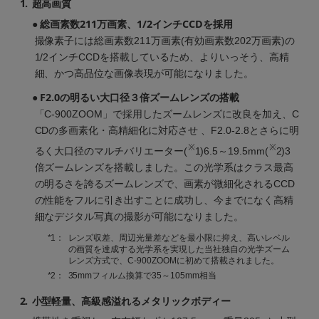
1.
超高画質
● 総画素数211万画素、1/2インチCCDを採用
撮像素子には総画素数211万画素(有効画素数202万画素)の
1/2インチCCDを搭載しているため、よりいっそう、高精
細、かつ高品位な画像表現が可能になりました。
● F2.0の明るい大口径３倍ズームレンズの搭載
「C-900ZOOM」で採用したズームレンズに改良を加え、C
CDの多画素化・高精細化に対応させ 、F2.0-2.8とさらに明
※
※
るく大口径のマルチバリエーター(
1)6.5～19.5mm(
2)3
倍ズームレンズを搭載しました。この光学系はクラス最高
の明るさを誇るズームレンズで、画素が微細化されるCCD
の性能をフルに引き出すことに成功し、今までになく高精
細なデジタル写真の撮影が可能になりました。
*1：
レンズ収差、周辺光量差などを最小限に抑え、高いレベル
の画質を達成する光学系を実現した当社独自の光学ズーム
レンズ方式で、C-900ZOOMに初めて搭載されました。
*2：
35mmフィルム換算で35～105mm相当
2.
小型軽量、高級感溢れるメタリックボディー