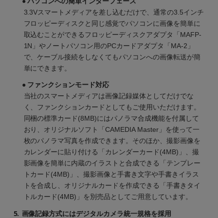
● パソコンへの簡単インターフェース
3.3Vスマートメディアを差し込むだけで、通常の3.5インチ
フロッピーディスクと同じ感覚でパソコンに画像を簡単に
取込むことができるフロッピーディスクアダプタ「MAFP-
1N」やノートパソコン用のPCカードアダプタ「MA-2」
で、ケーブル接続をしなくてもパソコンへの画像転送が簡
単にできます。
● ファンクションモード対応
当社のスマートメディアは画像記録媒体としてだけでな
く、ファンクションカードとしてもご使用いただけます。
同梱の標準カード(8MB)にはパノラマ合成機能を付属して
おり、オリジナルソフト「CAMEDIA Master」を使って一
枚のパノラマ写真を作成できます。そのほか、撮影画像を
カレンダーに貼り付ける「カレンダーカード(4MB)」、撮
影画像を簡単に内蔵のイラストと合成できる「テンプレー
トカード(4MB)」、撮影画像と手書き文字や手書きイラス
トを合成し、オリジナルカードを作成できる「手書きタイ
トルカード(4MB)」を別売品としてご用意しています。
5.
画像記録方式にはデジタルカメラ統一規格を採用