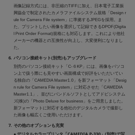
画像記録方式には、非圧縮のTIFFに加え、日本電子工業振
興協会で制定されたカメラファイルシステム規格「Design r
ule for Camera File system」に準拠するJPEGを採用。ま
た、プリントしたい画像を選択して記録できるDPOF(Digita
l Print Order Format)規格にも対応します。これにより他社
メーカーの機器との互換性が向上し、大変便利になりまし
た。
6.
パソコン接続キット(別売)もアップグレード
別売のパソコン接続キット「C-６KP」には、画像をパソコ
ン上で扱う際にも見やすい画面構成で好評をいただいてい
る独自の「CAMEDIA Master1.0」を新フォーマット「Desig
n rule for Camera File system」に対応させた「CAMEDIA
Master1.1」、並びにバンドルソフトとしてアドビシステム
ズ(株)の「Photo Deluxe for business」をご用意しました。
新フォーマットに対応する他社のデジタルカメラで撮影し
た画像も幅広くご使用いただけます。
7.
その他のオプションも充実
● デジタルカラープリンタ「CAMEDIA P-330」(別売)で写