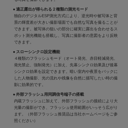
● 適正露出が得られる２種類の測光モード
独自のデジタルESP測光方式により、逆光時や被写体と背
景の輝度差が大きい撮影場面でも自然な写真を撮ることが
できます。被写体の狙いの部分に確実に露出を合わせるス
ポット測光機能も搭載し、写真に撮影者の意図をより反映
できます。
● スローシンクロ設定機能
４種類のフラッシュモード（オート発光、赤目軽減発光、
発光禁止、強制発光）に加え、先幕シンクロ効果及び後幕
シンクロ効果を設定できます。暗い室内や夜景をバックに
した人物撮影、光の流れや残像を自然に描写したい時の撮
影に効果的です。
● 外部フラッシュ用同調信号端子の搭載
内蔵フラッシュに加えて、外部フラッシュの接続により大
光量の撮影ができ、フラッシュ使用範囲がいっそう広がり
ます。（外部フラッシュ推奨品は当社ホームページをご参
照ください）