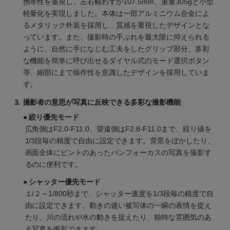
携帯性を重視し、左右幅わずか107.5mm、重量305gと小型
軽量化を実現しました。本体は一部アルミニウム合金によ
るメタリック外装を採用し、質感を重視したデザインとな
っています。また、撮影時の手ぶれを最大限に抑えられる
ように、自然に手になじむ工夫をしたグリップ部分、多彩
な機能を簡単に呼び出せるダイヤル式のモード選択ボタン
等、細部にまで操作性を意識したデザインを採用していま
す。
3.
撮影者の意思が写真に反映できる多彩な撮影機能
● 絞り優先モード
広角側はF2.0-F11.0、望遠側はF2.8-F11.0まで、絞り値を
1/3段毎の精度で自由に設定できます。背景をぼかしたり、
画面全体にピントのあったパンフォーカスの写真を撮影す
るのに便利です。
● シャッター優先モード
１/２～1/800秒まで、シャッター速度を1/3段毎の精度で自
由に設定できます。動きの速い被写体の一瞬の表情を捉え
たり、川の流れや水の動きを捉えたり、独特な雰囲気のあ
る写真を撮影できます。