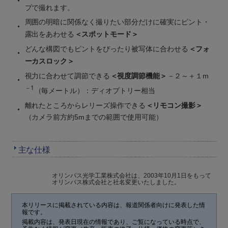
・
プで撮れます。
周囲の明暗に関係なく撮りたい部分だけに確実にピント・
・
＜スポットモード＞
露出をあわせる
＜フォ
どんな構図でもピントをぴったり被写体に合わせる
・
ーカスロック＞
＜視度調節機能＞
視力に合わせて調節できる
－２～＋１m
・
－1
（毎メートル）：ディオプトリー相当
＜リモコン撮影＞
離れたところからレリーズ操作できる
・
（カメラ前方約5mまでの範囲で使用可能）
主な仕様
オリンパス光学工業株式会社は、2003年10月1日をもって
オリンパス株式会社と社名変更いたしました。
本リリースに掲載されている内容は、報道関係者向けに発表した情
報です。
掲載内容は、発表日現在の情報であり、ご覧になっている時点で、