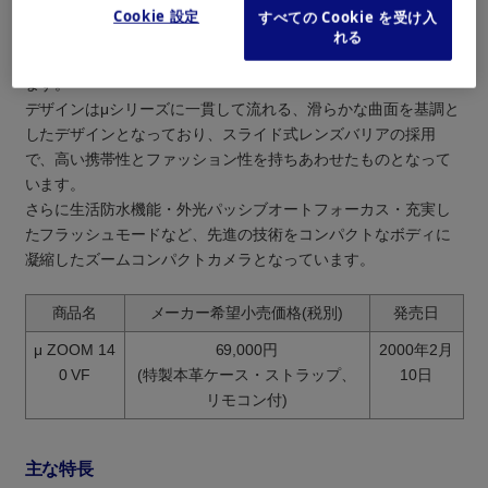
フラッシュ機能を搭載していますので、蛍光灯のような人工光
Cookie 設定
すべての Cookie を受け入
の波長を自動的に感知、自動発光し、色かぶりが起こりにくい
れる
カラーバランスの良い自然で美しい写真を撮影することができ
ます。
デザインはμシリーズに一貫して流れる、滑らかな曲面を基調と
したデザインとなっており、スライド式レンズバリアの採用
で、高い携帯性とファッション性を持ちあわせたものとなって
います。
さらに生活防水機能・外光パッシブオートフォーカス・充実し
たフラッシュモードなど、先進の技術をコンパクトなボディに
凝縮したズームコンパクトカメラとなっています。
商品名
メーカー希望小売価格(税別)
発売日
μ ZOOM 14
69,000円
2000年2月
0 VF
(特製本革ケース・ストラップ、
10日
リモコン付)
主な特長