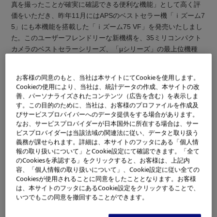
真を撮ったことが確実に確認できる便利な機能」として高く評
価をいただき、昨年11月にはAPSのベストセラー機「ｉズーム7
5」にも本機能を搭載した「ｉズーム75 VF」を発売いたしまし
た。このユーザーフレンドリーな新機構を、35ミリコンパクト
カメラのベストセラーシリーズ、「μシリーズ」の最上位機種
「μZOOM 140 DELUXE」に新たに搭載したモデルが「μZOOM
140 VF」です。新機構の「ビジュアルファインダー」は、シャ
お客様の同意のもと、当社は本サイトにてCookieを使用します。
ッターを切ると一瞬ファインダー内が暗くなり、シャッター音
Cookieの使用により、当社は、統計データの作成、本サイトの改
だけではなく視覚的にも撮ったことが確認できる機構で、シャ
善、パーソナライズされたコンテンツ（広告を含む）を表示しま
す。この目的のために、当社は、お客様のプロファイルを作成及
ッター音が聞き取りにくい様な状況下でも、撮影できたことが
びサービスプロバイバーへのデータ提供をする場合があります。
確実にわかります。従来のコンパクトカメラにはなかった全く
なお、サービスプロバイダーが日本国外に所在する場合は、サー
新しい使いやすさと安心感、写真を撮る楽しさを実現していま
ビスプロバイダーは当該法域の関連法に従い、データと取り扱う
す。
義務が課せられます。詳細は、本サイトのフッタにある「個人情
報の取り扱いについて」とCookie設定にて確認できます。「全て
「μZOOM 140 VF」は「μZOOM 140 DELUXE」と同様、38～1
のCookiesを承認する」をクリックすると、お客様は、上記内
40ミリの3.7倍ズームレンズを搭載しながら、ファインダー光学
容、「個人情報の取り扱いについて」、Cookie設定に従い全ての
系の小型化、独自の撮影レンズ光学系や、鏡枠を4段構造にする
Cookiesが使用されることに同意をしたこととなります。お客様
は、本サイトのフッタにあるCookie設定をクリックすることで、
ことにより、厚さ46mmというスリムボディとなっています。
いつでもこの同意を撤回することができます。
レンズには高性能ガラス非球面レンズを採用しており、高い解
像力を実現しています。フラッシュにはオートカラーバランス