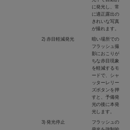
に発光し、常
に適正露出の
きれいな写真
が撮れます。
2) 赤目軽減発光
暗い場所での
フラッシュ撮
影におこりが
ちな赤目現象
を軽減するモ
ードで、シャ
ッターレリー
ズボタンを押
すと、予備発
光の後に本発
光します。
3) 発光停止
フラッシュの
発光を強制的