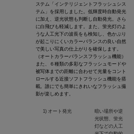
ステム「インテリジェントフラッシュシス
テム」を採用しました。低輝度時自動発光
に加え、逆光状態も判断し自動発光。さら
に白飛びも軽減します。また、蛍光灯のよ
うな人工光下の波長をも検知し、色かぶり
が起こりにくいカラーバランスの良い自然
で美しい写真の仕上がりを確保します。
（オートカラーバランスフラッシュ機能）
また、６種類の多彩なフラッシュモードや
被写体までの距離に合わせて光量をコント
ロールする近接ソフトフラッシュ機能を搭
載。誰にでも簡単にきれいなフラッシュ撮
影が楽しめます。
1) オート発光
暗い場所や逆
光状態、蛍光
灯などの人工
光下で自動的