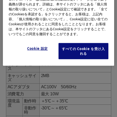
義務が課せられます。詳細は、本サイトのフッタにある「個人情
オーバーライト
230MB
（OW）
540MB(国際標準規格)
報の取り扱いについて」とCookie設定にて確認できます。「全て
対応
640MB(国際標準規格)
のCookiesを承認する」をクリックすると、お客様は、上記内
容、「個人情報の取り扱いについて」、Cookie設定に従い全ての
連続データ転送
最大 4.2MB/s
速度
Cookiesが使用されることに同意をしたこととなります。お客様
は、本サイトのフッタにあるCookie設定をクリックすることで、
SCSIバースト
同期：最大 10MB/s
いつでもこの同意を撤回することができます。
転送速度
非同期：最大 6.7MB/s
ディスク回転速
3869rpm (= r/min)
度
Cookie 設定
すべての Cookie を受け入
平均シークタイ
23ms
れる
ム
インターフェー
SCSI-I/II
ス
キャッシュサイ
2MB
ズ
ACアダプタ
AC100V 50/60Hz
消費電力
最大 10W
環境温
動作時
＋5℃～＋35℃
度
非動作
-30℃～＋65℃
時