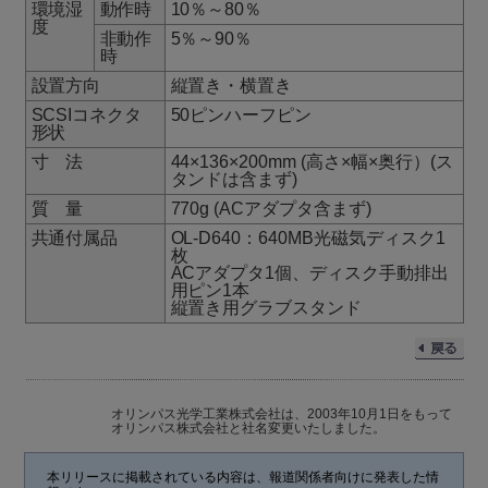
環境湿
動作時
10％～80％
度
非動作
5％～90％
時
設置方向
縦置き・横置き
SCSIコネクタ
50ピンハーフピン
形状
寸 法
44×136×200mm (高さ×幅×奥行）(ス
タンドは含まず)
質 量
770g (ACアダプタ含まず)
共通付属品
OL-D640：640MB光磁気ディスク1
枚
ACアダプタ1個、ディスク手動排出
用ピン1本
縦置き用グラブスタンド
オリンパス光学工業株式会社は、2003年10月1日をもって
オリンパス株式会社と社名変更いたしました。
本リリースに掲載されている内容は、報道関係者向けに発表した情