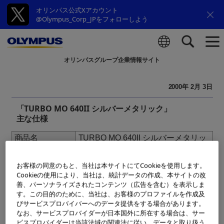
オリンパス公式Xアカウント
@Olympus_Corp_JPをフォローしよう
オリンパスグループ企業情報サイト
検索
2000年 2月 3日
「TURBO MO 640II シルバーメタリック」
主な仕様
商品名
TURBO MO 640II シルバーメタリッ
ク
形式
書き換え可能型3.5型光磁気ディスク
お客様の同意のもと、当社は本サイトにてCookieを使用します。
駆動装置
Cookieの使用により、当社は、統計データの作成、本サイトの改
型名
TS6432S
善、パーソナライズされたコンテンツ（広告を含む）を表示しま
す。この目的のために、当社は、お客様のプロファイルを作成及
記憶容量
128MB(国際標準規格)
（対応MOディ
230MB(国際標準規格)
びサービスプロバイバーへのデータ提供をする場合があります。
スク）
540MB(国際標準規格)
なお、サービスプロバイダーが日本国外に所在する場合は、サー
640MB(国際標準規格)
ビスプロバイダーは当該法域の関連法に従い、データと取り扱う