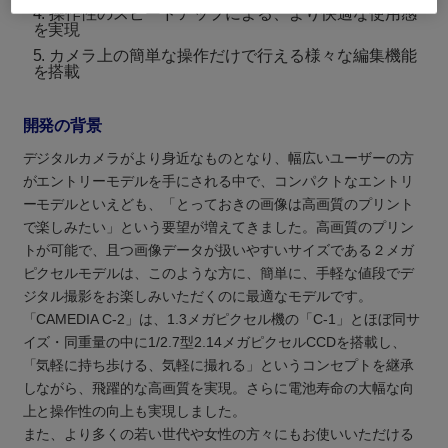
4. 操作性のスピードアップによる、より快適な使用感
を実現
5. カメラ上の簡単な操作だけで行える様々な編集機能
を搭載
開発の背景
デジタルカメラがより身近なものとなり、幅広いユーザーの方
がエントリーモデルを手にされる中で、コンパクトなエントリ
ーモデルといえども、「とっておきの画像は高画質のプリント
で楽しみたい」という要望が増えてきました。高画質のプリン
トが可能で、且つ画像データが扱いやすいサイズである２メガ
ピクセルモデルは、このような方に、簡単に、手軽な値段でデ
ジタル撮影をお楽しみいただくのに最適なモデルです。
「CAMEDIA C-2」は、1.3メガピクセル機の「C-1」とほぼ同サ
イズ・同重量の中に1/2.7型2.14メガピクセルCCDを搭載し、
「気軽に持ち歩ける、気軽に撮れる」というコンセプトを継承
しながら、飛躍的な高画質を実現。さらに電池寿命の大幅な向
上と操作性の向上も実現しました。
また、より多くの若い世代や女性の方々にもお使いいただける