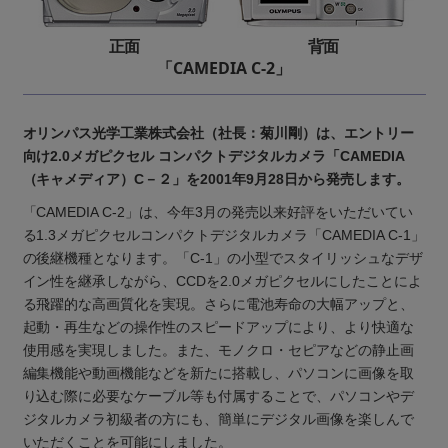
正面
背面
「CAMEDIA C-2」
オリンパス光学工業株式会社（社長：菊川剛）は、エントリー
向け2.0メガピクセル コンパクトデジタルカメラ「CAMEDIA
（キャメディア）C－２」を2001年9月28日から発売します。
「CAMEDIA C-2」は、今年3月の発売以来好評をいただいてい
る1.3メガピクセルコンパクトデジタルカメラ「CAMEDIA C-1」
の後継機種となります。「C-1」の小型でスタイリッシュなデザ
イン性を継承しながら、CCDを2.0メガピクセルにしたことによ
る飛躍的な高画質化を実現。さらに電池寿命の大幅アップと、
起動・再生などの操作性のスピードアップにより、より快適な
使用感を実現しました。また、モノクロ・セピアなどの静止画
編集機能や動画機能などを新たに搭載し、パソコンに画像を取
り込む際に必要なケーブル等も付属することで、パソコンやデ
ジタルカメラ初級者の方にも、簡単にデジタル画像を楽しんで
いただくことを可能にしました。