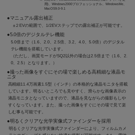
用)、Windows2000プロフェッショナル、WindowsMe、
MacOS9.0-9.1
●
マニュアル露出補正
±２EVの範囲で、1/2EVステップでの露出補正が可能です。
●
5.0倍のデジタルテレ機能
5.0倍まで（1.6、2.0、2.5倍、3.2、4.0、5.0倍）のデジタル
テレ機能を搭載しています。
（ただし、画質モードがSQ2以外の場合は2.5倍まで（1.6、2.
0、2.5）となります。）
●
撮った画像をすぐにその場で楽しめる高精細な液晶モ
ニタ
高精細11.4万画素1.5型（インチ）の本格的な液晶モニタを搭載
しています。明るいところでも見やすく、滑らかな画像表示の
液晶モニタとなっていますので、液晶を見ながらの撮影もしや
すくなっています。また、撮った画像をすぐにその場で見て楽
しむ事も可能です。
●
明るくクリアな光学実像式ファインダーを採用
明るくクリアな光学実像式ファインダーにより、フィルムカメ