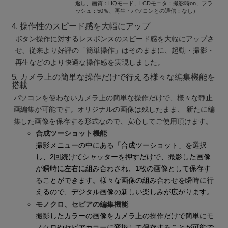
返し、画質：HQモード、LCDモニタ：撮影時on、フラ
ッシュ：50％、再生・パソコンとの通信：なし）
4. 操作性のスピード感を大幅にアップ
ボタン操作に対するレスポンスのスピード感を大幅にアップさ
せ、従来より好評の「簡単操作」はそのままに、起動・撮影・
再生などのより快適な操作感を実現しました。
5. カメラ上の簡単な操作だけで行える様々な編集機能を
搭載
パソコンを使わないカメラ上の簡単な操作だけで、様々な静止
画編集が可能です。オリジナルの画像は残したまま、 新たに編
集した画像を保存する形式なので、安心してご使用頂けます。
合成ツーショット機能
撮影メニューの中にある「合成ツーショット」を選択
し、2回続けてシャッターを押すだけで、撮影した画像
が瞬時に左右に組み合わされ、1枚の画像として保存す
ることができます。様々な画像の組み合わせを瞬時に行
えるので、デジタル画像の新しい楽しみが広がります。
モノクロ、セピアの編集機能
撮影したカラーの画像をカメラ上の操作だけで簡単にモ
ノクロやセピアカラーに変換して保存することが可能で