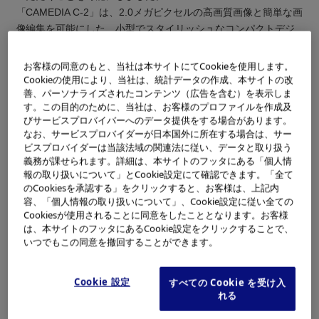
「CAMEDIA C-2」は、2.0メガピクセルの高画質画像と簡単な画
像編集を可能にした、小型でスタイリッシュなコンパクトデジ
タルカメラです。
お客様の同意のもと、当社は本サイトにてCookieを使用します。
Cookieの使用により、当社は、統計データの作成、本サイトの改
発売の概要
善、パーソナライズされたコンテンツ（広告を含む）を表示しま
す。この目的のために、当社は、お客様のプロファイルを作成及
製品名
メーカー希望小売価格
発売日
びサービスプロバイバーへのデータ提供をする場合があります。
(税別)
なお、サービスプロバイダーが日本国外に所在する場合は、サー
デジタルカメ
42,000円
2001年 9月2
ビスプロバイダーは当該法域の関連法に従い、データと取り扱う
ラ：
8日
義務が課せられます。詳細は、本サイトのフッタにある「個人情
「CAMEDIA C-
報の取り扱いについて」とCookie設定にて確認できます。「全て
2」
のCookiesを承認する」をクリックすると、お客様は、上記内
容、「個人情報の取り扱いについて」、Cookie設定に従い全ての
Cookiesが使用されることに同意をしたこととなります。お客様
主な特長
は、本サイトのフッタにあるCookie設定をクリックすることで、
1. サイズと重量はそのままに、2.0メガピクセルの高画
いつでもこの同意を撤回することができます。
質を実現
2.
「C-1」のデザイン性を継承しながら、さらに発展
させたスタイリッシュでエレガントな小型ボディ
Cookie 設定
すべての Cookie を受け入
れる
3. 電池寿命の大幅アップによる、より安心な使用感を
実現