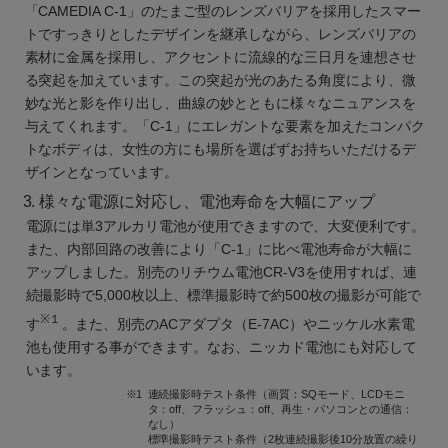
「CAMEDIA C-1」のたまご型のレンズバリアを採用したスマー
トですっきりとしたデザインを継承しながら、レンズバリアの
素材に金属を採用し、アクセントに流線的な三日月を連想させ
る突起を加えています。この突起が光のあたる角度により、微
妙な光と影を作り出し、曲線の妙とともに様々なニュアンスを
与えてくれます。「C-1」にエレガントな要素を加えたコンパク
トなボディは、女性の方にも場所を選ばずお持ちいただけるデ
ザインとなっています。
3. 様々な電源に対応し、電池寿命を大幅にアップ
電源には単3アルカリ電池が使用できますので、大変便利です。
また、内部回路の改善により「C-1」に比べ電池寿命が大幅に
アップしました。別売のリチウム電池CR-V3を使用すれば、連
続撮影時で5,000枚以上、標準撮影時で約500枚の撮影が可能で
※１
す
。また、別売のACアダプタ（E-7AC）やニッケル水素電
池も使用する事ができます。なお、ニッカド電池にも対応して
います。
※1
連続撮影時テスト条件（画質：SQモード、LCDモニ
タ：off、フラッシュ：off、再生・パソコンとの通信：
なし）
標準撮影時テスト条件（2枚連続撮影後10分放置の繰り