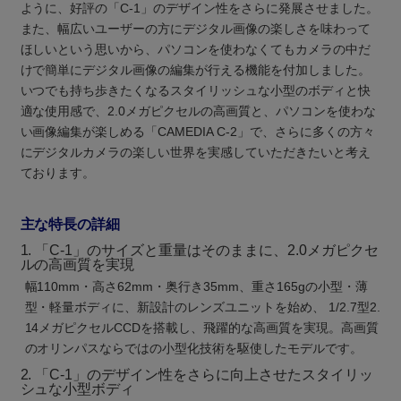
ように、好評の「C-1」のデザイン性をさらに発展させました。
また、幅広いユーザーの方にデジタル画像の楽しさを味わって
ほしいという思いから、パソコンを使わなくてもカメラの中だ
けで簡単にデジタル画像の編集が行える機能を付加しました。
いつでも持ち歩きたくなるスタイリッシュな小型のボディと快
適な使用感で、2.0メガピクセルの高画質と、パソコンを使わな
い画像編集が楽しめる「CAMEDIA C-2」で、さらに多くの方々
にデジタルカメラの楽しい世界を実感していただきたいと考え
ております。
主な特長の詳細
1. 「C-1」のサイズと重量はそのままに、2.0メガピクセ
ルの高画質を実現
幅110mm・高さ62mm・奥行き35mm、重さ165gの小型・薄
型・軽量ボディに、新設計のレンズユニットを始め、 1/2.7型2.
14メガピクセルCCDを搭載し、飛躍的な高画質を実現。高画質
のオリンパスならではの小型化技術を駆使したモデルです。
2. 「C-1」のデザイン性をさらに向上させたスタイリッ
シュな小型ボディ