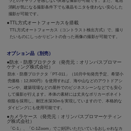
ラとのギャップを感じない快適な撮影が可能です。また、電池
消耗が気になる撮影条件下でも液晶モニタを使わない安心した
撮影が可能です。
●
TTL方式オートフォーカスを搭載
TTL方式オートフォーカス（コントラスト検出方式）で、撮り
たいものにしっかりピントの合った画像の撮影が可能です。
オプション品（別売）
●防水・防塵プロテクタ
（発売元：オリンパスプロマー
ケティング株式会社）
防水・防塵プロテクタ「PT-011」（10月中旬発売予定、希望小
売価格：12,800円）を使用すれば、海や山などのアウトドアシ
ーンや、建築現場などの屋外でのビジネスシーンなどでも安心
して撮影が行えます。本体の素材には丈夫なポリカーボネイト
樹脂を採用し、耐圧水深30mを実現していますので、本格的な
ダイビングにも使用可能です。
●カメラケース
（発売元：オリンパスプロマーケティン
グ株式会社）
「C-1」、「C-1Zoom」でご好評いただいているおしゃれなカ