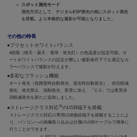
スポット測光モード
測光方式として、デジタルESP測光の他にスポット測光
を搭載。より本格的な撮影が可能となりました。
その他の特長
●プリセットホワイトバランス
4段階（晴天・曇天・電球・蛍光灯）の色温度が設定可能。オ
ートホワイトバランスの設定が難しい撮影条件下でも適正なカ
ラーバランスで撮影が行えます。
●多彩なフラッシュ機能
オート発光（低輝度時自動発光、逆光時自動発光）、赤目軽減
発光、発光禁止、強制発光、夜景に加え、「C-2」では夜景赤
目軽減発光を新たに追加しました。
※
●
ストレージクラス対応
のUSB端子を搭載
ストレージクラス対応の専用USB接続端子を搭載することによ
り、パソコンへの画像取り込みは付属のUSBケーブルで簡単に
行うことができます。
※
対応OS：Windows98/Windows98SE(付属ドライバを使