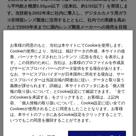
ら平均粗さ精度0.03μm以下（従来比、約1/33以下）を実現しま
す。当技術を2002年末に社内に導入し、デジタルカメラ用ガラ
ス非球面レンズ製造に活用するとともに、社内での実績を高め
た上で2003年末までに国内レンズ製造メーカーへの発売を目指
します。
※1
Laplike砥石：
お客様の同意のもと、当社は本サイトにてCookieを使用します。
液中で表面電位を生じる特殊な金属（メタル）ボンドにダイヤ
Cookieの使用により、当社は、統計データの作成、本サイトの改
モンドを配合した砥石。
善、パーソナライズされたコンテンツ（広告を含む）を表示しま
※2
Laplike法：
す。この目的のために、当社は、お客様のプロファイルを作成及
レンズを素材から削り出すカーブジェネレーティング（球面創
びサービスプロバイバーへのデータ提供をする場合があります。
成）工程において、削り出しと共にLaplike砥石が有する表面電
なお、サービスプロバイダーが日本国外に所在する場合は、サー
位を利用して付着した酸化珪素（SiO2）のナノ（15～20nm）
ビスプロバイダーは当該法域の関連法に従い、データと取り扱う
粒子による研磨作用を同時に発揮させることで、高い面品質を
得る手法。
義務が課せられます。詳細は、本サイトのフッタにある「個人情
報の取り扱いについて」とCookie設定にて確認できます。「全て
のCookiesを承認する」をクリックすると、お客様は、上記内
主な特長の概要
容、「個人情報の取り扱いについて」、Cookie設定に従い全ての
Cookiesが使用されることに同意をしたこととなります。お客様
研削・研磨工程を統合化し、設備・スペースを半
は、本サイトのフッタにあるCookie設定をクリックすることで、
減
いつでもこの同意を撤回することができます。
既存の研削加工機に専用砥石を付け替えるだけで
使用可能