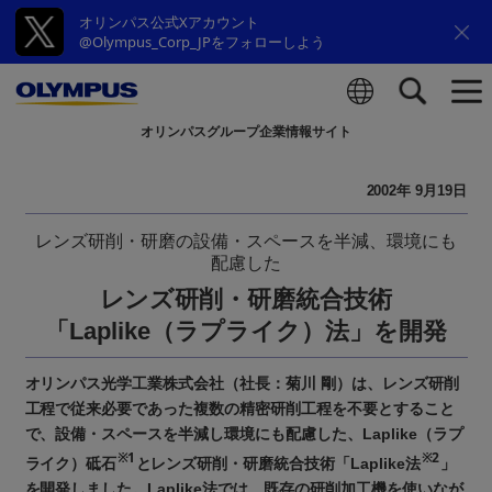
オリンパス公式Xアカウント
@Olympus_Corp_JPをフォローしよう
オリンパスグループ企業情報サイト
検索
2002年 9月19日
レンズ研削・研磨の設備・スペースを半減、環境にも
配慮した
レンズ研削・研磨統合技術
（ラプライク）
「Laplike
法」を開発
オリンパス光学工業株式会社（社長：菊川 剛）は、レンズ研削
工程で従来必要であった複数の精密研削工程を不要とすること
で、設備・スペースを半減し環境にも配慮した、Laplike（ラプ
※1
※2
ライク）砥石
とレンズ研削・研磨統合技術「Laplike法
」
を開発しました。Laplike法では、既存の研削加工機を使いなが