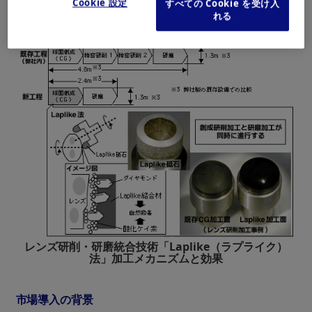
Cookie 設定
すべての Cookie を受け入
環境に影響の少ない研削液を使用
れる
平均粗さ精度0.03μm以下を実現
レンズ研削・研磨統合技術「Laplike（ラプライク）
法」加工メカニズムと効果
市場導入の背景