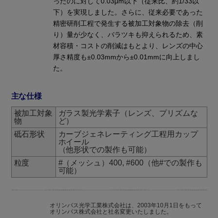
ったのに対して0.03μm以下（従来比、約1/33以
下）を実現しました。さらに、従来必要であった
精密研削工程で発生する被加工対象物の除去（削
り）量が少なく、バラツキも抑えられるため、素
材容積・コストの削減はもとより、レンズの中心
厚さ精度も±0.03mmから±0.01mmに向上しまし
た。
主な仕様
被加工対象
ガラス製光学素子（レンズ、プリズムな
物
ど）
砥石形状
カーブジェネレーティング工程用カップ
ホイール
（他形状での製作も可能）
粒度
#（メッシュ）400, #600（他#での製作も
可能）
オリンパス光学工業株式会社は、2003年10月1日をもって
オリンパス株式会社と社名変更いたしました。