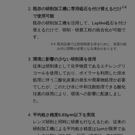
※4
既存の研削加工機に専用砥石を付け替えるだけ
で使用可能
既存の研削加工機を活用して、Laplike砥石を付け
替えるだけで、研削・研磨工程の統合化が可能で
す。
※4
既存設備では形状精度を得るために、装置の組
み付け調整が必要となる場合があります。
環境に影響の少ない研削液を使用
従来は研削液として化学物質であるエチレングリ
コールを使用しており、ボイラーを利用した排水
処理に伴う二酸化炭素の発生や廃棄物処理が必要
でしたが、このたび水に中和沈殿処理できる酸化
珪素の採用により、環境への影響に配慮しまし
た。
平均粗さ精度0.03μm以下を実現
レンズ研削と同時に研磨も行なえるため、従来の
研削加工機による平均粗さ精度は1μmが限界であ