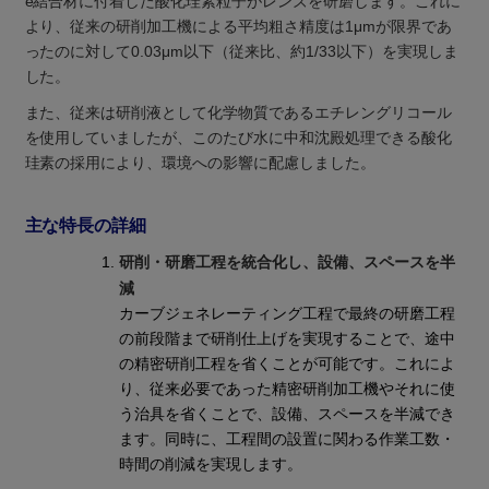
e結合材に付着した酸化珪素粒子がレンズを研磨します。これに
より、従来の研削加工機による平均粗さ精度は1μmが限界であ
ったのに対して0.03μm以下（従来比、約1/33以下）を実現しま
した。
また、従来は研削液として化学物質であるエチレングリコール
を使用していましたが、このたび水に中和沈殿処理できる酸化
珪素の採用により、環境への影響に配慮しました。
主な特長の詳細
研削・研磨工程を統合化し、設備、スペースを半
減
カーブジェネレーティング工程で最終の研磨工程
の前段階まで研削仕上げを実現することで、途中
の精密研削工程を省くことが可能です。これによ
り、従来必要であった精密研削加工機やそれに使
う治具を省くことで、設備、スペースを半減でき
ます。同時に、工程間の設置に関わる作業工数・
時間の削減を実現します。