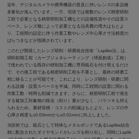
近年、デジタルカメラや携帯機器の普及に伴いレンズの多品種
多量化が進んでいます。一方、現状では複数のレンズ精密研削
工程で必要となる精密研削加工機などの設備投資やその設置ス
ペース、レンズ種によって必要となる治具費の増大はもとよ
り、工程間の設定に伴う作業工数やレンズ中心厚さ寸法精度の
ばらつきなどが指摘されています。
このたび開発したレンズ研削・研磨統合技術「Laplike法」は、
研削初期工程（カーブジェネレーティング（球面創成）工程）
で使われている既存の研削加工機に専用砥石を付け替えるだけ
で、その後工程である精密研削工程を不要とし、最終の研磨工
程に移ることが可能です。これにより、レンズ研削・研磨に関
わる設備・設置スペースを半減。同時に工程間の設置に関わる
作業工数・時間も削減できます。さらに、精密研削工程で発生
する被加工対象物の除去（削り）量が少なく、バラツキも抑え
られるため、素材容積・コストの削減はもとより、レンズの中
心厚さ精度も±0.03mmから±0.01mmに向上しました。
当技術では、砥石として特殊なメタルボンドであるLaplike結合
材に配合されたダイヤモンドがレンズを削り出し、同時にLaplik