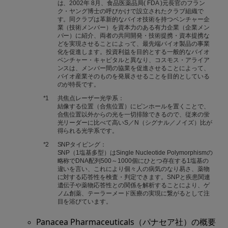
は、2002年 8月、食品医薬品局( FDA )元長官のフラン
ク・ヤング博士の呼びかけで設立されたクラブ組織で
す。同クラブは革新的なバイオ技術を持つベンチャー企
業（技術メンバー）を資本力のある有力企業（企業メン
バー）に紹介、両者の共同開発・技術提携・資本提携な
どを実現させることによって、最先端バイオ製品の事業
化を促進します。投資利益を目的とする一般的なバイオ
ベンチャー・キャピタルと異なり、コスモス・アライア
ンスは、メンバー間の協業を促進させることによって、
バイオ産業そのものを発展させることを目的としている
のが特長です。
*1
共焦点レーザー光学系：
結像する位置（合焦位置）にピンホールを置くことで、
合焦位置以外からの光を一切排除できるので、従来の蛍
光リーダーに比べて高いS／N（シグナル／ノイズ）比が
得られる光学系です。
*2
SNPタイピング：
SNP（1塩基多型）はSingle Nucleotide Polymorphismの
略称でDNA配列500～1000個にひとつ存在する1塩基の
違いを言い、これにより個々人の病気のなり易さ、薬物
に対する応答性を検査・判定できます。SNPと疾患関連
遺伝子や薬物応答性との関係を解析することにより、ゲ
ノム創薬、テーラーメード医療の実現に繋がるとして注
目を浴びています。
Panacea Pharmaceuticals（パナセア社）の概要