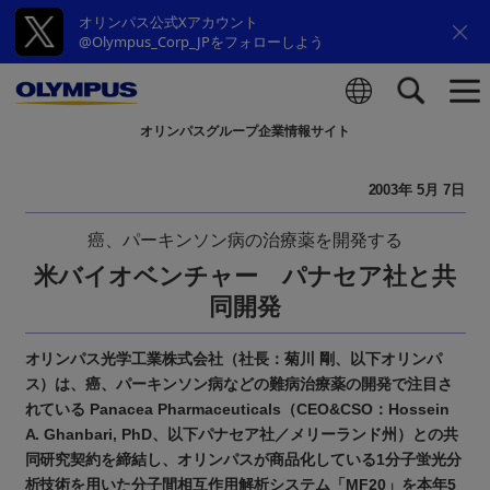
オリンパス公式Xアカウント
@Olympus_Corp_JPをフォローしよう
オリンパスグループ企業情報サイト
検索
2003年 5月 7日
癌、パーキンソン病の治療薬を開発する
米バイオベンチャー パナセア社と共
同開発
オリンパス光学工業株式会社（社長：菊川 剛、以下オリンパ
ス）は、癌、パーキンソン病などの難病治療薬の開発で注目さ
れている Panacea Pharmaceuticals（CEO&CSO：Hossein
A. Ghanbari, PhD、以下パナセア社／メリーランド州）との共
同研究契約を締結し、オリンパスが商品化している1分子蛍光分
析技術を用いた分子間相互作用解析システム「MF20」を本年5