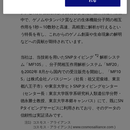
れる
mbH（CEO: Dr. Carsten Claussen ／ドイツ・ハンブル
グ）との共同開発により実現しました。生体に近い溶液
中で、ゲノムやタンパク質などの生体機能分子間の相互
作用を1秒～10数秒と高速、高精度に解析が行えるとい
う特長を有し、これからのゲノム創薬や生命現象の解明
などへの貢献が期待されています。
*2
当社は、当技術を用いたSNPタイピング
解析システ
ム「MF10S」、分子間相互作用解析システム「MF20」
を2002年 8月から国内での受注販売を開始し、「MF10
S」は株式会社ノバスジーン（社長：祖父尼俊雄、東京
都八王子市）や東京大学ヒトSNPタイピングセンター
（センター長：東京大学医学系研究科人類遺伝学分野・
徳永勝士教授、東京大学本郷キャンパス）にて、既にSN
Pタイピングサービスに利用されており、そのデータの
信頼性は実証済みです。
注1)
コスモス・アライアンス
コスモス・アライアンス( www.cosmosalliance.com )