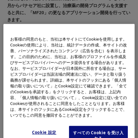
月からパナセア社に設置し、治療薬の開発プログラムを支援す
ると共に、「MF20」の更なるアプリケーション開発を行ってい
きます。
オリンパスは、先端バイオ技術の事業化を推進する国際クラブ
注1）
お客様の同意のもと、当社は本サイトにてCookieを使用します。
「コスモス・アライアンス
（本部：米国ワシントン市、会
Cookieの使用により、当社は、統計データの作成、本サイトの改
長兼CEO：フランク・ヤング博士）」に2002年12月三菱商事、
善、パーソナライズされたコンテンツ（広告を含む）を表示しま
信越化学、JSRと共に参加し、革新的なバイオ技術を持つ同ク
す。この目的のために、当社は、お客様のプロファイルを作成及
ラブのベンチャー企業（技術メンバー、R&Dメンバー）との共
びサービスプロバイバーへのデータ提供をする場合があります。
同開発、技術提携、資本提携などを通じて、ゲノムやタンパク
なお、サービスプロバイダーが日本国外に所在する場合は、サー
ビスプロバイダーは当該法域の関連法に従い、データと取り扱う
質解析装置など最先端バイオ製品の事業化を促進します。その
義務が課せられます。詳細は、本サイトのフッタにある「個人情
第一弾として、このたびパナセア社との共同研究に至りまし
報の取り扱いについて」とCookie設定にて確認できます。「全て
た。
のCookiesを承認する」をクリックすると、お客様は、上記内
容、「個人情報の取り扱いについて」、Cookie設定に従い全ての
1分子蛍光分析技術について
Cookiesが使用されることに同意をしたこととなります。お客様
は、本サイトのフッタにあるCookie設定をクリックすることで、
*1
共焦点レーザー光学系
により約1フェムトリットル
いつでもこの同意を撤回することができます。
（1000兆分の1リットル）という超微小領域中で蛍光ラ
ベルされた生体分子の挙動を捉え、1分子レベルで分子
Cookie 設定
すべての Cookie を受け入
間相互作用を解析する技術を、Evotec Technologies G