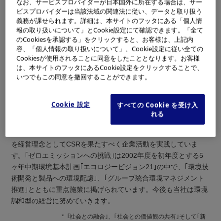
1％以下とする｣ことをゼロエミッションの到達基準としていま
なお、サービスプロバイダーが日本国外に所在する場合は、サー
ビスプロバイダーは当該法域の関連法に従い、データと取り扱う
す。社長はじめ経営トップの強い意志と、全社員に対する環境
義務が課せられます。詳細は、本サイトのフッタにある「個人情
教育、徹底したリサイクル活動,また目標値の明示公表と更に推
報の取り扱いについて」とCookie設定にて確認できます。「全て
進事務局と職場の一体となった環境活動を展開したことなどが
のCookiesを承認する」をクリックすると、お客様は、上記内
今回のゼロエミッション達成につながりました。 更に2004年度
容、「個人情報の取り扱いについて」、Cookie設定に従い全ての
に国内の全生産拠点でゼロエミッション達成を目指します。
Cookiesが使用されることに同意をしたこととなります。お客様
は、本サイトのフッタにあるCookie設定をクリックすることで、
*
ゼロエミッションとは、地球の限られた資源の使用効
いつでもこの同意を撤回することができます。
1
率を高め、廃棄物（エミッション）がゼロを目指すと
いう考え方
Cookie 設定
すべての Cookie を受け入
近年、企業経営において、CSR（Corporate Social Responsibilit
れる
y）：｢企業の社会的責任｣が注目されるようになってきました。
*2
その中で当社は1994年から｢Social IN（ソーシャル・イン）
｣
を経営理念としてCSRを果たすべく企業活動を実践していま
す。｢ゼロエミッションへの挑戦｣は2002年度を初年度とする5
ヶ年中期環境基本計画｢エコロジービジョン21｣の中で、｢環境技
術開発と製品への環境配慮｣、｢グループ統合環境マネジメント
推進｣とともに重点施策に掲げられています。今後も当社は環境
調和型の経営に努めていきます。
*
｢社会との融合｣、｢社会との価値観の共有｣そして｢新