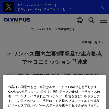
オリンパス公式Xアカウント
@Olympus_Corp_JPをフォローしよう
オリンパスグループ企業情報サイト
検索
2003年 9月 4日
オリンパス国内主要5開発及び生産拠点
*1
でゼロエミッション
達成
オリンパス光学工業株式会社（社長：菊川 剛 2003年10月1日
からオリンパス株式会社に社名変更）は国内主要5開発及び生産
拠点：八王子技術開発センター、日の出工場、伊那事業場、辰
お客様の同意のもと、当社は本サイトにてCookieを使用します。
Cookieの使用により、当社は、統計データの作成、本サイトの改
野事業場、会津オリンパス（株）でゼロエミッションを達成し
善、パーソナライズされたコンテンツ（広告を含む）を表示しま
ました。（2003年1月～8月の実績に基づく）当社では｢最終処
す。この目的のために、当社は、お客様のプロファイルを作成及
分量｣の削減を第一に考え、「中間処理後の埋立量を総排出量の
びサービスプロバイバーへのデータ提供をする場合があります。