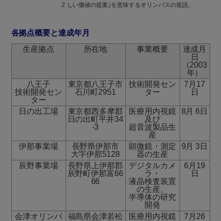
2
しい価値の提案｣を意味するオリンパスの造語。
各拠点概要と達成年月
生産拠点
所在地
事業概要
達成月
日
（2003
年）
八王子
東京都八王子市
技術開発セン
7月17
技術開発セン
石川町2951
ター
日
ター
日の出工場
東京都西多摩郡
医療用内視鏡
8月 6日
日の出町平井34
及び
-3
超音波製品生
産
伊那事業場
長野県伊那市
顕微鏡・測定
9月 3日
大字伊那5128
器の生産
辰野事業場
長野県上伊那郡
デジタルカメ
6月19
辰野町伊那富66
ラ・
日
66
液晶検査装置
の生産、
半導体の研究
開発
会津オリンパ
福島県会津若松
医療用内視鏡
7月26