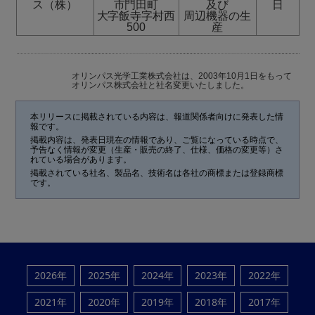
ス（株）
市門田町
及び
日
大字飯寺字村西
周辺機器の生
500
産
オリンパス光学工業株式会社は、2003年10月1日をもって
オリンパス株式会社と社名変更いたしました。
本リリースに掲載されている内容は、報道関係者向けに発表した情
報です。
掲載内容は、発表日現在の情報であり、ご覧になっている時点で、
予告なく情報が変更（生産・販売の終了、仕様、価格の変更等）さ
れている場合があります。
掲載されている社名、製品名、技術名は各社の商標または登録商標
です。
2026年
2025年
2024年
2023年
2022年
2021年
2020年
2019年
2018年
2017年