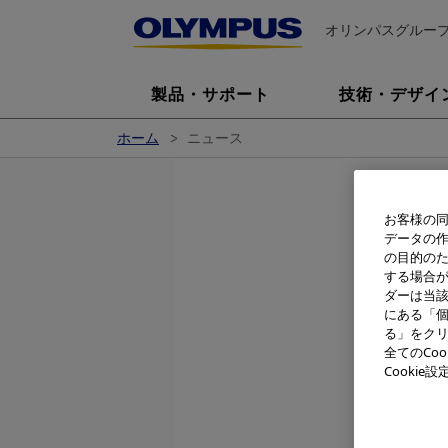
オリンパスグルー
製品・サポート
技術・デザイ
ホーム
ニュース
お客様の同
データの
デ
の目的の
する場合
ダーは当
にある「個
る」をクリ
デジタル専
全てのCo
の開発リー
Cooki
夫が、このたび米
の「PMDA 
受賞しまし