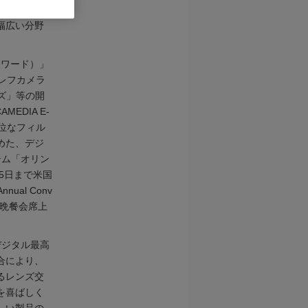
国での写真業
幅広い分野
ト･アワード）」
眼レフカメラ
ズ」等の開
EDIA E-
位なフィル
めた、デジ
テム「オリン
5日まで米国
al Conv
催の晩餐会席上
デジタル最高
合により、
るレンズ交
を喜ばしく