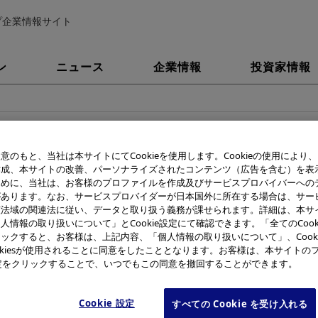
プ企業情報サイト
ン
ニュース
企業情報
投資家情報
2
意のもと、当社は本サイトにてCookieを使用します。Cookieの使用により
作成、本サイトの改善、パーソナライズされたコンテンツ（広告を含む）を表
ジタル専用設計のレンズ交換式デジタル一眼レフカメラシステ
ために、当社は、お客様のプロファイルを作成及びサービスプロバイバーへの
「オリンパスE-システム」の開発リーダーが
があります。なお、サービスプロバイダーが日本国外に所在する場合は、サー
米国PMDAの「2004 Technical Achievement Award 」を受
該法域の関連法に従い、データと取り扱う義務が課せられます。詳細は、本サ
人情報の取り扱いについて」とCookie設定にて確認できます。「全てのCook
ックすると、お客様は、上記内容、「個人情報の取り扱いについて」、Cook
用設計のレンズ交換式デジタル一眼レフカメラシステム「オリンパスE-
okiesが使用されることに同意をしたこととなります。お客様は、本サイトの
ダーを務めた、オリンパス株式会社 映像システムカンパニー 映像開発
e設定をクリックすることで、いつでもこの同意を撤回することができます。
国PMDA（PhotoImaging Manufacturers and Distributors Ass
2004 Technical Achievement Award（テクニカルアチーブメント
Cookie 設定
すべての Cookie を受け入れる
た。