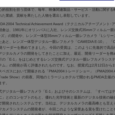
1939年に設立された、カメラメーカーや販売会社などから構成される米
心的役割を担う団体で、毎年、映像関連製品・サービス・活動に関する
れた業績、貢献を果たした人物を選出し表彰しています。
A 2004 Technical Achievement Award（テクニカルアチーブメン
朝倉は、1981年にオリンパスに入社、レンズ交換式35mmフィルム一
ーズ」の開発や、レンズ一体型35mmフィルム一眼レフカメラ「Lシリー
あと、レンズ一体型デジタル一眼レフカメラ「CAMEDIA E-10」、「CAM
開発リーダーを務めてきました。今回の受賞は、このように先進的で高品
デジタルカメラの開発をしてきたことに加え、最近、開発リーダーを務
計の「E-1」をはじめとするレンズ交換式デジタル一眼レフカメラシス
ステム」の開発が高く評価されたものです。なお、授賞式は2月12日から1
ベガスにおいて開催される「PMA2004トレードショー」（PMA2004 Annu
 and Trade Show）の前夜、同地のミラージュホテルで開かれるPMDA主
ます。
式デジタル一眼レフカメラ「E-1」およびそのシステムは、「すべては
に」とのコンセプトのもと、優れた光学技術と最新のデジタル技術の融
で開発されたシステムです。当社は、デジタルカメラの最高峰とも言え
フカメラシステムの開発者が、今回このような栄誉ある賞を受けたこと