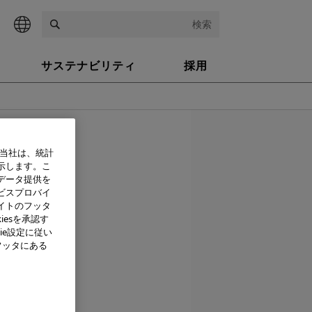
検索
サステナビリティ
採用
004年 2月12日
、当社は、統計
示します。こ
ム
データ提供を
ビスプロバイ
賞
イトのフッタ
iesを承認す
ie設定に従い
システム」
フッタにある
本部の朝倉康
ociation）
･アワード）」を