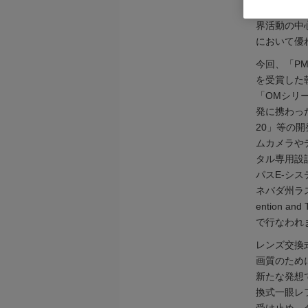
PMDAは
界活動の中
において優
今回、「PMD
を受賞した
「OMシリ
発に携わった
20」等の
ムカメラや
タル専用設
パスE-シ
ネバダ州ラス
ention
で行なわれ
レンズ交換
画質のため
新たな発想
換式一眼レ