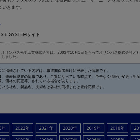
今後もデジタルカメラの新たな技術開発とユーザーニーズを反映した新
ていきます。
ク
US E-SYSTEMサイト
オリンパス光学工業株式会社は、2003年10月1日をもってオリンパス株式会社と
しました。
スに掲載されている内容は、報道関係者向けに発表した情報です。
は、発表日現在の情報であり、ご覧になっている時点で、予告なく情報が変更（生
様、価格の変更等）されている場合があります。
ている社名、製品名、技術名は各社の商標または登録商標です。
23年
2022年
2021年
2020年
2019年
2018年
20
10年
2009年
2008年
2007年
2006年
2005年
20