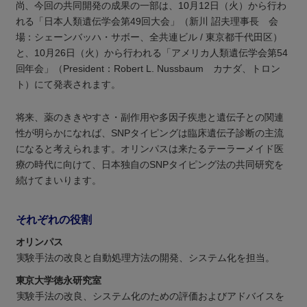
尚、今回の共同開発の成果の一部は、10月12日（火）から行わ
れる「日本人類遺伝学会第49回大会」（新川 詔夫理事長 会
場：シェーンバッハ・サボー、全共連ビル / 東京都千代田区）
と、10月26日（火）から行われる「アメリカ人類遺伝学会第54
回年会」（President：Robert L. Nussbaum カナダ、トロン
ト）にて発表されます。
将来、薬のききやすさ・副作用や多因子疾患と遺伝子との関連
性が明らかになれば、SNPタイピングは臨床遺伝子診断の主流
になると考えられます。オリンパスは来たるテーラーメイド医
療の時代に向けて、日本独自のSNPタイピング法の共同研究を
続けてまいります。
それぞれの役割
オリンパス
実験手法の改良と自動処理方法の開発、システム化を担当。
東京大学徳永研究室
実験手法の改良、システム化のための評価およびアドバイスを