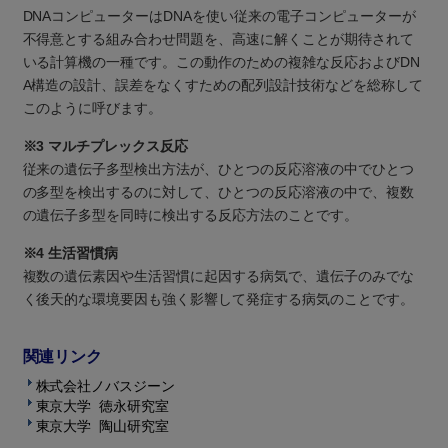
DNAコンピューターはDNAを使い従来の電子コンピューターが
不得意とする組み合わせ問題を、高速に解くことが期待されて
いる計算機の一種です。この動作のための複雑な反応およびDN
A構造の設計、誤差をなくすための配列設計技術などを総称して
このように呼びます。
※3 マルチプレックス反応
従来の遺伝子多型検出方法が、ひとつの反応溶液の中でひとつ
の多型を検出するのに対して、ひとつの反応溶液の中で、複数
の遺伝子多型を同時に検出する反応方法のことです。
※4 生活習慣病
複数の遺伝素因や生活習慣に起因する病気で、遺伝子のみでな
く後天的な環境要因も強く影響して発症する病気のことです。
関連リンク
株式会社ノバスジーン
東京大学 徳永研究室
東京大学 陶山研究室