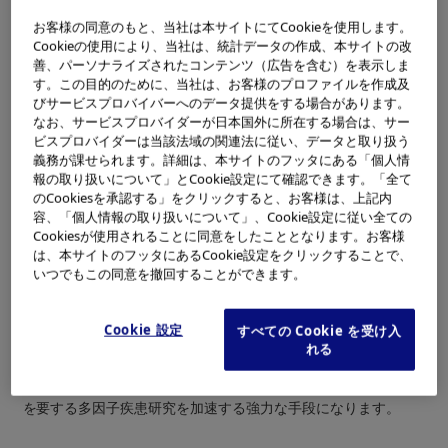
東京都八王子市）は、DNAコンピューティング技術を応用し、
お客様の同意のもと、当社は本サイトにてCookieを使用します。
将来臨床遺伝子診断の主流となるSNPタイピングの新たな方法
Cookieの使用により、当社は、統計データの作成、本サイトの改
を開発いたしました。
善、パーソナライズされたコンテンツ（広告を含む）を表示しま
す。この目的のために、当社は、お客様のプロファイルを作成及
びサービスプロバイバーへのデータ提供をする場合があります。
※4
現在、国際的な連携のもと生活習慣病
と呼ばれる心疾患、高
なお、サービスプロバイダーが日本国外に所在する場合は、サー
血圧、糖尿病などの病気と、遺伝子の関連性が明らかにされつ
ビスプロバイダーは当該法域の関連法に従い、データと取り扱う
つあります。これら生活習慣病は、多因子疾患とも呼ばれ、複
義務が課せられます。詳細は、本サイトのフッタにある「個人情
報の取り扱いについて」とCookie設定にて確認できます。「全て
数の遺伝子の微妙な個人差（遺伝子多型）が、病気へのなりや
のCookiesを承認する」をクリックすると、お客様は、上記内
すさ（感受性）を左右していると考えられています。この感受
容、「個人情報の取り扱いについて」、Cookie設定に従い全ての
性遺伝子を絞り込む研究には、SNPタイピングという遺伝子多
Cookiesが使用されることに同意をしたこととなります。お客様
型検出法が用いられています。このたび共同開発したSNPタイ
は、本サイトのフッタにあるCookie設定をクリックすることで、
ピング法は、同時に数十から数百のSNPの型を一度の反応で決
いつでもこの同意を撤回することができます。
定できるマルチプレックス反応で、従来に比べて検出までに要
する時間とコストを大幅に引き下げることができます。また、
Cookie 設定
すべての Cookie を受け入
マルチプレックス法は他にもありますが、本方法ではDNAコン
れる
ピューティング技術を応用することで、より高精度な検出を実
現しています。本方法は１日に数万から数十万のSNPの型決定
を要する多因子疾患研究を加速する強力な手段になります。