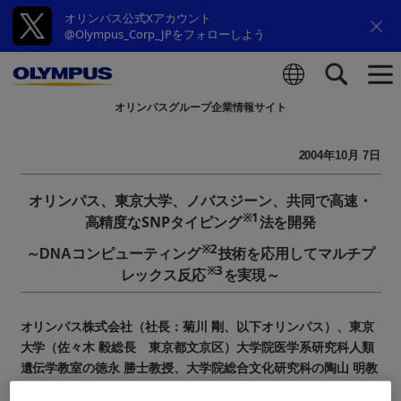
オリンパス公式Xアカウント
@Olympus_Corp_JPをフォローしよう
オリンパスグループ企業情報サイト
検索
2004年10月 7日
オリンパス、東京大学、ノバスジーン、共同で高速・
※1
高精度なSNPタイピング
法を開発
※2
～DNAコンピューティング
技術を応用してマルチプ
※3
レックス反応
を実現～
オリンパス株式会社（社長：菊川 剛、以下オリンパス）、東京
大学（佐々木 毅総長 東京都文京区）大学院医学系研究科人類
遺伝学教室の徳永 勝士教授、大学院総合文化研究科の陶山 明教
授の研究グループと、株式会社ノバスジーン（社長：牧野 徹