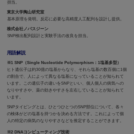
担当。
東京大学陶山研究室
基本原理を発明。反応に必要な高精度人工配列を設計し提供。
株式会社ノバスジーン
SNP検出配列設計と実験手法の改良を担当。
用語解説
※1 SNP（Single Nucleotide Polymorphism：1塩基多型）
ヒト遺伝子は約30億の塩基からなり、それら塩基の数百個に1個
の割合で、人によって異なる塩基になっていることが知られて
います。この遺伝子の違いをSNPといい、個人個人の病気への
なりやすさや、薬の効きやすさを左右していることが知られて
います。
SNPタイピングとは、ひとつひとつのSNP部位について、各々
の検体がどの塩基を持つかを決める方法です。これによって個
人の特定の病気のなりやすさなどを推定することができます。
※2 DNAコンピューティング技術