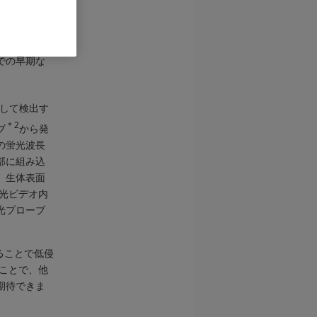
ため、がん
れていま
での早期な
して検出す
＊2
ブ
から発
の蛍光波長
部に組み込
、生体表面
光ビデオ内
光プローブ
ることで低侵
ことで、他
期待できま