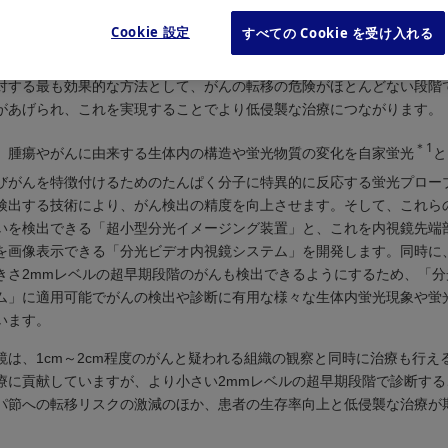
Cookie 設定
すべての Cookie を受け入れる
化・生活習慣の変化に伴い、がんの患者数が増加傾向にあります。この
率向上とがんにかかわる医療費を抑制するための早急な対策が必要とさ
対する最も効果的な方法として、がんの転移の危険がほとんどない段階
があげられ、これを実現することでより低侵襲な治療につながります。
＊1
、腫瘍やがんに由来する生体内の構造や蛍光物質の変化を自家蛍光
と
びがんを特徴付けるためのたんぱく分子に特異的に反応する蛍光プロー
検出する技術により、がん検出の精度を向上させます。そして、これら
いを検出できる「超小型分光イメージング装置」と、これを内視鏡先端
を画像表示できる「分光ビデオ内視鏡システム」を開発します。同時に
きさ2mmレベルの超早期段階のがんも検出できるようにするため、「分
ム」に適用可能でがんの検出や診断に有用な様々な生体内蛍光現象や蛍
います。
鏡は、1cm～2cm程度のがんと疑われる組織の観察と同時に治療も行え
療に貢献していますが、より小さい2mmレベルの超早期段階で診断する
パ節への転移リスクの激減のほか、患者の生存率向上と低侵襲な治療が