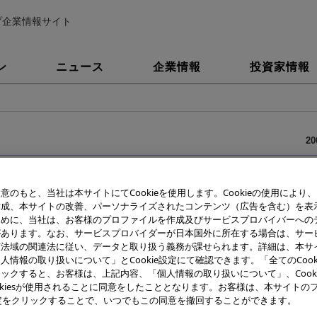
プ企業情報サイト
ン
ニュース
企業情報
投資家情報
2
がんを超早期段階で発見する分光ビデオ内視鏡システム
意のもと、当社は本サイトにてCookieを使用します。Cookieの使用により
「内視鏡的超早期光診断技術」の開発を開始
作成、本サイトの改善、パーソナライズされたコンテンツ（広告を含む）を表
ために、当社は、お客様のプロファイルを作成及びサービスプロバイバーへの
があります。なお、サービスプロバイダーが日本国外に所在する場合は、サー
該法域の関連法に従い、データと取り扱う義務が課せられます。詳細は、本サ
株式会社（社長：菊川 剛）は、ナノテクノロジーを活用してがんの超
人情報の取り扱いについて」とCookie設定にて確認できます。「全てのCook
内視鏡的超早期光診断技術」の開発を開始します。本技術は、独立行政
ックすると、お客様は、上記内容、「個人情報の取り扱いについて」、Cook
業技術総合開発機構「ナノ医療デバイス開発プロジェクト」の一環として2
okiesが使用されることに同意をしたこととなります。お客様は、本サイトの
007年3月まで助成を受け、「分光ビデオ内視鏡システム」として実用化
e設定をクリックすることで、いつでもこの同意を撤回することができます。
させ、2008年末までに薬事承認申請を目指します。