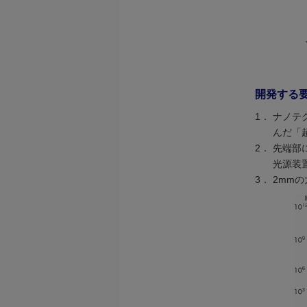
開発する
1．
ナノテ
んだ「
2．
先端部
光源装
3．
2mm