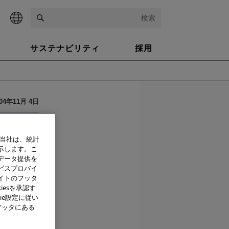
検索
サステナビリティ
採用
004年11月 4日
、当社は、統計
示します。こ
データ提供を
ビスプロバイ
イトのフッタ
早期診断・検
iesを承認す
法人新エネ
ie設定に従い
004年8月
フッタにある
に必要な技術