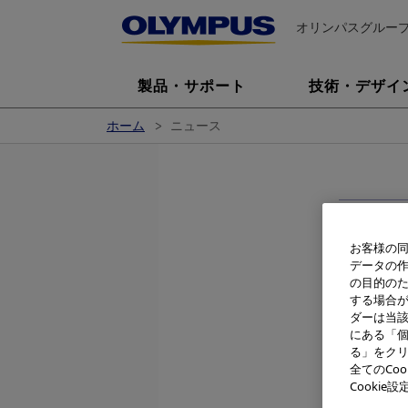
オリンパスグルー
製品・サポート
技術・デザイ
ホーム
ニュース
お客様の同
データの
の目的の
する場合
ダーは当
オリンパス
にある「個
出を狙う「
る」をクリ
ルギー・産
全てのCo
に採択、2
Cooki
開発を終了