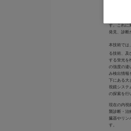
近年、高齢
患者の生存
す。これに
発見、診断
本技術では
る技術、及
する蛍光を
の強度の違
み検出情報
下にある大
視鏡システ
の探索を行
現在の内視
襲診断・治
臓器やリン
す。