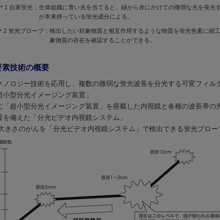
＊1 自家蛍光：
生体組織に青い光を当てると、緑から赤にかけての微弱な光を発光
が本来持っている蛍光成分による。
＊2 蛍光プローブ：
検出したい対象物質と相互作用するような物質を蛍光色素に細
象物質の存在を確認することができる。
要素技術の概要
クノロジー技術を応用し、複数の微弱な蛍光波長を分光する可変フィル
超小型分光イメージング装置」
に「超小型分光イメージング装置」を搭載した内視鏡と各種の波長帯の
置を備えた「分光ビデオ内視鏡システム」
の大きさのがんを「分光ビデオ内視鏡システム」で検出できる蛍光プロー