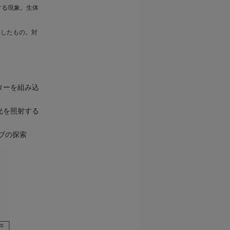
する現象。生体
工したもの。対
ターを組み込
光を照射する
ブの探索