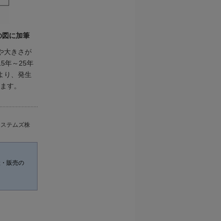
の図に加筆
や大きさが
5年～25年
より、発生
います。
システムズ株
産・販売の