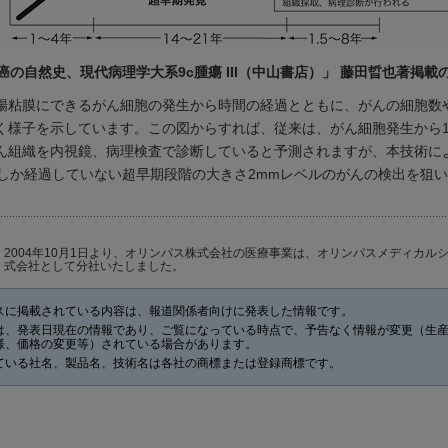
癌の自然史、現代病理学大系9c腫瘍 III（中山書店）」 藤田晢也著掲載
腸粘膜にできるがん細胞の発生から時間の経過とともに、がんの細胞数
く様子を示しています。この図からすれば、従来は、がん細胞発生から1
ん組織を内視鏡、病理検査で診断していると予測されますが、本技術に
年しか経過していない超早期段階の大きさ2mmレベルのがんの検出を狙
2004年10月1日より、オリンパス株式会社の医療事業は、オリンパスメディカル
式会社として分社いたしました。
スに掲載されている内容は、報道関係者向けに発表した情報です。
は、発表日現在の情報であり、ご覧になっている時点で、予告なく情報が変更（生
様、価格の変更等）されている場合があります。
ている社名、製品名、技術名は各社の商標または登録商標です。