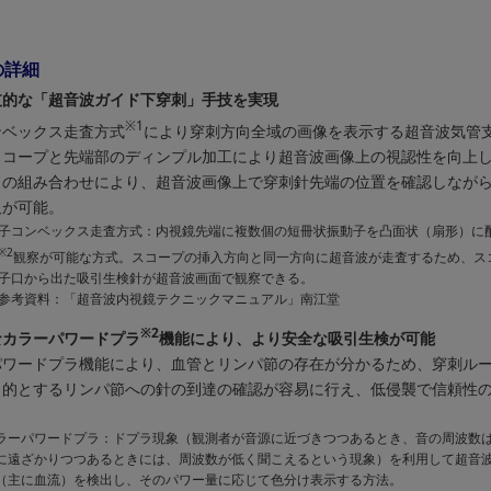
の詳細
支的な「超音波ガイド下穿刺」手技を実現
※1
ンベックス走査方式
により穿刺方向全域の画像を表示する超音波気管
スコープと先端部のディンプル加工により超音波画像上の視認性を向上
との組み合わせにより、超音波画像上で穿刺針先端の位置を確認しなが
取が可能。
子コンベックス走査方式：内視鏡先端に複数個の短冊状振動子を凸面状（扇形）に
※2
観察が可能な方式。スコープの挿入方向と同一方向に超音波が走査するため、ス
子口から出た吸引生検針が超音波画面で観察できる。
参考資料：「超音波内視鏡テクニックマニュアル」南江堂
※2
なカラーパワードプラ
機能により、より安全な吸引生検が可能
パワードプラ機能により、血管とリンパ節の存在が分かるため、穿刺ル
目的とするリンパ節への針の到達の確認が容易に行え、低侵襲で信頼性
ラーパワードプラ：ドプラ現象（観測者が音源に近づきつつあるとき、音の周波数
に遠ざかりつつあるときには、周波数が低く聞こえるという現象）を利用して超音
（主に血流）を検出し、そのパワー量に応じて色分け表示する方法。