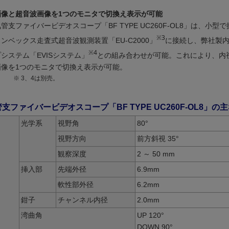
画像と超音波画像を1つのモニタで切換え表示が可能
管支ファイバービデオスコープ「BF TYPE UC260F-OL8」は、小型
※3
ンベックス走査式超音波観測装置「EU-C2000」
に接続し、弊社製
※4
システム「EVISシステム」
との組み合わせが可能。これにより、内
画像を1つのモニタで切換え表示が可能。
※ 3、4は別売。
支ファイバービデオスコープ「BF TYPE UC260F-OL8」の
光学系
視野角
80°
視野方向
前方斜視 35°
観察深度
2 ～ 50 mm
挿入部
先端外径
6.9mm
軟性部外径
6.2mm
鉗子
チャンネル内径
2.0mm
湾曲角
UP 120°
DOWN 90°