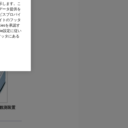
示します。こ
データ提供を
ビスプロバイ
イトのフッタ
検針
iesを承認す
ie設定に従い
フッタにある
観測装置
）