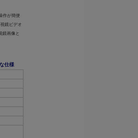
で操作が簡便
内視鏡ビデオ
視鏡画像と
主な仕様