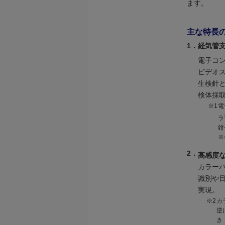
ます。
主な特長
1．
経気管
電子コ
ビデオ
生検針
検体採
※1
電
ラ
鉗
※
2．
高感度
カラー
識別や
実現。
※2
カ
逆
き