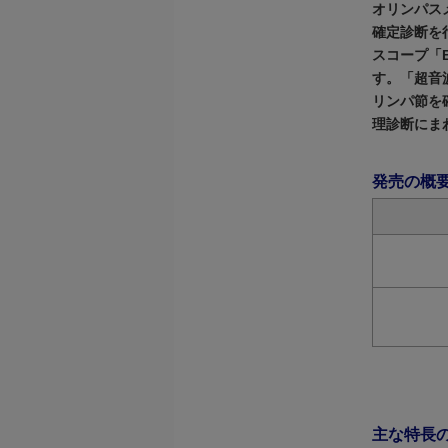
オリンパス
確定診断を
スコープ「B
す。「超音
リンパ節を
理診断にま
発売の概
主な特長