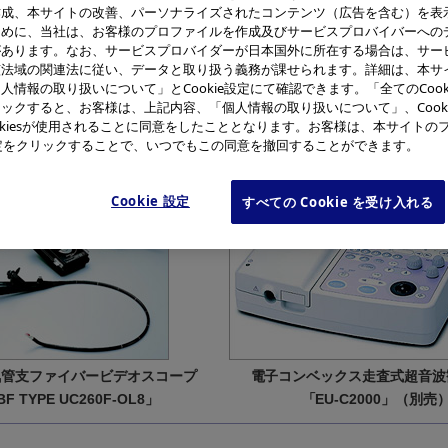
作成、本サイトの改善、パーソナライズされたコンテンツ（広告を含む）を表
ために、当社は、お客様のプロファイルを作成及びサービスプロバイバーへの
があります。なお、サービスプロバイダーが日本国外に所在する場合は、サー
該法域の関連法に従い、データと取り扱う義務が課せられます。詳細は、本サ
気管支ファイバービデオスコープ
ディスポーザブル吸引生
人情報の取り扱いについて」とCookie設定にて確認できます。「全てのCook
BF TYPE UC260F-OL8」
「NA-201SX-4022」
ックすると、お客様は、上記内容、「個人情報の取り扱いについて」、Cook
と同スコープに挿入した
okiesが使用されることに同意をしたこととなります。お客様は、本サイトの
e設定をクリックすることで、いつでもこの同意を撤回することができます。
ィスポーザブル吸引生検針
A-201SX-4022」の先端部
Cookie 設定
すべての Cookie を受け入れる
気管支ファイバービデオスコープ
電子コンベックス走査式超音波
BF TYPE UC260F-OL8」
「EU-C2000」（別売