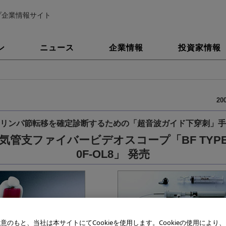
プ企業情報サイト
ン
ニュース
企業情報
投資家情報
20
リンパ節転移を確定診断するための「超音波ガイド下穿刺」手
気管支ファイバービデオスコープ「BF TYPE 
0F-OL8」 発売
意のもと、当社は本サイトにてCookieを使用します。Cookieの使用により