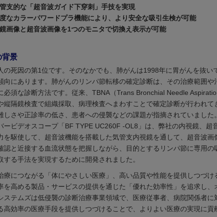
管支的な「超音波ガイド下穿刺」手技を実現
度なカラーパワードプラ機能により、より安全な吸引生検が可能
鏡画像と超音波画像を1つのモニタで切換え表示が可能
の背景
人の死因の第1位です。そのなかでも、肺がんは1998年に胃がんを抜い
傾向にあります。肺がんのリンパ節転移の確定診断は、その治療範囲や
須な診断方法です。従来、TBNA（Trans Bronchial Needle Aspirat
や縦隔鏡検査で組織採取、病理検査へまわすことで確定診断が行われて
難しさや正診率の低さ、患者への侵襲などの課題が指摘されていました
ービデオスコープ「BF TYPE UC260F -OL8」は、弊社の内視鏡、
力を駆使して、超音波機能を搭載した気管支内視鏡を通して、超音波画
確認と近接する血流状態を把握しながら、目的とするリンパ節に専用の
取する手法を実現するために開発されました。
治療につながる「体にやさしい医療」、高い品質や性能を提供しつづけ
率を高める製品・サービスの提供を通じた「優れた効率性」を追求し、
システムズは低侵襲の診断治療事業領域で、医療従事者、病院関係者に
る高効率の医療手段を提供しつづけることで、よりよい医療の実現に貢