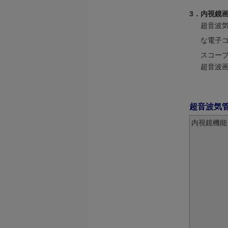
3．
内視鏡
超音波気
な電子コ
スコープ
超音波
超音波気管
内視鏡機能