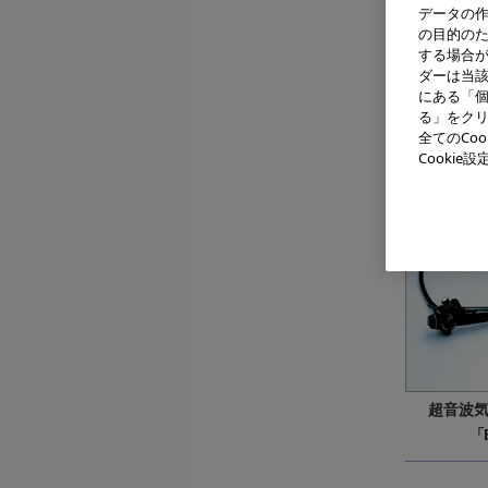
データの
の目的の
する場合
ダーは当
超音波
にある「個
「
る」をクリ
全てのCo
Cooki
デ
「N
超音波
「