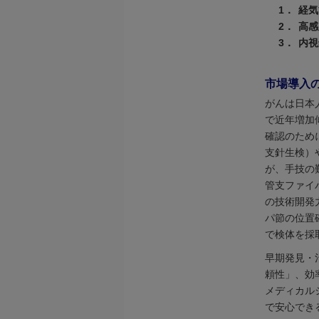
1．
経気
2．
高感
3．
内視
市場導入
がんは日本
で近年増加
確認のために必
支針生検）
が、手技の
管支ファイバ
の技術開発
パ節の位置
で検体を採
早期発見・
頼性」、効
メディカル
で安心でき