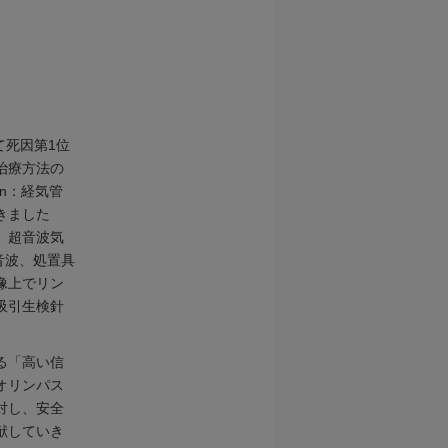
て死因第1位
治療方法の
ion：経気管
きました
。超音波気
超音波、処置具
像上でリン
吸引生検針
る「高い信
オリンパス
対し、安全
献していき