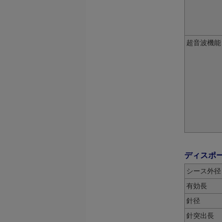
超音波機能
ディスポー
シース外径
有効長
針径
針突出長