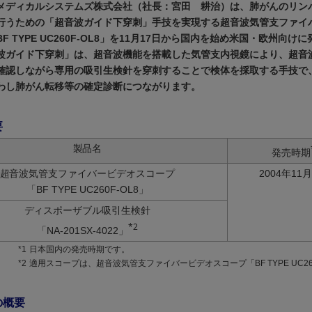
メディカルシステムズ株式会社（社長：宮田 耕治）は、肺がんのリン
行うための「超音波ガイド下穿刺」手技を実現する超音波気管支ファイ
F TYPE UC260F-OL8」を11月17日から国内を始め米国・欧州向け
波ガイド下穿刺」は、超音波機能を搭載した気管支内視鏡により、超音
確認しながら専用の吸引生検針を穿刺することで検体を採取する手技で
わし肺がん転移等の確定診断につながります。
要
製品名
発売時期
超音波気管支ファイバービデオスコープ
2004年11
「BF TYPE UC260F-OL8」
ディスポーザブル吸引生検針
*2
「NA-201SX-4022」
*1
日本国内の発売時期です。
*2
適用スコープは、超音波気管支ファイバービデオスコープ「BF TYPE UC260
の概要