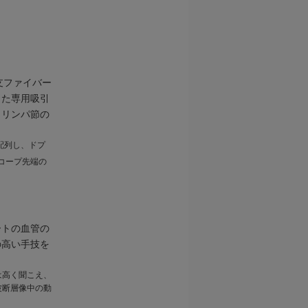
支ファイバー
した専用吸引
らリンパ節の
配列し、ドプ
コープ先端の
ートの血管の
の高い手技を
は高く聞こえ、
波断層像中の動