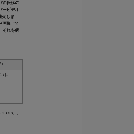
パ節転移の
バービデオ
に発売しま
波画像上で
、それを病
*1
月17日
F-OL8」。