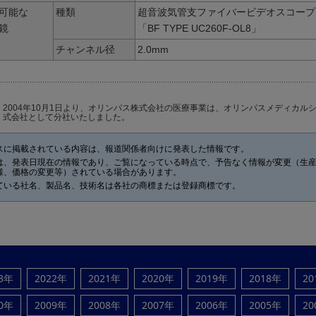
可能な
種類
超音波気管支ファイバービデオスコープ
鏡
「BF TYPE UC260F-OL8」
チャンネル径
2.0mm
2004年10月1日より、オリンパス株式会社の医療事業は、オリンパスメディカル
式会社として分社いたしました。
スに掲載されている内容は、報道関係者向けに発表した情報です。
は、発表日現在の情報であり、ご覧になっている時点で、予告なく情報が変更（生
様、価格の変更等）されている場合があります。
ている社名、製品名、技術名は各社の商標または登録商標です。
23年
2022年
2021年
2020年
2019年
2018年
20
10年
2009年
2008年
2007年
2006年
2005年
20