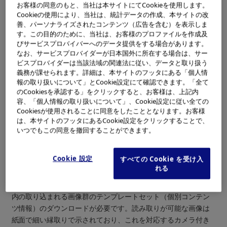
オリンパスが今回開発しサービス運用するシステムは、実際に
お客様の同意のもと、当社は本サイトにてCookieを使用します。
撮影された商品・人物などの画像に特殊な加工をすることな
Cookieの使用により、当社は、統計データの作成、本サイトの改
く、カメラ付き携帯電話を通じて新聞・雑誌紙面の画像を読み
善、パーソナライズされたコンテンツ（広告を含む）を表示しま
す。この目的のために、当社は、お客様のプロファイルを作成及
取り、予め指定された動作（例えば携帯サイトへのアクセス）
びサービスプロバイバーへのデータ提供をする場合があります。
をさせるものです。
なお、サービスプロバイダーが日本国外に所在する場合は、サー
ビスプロバイダーは当該法域の関連法に従い、データと取り扱う
現在オリンパスはこの技術を利用したビジネス展開について、
義務が課せられます。詳細は、本サイトのフッタにある「個人情
慶應義塾大学・稲蔭研究室（稲蔭正彦教授）との共同研究及
報の取り扱いについて」とCookie設定にて確認できます。「全て
び、リアライズ・モバイル・コミュニケーションズ株式会社
のCookiesを承認する」をクリックすると、お客様は、上記内
（社長：酒谷 正人）との協業により検討を行っております。10
容、「個人情報の取り扱いについて」、Cookie設定に従い全ての
月29日発売の「auスーパーガイド vol.6」（ソフトバンクパブリ
Cookiesが使用されることに同意をしたこととなります。お客様
は、本サイトのフッタにあるCookie設定をクリックすることで、
ッシング社）では、リアライズ・モバイル・コミュニケーショ
いつでもこの同意を撤回することができます。
ンズの企画によるこのシステムを利用したショッピングコーナ
ーを設け、掲載商品画像を読み取ることで、特典情報や実際の
購入ページへアクセス可能というサービスを実現しています。
Cookie 設定
すべての Cookie を受け入
れる
このシステムは、現在KDDI株式会社のBREW2.1対応携帯電話で
利用でき、事前にEZアプリ「Sync★R（シンクる）」と、記事
内の取り込まれる画像群のテンプレートセット（個別コンテン
ツ情報）のダウンロードが必要です。読み取りが可能な画像は
紙面で細い縁取りで示されており、これを対応するカメラ付き