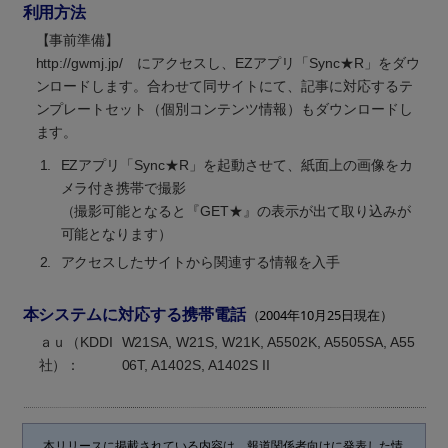
利用方法
【事前準備】
http://gwmj.jp/ にアクセスし、EZアプリ「Sync★R」をダウ
ンロードします。合わせて同サイトにて、記事に対応するテ
ンプレートセット（個別コンテンツ情報）もダウンロードし
ます。
1.
EZアプリ「Sync★R」を起動させて、紙面上の画像をカ
メラ付き携帯で撮影
（撮影可能となると『GET★』の表示が出て取り込みが
可能となります）
2.
アクセスしたサイトから関連する情報を入手
本システムに対応する携帯電話
（2004年10月25日現在）
ａｕ（KDDI
W21SA, W21S, W21K, A5502K, A5505SA, A55
社）：
06T, A1402S, A1402S II
本リリースに掲載されている内容は、報道関係者向けに発表した情