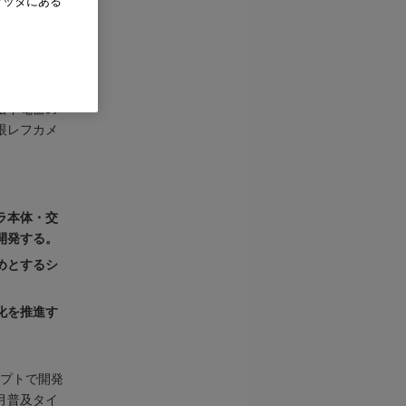
フッタにある
要素技術と
格」の特長
場（注）に
松下電器の
眼レフカメ
ラ本体・交
開発する。
めとするシ
化を推進す
セプトで開発
2月普及タイ