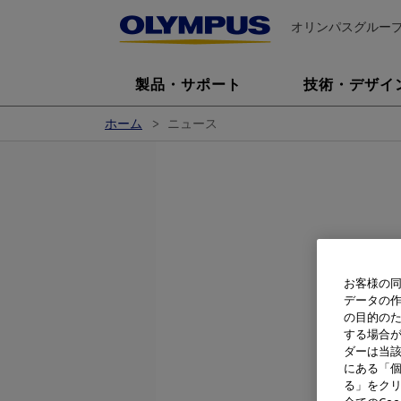
オリンパスグルー
製品・サポート
技術・デザイ
ホーム
ニュース
お客様の同
データの
レン
の目的の
する場合
ダーは当
オリンパス
にある「個
ズ交換式デ
る」をクリ