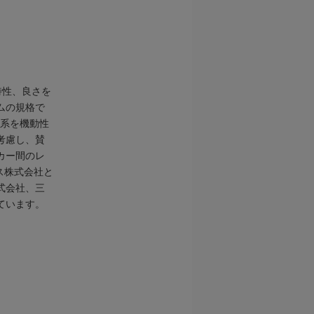
特性、良さを
ムの規格で
学系を機動性
考慮し、賛
カー間のレ
ス株式会社と
式会社、三
ています。