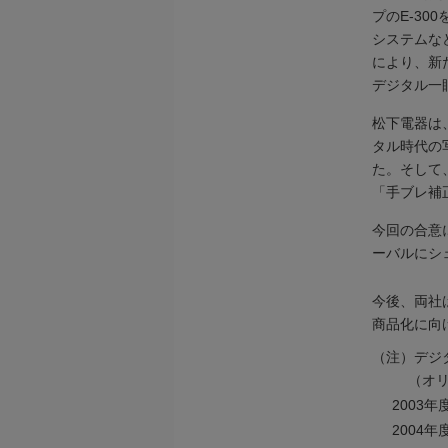
プのE-3
システムな
により、新
デジタル一
松下電器は、
タル時代の
た。そして
「手ブレ補
今回の合意
ーバルにシ
今後、両社
商品化に向
（注）デジ
（オリンパ
2003
2004年