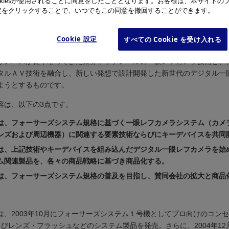
okiesが使用されることに同意をしたこととなります。お客様は、本サイトの
レフカメラの共同開発にこのほど合意しました。今後、両社は関連する
e設定をクリックすることで、いつでもこの同意を撤回することができます。
スを共同で開発し、ユーザーメリットの高い「フォーサーズシステム規
かしたデジタル一眼レフカメラの商品化を推進していきます。
Cookie 設定
すべての Cookie を受け入れる
は、急速なスピードでグローバルに拡大するデジタル一眼レフカメラ市
リンパスが長年培ってきた業界トップレベルの一眼レフカメラ技術と、
タルＡＶ技術を融合し、新しい発想で設計開発した新世代のデジタル一
ようとするものです。
容は、以下の3点です。
は、フォーサーズシステム規格に基づく一眼レフカメラシステム（カメ
ンズおよび周辺機器）に関連する要素技術ならびにキーデバイスを共同
は、上記技術やキーデバイスを組み込んだデジタル一眼レフカメラを始
ム関連製品を、各々の商品戦略に基づき商品化する。
は、フォーサーズシステム規格の普及を目指し、賛同会社の拡大と商品
は、2003年10月にフォーサーズシステム１号機としてプロ向けのコン
およびレンズ・フラッシュなどのシステム製品を発売。さらに、2004年1