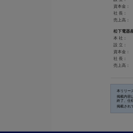
資本金：
社 長：
売上高：
松下電器
本 社：
設 立：
資本金：
社 長：
売上高：
本リリー
掲載内容
終了、仕
掲載され