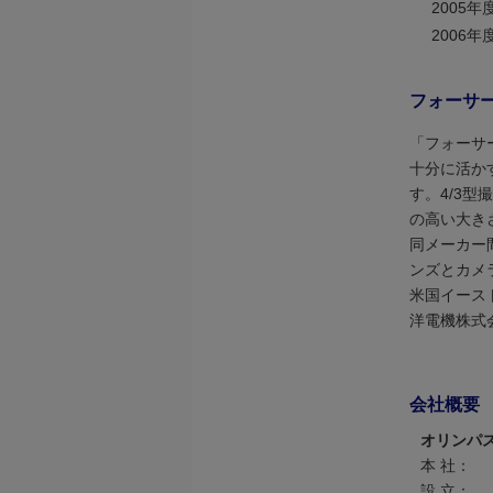
2005年
2006年
フォーサ
「フォーサーズシ
十分に活か
す。4/3
の高い大き
同メーカー
ンズとカメ
米国イース
洋電機株式
会社概要
オリンパ
本 社：
設 立：