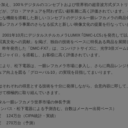
00を加え、100％デジタルのコンセプトおよび世界初の超音波方式ダスト
どが、プロ・アマチュアを問わず広い顧客層に高く評価されています。 
たな機能を搭載した新しいコンセプトのデジタル一眼レフカメラの商品
眼レフカメラ事業のさらなる拡大と新しい映像文化の提案を行なってい
2001年10月にデジタルスチルカメラLUMIX ｢DMC-LC5｣を発売して
写真文化への貢献」を掲げ、独自の技術をベースに特長ある商品を展開
、昨年発売した「DMC-FX7」は、コンパクトサイズに、光学3倍ズーム
正ジャイロ」を搭載し、お客様に高く評価されています。
により、松下電器は、一眼レフカメラ市場に参入し、さらに商品レンジ
ェア向上を図る「グローバル10」の実現を目指してまいります。
はそれぞれの得意とする技術を十分に発揮しながら、合意内容に即して
けて積極的に取り組んでいきます。
タル一眼レフカメラ世界市場の伸長予測
ス・松下電器による予測含む。台数はメーカー出荷ベース）
年度
124万台（CIPA統計・実績）
度
270万台（予測）