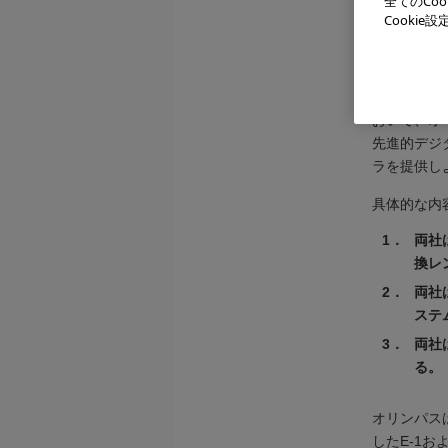
全てのCo
ジタル一眼
Cooki
キーデバイ
を十分に活
今回の合意
おいて、オ
先進的デジ
ラを提供し
具体的な内
1．
両社
換レ
2．
両社
ステ
3．
両社
る。
オリンパス
したE-1