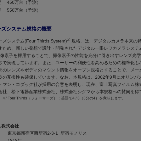
度
450万台（予測）
度
550万台（予測）
ーズシステム規格の概要
※
ステム(Four Thirds System)
規格」は、デジタルカメラ本来の
すため、新しい発想で設計・開発されたデジタル一眼レフカメラシステ
型撮像素子を採用することで、撮像素子の性能を充分に引き出すレンズ光
さで実現しています。また、ユーザーの利便性を高めるための標準化も
間のレンズやボディのマウント情報をオープン規格とすることで、メー
ラの互換性も確保しています。なお、本規格は、2002年9月にオリンパ
トマン・コダック社が採用の合意を表明し、現在、富士写真フイルム株
会社、松下電器産業株式会社、株式会社シグマから本規格への賛同を得
※'
Four Thirds（フォーサーズ）：英語で4 / 3（3分の4）を意味します。
ス株式会社
東京都新宿区西新宿2-3-1 新宿モノリス
1919年