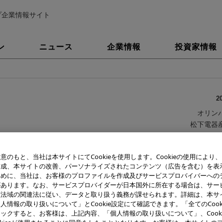
プ企業情報サイト
ン
ニュース
企業情報
投資家情報
2
オリン
松下電器
オリンパスと松下電器
意のもと、当社は本サイトにてCookieを使用します。Cookieの使用により
作成、本サイトの改善、パーソナライズされたコンテンツ（広告を含む）を表
ズ交換式デジタル一眼レフカメラの共同開発
ために、当社は、お客様のプロファイルを作成及びサービスプロバイバーへの
があります。なお、サービスプロバイダーが日本国外に所在する場合は、サー
該法域の関連法に従い、データと取り扱う義務が課せられます。詳細は、本サ
株式会社（以下､ オリンパス）と松下電器産業株式会社（以下､ 松下電
人情報の取り扱いについて」とCookie設定にて確認できます。「全てのCook
ジタル一眼レフカメラシステムの規格「フォーサーズシステム規格」に
ックすると、お客様は、上記内容、「個人情報の取り扱いについて」、Cook