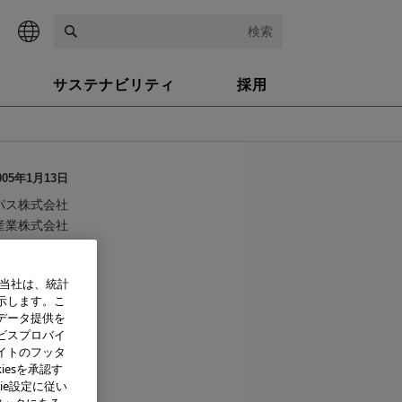
検索
サステナビリティ
採用
005年1月13日
パス株式会社
産業株式会社
、当社は、統計
示します。こ
で合意
データ提供を
ビスプロバイ
イトのフッタ
器）は、レン
iesを承認す
準拠したデ
ie設定に従い