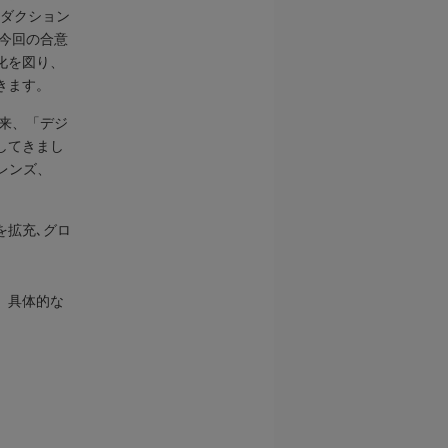
リダクション
今回の合意
化を図り、
きます。
以来、「デジ
してきまし
レンズ、
を拡充､グロ
、具体的な