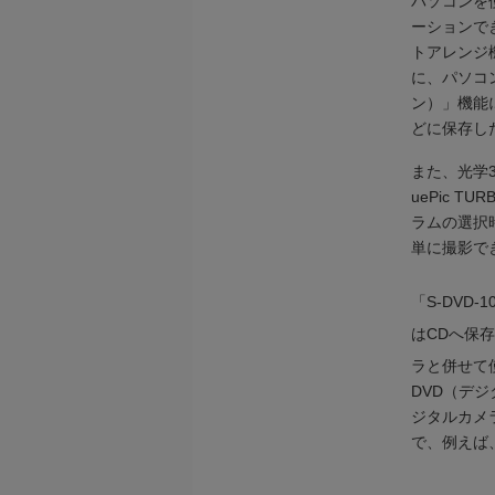
パソコンを
ーションで
トアレンジ
に、パソコン
ン）」機能
どに保存し
また、光学
uePic 
ラムの選択
単に撮影で
「S-DVD
はCDへ保
ラと併せて
DVD（デ
ジタルカメ
で、例えば