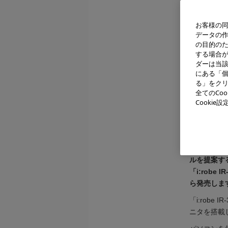
お客様の同
データの
の目的の
する場合
ダーは当
にある「個
る」をクリ
全てのCo
Cooki
デジタ
オリンパス
ルを提案す
「i:robe
ら発売しま
「i:rob
ニタを搭載