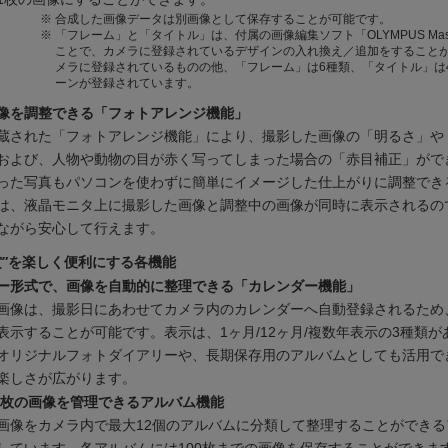
※
合成した画像データは別画像として保存することが可能です。
※
「フレーム」と「タイトル」は、付属の画像編集ソフト「OLYMPUS Mas
ことで、カメラに登録されているデザインの入れ換え／追加をすること
メラに登録されているものの他、「フレーム」は6種類、「タイトル」は
ーンが登録されています。
像を調整できる「フォトアレンジ機能」
蔵された「フォトアレンジ機能」により、撮影した画像の「明るさ」や
および、人物や動物の目が赤く写ってしまった場合の「赤目補正」がで
った写真もパソコンを使わずに簡単にイメージした仕上がりに調整でき
は、液晶モニタ上に撮影した画像と調整中の画像が同時に表示されるの
ながら安心して行えます。
賞”を楽しく便利にする各機能
ー形式で、画像を自動的に整理できる「カレンダー機能」
画像は、撮影日にあわせてカメラ内のカレンダーへ自動登録されるため
表示することが可能です。表示は、1ヶ月/12ヶ月/複数年表示の3種類が
オリジナルフォトダイアリーや、長期保存用のアルバムとしても活用で
楽しさが広がります。
00枚の画像を管理できるアルバム機能
画像をカメラ内で最大12個のアルバムに分類して整理することができる