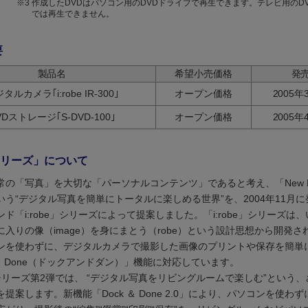
※3
作成したDVDはパソコン用のDVDドライブで再生できます。テレビ用のD
では再生できません。
要
製品名
希望小売価格
発
タルカメラ｢i:robe IR-300｣
オープン価格
2005
VDストレージ｢S-DVD-100｣
オープン価格
2005
beシリーズ」について
の「写真」を大切な「パーソナルコンテンツ」であると考え、「New Photo
n」という“デジタル写真を簡単にトータルに楽しめる世界”を、2004年11月
ド「i:robe」シリーズによって提案しました。「i:robe」シリーズは
に入りの像（image）を身にまとう（robe）という設計思想から開発さ
ンを使わずに、デジタルカメラで撮影した画像のプリントや保存を簡単
 ＆ Done（ドックアンドダン）」機能に対応しています。
e」シリーズ第2弾では、 “デジタル写真をリビングルームで楽しむ”という
提案します。新機能「Dock ＆ Done 2.0」により、パソコンを使わ