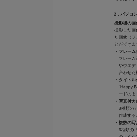
2．パソコン
撮影後の画
撮影した画
た画像（フ
とができま
・
フレーム
フレーム
やウエデ
合わせた
・
タイトル
“Happ
ードのよ
・
写真付カ
8種類の
作成する
・
複数の写
6種類の
のような