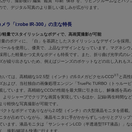
がり、撮影後の“編集”“鑑賞”“印刷”“保存”を、リビングルームなどパ
ので、デジタル写真のより新しい楽しみが広がります。
ラ「i:robe IR-300」の主な特長
/薄型/軽量でスタイリッシュなボディで、高画質撮影が可能
/軽量のボディに、「白」を基調としたスタイリッシュなデザインを採用
パールを使用し、優美で、上品なデザインとなっています。マグネシウ
採用した軽量かつ丈夫なボディも特長です。また、折り曲げ光学式のレ
ズが繰り出さないため、例えばジーンズのポケットなどの出し入れもス
※1
いては、高精細な1/2.5型（インチ）の5.0メガピクセルCCD
と高性
および、当社独自の画像処理エンジン「TruePic TURBO（トゥルー
載しています。高精細なCCDの性能を最大限に引き出し、解像感を高め
、よりシャープでクリアな画質を実現しているほか、記録/再生時間な
より軽快な写真撮影が可能です。
パクトなボディでありながら2.0型（インチ）の大型液晶モニタを搭載
ニタが占めていながら、液晶モニタに手がかからずしっかりとグリップ
ています。液晶モニタは「サンシャインLCD（半透過型TFT液晶）」な
く、撮影/確認も快適に行えます。