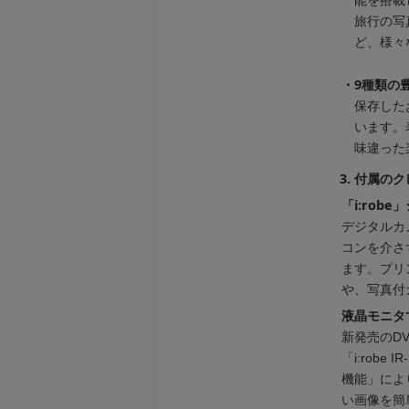
能を搭載
旅行の写
ど、様々
・
9種類の
保存した
います。
味違った
3. 付属の
「i:ro
デジタルカ
コンを介さず
ます。プリ
や、写真付
液晶モニタ
新発売のDV
「i:robe
機能」によ
い画像を簡単