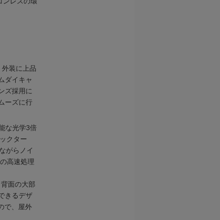
ソコンレスの環
。外装に上品
ムダイキャ
ンズ採用に
ムーズに行
能な光学3倍
ピックター
ながらノイ
どの高速処理
。背面の大部
できるデザ
ので、屋外