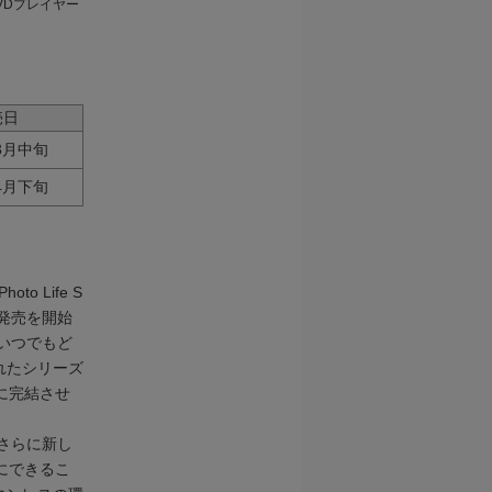
VDプレイヤー
売日
年3月中旬
年4月下旬
 Life S
に発売を開始
、いつでもど
れたシリーズ
に完結させ
、さらに新し
ずにできるこ