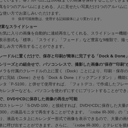
しています。各アルバムには100枚までの画像を保存することができま
真を1つのアルバムにまとめる、人に見せたい写真だけ1つのアルバムに
な使い方でお楽しみいただけます。
※
保存可能枚数は、使用する記録媒体により変わります。
豊富なスライドショー
お気に入りの画像を自動的に連続再生してくれる、スライドショー機能
表示形式も「標準」「スライド」「フェード」など豊富な9種類で、撮
楽しみ方で再生することができます。
クレードルに置くだけで、保存と印刷が簡単に完了する「Dock & Done
be」シリーズとの組合せで、パソコンレスで、撮影した画像の“保存”“印刷”
メラを付属のクレードルの上に置く（Dock）ことにより、印刷・保存
に完結（Done）させる「Dock ＆ Done（ドックアンドダン）」機
ンタ「P-S100」と併せて使用すれば、「フォトデコ」で作成したフレ
カレンダーなども、パソコンを使わずにすぐにプリントすることができ
で、DVDやCDに保存した画像の再生が可能
Dストレージ「S-DVD-100」と接続すれば、DVDやCDに保存した大
 IR-300」の液晶モニタで再生することができます。「i:robe IR-300」
り、液晶モニタ上にカレンダー形式で画像を表示できるので、大量の画
に呼び出すことができます。さらに、「i:robe IR-300」とテレビを