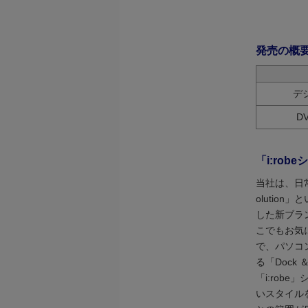
発売の概
デジ
D
「i:ro
当社は、日常
olutio
した新ブラン
こでもお気
で、パソコ
る「Dock
「i:rob
いスタイルを