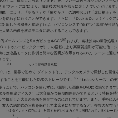
使わずに、撮影した写真（フォト）を、フレーム付写真やカレンダーな
きる“フォトデコ”により、撮影後の写真を様々に楽しんでいただけます
機能」により、「明るさ」や「鮮やかさ」の調整および「赤目補正」を
を使わずに行うことができます。さらに、「Dock & Done（ドックア
に対応した各機器と接続すれば、パソコンレスで “保存”と“印刷”が可能な
た大量の画像を液晶モニタに表示することもできます。
※1
3倍ズームレンズと5メガピクセルCCD
および、当社独自の画像処理エ
TURBO（トゥルーピックターボ）」の搭載により高画質撮影が可能な他、
時には液晶モニタに作例と簡単な説明が表示されるので、シーンに適し
きます。
※1
カメラ部有効画素数
-100」は、世界で初めて“ダイレクト”に、デジタルカメラで撮影した画像
※2
存することを可能にしたDVDストレージです。
「i:robeシリーズ」の
使うことで、パソコンを使わずに、撮影した画像をDVDに収録できます
ジタル多用途ディスク）は大容量かつ長期間保存ができるという特長を持
ラで撮影した大量の画像を保存するのに適しています。また、手軽に入
、友人の結婚式の写真を保存して出席者に配布するなど、複数の配布も
※2
ダイレクト保存には、対応するデジタルカメラに同梱されているクレード
す。