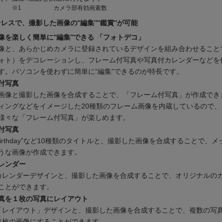
※1
カメラ部有効画素数
レスで、撮影した画像の“編集”“鑑賞”が可能
像を楽しく簡単に“編集”できる 「フォトデコ」
像と、あらかじめカメラに登録されているデザインを組み合わせること
ォト）をデコレーションし、フレーム付写真や写真付カレンダーなどを
す。パソコンを使わずに簡単に“編集”できるのが特長です。
付写真
画像と撮影した画像を合成することで、「フレーム付写真」が作成でき
ィングなどをイメージした20種類のフレーム画像を内蔵しているので、
様々な「フレーム付写真」が楽しめます。
付写真
y Birthday”など10種類のタイトルと、撮影した画像を合成することで、
うな画像が作成できます。
レンダー
カレンダーデザインと、撮影した画像を合成することで、オリジナルの
ことができます。
真を１枚の写真にレイアウト
「レイアウト」デザインと、撮影した画像を合成することで、複数の写
1枚の画像にすることができます。