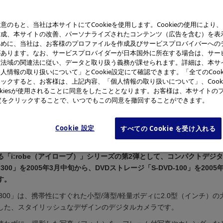
意のもと、当社は本サイトにてCookieを使用します。Cookieの使用により
作成、本サイトの改善、パーソナライズされたコンテンツ（広告を含む）を表
ために、当社は、お客様のプロファイルを作成及びサービスプロバイバーへの
があります。なお、サービスプロバイダーが日本国外に所在する場合は、サー
該法域の関連法に従い、データと取り扱う義務が課せられます。詳細は、本サ
人情報の取り扱いについて」とCookie設定にて確認できます。「全てのCook
ックすると、お客様は、上記内容、「個人情報の取り扱いについて」、Cook
okiesが使用されることに同意をしたこととなります。お客様は、本サイトの
e設定をクリックすることで、いつでもこの同意を撤回することができます。
ルカメラ「i:robe IR-300」
DVDストレージ「S-DVD-1
Cookie 設定
すべての Cookie を受け入れる
イメージング株式会社（社長：小宮 弘）は、デジタル写真との新しいラ
る「i:robe（アイローブ）」シリーズの第2弾として、コンパクトデジ
 IR-300」を2005年3月中旬から、DVDストレージ「S-DVD-100」を200
す。
e IR-300」は、携帯性にすぐれた小型/薄型/軽量ボディに2.0型（インチ）
した、スタイリッシュなデザインのデジタルカメラです。