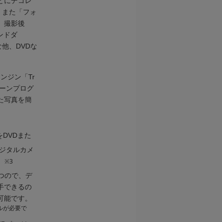
どにデコレ
。また「フォ
、撮影後
ンドダ
他、DVDな
ンジン「Tr
シーンプログ
た写真を簡
をDVDまた
デジタルカメ
※3
。
つので、デ
手できるの
可能です。
ルが必要で