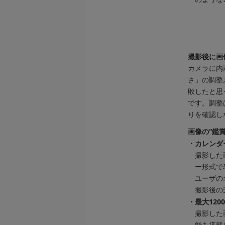
撮影後に画
カメラに内
さ」の調整
敗したと思
です。調整
りを確認し
画像の“鑑
・
カレンダ
撮影した
ー形式で
ユーザの
撮影後の
・
最大12
撮影した