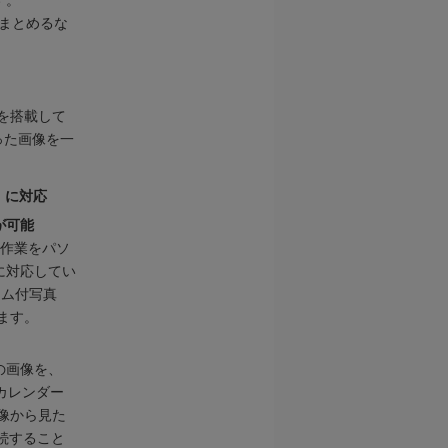
す。
まとめるな
を搭載して
った画像を一
」に対応
が可能
の作業をパソ
能に対応してい
ーム付写真
ます。
量の画像を、
の「カレンダー
像から見た
接続すること