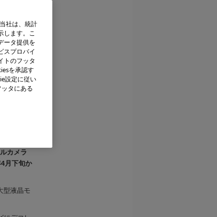
、当社は、統計
示します。こ
データ提供を
ビスプロバイ
イトのフッタ
iesを承認す
ie設定に従い
フッタにある
00」
イフスタイ
タルカメラ
5年4月下旬か
の大型液晶モ