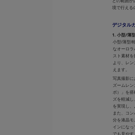
との範囲が広
境で行える
デジタルカメ
1. 小型
小型/薄型
なオーロラ
スト素材を
より、レン
えます。
写真撮影にお
ズームレンズ
ボ）」を搭
ズを軽減し
を実現し、
また、コン
分を液晶モ
インになっ
でも見やす