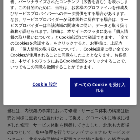
善、パーソナライズされたコンテンツ（広告を含む）を表示しま
鏡修理部門を分離して「Olympus Medical Equipment Servic
す。この目的のために、当社は、お客様のプロファイルを作成及
es America Inc. (社長：Mark Gumz、本社：ニューヨーク州メ
びサービスプロバイバーへのデータ提供をする場合があります。
ルビル」を新たに設立し4月1日から業務を開始します。新会社
なお、サービスプロバイダーが日本国外に所在する場合は、サー
ビスプロバイダーは当該法域の関連法に従い、データと取り扱う
は、北米の集中修理センターであるサンノゼ ナショナル サービ
義務が課せられます。詳細は、本サイトのフッタにある「個人情
スセンター（San Jose National Service Center、カリフォル
報の取り扱いについて」とCookie設定にて確認できます。「全て
ニア州サンノゼ）において、日本で培った修理ユニットの製造
のCookiesを承認する」をクリックすると、お客様は、上記内
※
ノウハウやIE（インダストリアル・エンジニアリング）
を展開
容、「個人情報の取り扱いについて」、Cookie設定に従い全ての
Cookiesが使用されることに同意をしたこととなります。お客様
していきます。これにより、修理のQCD（品質、コスト、納
は、本サイトのフッタにあるCookie設定をクリックすることで、
期）を更に向上させます。同時に、オリンパスアメリカは北米
いつでもこの同意を撤回することができます。
全域に修理を未然に防ぐための保守サービス要員を配置し、サ
ービスに対する顧客満足度を高めていきます。
※
IE（インダストリアル・エンジニアリング）：人・資
Cookie 設定
すべての Cookie を受け入
材・設備およびエネルギーの最適な統合システムの設
れる
計・改善および実施に関することを扱い、生産性を向
上させる技術。
当社は、内視鏡の事業において修理・サービス体制の構築は販
売と同様に重要な位置付けとして捉え、グローバルに地域に根
ざした修理・サービス体制を構築してきました。北米も大市場
の1つとして、集中修理を行うサンノゼ ナショナル サービスセ
ンターと、北米の主要地域に配置され地域に密着した軽度の修