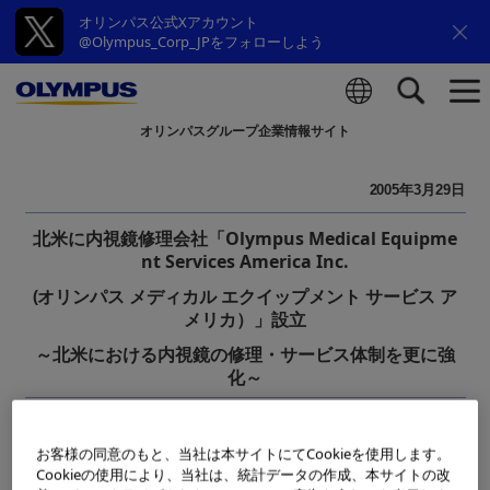
オリンパス公式Xアカウント
@Olympus_Corp_JPをフォローしよう
オリンパスグループ企業情報サイト
検索
2005年3月29日
北米に内視鏡修理会社「Olympus Medical Equipme
nt Services America Inc.
(オリンパス メディカル エクイップメント サービス ア
メリカ）」設立
～北米における内視鏡の修理・サービス体制を更に強
化～
オリンパス株式会社（社長：菊川 剛）の北米の販売現地法人Ol
お客様の同意のもと、当社は本サイトにてCookieを使用します。
ympus America Inc.（以下オリンパスアメリカ、社長：Mark
Cookieの使用により、当社は、統計データの作成、本サイトの改
Gumz、本社：ニューヨーク州メルビル）は、北米における内視