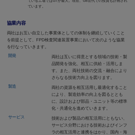
ている工場ではG7が最大。現在、G8世代での投資も計画され
ています。
協業内容
両社はお互い自立した事業体としての体制を継続していくこと
を前提として、FPD検査関連装置事業において次のような協業
を行なっていきます。
開発
両社は互いに得意とする領域の技術・製
品開発を強化、相互に供給・活用しま
す。また、両社技術の交流・融合により
さらなる技術力向上を図ります。
製造
両社の資源を相互活用し最適化すること
により、製造効率の向上を図るととも
に、設計および部品・ユニット等の標準
化・共通化を進めていきます。
サービス
技術および製品の相互活用にともない、
サービス分野における技術およびインフ
ラの相互活用と連携をはかり、国内・海