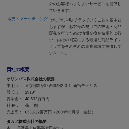
外のお客様へよりよいサービスを提供し
ていきます。
販売・マーケティング
それぞれ単独で行っていくことを基本と
しますが、お客様の視点での技術・商品
開発を行うための情報交換を積極的に行
い、両社の補完による最適な商品ライン
ナップをそれぞれの事業領域で提供して
いきます。
両社の概要
オリンパス株式会社の概要
本 社：
東京都新宿区西新宿2-3-1 新宿モノリス
設 立：
1919年
資本金：
40,832百万円
社 長：
菊川 剛
売上高：
633,622百万円（2004年3月期・連結）
タカノ株式会社の概要
本
長野県上伊那郡宮田村137