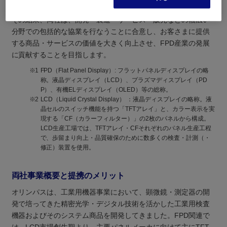
ウ・インフラ等を、相互活用することを検討してきました。
その結果、両社は、開発・製造・サービス・販売などの幅広い
分野での包括的な協業を行なうことに合意し、お客さまに提供
する商品・サービスの価値を大きく向上させ、FPD産業の発展
に貢献することを目指します。
※1
FPD（Flat Panel Display）: フラットパネルディスプレイの略
称。液晶ディスプレイ（LCD）、プラズマディスプレイ（PD
P）、有機ELディスプレイ（OLED）等の総称。
※2
LCD（Liquid Crystal Display） ：液晶ディスプレイの略称。液
晶セルのスイッチ機能を持つ「TFTアレイ」と、カラー表示を実
現する「CF（カラーフィルター）」の2枚のパネルから構成。
LCD生産工場では、TFTアレイ・CFそれぞれのパネル生産工程
で、歩留まり向上・品質確保のために数多くの検査・計測（・
修正）装置を使用。
両社事業概要と提携のメリット
オリンパスは、工業用機器事業において、顕微鏡・測定器の開
発で培ってきた精密光学・デジタル技術を活かした工業用検査
機器およびそのシステム商品を開発してきました。FPD関連で