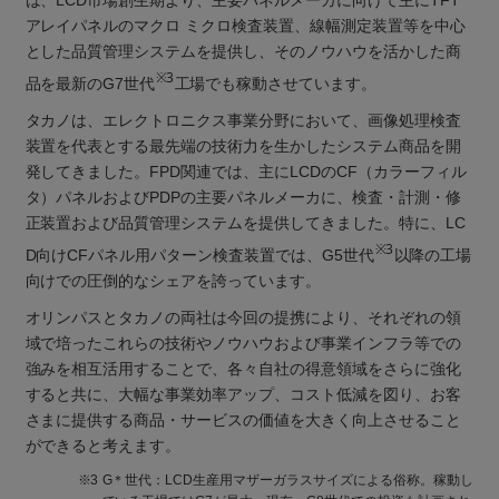
は、LCD市場創生期より、主要パネルメーカに向けて主にTFT
アレイパネルのマクロ ミクロ検査装置、線幅測定装置等を中心
とした品質管理システムを提供し、そのノウハウを活かした商
※3
品を最新のG7世代
工場でも稼動させています。
タカノは、エレクトロニクス事業分野において、画像処理検査
装置を代表とする最先端の技術力を生かしたシステム商品を開
発してきました。FPD関連では、主にLCDのCF（カラーフィル
タ）パネルおよびPDPの主要パネルメーカに、検査・計測・修
正装置および品質管理システムを提供してきました。特に、LC
※3
D向けCFパネル用パターン検査装置では、G5世代
以降の工場
向けでの圧倒的なシェアを誇っています。
オリンパスとタカノの両社は今回の提携により、それぞれの領
域で培ったこれらの技術やノウハウおよび事業インフラ等での
強みを相互活用することで、各々自社の得意領域をさらに強化
すると共に、大幅な事業効率アップ、コスト低減を図り、お客
さまに提供する商品・サービスの価値を大きく向上させること
ができると考えます。
※3
G＊世代：LCD生産用マザーガラスサイズによる俗称。稼動し