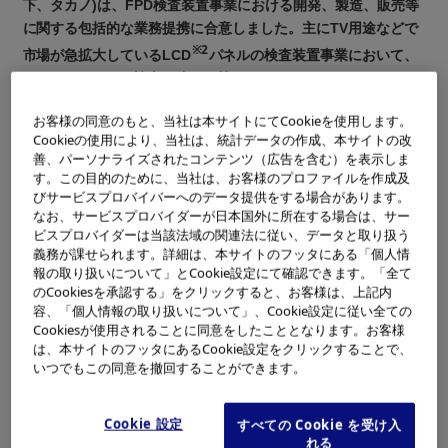
下、タカノ)は、FPD検査装置事業における開発、製造、販売等
に関する包括的な業務提携に合意しました。主にTV用途などで
※2
市場が急拡大しているLCD
パネルの検査装置事業において、
TFTアレイパネル検査に強みを持つオリンパスと、CF（カラー
フィルター）パネル検査で強みを持つタカノが、両社の事業イ
お客様の同意のもと、当社は本サイトにてCookieを使用します。
ンフラを相互活用・最適化していきます。今後は両社が各々強
Cookieの使用により、当社は、統計データの作成、本サイトの改
みとする技術・製品を相互供給することにより、新たなLCD検
善、パーソナライズされたコンテンツ（広告を含む）を表示しま
査装置・品質管理システムをお客さまに提供していきます。
す。この目的のために、当社は、お客様のプロファイルを作成及
びサービスプロバイバーへのデータ提供をする場合があります。
なお、サービスプロバイダーが日本国外に所在する場合は、サー
提携の背景と目的
ビスプロバイダーは当該法域の関連法に従い、データと取り扱う
義務が課せられます。詳細は、本サイトのフッタにある「個人情
LCDはモニタ・ノート型パソコンに広く使用され、最近ではさ
報の取り扱いについて」とCookie設定にて確認できます。「全て
らにTV用途で需要が急拡大しています。そのため、その生産現
のCookiesを承認する」をクリックすると、お客様は、上記内
場ではLCD普及に向けた急激なコストダウン・技術革新が行な
容、「個人情報の取り扱いについて」、Cookie設定に従い全ての
Cookiesが使用されることに同意をしたこととなります。お客様
われ、検査関連装置の機能や価格・納期に対してもお客さまの
は、本サイトのフッタにあるCookie設定をクリックすることで、
要求・期待は益々厳しさを増しています。
いつでもこの同意を撤回することができます。
こうした状況の中、差別化された技術に基づく商品開発を効率
よく行ない、コストダウンと共に商品品質の向上を図ること
Cookie 設定
すべての Cookie を受け入
で、事業を拡大・安定させるため、両社は互いの技術・ノウハ
れる