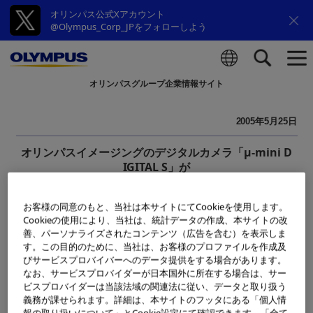
オリンパス公式Xアカウント
@Olympus_Corp_JPをフォローしよう
オリンパスグループ企業情報サイト
検索
2005年5月25日
オリンパスイメージングのデジタルカメラ「μ-mini D
IGITAL S」が
欧州を代表するフォト・アンド・イメージング・アワ
ード「TIPA 2005」を受賞
お客様の同意のもと、当社は本サイトにてCookieを使用します。
Cookieの使用により、当社は、統計データの作成、本サイトの改
善、パーソナライズされたコンテンツ（広告を含む）を表示しま
オリンパスイメージング株式会社（社長：大久保 雅治）のコン
す。この目的のために、当社は、お客様のプロファイルを作成及
パクトデジタルカメラ「μ-mini DIGITAL S（ミューミニデジタ
びサービスプロバイバーへのデータ提供をする場合があります。
ル エス）」が、欧州の権威ある写真・映像関連の賞である「TI
なお、サービスプロバイダーが日本国外に所在する場合は、サー
PA ベスト・イノベーティブ・デザイン・アワード2005」を受
ビスプロバイダーは当該法域の関連法に従い、データと取り扱う
賞しました。
義務が課せられます。詳細は、本サイトのフッタにある「個人情
報の取り扱いについて」とCookie設定にて確認できます。「全て