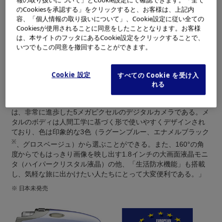
TIPA（Technical Image Press Association）は、ヨーロッパ12
のCookiesを承認する」をクリックすると、お客様は、上記内
カ国を代表する31誌のカメラ･映像関連専門誌の代表によって構
容、「個人情報の取り扱いについて」、Cookie設定に従い全ての
Cookiesが使用されることに同意をしたこととなります。お客様
成される団体で、毎年、映像関連製品に関する幅広い分野にお
は、本サイトのフッタにあるCookie設定をクリックすることで、
いて特に優秀な製品や技術を選出しています。
いつでもこの同意を撤回することができます。
今回の受賞の最大の理由は、「μ-mini DIGITAL S」の “斬新なデ
ザイン”にあります。
Cookie 設定
すべての Cookie を受け入
れる
受賞理由として、TIPAからは以下のことが挙げられています。
「独特のシェイプとフォルムが基調となる「μ-mini DIGITAL S」
は、非常に進歩した5メガピクセルのデジタルカメラである。メ
タルのボディは人間工学に基づく形で使いやすくデザインされ
ており、色は印象的な3色（ラグーンブルー、エナメルブラック
※
、グロスベージュ）から選ぶことができる。また、160°の角
度からでもはっきり画像を映し出す1.8インチの大画面液晶モニ
タ（ハイパークリスタル液晶）の他、「生活防水機能」も搭載
し、気軽な旅に出かけたい人たちにとって大変便利である。」
※
日本未発売