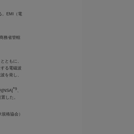
れる。EMI（電
略。米国商務省管轄
るとともに、
発する電磁波
磁波を発し、
*9
[NSA]
、
設置した。
米規格協会）