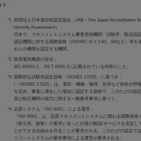
ます。
*1
財団法人日本適合性認定協会（JAB：The Japan Accreditation Boar
nformity Assessment）：
日本で、マネジメントシステム審査登録機関、試験所、製品認
認証機関に対する国際規格（ISO/IEC ガイド62、66など）等
れらの機関を認定する機関。
*2
医用電気機器の安全：
IEC 60601-1、JIS T 0601-1に記載されている内容のこと。
*3
国際的な試験所認定規格「ISO/IEC 17025」に基づき：
I「ISO/IEC 17025」は、電気、機械・物理、化学など技術分
を定め、審査に適合した場合に認定する規格で、このたびの認
及び校正機関の能力に関する一般要求事項に基づく。
*4
品質システム「ISO 9001」による運営：
「ISO 9001」は、品質マネジメントシステムに関わる国際規格
（取引先、顧客）の要求に合った仕様の製品/サービスを安定し
とができる仕組みを作ることが要求される。このたびの認定で
ジメントシステムの要求事項による運営が要求される。