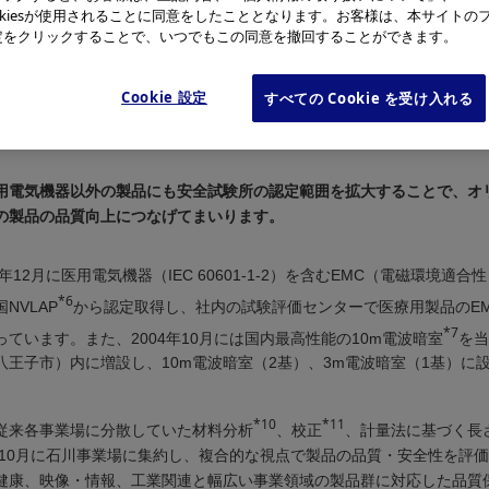
okiesが使用されることに同意をしたこととなります。お客様は、本サイトの
る試験所認定規格です。また、認定された試験所の試験データは、国内
e設定をクリックすることで、いつでもこの同意を撤回することができます。
承認協定を結ぶ世界33ヶ国、45認定機関で受け入れられます。
、当社100％出資子会社のオリンパスメディカルシステムズ株式会社が
Cookie 設定
すべての Cookie を受け入れる
売を開始する際に法的に要求されている、外部公的試験機関での安全認
試験評価センターが第3者試験所として一括して行うことで、更なる効
。
用電気機器以外の製品にも安全試験所の認定範囲を拡大することで、オ
の製品の品質向上につなげてまいります。
0年12月に医用電気機器（IEC 60601-1-2）を含むEMC（電磁環境適合
*6
NVLAP
から認定取得し、社内の試験評価センターで医療用製品のE
*7
っています。また、2004年10月には国内最高性能の10m電波暗室
を当
八王子市）内に増設し、10m電波暗室（2基）、3m電波暗室（1基）に
*10
*11
従来各事業場に分散していた材料分析
、校正
、計量法に基づく長
4年10月に石川事業場に集約し、複合的な視点で製品の品質・安全性を評
健康、映像・情報、工業関連と幅広い事業領域の製品群に対応した品質