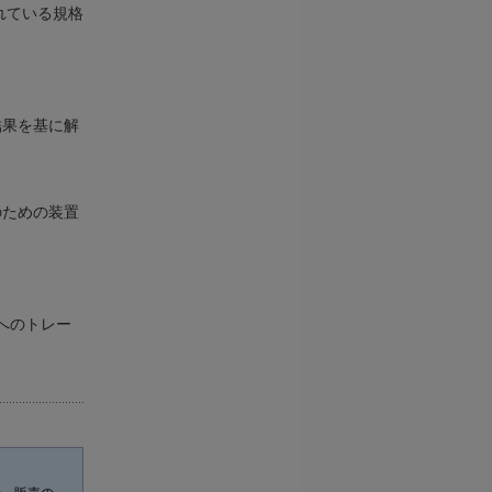
されている規格
結果を基に解
のための装置
へのトレー