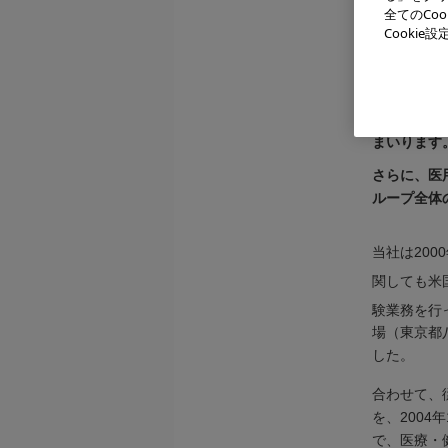
全てのCo
力を証明す
Cooki
ABが相互
これにより
の製造・販
め、当社の
まいります
さらに、医
ループ全体
当社は200
関しても米国
験業務を行
場（東京都
した。
合わせて、
を、200
で、医療・