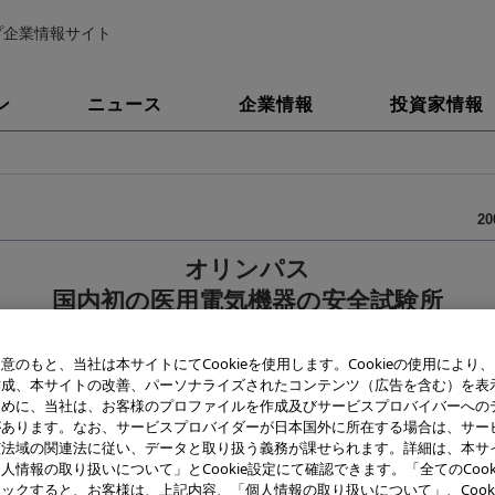
プ企業情報サイト
ン
ニュース
企業情報
投資家情報
2
オリンパス
国内初の医用電気機器の安全試験所
国際的な試験所認定規格「ISO/IEC 17025」に基づいて認定取
意のもと、当社は本サイトにてCookieを使用します。Cookieの使用により
作成、本サイトの改善、パーソナライズされたコンテンツ（広告を含む）を表
株式会社（社長：菊川 剛）は、国内初の医用電気機器の安全試験所と
ために、当社は、お客様のプロファイルを作成及びサービスプロバイバーへの
*1
*2
合性認定協会（JAB）
から医用電気機器の安全
に関する国際的な試
があります。なお、サービスプロバイダーが日本国外に所在する場合は、サー
*3
該法域の関連法に従い、データと取り扱う義務が課せられます。詳細は、本サ
EC 17025」に基づき
2005年8月17日付で認定取得しました。
人情報の取り扱いについて」とCookie設定にて確認できます。「全てのCook
*4
ックすると、お客様は、上記内容、「個人情報の取り扱いについて」、Cook
C 17025」は、品質システム「ISO 9001」による運営
に加え、技術的な