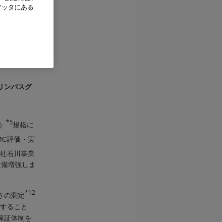
フッタにある
のみならずJ
医用電気機器
証試験も含
率化を図って
リンパスグ
*5
性）
規格に
MC評価・実
社石川事業
設備増強しま
*12
さの測定
価すること
保証体制を