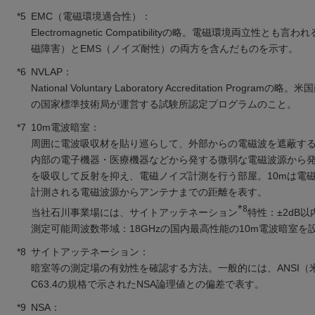
*5
EMC（電磁環境適合性）：
Electromagnetic Compatibilityの略。電磁環境両立性とも言わ
磁障害）とEMS（ノイズ耐性）の両方を含んだものを示す。
*6
NVLAP：
National Voluntary Laboratory Accreditation Programの
の国家標準技術局が運営する試験所認定プログラムのこと。
*7
10m電波暗室：
周囲に電波吸収材を貼り巡らして、外部からの電磁波を遮蔽す
内部の電子機器・医療機器などから発する微弱な電磁波源から
を吸収して反射を抑え、電磁ノイズ計測を行う部屋。10mは電
計測される電磁波源からアンテナまでの距離を表す。
*8
当社石川事業場には、サイトアッテネーション
特性：±2dB以内
測定可能周波数帯域：18GHzの国内最高性能の10m電波暗室を
*8
サイトアッテネーション：
暗室等の測定場の有効性を確認する方法。一般的には、ANSI（
C63.4の規格で示されたNSA論理値との偏差で表す。
*9
NSA：