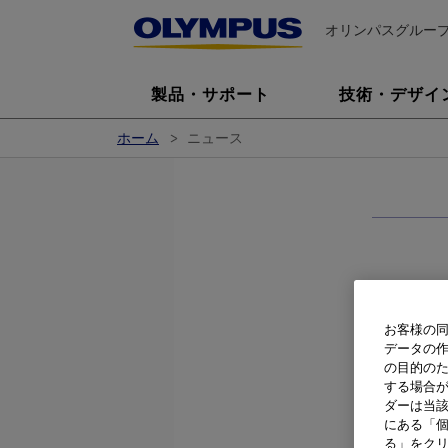
オリンパスグルー
製品・サポート
技術・デザイ
ホーム
ニュース
～
お客様の同
データの
オリンパス
の目的の
法人日本適
する場合
ダーは当
格「ISO/I
にある「個
る」をクリ
「ISO/IE