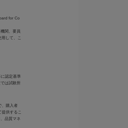
d for Co
証機関、要員
を使用して、こ
野毎に認定基準
定では試験所
で、購入者
て提供するこ
は、品質マネ