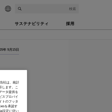
検索
サステナビリティ
採用
005年 9月15日
得～
、当社は、統計
示します。こ
して、財団
データ提供を
験所認定規
ビスプロバイ
イトのフッタ
iesを承認す
ie設定に従い
適格性と能