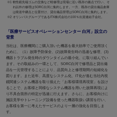
※1
軟性鏡先端ゴムの交換など軽修理は現場に近い既存の拠点で行い、そ
れ以外の修理はSORC白河に集約します。一方、既存の貸出備品倉庫
は発送中継点と位置付け、貸出備品管理はSORC白河に集約します。
※2
オリンパスグループであるITX株式会社の100％出資連結子会社。
「医療サービスオペレーションセンター 白河」設立の
背景
当社は、医療機関にご購入頂いた機器を最大効率でご使用頂く
ために、（1）故障予防保全、(2)故障発生時の迅速な修理、(3)
機器トラブル発生時のダウンタイムの最小化、に取り組んでい
ます。その取組みの一環として、SORC白河で修理品と貸出備
品を一元管理することにより、品質向上と修理期間の短縮化を
図ります。また近年、高度なシステム化、IT化が進む当社内視
鏡関連システム機器を取り揃えた「お客様環境再現室」を設け
ることで、お客様と同様なシステム機器を用いた故障再現によ
り不具合箇所の特定が迅速に行えます。さらに、お客様向けに
施設見学やトレーニング設備を使った機器取扱い講習を行い、
お客様を第一に考えたサービスのより一層の強化を目指しま
す。