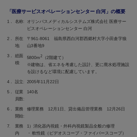
「医療サービスオペレーションセンター 白河」の概要
1．
名称:
オリンパスメディカルシステムズ株式会社 医療サー
ビスオペレーションセンター 白河
2．
所在
〒961-8061 福島県西白河郡西郷村大字小田倉字狼
地:
山3番地9
3．
総面
2
5800m
（2階建て）
積:
※建物は、省エネを考慮した設計、更に廃水処理施設
を設けるなど環境に配慮しています。
4．
設立:
2005年11月22日
5．
従業
140名
員数:
6．
業務
修理業務 12月1日、貸出備品管理業務 12月26日
開始:
7.
業務
1）消化器内視鏡・外科内視鏡製品全般の修理
内
・ 軟性鏡（ビデオスコープ・ファイバースコープ）