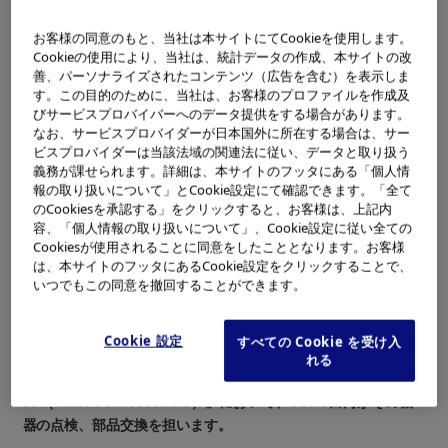
の更なる向上を図るために、「医療サービスオペレーションセ
ンター 白河」（以下、SORC白河）を11月22日に設立し、12月
お客様の同意のもと、当社は本サイトにてCookieを使用します。
1日から修理業務、12月26日から貸出備品管理業務を順次開始
Cookieの使用により、当社は、統計データの作成、本サイトの改
善、パーソナライズされたコンテンツ（広告を含む）を表示しま
します。
す。この目的のために、当社は、お客様のプロファイルを作成及
既存の国内修理・サービス15拠点や貸出備品倉庫3拠点に分散し
びサービスプロバイバーへのデータ提供をする場合があります。
※1
なお、サービスプロバイダーが日本国外に所在する場合は、サー
ていた機能を再編
し、軽修理以外の修理や貸出備品管理をSO
ビスプロバイダーは当該法域の関連法に従い、データと取り扱う
RC白河に集中させます。SORC白河では、隣接する内視鏡製造
義務が課せられます。詳細は、本サイトのフッタにある「個人情
工場（白河オリンパス株式会社）の生産ノウハウを修理に活用
報の取り扱いについて」とCookie設定にて確認できます。「全て
することで、修理品質向上やオーバーホール修理品の預かり期
のCookiesを承認する」をクリックすると、お客様は、上記内
容、「個人情報の取り扱いについて」、Cookie設定に従い全ての
間短縮を目指します。また、本年4月から施行された改正薬事法
Cookiesが使用されることに同意をしたこととなります。お客様
に則り、貸出備品の品質管理をより一層向上させるために、点
は、本サイトのフッタにあるCookie設定をクリックすることで、
検と修理の体制を強化します。
いつでもこの同意を撤回することができます。
※2
さらに、ティーメディクス株式会社
（社長：岡田 直樹／所在
地：東京都千代田区）が定期的に医療機関からリユースの滅菌
Cookie 設定
すべての Cookie を受け入
機器（腹腔鏡、処置具類等）を回収しメンテナンスを請け負う
れる
サービスビジネス「ES（Endo Surgery）定期交換リプロセスV
PP（Value Per Procedure）」において、SORC白河がその機
器の点検、部品交換を担います。