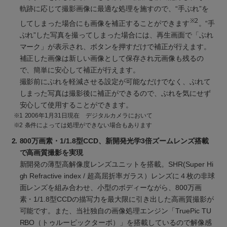
軌跡に応じて撮影画像に最適な処理を施すので、“手ぶれ”を
※2
してしまった場合にも画像を補正することができます
。“手
ぶれ”した写真を撮ってしまった場合には、再生画面で「ぶれ
マーク」が表示され、ボタンを押すだけで補正が行えます。
補正した画像は新しい画像として保存され元画像も残るの
で、簡単に安心して補正が行えます。
撮影前にぶれを軽減させる設定が可能なだけでなく、ぶれて
しまった写真は撮影後に補正ができるので、ぶれを気にせず
安心して使用することができます。
※1
2006年1月31日現在 デジタルカメラにおいて
※2
条件によっては処理ができない場合もあります
2.
800万画素・1/1.8型CCD、新開発光学3倍ズームレンズ搭載
で高画質撮影を実現
新開発の薄型高解像度レンズユニットを搭載。SHR(Super Hi
gh Refractive index / 超高屈折率ガラス）レンズに４枚の非球
面レンズを組み合わせ、小型のボディーながら、800万画
素・1/1.8型CCDの描写力を最大限に引き出した高画質撮影が
可能です。また、当社独自の画像処理エンジン「TruePic TU
RBO（トゥルーピックターボ）」を搭載しているので解像感