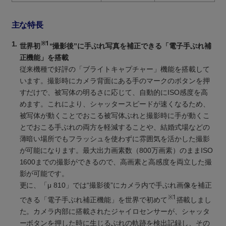
主な特長
※1
1.
世界初
“撮影後”に手ぶれ写真を補正できる「電子手ぶれ補
正機能」を搭載
従来機種で好評の「ブライトキャプチャー」機能を搭載して
います。撮影時にカメラ背面にある手のマークのボタンを押
すだけで、被写体の明るさに応じて、自動的にISO感度を高
めます。これにより、シャッタースピードが速くなるため、
被写体が動くことでおこる被写体ぶれと撮影時に手が動くこ
とでおこる手ぶれの両方を軽減することや、結婚式場などの
薄暗い場所でもフラッシュを使わずに雰囲気を活かした撮影
が可能になります。最大出力画素数（800万画素）のままISO
1600までの撮影ができるので、高画素と高感度を両立した撮
影が可能です。
更に、「μ 810」では“撮影後”にカメラ内で手ぶれ画像を補正
※1
できる「電子手ぶれ補正機能」を世界で初めて
搭載しまし
た。カメラ内部に搭載されたジャイロセンサーが、シャッタ
ーボタンを押した時に生じるぶれの軌跡を検出記録し、その