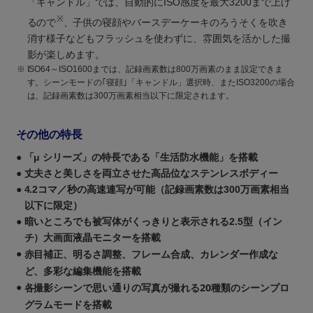
「キャンドル」では、自動的にISO感度を最大3200まで上げ
※
るので
、子供の寝顔やバースデーケーキのろうそくを吹き
消す様子などもフラッシュを使わずに、雰囲気を活かした撮
影が楽しめます。
※
ISO64～ISO1600までは、記録画素数は800万画素のまま設定できま
す。シーンモードの｢寝顔｣「キャンドル」選択時、またISO3200の場合
は、記録画素数は300万画素相当以下に限定されます。
その他の特長
●
「μ シリーズ」の特長である「生活防水機能」を搭載
●
丈夫さと美しさを両立させた高品位なステンレスボディー
●
4.2コマ／秒の高速連写が可能（記録画素数は300万画素相当
以下に限定）
●
暗いところでも被写体がくっきりと表示される2.5型（イン
チ）大画面液晶モニターを搭載
赤目補正、明るさ調整、フレーム合成、カレンダー作成な
●
ど、多彩な編集機能を搭載
各撮影シーンで思い通りの写真が撮れる20種類のシーンプロ
●
グラムモードを搭載