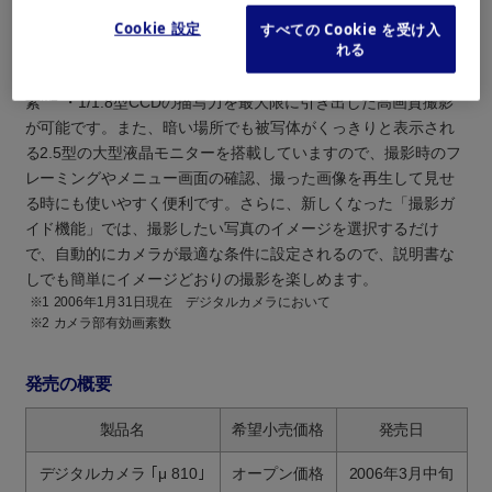
とができます。
Cookie 設定
すべての Cookie を受け入
丈夫さと美しさを両立させた高品位な小型のステンレスボディ
れる
ーには新開発の高性能光学3倍ズームレンズを搭載し、800万画
※2
素
・1/1.8型CCDの描写力を最大限に引き出した高画質撮影
が可能です。また、暗い場所でも被写体がくっきりと表示され
る2.5型の大型液晶モニターを搭載していますので、撮影時のフ
レーミングやメニュー画面の確認、撮った画像を再生して見せ
る時にも使いやすく便利です。さらに、新しくなった「撮影ガ
イド機能」では、撮影したい写真のイメージを選択するだけ
で、自動的にカメラが最適な条件に設定されるので、説明書な
しでも簡単にイメージどおりの撮影を楽しめます。
※1
2006年1月31日現在 デジタルカメラにおいて
※2
カメラ部有効画素数
発売の概要
製品名
希望小売価格
発売日
デジタルカメラ ｢μ 810｣
オープン価格
2006年3月中旬