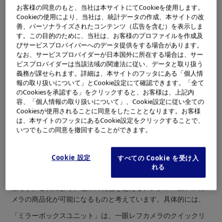
お客様の同意のもと、当社は本サイトにてCookieを使用します。
タル一眼レフカメラの共同開発を行っておりましたが、2月26日
Cookieの使用により、当社は、統計データの作成、本サイトの改
から米国フロリダ州オーランド市で開催される世界最大規模の
善、パーソナライズされたコンテンツ（広告を含む）を表示しま
映像機材の国際展示会「PMA 2006」(PMA 2006 International
す。この目的のために、当社は、お客様のプロファイルを作成及
Convention and Trade Show)に、その成果を展示します。オ
びサービスプロバイバーへのデータ提供をする場合があります。
なお、サービスプロバイダーが日本国外に所在する場合は、サー
リンパスは、協業成果を活かして商品化を行った「E-330」を出
ビスプロバイダーは当該法域の関連法に従い、データと取り扱う
品し、松下電器は、同社初となるデジタル一眼レフカメラ「DM
義務が課せられます。詳細は、本サイトのフッタにある「個人情
C-L1」の開発発表ならびに参考出品を行います。
報の取り扱いについて」とCookie設定にて確認できます。「全て
のCookiesを承認する」をクリックすると、お客様は、上記内
これらの開発は、2005年1月13日に両社共同で発表しました
容、「個人情報の取り扱いについて」、Cookie設定に従い全ての
Cookiesが使用されることに同意をしたこととなります。お客様
「両社は、要素技術とキーデバイスを共同で開発し、ユーザー
は、本サイトのフッタにあるCookie設定をクリックすることで、
メリットの高い『フォーサーズシステム規格』の特長を十分に
いつでもこの同意を撤回することができます。
活かしたデジタル一眼レフカメラの商品化を推進する」との合
意内容に基づいて進められたものです。
Cookie 設定
すべての Cookie を受け入
このたび共同開発しました「ミラーボックスユニット」と「Liv
れる
e MOS センサー」は、一眼レフカメラにとって非常に重要な要
素です。これにより、従来の発想を超えるデジタル一眼レフカ
メラの商品化が可能になるものと考えています。具体的には、
「ミラーボックスユニット」は、一眼レフカメラのクイックリ