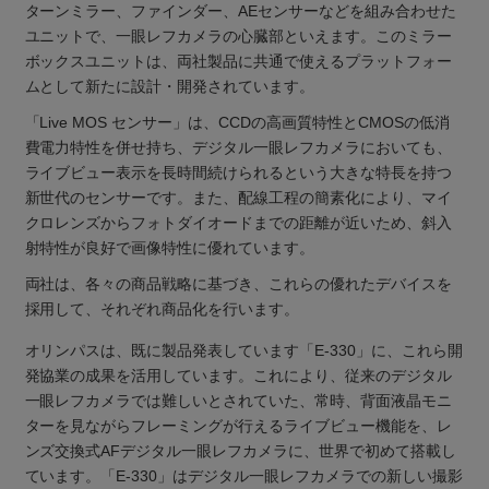
ターンミラー、ファインダー、AEセンサーなどを組み合わせた
ユニットで、一眼レフカメラの心臓部といえます。このミラー
ボックスユニットは、両社製品に共通で使えるプラットフォー
ムとして新たに設計・開発されています。
「Live MOS センサー」は、CCDの高画質特性とCMOSの低消
費電力特性を併せ持ち、デジタル一眼レフカメラにおいても、
ライブビュー表示を長時間続けられるという大きな特長を持つ
新世代のセンサーです。また、配線工程の簡素化により、マイ
クロレンズからフォトダイオードまでの距離が近いため、斜入
射特性が良好で画像特性に優れています。
両社は、各々の商品戦略に基づき、これらの優れたデバイスを
採用して、それぞれ商品化を行います。
オリンパスは、既に製品発表しています「E-330」に、これら開
発協業の成果を活用しています。これにより、従来のデジタル
一眼レフカメラでは難しいとされていた、常時、背面液晶モニ
ターを見ながらフレーミングが行えるライブビュー機能を、レ
ンズ交換式AFデジタル一眼レフカメラに、世界で初めて搭載し
ています。「E-330」はデジタル一眼レフカメラでの新しい撮影