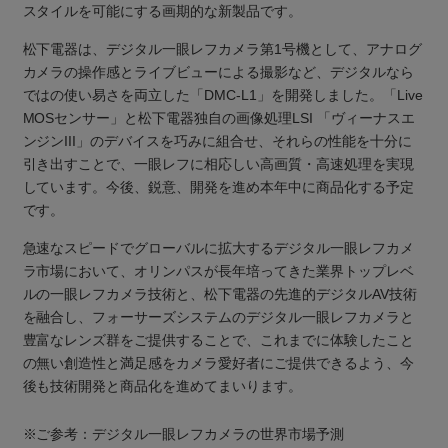
スタイルを可能にする画期的な新製品です。
松下電器は、デジタル一眼レフカメラ第1号機として、アナログ
カメラの操作感とライブビューによる撮影など、デジタルなら
ではの使い易さを両立した「DMC-L1」を開発しました。「Live
MOSセンサー」と松下電器独自の画像処理LSI 「ヴィーナスエ
ンジンIII」のデバイスを巧みに組合せ、それらの性能を十分に
引き出すことで、一眼レフに相応しい高画質・高速処理を実現
しています。今後、鋭意、開発を進め本年中に商品化する予定
です。
急速なスピードでグローバルに拡大するデジタル一眼レフカメ
ラ市場において、オリンパスが長年培ってきた業界トップレベ
ルの一眼レフカメラ技術と、松下電器の先進的デジタルAV技術
を融合し、フォーサーズシステムのデジタル一眼レフカメラと
豊富なレンズ群をご提供することで、これまでに体験したこと
の無い創造性と満足感をカメラ愛好者にご提供できるよう、今
後も技術開発と商品化を進めてまいります。
※ご参考：デジタル一眼レフカメラの世界市場予測