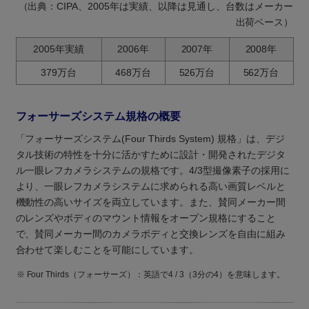
（出典：CIPA、2005年は実績、以降は見通し、台数はメーカー
出荷ベース）
2005年実績
2006年
2007年
2008年
379万台
468万台
526万台
562万台
フォーサーズシステム規格の概要
「フォーサーズシステム(Four Thirds System) 規格」は、デジ
タル技術の特性を十分に活かすために設計・開発されたデジタ
ル一眼レフカメラシステムの規格です。4/3型撮像素子の採用に
より、一眼レフカメラシステムに求められる高い画質レベルと
機動性の高いサイズを両立しています。また、賛同メーカー間
のレンズやボディのマウント情報をオープン規格にすること
で、賛同メーカー間のカメラボディと交換レンズを自由に組み
合わせて楽しむことを可能にしています。
※
Four Thirds（フォーサーズ）：英語で4 / 3（3分の4）を意味します。