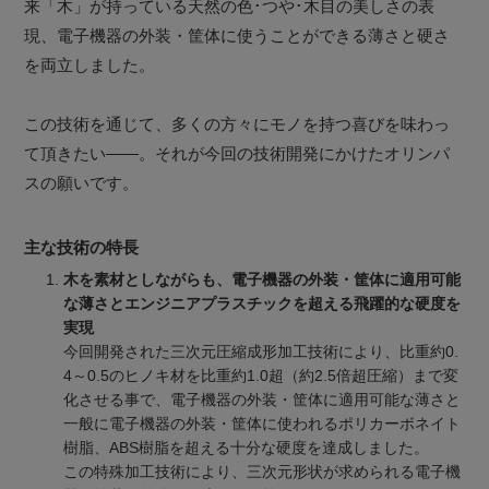
来「木」が持っている天然の色･つや･木目の美しさの表
現、電子機器の外装・筐体に使うことができる薄さと硬さ
を両立しました。
この技術を通じて、多くの方々にモノを持つ喜びを味わっ
て頂きたい――。それが今回の技術開発にかけたオリンパ
スの願いです。
主な技術の特長
木を素材としながらも、電子機器の外装・筐体に適用可能
な薄さとエンジニアプラスチックを超える飛躍的な硬度を
実現
今回開発された三次元圧縮成形加工技術により、比重約0.
4～0.5のヒノキ材を比重約1.0超（約2.5倍超圧縮）まで変
化させる事で、電子機器の外装・筐体に適用可能な薄さと
一般に電子機器の外装・筐体に使われるポリカーボネイト
樹脂、ABS樹脂を超える十分な硬度を達成しました。
この特殊加工技術により、三次元形状が求められる電子機