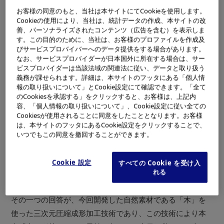
に適用することにより、商品の情緒的価値を高め、人々に
お客様の同意のもと、当社は本サイトにてCookieを使用します。
Cookieの使用により、当社は、統計データの作成、本サイトの改
持つ喜びを提供できるものと考えます。
善、パーソナライズされたコンテンツ（広告を含む）を表示しま
す。この目的のために、当社は、お客様のプロファイルを作成及
※
ビッカース硬度試験法に基づく当社試験による
びサービスプロバイバーへのデータ提供をする場合があります。
1
（比較対象のポリカーボネイト樹脂とABS樹脂
なお、サービスプロバイダーが日本国外に所在する場合は、サー
は、一般に電子機器の外装等に用いられる樹
ビスプロバイダーは当該法域の関連法に従い、データと取り扱う
脂）
義務が課せられます。詳細は、本サイトのフッタにある「個人情
報の取り扱いについて」とCookie設定にて確認できます。「全て
のCookiesを承認する」をクリックすると、お客様は、上記内
技術開発の背景
容、「個人情報の取り扱いについて」、Cookie設定に従い全ての
Cookiesが使用されることに同意をしたこととなります。お客様
「効率・利便性・安価」を追求した画一的な大量生産・大
は、本サイトのフッタにあるCookie設定をクリックすることで、
量消費でモノの飽和状態が進む中、モノに対するこだわ
いつでもこの同意を撤回することができます。
り、愛着が失われつつあります。
このような時代においてオリンパスは、人がモノに対して
Cookie 設定
すべての Cookie を受け入
れる
情緒的価値を持てるモノづくりとは何かを考えてきまし
た。
その一つの回答が、今回開発した自然素材である「木」を
使った三次元圧縮成形加工技術であり、この技術により本