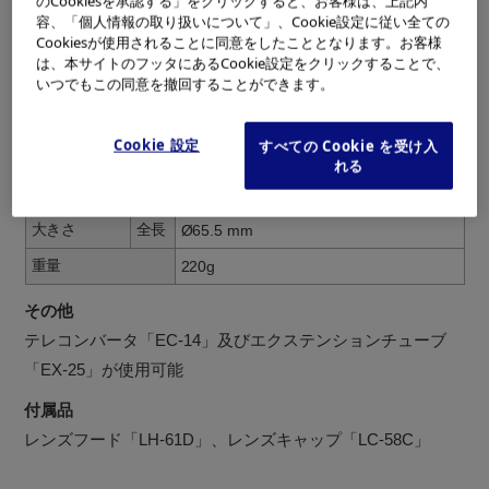
のCookiesを承認する」をクリックすると、お客様は、上記内
容、「個人情報の取り扱いについて」、Cookie設定に従い全ての
最近接撮影範囲
124 x 93 mm
Cookiesが使用されることに同意をしたこととなります。お客様
絞り羽枚数
7枚 (円形絞り)
は、本サイトのフッタにあるCookie設定をクリックすることで、
いつでもこの同意を撤回することができます。
口径比
最大
F4.0(40mm) - F5.6(150mm)
最小
F22.0
Cookie 設定
すべての Cookie を受け入
れる
フィルターサ
最大
Ø58 mm
イズ
径
大きさ
全長
Ø65.5 mm
重量
220g
その他
テレコンバータ「EC-14」及びエクステンションチューブ
「EX-25」が使用可能
付属品
レンズフード「LH-61D」、レンズキャップ「LC-58C」