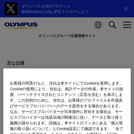
オリンパス公式Xアカウント
@Olympus_Corp_JPをフォローしよう
オリンパスグループ企業情報サイト
検索
主な仕様
焦点距離
40-150mm (*35mmカメラ換算: 80-30
0mm相当)
お客様の同意のもと、当社は本サイトにてCookieを使用します。
Cookieの使用により、当社は、統計データの作成、本サイトの改
レンズ構成
9群12枚 （EDレンズ1枚）
善、パーソナライズされたコンテンツ（広告を含む）を表示しま
す。この目的のために、当社は、お客様のプロファイルを作成及
フォーカシング方式
インナーフォーカス
びサービスプロバイバーへのデータ提供をする場合があります。
画角
30.0°～ 8.2°
なお、サービスプロバイダーが日本国外に所在する場合は、サー
ビスプロバイダーは当該法域の関連法に従い、データと取り扱う
撮影距離
0.90m～∞
義務が課せられます。詳細は、本サイトのフッタにある「個人情
報の取り扱いについて」とCookie設定にて確認できます。「全て
最大撮影倍率
0.14x (*35mmカメラ換算: 0.28x相当)