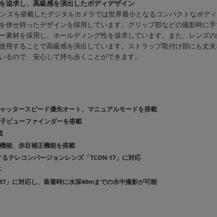
を追求し、高級感を演出したボディデザイン
レンズを搭載したデジタルカメラでは世界最小となるコンパクトなボデ
を併せ持ったデザインを採用しています。グリップ部などの撮影時に手
ー素材を採用し、ホールディング性を追求しています。また、レンズの
使用することで高級感を演出しています。ストラップ取付け部にも丈夫
いるので、安心して持ち歩くことができます。
ャッタースピード優先オート、マニュアルモードを搭載
電子ビューファインダーを搭載
載
機能、赤目補正機能を搭載
するテレコンバージョンレンズ「TCON-17」に対応
応
037」に対応し、装着時に水深40mまでの水中撮影が可能