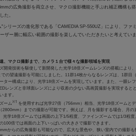
8mmの広角撮影を両立させ、マクロ撮影機能と手ぶれ補正機構も搭載し
ました。
”シリーズの進化形である「CAMEDIA SP-550UZ」により、フ
ーザー層に幅広い範囲の撮影を楽しんでいただきたいと考えてい
遠、マクロ撮影まで、カメラ１台で様々な撮影領域を実現
ズ開発技術を駆使して新開発した光学18倍ズームレンズの搭載により、
mまでの望遠撮影を可能にしました。11群14枚からなるレンズは、1群目
ーター構成により、光学18倍ズームを実現しています。また、一眼レ
EDレンズと非球面レンズにより収差の少ない高画質撮影を実現すると
います。
※1
ズーム
を使用すれば光学27倍（756mm）相当、光学18倍ズームと
倍（2800mm）までの撮影が可能です。例えば、月を撮影する場合、月
、光学18倍ズームでは画面の上下1/5程度、ファインズームでは1/3程
の100倍では画面の上下いっぱいの大きさで撮影できます。
8mmからの広角撮影も可能なので、広大な景色や、狭い室内での撮影も