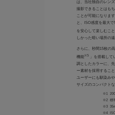
は、当社独自のレンズ
撮影できることはもち
ことが可能になります
と、ISO感度を最大
を安心して楽しむこと
しかった暗い場所の遠
さらに、秒間15枚の
※5
機能
」を搭載して
調としたカラーに、先
ー素材を採用すること
ユーザーにも馴染みや
サイズのコンパクトな
※1
2
※2
標
※3
3
※4
I