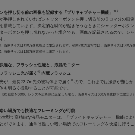
※2
ンを押し切る前の画像も記録する「プリキャプチャー機能」
が半押しされていればシャッターボタンを押し切る前の５コマ分の画像
を搭載しています。決定的な瞬間が起きそうなときにシャッターボタン
ターボタンを押し切れなかった場合でも、画像が記録されるので、シャ
す。
1
画像サイズは120万画素相当に限定されます。秒間7枚の連写では、画像サイズは300万
2
画像サイズは120万画素相当に限定されます。
快適な、フラッシュ性能と、液晶モニター
※
でフラッシュ光が届く
内蔵フラッシュ
※
光が、最長22.7m先の被写体まで届く
ので、これまでは撮影が難しか
体も明るく撮影することが可能です。
※
ISO感度を5000、レンズを広角側に設定した場合。画像サイズは300万画素以下に限定さ
暗い場所でも快適なフレーミングが可能
画素の大型で高精細な液晶モニターは、「ブライトキャプチャー」機能によ
とができます。通常は難しい暗い場所でのフレーミングを快適に行うこ