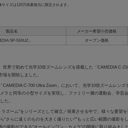
像サイズは120万画素相当に限定されます。
製品名
メーカー希望小売価格
IA SP-550UZ」
オープン価格
世界で初めて光学10倍ズームレンズを搭載した「CAMEDIA C-2100 
の市場を開拓しました。
「CAMEDIA C-700 Ultra Zoom」において、光学10倍ズーム
メラと同等の小型サイズを実現し、ファミリー層の運動会、学芸
した。
トラズーム”をシリーズとして確立／発展させる中で、様々な要望
ら“さらに遠くのものを大きく撮りたい”“もっと広い範囲の撮影をし
囲の撮影ができる“オールインワン・カメラ”の開発に取り組みまし