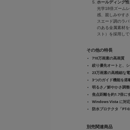
ホールディング性
光学18倍ズーム
感、親しみやすさ
スエード調のラバ
のある金属素材を
スト）を採用して
その他の特長
710万画素の高画質
絞り優先オートと、シ
23万画素の高精細な
3つのガイド機能を搭
明るさ／鮮やかさ調整
焦点距離を約1.7倍に
Windows Vista に対
防水プロテクタ「PT-
別売関連商品