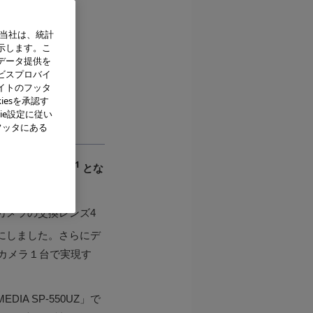
、当社は、統計
示します。こ
データ提供を
ビスプロバイ
イトのフッタ
iesを承認す
UZ 背面
ie設定に従い
フッタにある
※1
において世界初
とな
発売します。
フカメラの交換レンズ4
にしました。さらにデ
カメラ１台で実現す
A SP-550UZ」で