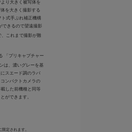
でより大きく被写体を
写体を大きく撮影する
フト式手ぶれ補正機構
とができるので望遠撮影
で、これまで撮影が難
る 「プリキャプチャー
インは、濃いグレーを基
装にスエード調のラバ
、コンパクトカメラの
搭載した前機種と同等
ことができます。
下に限定されます。