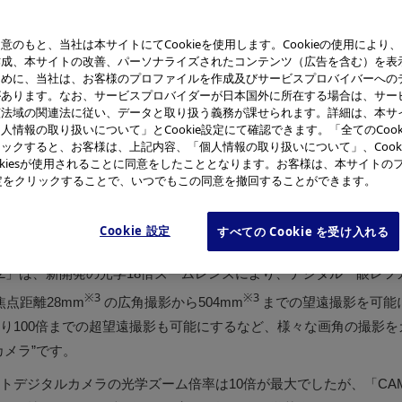
意のもと、当社は本サイトにてCookieを使用します。Cookieの使用により
作成、本サイトの改善、パーソナライズされたコンテンツ（広告を含む）を表
ために、当社は、お客様のプロファイルを作成及びサービスプロバイバーへの
があります。なお、サービスプロバイダーが日本国外に所在する場合は、サー
該法域の関連法に従い、データと取り扱う義務が課せられます。詳細は、本サ
人情報の取り扱いについて」とCookie設定にて確認できます。「全てのCook
EDIA SP-550UZ
CAMEDIA SP-550
ックすると、お客様は、上記内容、「個人情報の取り扱いについて」、Cook
okiesが使用されることに同意をしたこととなります。お客様は、本サイトの
e設定をクリックすることで、いつでもこの同意を撤回することができます。
グ株式会社（社長：大久保 雅治）は、コンパクトデジタルカメラ
Cookie 設定
すべての Cookie を受け入れる
を可能にした「CAMEDIA SP-550UZ」を2007年3月初旬から
-550UZ」は、新開発の光学18倍ズームレンズにより、デジタル一眼レ
※3
※3
点距離28mm
の広角撮影から504mm
までの望遠撮影を可能
り100倍までの超望遠撮影も可能にするなど、様々な画角の撮影を
カメラ”です。
デジタルカメラの光学ズーム倍率は10倍が最大でしたが、「CAMEDI