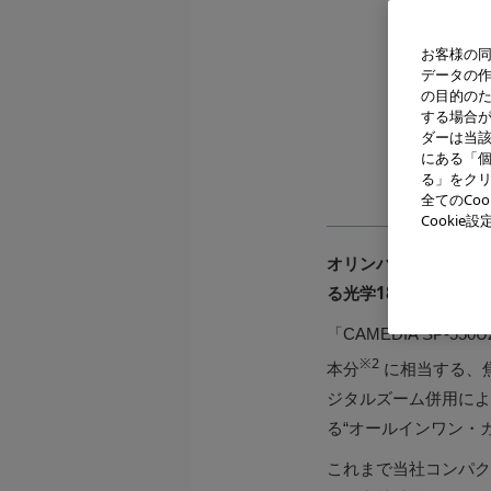
お客様の同
データの
の目的の
する場合
ダーは当
にある「個
CAM
る」をクリ
全てのCo
Cooki
オリンパスイメージン
る光学18倍の高倍率撮影
「CAMEDIA SP
※2
本分
に相当する、焦
ジタルズーム併用によ
る“オールインワン・
これまで当社コンパクト