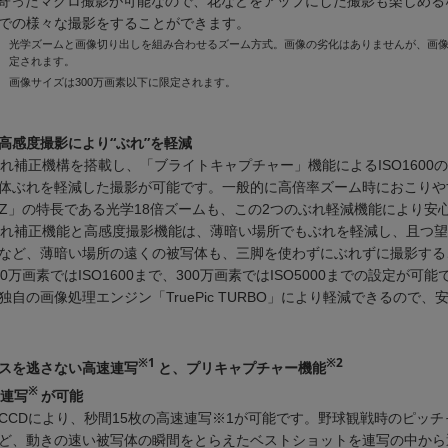
で寄ったマクロ撮影が可能なので、花などをアップにした撮影も楽しめる
での様々な撮影をすることができます。
光学ズームと画像切り出しを組み合わせるズーム方式。画像の劣化はありませんが、画像
定されます。
画像サイズは300万画素以下に限定されます。
高感度撮影により“ぶれ”を軽減
ぶれ補正機構を搭載し、「ブライトキャプチャー」機能によるISO1600
体ぶれを軽減した撮影が可能です。一般的に高倍率ズーム時におこりや
-550UZ」の特長である光学18倍ズームも、この2つのぶれ軽減機能により
ぶれ補正機能と高感度撮影機能は、薄暗い場所でもぶれを軽減し、且つ
など、薄暗い場所の遠くの被写体も、三脚を使わずにぶれずに撮影する
0万画素ではISO1600まで、300万画素ではISO5000までの設定が
自の画像処理エンジン「TruePic TURBO」により軽減できるので
※1
※2
スを逃さない高速連写
と、プリキャプチャー機能
※
速連写
が可能
CCDにより、秒間15枚の高速連写※1が可能です。野球観戦時のピッ
ど、動きの速い被写体の瞬間をとらえたベストショットを連写の中から