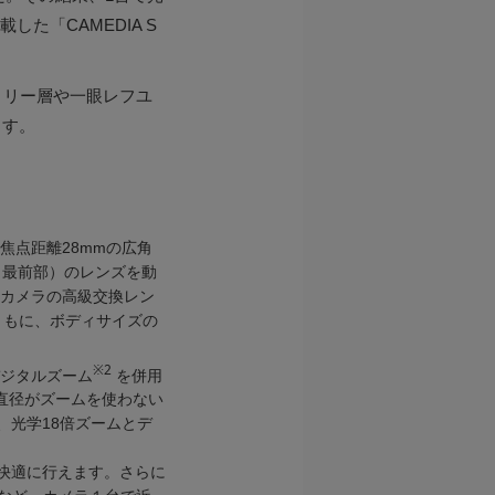
た「CAMEDIA S
ァミリー層や一眼レフユ
ます。
焦点距離28mmの広角
（最前部）のレンズを動
フカメラの高級交換レン
ともに、ボディサイズの
※2
デジタルズーム
を併用
の直径がズームを使わない
度、光学18倍ズームとデ
快適に行えます。さらに