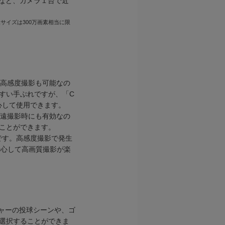
など、カメラ１台で近
サイズは300万画素相当に限
の高感度撮影も可能なの
すい手ぶれですが、「C
安心して使用できます。
望遠撮影時にも有効なの
ことができます。
可能です。高感度撮影で発生
、安心して高画質撮影が楽
チャーの投球シーンや、ゴ
選択することができま