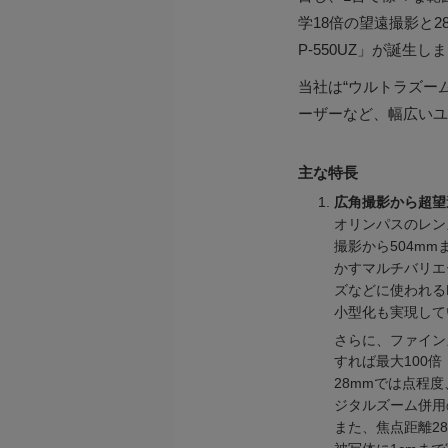
学18倍の望遠撮影と2
P-550UZ」が誕生し
当社は“ウルトラズーム
ーザーなど、幅広いユ
主な特長
広角撮影から超望
オリンパスのレン
撮影から504m
かすマルチバリエ
ズなどに使われる
小型化も実現して
さらに、ファイン
すれば最大100
28mmでは点程度
ジタルズーム併用
また、焦点距離2