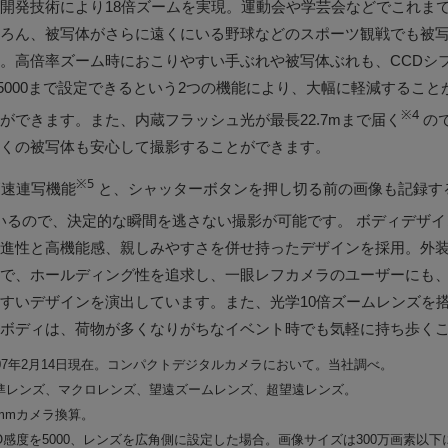
開発技術により18倍ズームを実現。運動会や学芸会などでこれま
ろん、被写体がさらに遠くにいる野球などのスポーツ観戦でも被
。高倍率ズーム時におこりやすい手ぶれや被写体ぶれも、CCDシ
で5000まで設定できるという2つの機能により、大幅に軽減するこ
※4
ができます。また、内蔵フラッシュ光が最長22.7mまで届く
の
くの被写体も安心して撮影することができます。
※5
高速連写機能
と、シャッターボタンを押し切る前の画像も記録す
いるので、決定的な瞬間を逃さない撮影が可能です。 ボディデザ
進性と高機能感、親しみやすさを併せ持ったデザインを採用。外
で、ホールディング性を追求し、一眼レフカメラのユーザーにも
すいデザインを演出しています。また、光学10倍ズームレンズを
ボディは、荷物が多くなりがちなイベント時でも気軽に持ち歩く
007年2月14日現在。コンパクトデジタルカメラにおいて。当社調べ。
準レンズ、マクロレンズ、望遠ズームレンズ、超望遠レンズ。
5mmカメラ換算。
SO感度を5000、レンズを広角側に設定した場合。画像サイズは300万画素以