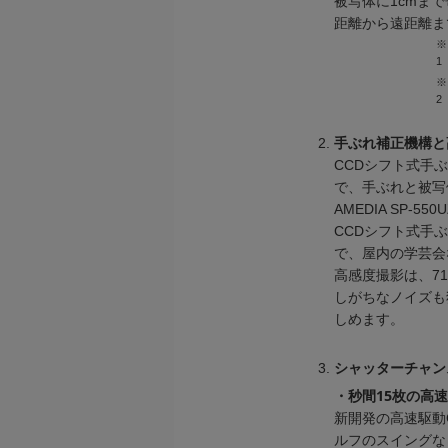
被写体に1cmま
距離から遠距離ま
※
1
※
2
手ぶれ補正機構と
CCDシフト式手
で、手ぶれと被写
AMEDIA SP
CCDシフト式手
で、屋内の学芸会
高感度撮影は、71
しがちなノイズも独
しめます。
シャッターチャン
・秒間15枚の高
新開発の高速駆動
ルフのスイングな