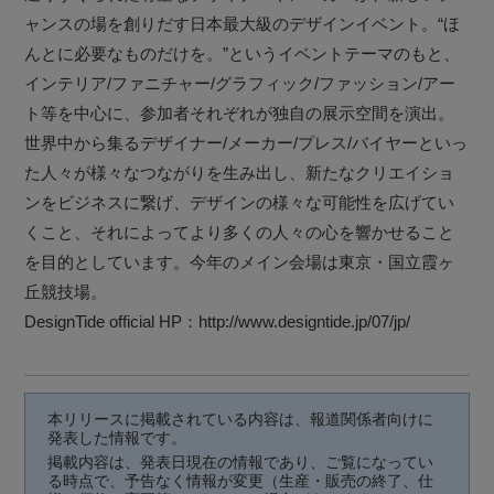
ャンスの場を創りだす日本最大級のデザインイベント。“ほ
んとに必要なものだけを。”というイベントテーマのもと、
インテリア/ファニチャー/グラフィック/ファッション/アー
ト等を中心に、参加者それぞれが独自の展示空間を演出。
世界中から集るデザイナー/メーカー/プレス/バイヤーといっ
た人々が様々なつながりを生み出し、新たなクリエイショ
ンをビジネスに繋げ、デザインの様々な可能性を広げてい
くこと、それによってより多くの人々の心を響かせること
を目的としています。今年のメイン会場は東京・国立霞ヶ
丘競技場。
DesignTide official HP：http://www.designtide.jp/07/jp/
本リリースに掲載されている内容は、報道関係者向けに
発表した情報です。
掲載内容は、発表日現在の情報であり、ご覧になってい
る時点で、予告なく情報が変更（生産・販売の終了、仕