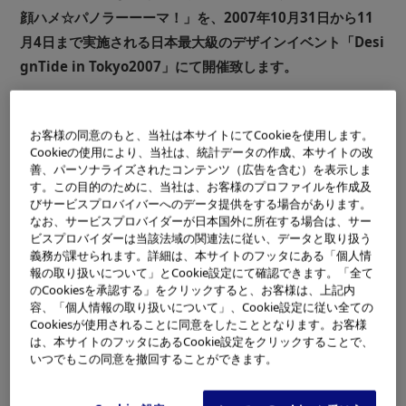
顔ハメ☆パノラーーーマ！」を、2007年10月31日から11
月4日まで実施される日本最大級のデザインイベント「Desi
gnTide in Tokyo2007」にて開催致します。
お客様の同意のもと、当社は本サイトにてCookieを使用します。
Cookieの使用により、当社は、統計データの作成、本サイトの改
善、パーソナライズされたコンテンツ（広告を含む）を表示しま
す。この目的のために、当社は、お客様のプロファイルを作成及
びサービスプロバイバーへのデータ提供をする場合があります。
なお、サービスプロバイダーが日本国外に所在する場合は、サー
DesignTide in Tokyo2007
ビスプロバイダーは当該法域の関連法に従い、データと取り扱う
義務が課せられます。詳細は、本サイトのフッタにある「個人情
報の取り扱いについて」とCookie設定にて確認できます。「全て
「タナカカツキの顔ハメ☆パノラーーーマ！」は、コンパ
のCookiesを承認する」をクリックすると、お客様は、上記内
クトデジタルカメラ「μ1200」(2007年10月12日発売)搭載の
容、「個人情報の取り扱いについて」、Cookie設定に従い全ての
Cookiesが使用されることに同意をしたこととなります。お客様
次世代パノラマ機能を使って、ギャラリー内で撮影できる
は、本サイトのフッタにあるCookie設定をクリックすることで、
体感イベントです。
いつでもこの同意を撤回することができます。
パノラマをテーマに作品を発表してきたタナカカツキ氏