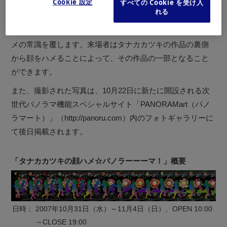
Cookie 設定
すべての Cookie を受け入
が、「パノラマの物理的長さ」と「顔ハメ」をアニメーシ
れる
ョンの時間軸によって融合させました。ギャラリーの壁一
面にひろがる大迫力パノラマサイズの光景は、従来の顔ハ
メの常識を覆します。来場者はタナカカツキの作品の裏側
から顔をハメることによって、その作品の一部となること
ができます。
また、撮影された写真は、10月22日に新たに開設される次
世代パノラマ機能スペシャルサイト「PANORAMart（パノ
ラマート）」（http://panoru.com）内のフォトギャラリーに
て後日掲載されます。
「タナカカツキの顔ハメ☆パノラーーーマ！」概要
日時：
2007年10月31日（水）～11月4日（日）、OPEN 10:00
～CLOSE 19:00