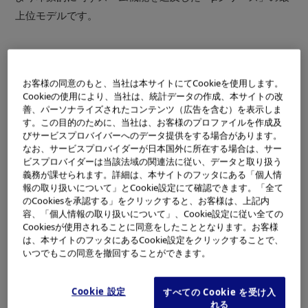
上位モデルです。
特長
スリムなボディに光学7倍ズームと1010万画素CCDを搭載
お客様の同意のもと、当社は本サイトにてCookieを使用します。
人物だけでなく背景も綺麗に撮れる「フェイス&バックコントロ
Cookieの使用により、当社は、統計データの作成、本サイトの改
ール」機能を搭載
善、パーソナライズされたコンテンツ（広告を含む）を表示しま
す。この目的のために、当社は、お客様のプロファイルを作成及
広視野角と高輝度で視認性を向上させた2.7型のハイパークリスタ
びサービスプロバイバーへのデータ提供をする場合があります。
ル II液晶モニターを搭載
なお、サービスプロバイダーが日本国外に所在する場合は、サー
ビスプロバイダーは当該法域の関連法に従い、データと取り扱う
コンパクトデジタルカメラ市場ではズーム機能に注目が集
義務が課せられます。詳細は、本サイトのフッタにある「個人情
報の取り扱いについて」とCookie設定にて確認できます。「全て
まっています。現在の主流は市場の約7割を占める3倍ズー
のCookiesを承認する」をクリックすると、お客様は、上記内
ム機ですが、「µシリーズ」では以前からズーム機能に重点
容、「個人情報の取り扱いについて」、Cookie設定に従い全ての
Cookiesが使用されることに同意をしたこととなります。お客様
を置き、「µ 750」（2006年8月発売）で光学5倍ズームを搭
は、本サイトのフッタにあるCookie設定をクリックすることで、
載するなど、スリムでスタイリッシュなズーム機を追及し
いつでもこの同意を撤回することができます。
てきました。
Cookie 設定
すべての Cookie を受け入
今回「µ 1020」は、当社のレンズ開発技術により3倍ズーム
れる