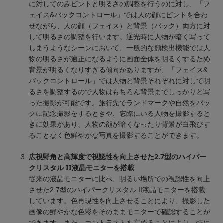
に対してのみピントと明るさの調整を行うのに対し、「フ
ェイス&バックコントロール」では人の顔にピントを合わ
せながら、人の顔（フェイス）と背景（バック）両方に対
して明るさの調整を行います。逆光時に人物が暗く写って
しまうようなシーンにおいて、一般的な顔検出機能では人
物の明るさが適正になるように画面全体を明るくするため
背景が明るくなりすぎる傾向がありますが、「フェイス&
バックコントロール」では人物と背景それぞれに対して明
るさを調整するので人物はもちろん背景までしっかりと写
った撮影が可能です。旅行先でランドマークや自然をバッ
クに記念撮影をするときや、窓際にいる人物を撮影すると
きに効果があり、人物の顔が暗くなったり背景が白飛びす
ることなく色鮮やかな写真を撮影することができます。
広視野角と高輝度で視認性を向上させた2.7型のハイパー
クリスタル II液晶モニターを搭載
従来の液晶モニターに比べ、明るい場所での視認性を向上
させた2.7型のハイパークリスタル II液晶モニターを搭載
しています。色再現性を向上させることにより、撮影した
画像の鮮やかな色彩をそのままモニターで確認することが
できます。また、コントラストを高めることにより、特に