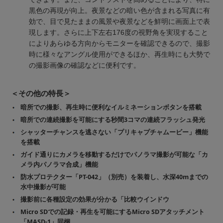
黒色の再現が向上。夜景などの暗い色が含まれる写真に有
効で、目で見たままの風景や夜景などを鮮明に画面上で表
現します。さらに上下左右176度の視野角を実現すること
によりあらゆる方向からモニターを確認できるので、撮影
時に様々なアングル使用ができるほか、再生時にも大勢で
の撮影画像の確認などに便利です。
＜その他の特長＞
暗所での撮影、再生時に便利なイルミネーションボタンを搭載
暗所での連続撮影を可能にする秒間3コマの連続フラッシュ発光
シャッターチャンスを逃さない「プリキャプチャムービー」機能
を搭載
ガイド通りにカメラを移動するだけでパノラマ撮影が可能な「カ
メラ内パノラマ合成」機能
防水プロテクター「PT-042」（別売）を装着し、水深40mまでの
水中撮影が可能
撮影前に各種設定の効果が分かる「比較ウインドウ
Micro SDでの記録・再生を可能にするMicro SDアタッチメント
「MASD-1」同梱