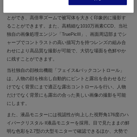
機と同等の薄さで光学7倍ズームの搭載を実現しました。コ
ンパクトで持ち運びに便利なのでどこへでも持って行くこ
とができ、高倍率ズームで被写体を大きく印象的に撮影す
ることができます。また、高精細な1010万画素CCD、当社
独自の画像処理エンジン「TruePicIII」、画面周辺部までシ
ャープでコントラストの高い描写力を持つレンズの組み合
わせにより高品質な撮影が可能で、大切な場面を色鮮やか
に残すことができます。
当社独自の顔検出機能「フェイス&バックコントロール」
は、人物の顔を検出し自動的にピントと露出を合わせるだ
けでなく背景にまで適正な露出コントロールを行い、人物
だけでなく背景にも露出の合った美しい画像の撮影を可能
にします。
また、液晶モニターには視認性が向上した視野角176度のハ
イパークリスタル II液晶モニターを採用。目で見たままの鮮
明な色彩を2.7型の大型モニターで確認できるほか、大勢で