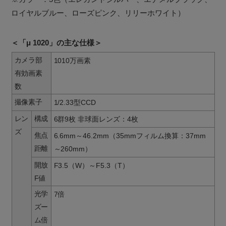
ロイヤルブルー、ローズピンク、リリーホワイト）
＜「μ 1020」の主な仕様＞
カメラ部
1010万画素
有効画素
数
撮像素子
1/2.33型CCD
レン
構成
6群9枚 非球面レンズ：4枚
ズ
焦点
6.6mm～46.2mm（35mmフィルム換算：37mm
距離
～260mm）
開放
F3.5（W）～F5.3（T）
F値
光学
7倍
ズー
ム倍