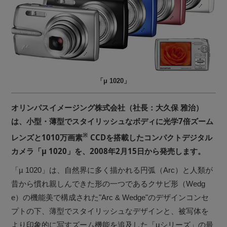
「μ 1020」
オリンパスイメージング株式会社（社長：大久保 雅治）
は、小型・薄型でスタイリッシュなボディに光学7倍ズーム
※
レンズと1010万画素
CCDを搭載したコンパクトデジタル
カメラ「µ 1020」を、2008年2月15日から発売します。
「µ 1020」は、自然界に多く描かれる円弧（Arc）と人類が
昔から慣れ親しんできた形の一つであるクサビ形（Wedg
e）の機能美で構成された"Arc & Wedge"のデザインコンセ
プトの下、薄型でスタイリッシュなデザインと、被写体を
より印象的に写すズーム機能を追及した「µシリーズ」の最