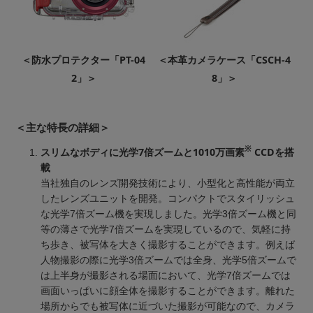
＜防水プロテクター「PT-04
＜本革カメラケース「CSCH-4
2」＞
8」＞
＜主な特長の詳細＞
※
スリムなボディに光学7倍ズームと1010万画素
CCDを搭
載
当社独自のレンズ開発技術により、小型化と高性能が両立
したレンズユニットを開発。コンパクトでスタイリッシュ
な光学7倍ズーム機を実現しました。光学3倍ズーム機と同
等の薄さで光学7倍ズームを実現しているので、気軽に持
ち歩き、被写体を大きく撮影することができます。例えば
人物撮影の際に光学3倍ズームでは全身、光学5倍ズームで
は上半身が撮影される場面において、光学7倍ズームでは
画面いっぱいに顔全体を撮影することができます。離れた
場所からでも被写体に近づいた撮影が可能なので、カメラ