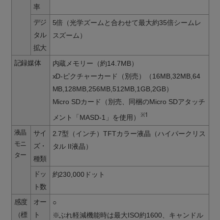
率
デジ
5倍（光学ズームと合わせて最大約35倍シームレ
タル
スズーム）
拡大
記録媒体
内蔵メモリー（約14.7MB）
xD-ピクチャーカード（別売）（16MB,32MB,64
MB,128MB,256MB,512MB,1GB,2GB）
Micro SDカード（別売、同梱のMicro SDアタッチ
※1
メント「MASD-1」を使用）
液晶
サイ
2.7型（インチ）TFTカラー液晶（ハイパークリス
モニ
ズ・
タル II液晶）
ター
種類
ドッ
約230,000ドット
ト数
感度
オー
○
（標
ト
※ぶれ軽減機能時は最大ISO約1600、キャンドル