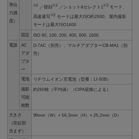
準出
※2
※2
※2
／寝顔
／ショット&セレクト1
モード、
力感
※2
高速連写
モードは最大ISO約2500、屋内撮影
度）
モードは最大ISO1600
固定
ISO 80, 100, 200, 400, 800, 1600
電源
AC
D-7AC（別売）、マルチアダプターCB-MA1（別
アダ
売）
プタ
ー
電池
リチウムイオン充電池（型番：LI-50B）
撮影
約260枚（平均値）（CIPA規格による）
可能
枚数
大きさ
99mm（W）× 56.3mm（H）× 25.2mm（D）
（突起部
含まず）