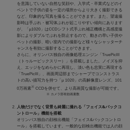
を意識していない自然な笑顔や、入学式・卒業式などのイ
ベントで子供の姿を一定の場所からより大きく撮影できる
など、印象的な写真を撮ることができます。また、望遠撮
影時は手ぶれ・被写体ぶれが起こりやすい傾向にあります
が、「µ1020」はCCDシフト式手ぶれ補正機構と高感度撮
影によりダブルでぶれを防止するので、動きの早い子供や
ペットの撮影、暗い室内での撮影など様々なシャッターチ
ャンスを有効に撮影することができます。
さらに、オリンパス独自の画像処理エンジン「TruePicIII
（トゥルーピックスリー）」を搭載しました。ノイズを抑
え、エッジをなめらかに再現し、淡い色も忠実に再現する
「TruePicIII」、画面周辺部までシャープでコンストラス
トの高い描写力を持つ「µ 1020」の高解像度レンズ、101
※
0万画素
CCDを併せて、より高画質な撮影が可能です。
※
カメラ部有効画素数
人物だけでなく背景も綺麗に撮れる「フェイス&バックコ
ントロール」機能を搭載
オリンパス独自の顔検出機能「フェイス&バックコントロ
ール」を搭載しています。一般的な顔検出機能では人の顔