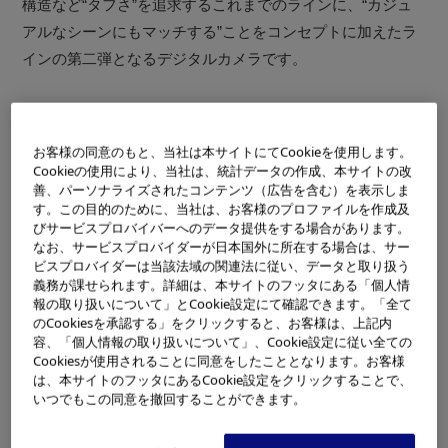
構造など“タフさ”を追求するこれまでのラインに、“カジュ
アルなシーンにもマッチする”ことをコンセプトに加えたラ
インの第二弾となるデジタルカメラです。
特長
※5
お客様の同意のもと、当社は本サイトにてCookieを使用します。
耐衝撃機能、防水・防塵機能、－10℃までの動作保証
Cookieの使用により、当社は、統計データの作成、本サイトの改
など、タフな機能を搭載
善、パーソナライズされたコンテンツ（広告を含む）を表示しま
す。この目的のために、当社は、お客様のプロファイルを作成及
小型・スタイリッシュなデザインと爽やかなボディカラー
びサービスプロバイバーへのデータ提供をする場合があります。
なお、サービスプロバイダーが日本国外に所在する場合は、サー
最新の顔検出機能「フェイス&バックコントロール」と高
ビスプロバイダーは当該法域の関連法に従い、データと取り扱う
性能な画像処理エンジン「TruePic III」を搭載
義務が課せられます。詳細は、本サイトのフッタにある「個人情
報の取り扱いについて」とCookie設定にて確認できます。「全て
のCookiesを承認する」をクリックすると、お客様は、上記内
「µ 850SW」は、「µ・SWシリーズ」の特長であるタフな
容、「個人情報の取り扱いについて」、Cookie設定に従い全ての
Cookiesが使用されることに同意をしたこととなります。お客様
機能を搭載しています。水深3mまでの防水機能・防塵機
は、本サイトのフッタにあるCookie設定をクリックすることで、
能、衝撃に強い構造、－10℃までの動作保証を備えている
いつでもこの同意を撤回することができます。
ので、マリンスポーツや水辺での遊びをはじめ、キャンプ
やハイキング、スキーなど、様々な場面で水や泥・砂、落