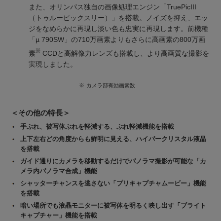
また、オリンパス独自の画像処理エンジン「TruePicIII
（トゥルーピックスリー）」を搭載。ノイズを抑え、エッ
ジをなめらかに再現し淡い色も忠実に再現します。前機種
「µ 790SW」の710万画素よりもさらに高画素の800万画
※
素
CCDと高解像力レンズも搭載し、より高画質な撮影を
実現しました。
※
カメラ部有効画素数
＜その他の特長＞
手ぶれ、被写体ぶれを軽減する、ぶれ軽減機能を搭載
上下左右どの角度からも鮮明に見える、ハイパークリスタル液晶
を搭載
ガイド通りにカメラを移動するだけでパノラマ撮影が可能な「カ
メラ内パノラマ合成」機能
シャッターチャンスを逃さない「プリキャプチャムービー」機能
を搭載
暗い場所でも液晶モニターに被写体を明るく映し出す「ブライト
キャプチャー」機能を搭載