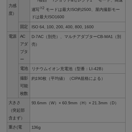
力感
※2
連写
モードは最大ISO約2500、屋内撮影モー
度）
ドは最大ISO1600
固定
ISO 64, 100, 200, 400, 800, 1600
電源
AC
D-7AC（別売）、マルチアダプターCB-MA1（別
アダ
売）
プタ
ー
電池
リチウムイオン充電池（型番：LI-42B）
撮影
約190枚（平均値）（CIPA規格による）
可能
枚数
大きさ
93.6mm（W）× 60.9mm（H）× 21.3mm（D）
（突起部
含まず）
重さ(電
136g