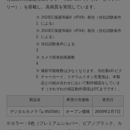
リー）」を搭載し、高画質を実現しています。
※
JIS/IEC保護等級8（IPX8）相当（当社試験条件
1
による）
※
JIS/IEC保護等級6（IPX6）相当（当社試験条件
2
による）
※
当社試験条件による
3
※
カメラ部有効画素数
4
※
撮影可能枚数は少なくなります。当社製xD-ピク
5
チャーカード、リチウムイオン充電池は、本製
品との組み合わせにおいて動作確認をしていま
す（それぞれの保証動作環境は0℃までです）。
製品名
希望小売価格
発売日
デジタルカメラ ｢µ 850SW｣
オープン価格
2008年2月7日
※カラー：5色（プレミアムシルバー、ピアノブラック、カ