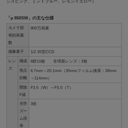
シスピンク、ミントブルー、レモンイエロー）
「µ 850SW」の主な仕様
カメラ部
800万画素
有効画素
数
撮像素子
1/2.35型CCD
レン
構成
8群10枚 非球面レンズ：3枚
ズ
焦点
6.7mm～20.1mm（35mmフィルム換算：38mm
距離
～114mm）
開放
F3.5（W）～F5.0（T）
F値
光学
3倍
ズー
ム倍
率