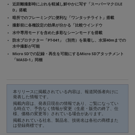
近距離撮影時にぶれを軽減し鮮やかに写す「スーパーマクロLE
D」搭載
暗所でのフレーミングに便利な「ワンタッチライト」搭載
撮影前に各種設定の効果が分かる「比較ウインドウ
水中専用モードを含めた多彩なシーンモードを搭載
防水プロテクター「PT-041」（別売）を装着し、水深40mまでの
水中撮影が可能
Micro SDでの記録・再生を可能にするMicro SDアタッチメント
「MASD-1」同梱
本リリースに掲載されている内容は、報道関係者向けに
発表した情報です。
掲載内容は、発表日現在の情報であり、ご覧になってい
る時点で、予告なく情報が変更（生産・販売の終了、仕
様、価格の変更等）されている場合があります。
掲載されている社名、製品名、技術名は各社の商標また
は登録商標です。