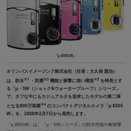
「µ 850SW」
オリンパスイメージング株式会社（社長：大久保 雅治）
※1
※2
※3
は、防水
・防塵
機能と衝撃に強い構造
を特長とす
る「µ・SW（ショック&ウォータープルーフ）シリーズ」
で、タフな中にもカジュアルさを追求したモデルの第二弾
※4
となる800万画素
のコンパクトデジタルカメラ「µ 850S
W」を、2008年2月7日から発売します。
「µ 850SW」は、「µ・SWシリーズ」の防水性能や耐衝撃