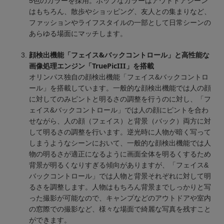
5色のカラーを採用。ポップなカラーはアウトドアシーン
はもちろん、散歩やショッピング、友人との集まりなど、
ファッションやライフスタイルの一部として日常シーンの
あらゆる場面にマッチします。
顔検出機能「フェイス&バックコントロール」と高性能な
画像処理エンジン「TruePicIII」を搭載
オリンパス独自の顔検出機能「フェイス&バックコントロ
ール」を搭載しています。一般的な顔検出機能では人の顔
に対してのみピントと明るさの調整を行うのに対し、「フ
ェイス&バックコントロール」では人の顔にピントを合わ
せながら、人の顔（フェイス）と背景（バック）両方に対
して明るさの調整を行います。逆光時に人物が暗く写って
しまうようなシーンにおいて、一般的な顔検出機能では人
物の明るさが適正になるように画面全体を明るくするため
背景が明るくなりすぎる傾向がありますが、「フェイス&
バックコントロール」では人物と背景それぞれに対して明
るさを調整します。人物はもちろん背景までしっかりと写
った撮影が可能なので、キャンプなどのアウトドアや室内
の窓際での撮影など、様々な場面で綺麗な写真を残すこと
ができます。