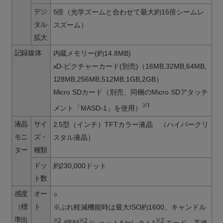
デジ
5倍（光学ズームと合わせて最大約15倍シームレ
タル
スズーム）
拡大
記録媒体
内蔵メモリー(約14.8MB)
xD-ピクチャーカード(別売)（16MB,32MB,64MB,
128MB,256MB,512MB,1GB,2GB）
Micro SDカード（別売、同梱のMicro SDアタッチ
※1
メント「MASD-1」を使用）
液晶
サイ
2.5型（インチ）TFTカラー液晶 （ハイパークリ
モニ
ズ・
スタル液晶）
ター
種類
ドッ
約230,000ドット
ト数
感度
オー
○
（標
ト
※ぶれ軽減機能時は最大ISO約1600、キャンドル
準出
※2
※2
※2
/寝顔
/ショット&セレクト1
モード、高速