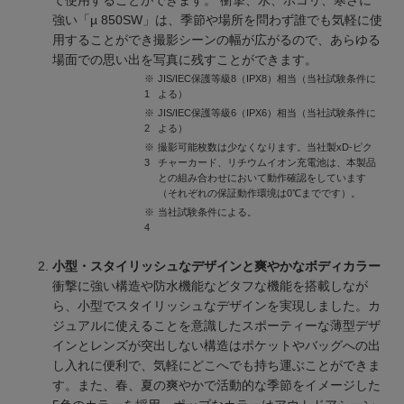
強い「µ 850SW」は、季節や場所を問わず誰でも気軽に使
用することができ撮影シーンの幅が広がるので、あらゆる
場面での思い出を写真に残すことができます。
※
JIS/IEC保護等級8（IPX8）相当（当社試験条件に
1
よる）
※
JIS/IEC保護等級6（IPX6）相当（当社試験条件に
2
よる）
※
撮影可能枚数は少なくなります。当社製xD-ピク
3
チャーカード、リチウムイオン充電池は、本製品
との組み合わせにおいて動作確認をしています
（それぞれの保証動作環境は0℃までです）。
※
当社試験条件による。
4
小型・スタイリッシュなデザインと爽やかなボディカラー
衝撃に強い構造や防水機能などタフな機能を搭載しなが
ら、小型でスタイリッシュなデザインを実現しました。カ
ジュアルに使えることを意識したスポーティーな薄型デザ
インとレンズが突出しない構造はポケットやバッグへの出
し入れに便利で、気軽にどこへでも持ち運ぶことができま
す。また、春、夏の爽やかで活動的な季節をイメージした