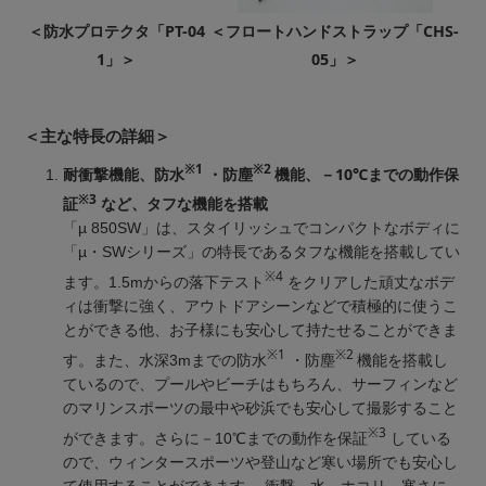
＜防水プロテクタ「PT-04
＜フロートハンドストラップ「CHS-
1」＞
05」＞
＜主な特長の詳細＞
※1
※2
耐衝撃機能、防水
・防塵
機能、－10℃までの動作保
※3
証
など、タフな機能を搭載
「µ 850SW」は、スタイリッシュでコンパクトなボディに
「µ・SWシリーズ」の特長であるタフな機能を搭載してい
※4
ます。1.5mからの落下テスト
をクリアした頑丈なボデ
ィは衝撃に強く、アウトドアシーンなどで積極的に使うこ
とができる他、お子様にも安心して持たせることができま
※1
※2
す。また、水深3mまでの防水
・防塵
機能を搭載し
ているので、プールやビーチはもちろん、サーフィンなど
のマリンスポーツの最中や砂浜でも安心して撮影すること
※3
ができます。さらに－10℃までの動作を保証
している
ので、ウィンタースポーツや登山など寒い場所でも安心し
て使用することができます。 衝撃、水、ホコリ、寒さに