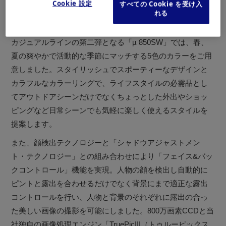
Cookie 設定
すべての Cookie を受け入
下、温度を気にすることなく安心して撮影することができ
れる
ます。
カジュアルラインの第二弾となる「µ 850SW」では、春、
夏の爽やかで活動的な季節にマッチする5色のカラーをご用
意しました。スタイリッシュでスポーティーなデザインと
カラフルなカラーリングで、ライフスタイルの必需品とし
てアウトドアシーンだけでなくちょっとした外出やショッ
ピングなど日常シーンでも気軽に楽しく使えるスタイルを
提案します。
また、顔検出テクノロジーと「シャドウアジャストメン
ト・テクノロジー」との組み合わせにより「フェイス&バッ
クコントロール」機能を実現。人物の顔を検出し自動的に
ピントと露出を合わせるだけでなく背景にまで適正な露出
コントロールを行い、人物と背景のそれぞれに露出の合っ
た美しい画像の撮影を可能にしました。800万画素CCDと当
社独自の画像処理エンジン「TruePicIII（トゥルーピックス