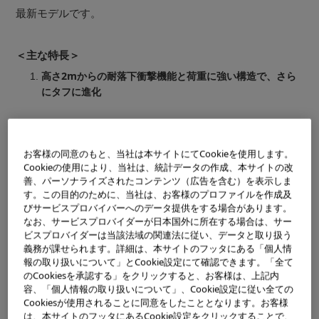
最新モデルです。
＜主な特長＞
高さ2mからの耐落下衝撃機能と荷重に強い構造で、さら
にタフに進化
※6
水深10mまでの水中撮影、－10℃
までの環境での撮影
が可能
お客様の同意のもと、当社は本サイトにてCookieを使用します。
Cookieの使用により、当社は、統計データの作成、本サイトの改
※2
広角28mm
からの光学3.6倍ズームと高精細な1010万
善、パーソナライズされたコンテンツ（広告を含む）を表示しま
画素CCDを搭載
す。この目的のために、当社は、お客様のプロファイルを作成及
びサービスプロバイバーへのデータ提供をする場合があります。
なお、サービスプロバイダーが日本国外に所在する場合は、サー
「μ 1030SW」は、耐衝撃機能を前機種「μ 795SW」の1.5m
ビスプロバイダーは当該法域の関連法に従い、データと取り扱う
から2mに進化させるため、従来の耐衝撃構造に加えてレン
義務が課せられます。詳細は、本サイトのフッタにある「個人情
報の取り扱いについて」とCookie設定にて確認できます。「全て
ズユニットを保護するための衝撃吸収機構を新開発しまし
のCookiesを承認する」をクリックすると、お客様は、上記内
た。これまでの「μ・SWシリーズ」と比べてより一層衝撃
容、「個人情報の取り扱いについて」、Cookie設定に従い全ての
Cookiesが使用されることに同意をしたこととなります。お客様
※7
に強くなったことに加え、100kgf
までの荷重に耐え得る
は、本サイトのフッタにあるCookie設定をクリックすることで、