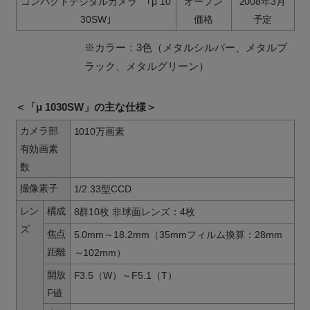
コンパクトデジタルカメラ ｢μ 10
オープン
2008年3月
30SW｣
価格
予定
※カラー：3色（メタルシルバー、メタルブ
ラック、メタルグリーン）
＜「μ 1030SW」の主な仕様＞
カメラ部
1010万画素
有効画素
数
撮像素子
1/2.33型CCD
レン
構成
8群10枚 非球面レンズ：4枚
ズ
焦点
5.0mm～18.2mm（35mmフィルム換算：28mm
距離
～102mm）
開放
F3.5（W）～F5.1（T）
F値