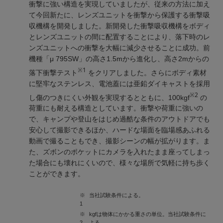
衝撃に強い構造を実現していましたが、従来の方法に加え
て今回新たに、レンズユニットを衝撃から保護する衝撃吸
収機構を開発しました。新開発した衝撃吸収機構をボディ
とレンズユニットの間に配置することにより、落下時のレ
ンズユニットへの衝撃を大幅に減少させることに成功。前
機種「μ 795SW」の高さ1.5mから進化し、高さ2mからの
※1
落下衝撃テスト
をクリアしました。さらにボディ素材
に堅牢なステンレス、電池蓋には亜鉛ダイキャストを採用
※2
し傷のつきにくい外観を実現するとともに、100kgf
の
荷重にも耐える構造としています。衝撃や荷重に強いの
で、キャンプや登山をはじめ過酷な条件のアウトドアでも
安心して撮影できるほか、ハードな場面を臨場感あふれる
動画で撮ることもでき、撮影シーンの幅が拡がります。ま
た、ズボンのポケットにカメラを入れたまま座ってしまっ
た場合にも壊れにくいので、様々な場所で気軽に持ち歩く
ことができます。
※
当社試験条件による。
1
※
kgfは物体にかかる重さの単位。当社試験条件に
2
よる。