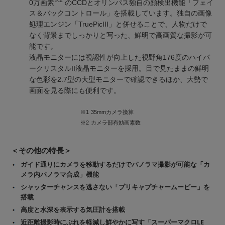
0万画素
のCCDとオリンパス独自の顔検出機能「フェイ
ス＆バックコントロール」を搭載しています。独自の画像
処理エンジン「TruePicIII」と併せることで、人物だけで
なく背景までしっかりと写った、鮮明で高画質な撮影が可
能です。
液晶モニターには視認性が向上した視野角176度のハイパ
ークリスタルII液晶モニターを採用。目で見たままの鮮明
な色彩を2.7型の大型モニターで確認できるほか、大勢で
画面を見る際にも便利です。
※1
35mmカメラ換算
※2
カメラ部有効画素数
＜その他の特長＞
ガイド通りにカメラを移動するだけでパノラマ撮影が可能な「カ
メラ内パノラマ合成」機能
シャッターチャンスを逃さない「プリキャプチャームービー」を
搭載
高度と水深を表示する気圧計を搭載
近距離撮影時にぶれを軽減し鮮やかに写す「スーパーマクロLE