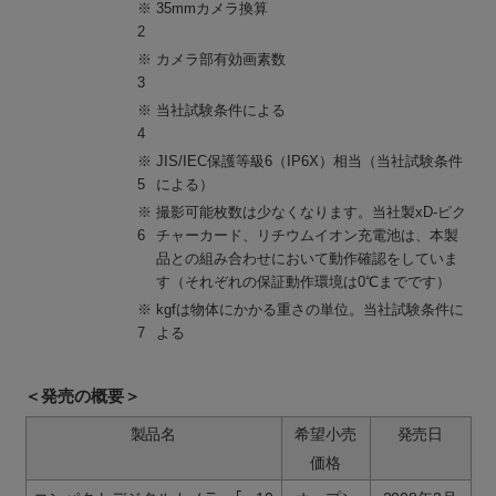
※
35mmカメラ換算
2
※
カメラ部有効画素数
3
※
当社試験条件による
4
※
JIS/IEC保護等級6（IP6X）相当（当社試験条件
5
による）
※
撮影可能枚数は少なくなります。当社製xD-ピク
6
チャーカード、リチウムイオン充電池は、本製
品との組み合わせにおいて動作確認をしていま
す（それぞれの保証動作環境は0℃までです）
※
kgfは物体にかかる重さの単位。当社試験条件に
7
よる
＜発売の概要＞
製品名
希望小売
発売日
価格