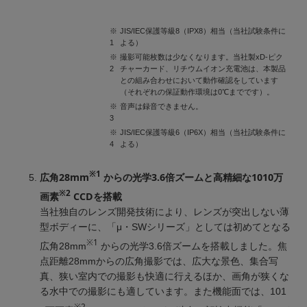
※
JIS/IEC保護等級8（IPX8）相当（当社試験条件に
1
よる）
※
撮影可能枚数は少なくなります。当社製xD-ピク
2
チャーカード、リチウムイオン充電池は、本製品
との組み合わせにおいて動作確認をしています
（それぞれの保証動作環境は0℃までです）。
※
音声は録音できません。
3
※
JIS/IEC保護等級6（IP6X）相当（当社試験条件に
4
よる）
※1
広角28mm
からの光学3.6倍ズームと高精細な1010万
※2
画素
CCDを搭載
当社独自のレンズ開発技術により、レンズが突出しない薄
型ボディーに、「μ・SWシリーズ」としては初めてとなる
※1
広角28mm
からの光学3.6倍ズームを搭載しました。焦
点距離28mmからの広角撮影では、広大な景色、集合写
真、狭い室内での撮影も快適に行えるほか、画角が狭くな
る水中での撮影にも適しています。また機能面では、101
※2