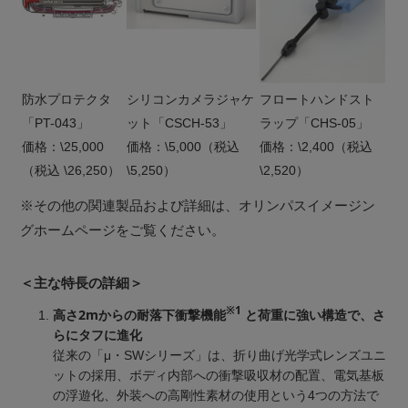
防水プロテクタ
シリコンカメラジャケ
フロートハンドスト
「PT-043」
ット「CSCH-53」
ラップ「CHS-05」
価格：\25,000
価格：\5,000（税込
価格：\2,400（税込
（税込 \26,250）
\5,250）
\2,520）
※その他の関連製品および詳細は、オリンパスイメージン
グホームページをご覧ください。
＜主な特長の詳細＞
※1
高さ2mからの耐落下衝撃機能
と荷重に強い構造で、さ
らにタフに進化
従来の「μ・SWシリーズ」は、折り曲げ光学式レンズユニ
ットの採用、ボディ内部への衝撃吸収材の配置、電気基板
の浮遊化、外装への高剛性素材の使用という4つの方法で