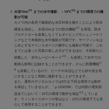
※1
※2
水深10m
までの水中撮影、－10℃
までの環境での撮
影が可能
カメラ内の各所で徹底的な水圧対策を施すことにより防水
※1
構造を強化し、水深10mまでの防水機能
を実現。防水
プロテクターを装着しなくてもダイビングやシュノーケリ
ングなどで本格的な水中撮影が可能です。サーフィンをは
じめとするマリンスポーツの最中にも撮影が可能で、これ
までとは違った写真の楽しみ方ができるほか、今回新たに
※3
搭載した「水中ムービーモード
」を使用して水中での
※
動画も鮮明に記録することができます。さらに防塵機能
4
も搭載しているので、ビーチや水辺などでも砂や泥を気
にすることなく気軽に撮影することができます。
また、通常のデジタルカメラは0℃を下回る環境では動作
を保証していませんが、「μ 1030SW」では内部の電気部
※2
品全てにおいて－10℃の環境で動作を保証
していま
す。ウィンタースポーツや登山など－10℃の環境下でも安
心して使用することができます。