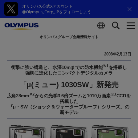
オリンパス公式Xアカウント
@Olympus_Corp_JPをフォローしよう
オリンパスグループ企業情報サイト
検索
2008年2月13日
※1
衝撃に強い構造と、水深10mまでの防水機能
を搭載し
強靭に進化したコンパクトデジタルカメラ
「μ(ミュー) 1030SW」新発売
※2
※3
広角28mm
からの光学3.6倍ズームと1010万画素
CCDを
搭載した
「μ・SW（ショック＆ウォータープルーフ）シリーズ」の
新モデル