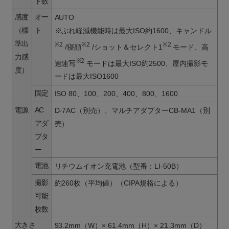
ト数
感度
オー
AUTO
（標
ト
※ぶれ軽減機能時は最大ISO約1600、キャンドル
準出
※2
※2
※2
/寝顔
/ショット＆セレクト1
モード、高
力感
※2
速連写
モードは最大ISO約2500、屋内撮影モ
度）
ードは最大ISO1600
固定
ISO 80、100、200、400、800、1600
電源
AC
D-7AC（別売）、マルチアダプターCB-MA1（別
アダ
売）
プタ
ー
電池
リチウムイオン充電池（型番：LI-50B）
撮影
約260枚（平均値）（CIPA規格による）
可能
枚数
大きさ
93.2mm（W）× 61.4mm（H）× 21.3mm（D）