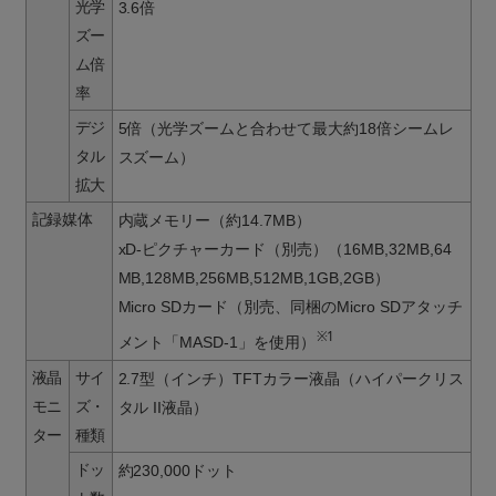
光学
3.6倍
ズー
ム倍
率
デジ
5倍（光学ズームと合わせて最大約18倍シームレ
タル
スズーム）
拡大
記録媒体
内蔵メモリー（約14.7MB）
xD-ピクチャーカード（別売）（16MB,32MB,64
MB,128MB,256MB,512MB,1GB,2GB）
Micro SDカード（別売、同梱のMicro SDアタッチ
※1
メント「MASD-1」を使用）
液晶
サイ
2.7型（インチ）TFTカラー液晶（ハイパークリス
モニ
ズ・
タル II液晶）
ター
種類
ドッ
約230,000ドット