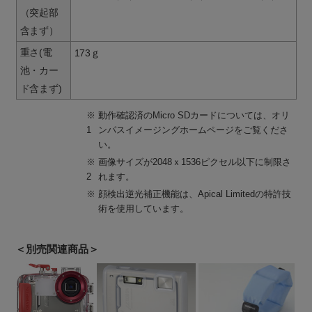
（突起部
含まず）
重さ(電
173ｇ
池・カー
ド含まず)
※
動作確認済のMicro SDカードについては、オリ
1
ンパスイメージングホームページをご覧くださ
い。
※
画像サイズが2048ｘ1536ピクセル以下に制限さ
2
れます。
※
顔検出逆光補正機能は、Apical Limitedの特許技
術を使用しています。
＜別売関連商品＞