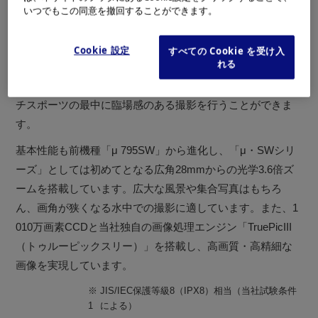
強靭な構造を実現しているので、アウトドアでのハードな
いつでもこの同意を撤回することができます。
場面でも安心して使うことができます。また、水深10mま
での防水性能と砂やホコリに強い防塵性能も搭載している
Cookie 設定
すべての Cookie を受け入
れる
ので、防水プロテクターを装着せずにダイビングやシュノ
ーケリングで水中撮影が楽しめるほか、サーフィンやビー
チスポーツの最中に臨場感のある撮影を行うことができま
す。
基本性能も前機種「μ 795SW」から進化し、「μ・SWシリ
ーズ」としては初めてとなる広角28mmからの光学3.6倍ズ
ームを搭載しています。広大な風景や集合写真はもちろ
ん、画角が狭くなる水中での撮影に適しています。また、1
010万画素CCDと当社独自の画像処理エンジン「TruePicIII
（トゥルーピックスリー）」を搭載し、高画質・高精細な
画像を実現しています。
※
JIS/IEC保護等級8（IPX8）相当（当社試験条件
1
による）