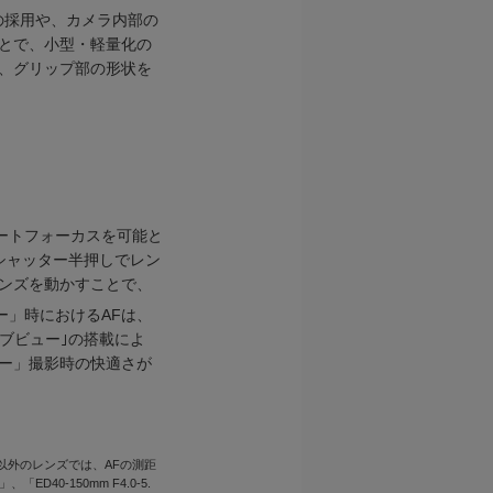
の採用や、カメラ内部の
とで、小型・軽量化の
、グリップ部の形状を
オートフォーカスを可能と
シャッター半押しでレン
ンズを動かすことで、
ー」時におけるAFは、
ブビュー｣の搭載によ
ー」撮影時の快適さが
 F2.8」以外のレンズでは、AFの測距
D40-150mm F4.0-5.