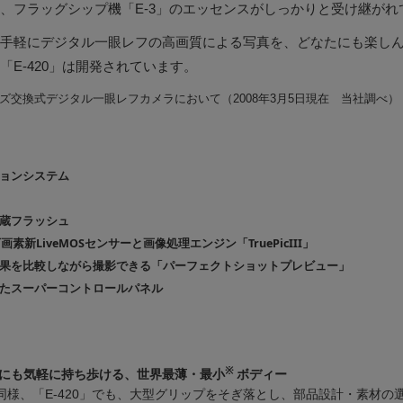
、フラッグシップ機「E-3」のエッセンスがしっかりと受け継がれ
手軽にデジタル一眼レフの高画質による写真を、どなたにも楽し
「E-420」は開発されています。
ズ交換式デジタル一眼レフカメラにおいて（2008年3月5日現在 当社調べ）
ョンシステム
蔵フラッシュ
画素新LiveMOSセンサーと画像処理エンジン「TruePicIII」
果を比較しながら撮影できる「パーフェクトショットプレビュー」
たスーパーコントロールパネル
※
にも気軽に持ち歩ける、世界最薄・最小
ボディー
0」同様、「E-420」でも、大型グリップをそぎ落とし、部品設計・素材