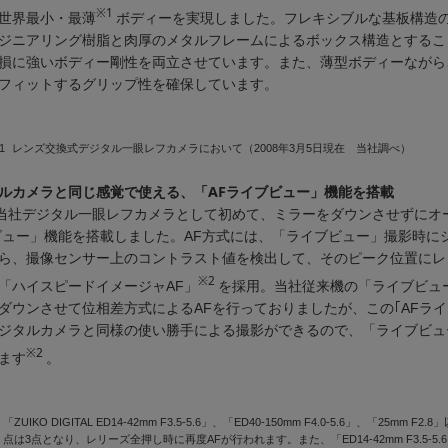
※1
世界最小・最薄
ボディーを実現しました。フレキシブルな基板構造
ジニアリング樹脂と肉厚のメタルフレームによるボックス構造とするこ
損に強いボディー剛性を両立させています。また、薄型ボディーながら
フィットするグリップ性を確保しています。
1
レンズ交換式デジタル一眼レフカメラにおいて（2008年3月5日現在 当社調べ）
ルカメラと同じ感覚で使える、「AFライブビュー」機能を搭載
は、当社デジタル一眼レフカメラとして初めて、ミラーをダウンさせずに
ビュー」機能を搭載しました。AF方式には、「ライブビュー」撮影時に
ら、撮像センサー上のコントラスト値を検出して、そのピーク位置にレ
※2
「ハイスピードイメージャAF」
を採用。当社従来機の「ライブビュ
ダウンさせて位相差方式によるAFを行っておりましたが、この｢AFライ
ジタルカメラと同様の使い勝手による撮影ができるので、「ライブビュ
※2
ます
。
「ZUIKO DIGITAL ED14-42mm F3.5-5.6」、「ED40-150mm F4.0-5.6」、「25mm
点は3点となり、レリーズ全押し時に再度AFが行われます。また、「ED14-42mm F3.5-5.6」、「E