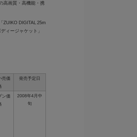
その高画質・高機能・携
O DIGITAL 25m
ボディージャケット」
小売価
発売予定日
格
2008年4月中
プン価
旬
格