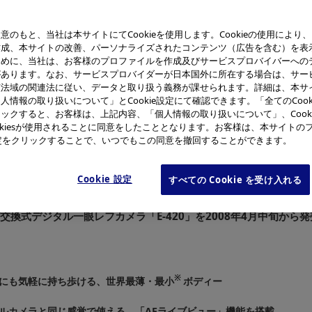
意のもと、当社は本サイトにてCookieを使用します。Cookieの使用により
作成、本サイトの改善、パーソナライズされたコンテンツ（広告を含む）を表
ために、当社は、お客様のプロファイルを作成及びサービスプロバイバーへの
があります。なお、サービスプロバイダーが日本国外に所在する場合は、サー
該法域の関連法に従い、データと取り扱う義務が課せられます。詳細は、本サ
人情報の取り扱いについて」とCookie設定にて確認できます。「全てのCook
ックすると、お客様は、上記内容、「個人情報の取り扱いについて」、Cook
[E-420」
「E-420」（
okiesが使用されることに同意をしたこととなります。お客様は、本サイトの
L ED14-42mm F3.5-5.6」装着時
e設定をクリックすることで、いつでもこの同意を撤回することができます。
Cookie 設定
すべての Cookie を受け入れる
グ株式会社(社長：大久保 雅治)は、「オリンパスE-システム」
交換式デジタル一眼レフカメラ「E-420」を2008年4月中旬から
※
にも気軽に持ち歩ける、世界最薄・最小
ボディー
ルカメラと同じ感覚で使える、「AFライブビュー」機能を搭載