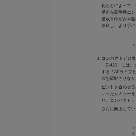
化などによって、
構造を高剛性エン
達成とゆがみや破
改良し、より手に
※
コンパクトデジタ
「E-420」に
する「AFライブ
ズを駆動させなが
ピントを合わせる
いったんミラーを
り、コンパクトデ
さらに向上してい
※
2