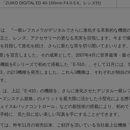
「ZUIKO DIGITAL ED 40-150mm F4.0-5.6」レンズ付)
パスは、『一眼レフカメラがデジタルでさらに進化する革新的な機能
立と、レンズ、アクセサリーの更なる充実を目指します。今まで
を目指して進化を続け、さらに新たな章を切り開いてまいります。
2章｣を宣言しました。その成果として、2007年4月に世界最薄・最
機能をEシリーズで初めて搭載した「E-510」、そして11月には、
-3」の計3機種を発売しました。これら3機種は、それぞれが独自
す。
0」は、上記「E-410」の機能を、さらに進化させたデジタル一眼レフ
ーズシステム規格」のメリットを最大限に活かした小型化による携
ェイス&バックコントロール」などの新技術の搭載により、初めて
手軽に、見た目に近い美しい写真を手にすることができます。
ては、昨年11月の発売以来、ご好評を頂いている当社最上位機種「