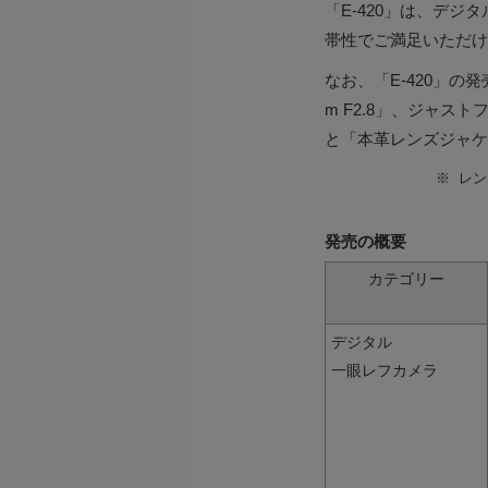
「E-420」は、デ
帯性でご満足いただけ
なお、「E-420」の発
m F2.8」、ジャ
と「本革レンズジャケッ
※
レン
発売の概要
カテゴリー
デジタル
一眼レフカメラ