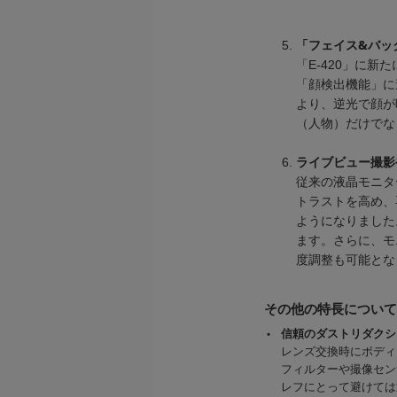
「フェイス&バッ
「E-420」に
「顔検出機能」に
より、逆光で顔が
（人物）だけでな
ライブビュー撮影
従来の液晶モニタ
トラストを高め、
ようになりました
ます。さらに、モ
度調整も可能とな
その他の特長について
信頼のダストリダクシ
レンズ交換時にボディ
フィルターや撮像セン
レフにとって避けては