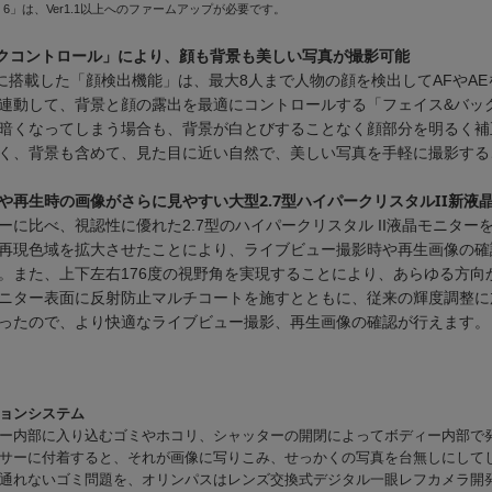
6」は、Ver1.1以上へのファームアップが必要です。
クコントロール」により、顔も背景も美しい写真が撮影可能
新たに搭載した「顔検出機能」は、最大8人まで人物の顔を検出してAFやA
連動して、背景と顔の露出を最適にコントロールする「フェイス&バッ
暗くなってしまう場合も、背景が白とびすることなく顔部分を明るく補
く、背景も含めて、見た目に近い自然で、美しい写真を手軽に撮影する
や再生時の画像がさらに見やすい大型2.7型ハイパークリスタルII新液
ーに比べ、視認性に優れた2.7型のハイパークリスタル II液晶モニター
再現色域を拡大させたことにより、ライブビュー撮影時や再生画像の確
。また、上下左右176度の視野角を実現することにより、あらゆる方向
ニター表面に反射防止マルチコートを施すとともに、従来の輝度調整に
ったので、より快適なライブビュー撮影、再生画像の確認が行えます。
ョンシステム
ー内部に入り込むゴミやホコリ、シャッターの開閉によってボディー内部で
サーに付着すると、それが画像に写りこみ、せっかくの写真を台無しにして
通れないゴミ問題を、オリンパスはレンズ交換式デジタル一眼レフカメラ開