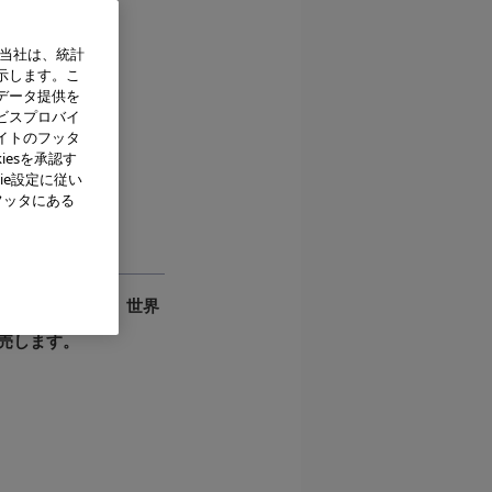
、当社は、統計
示します。こ
データ提供を
ビスプロバイ
イトのフッタ
iesを承認す
ie設定に従い
背面)
フッタにある
の新モデルとして、世界
発売します。