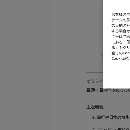
お客様の同
データの
の目的の
する場合
ダーは当
にある「個
る」をクリ
全てのCo
「ZUIKO DIGITA
Cooki
オリンパスイメージン
※
最薄・最小
のレンズ
主な特長
旅行や日常の散歩
コンパクトデジタ