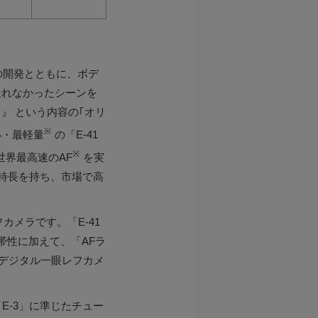
の開発とともに、ボデ
撮れなかったシーンを
』 という内容の｢オリ
※
小・最軽量
の「E-41
※
世界最高速のAF
を実
の特長を持ち、市場で高
カメラです。「E-41
帯性に加えて、「AFラ
デジタル一眼レフカメ
E-3」に準じたチュー