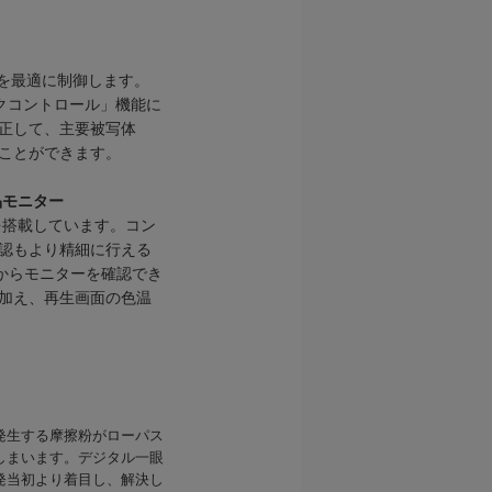
Eを最適に制御します。
クコントロール」機能に
正して、主要被写体
ことができます。
晶モニター
を搭載しています。コン
認もより精細に行える
からモニターを確認でき
加え、再生画面の色温
発生する摩擦粉がローパス
しまいます。デジタル一眼
発当初より着目し、解決し