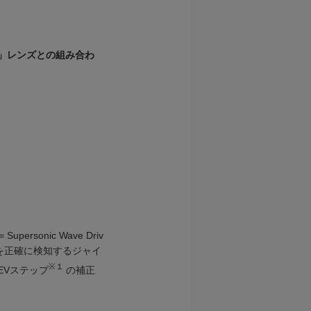
AL」レンズとの組み合わ
sonic Wave Driv
を正確に検知するジャイ
※１
EVステップ
の補正