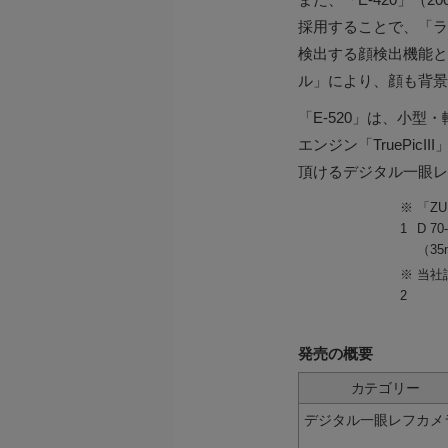
採用することで、「ラ
検出する顔検出機能と
ル」により、顔も背景
「E-520」は、小型
エンジン「TruePi
頂けるデジタル一眼レ
※
「ZUI
1
D 7
（3
※
当社
2
発売の概要
カテゴリー
デジタル一眼レフカメ