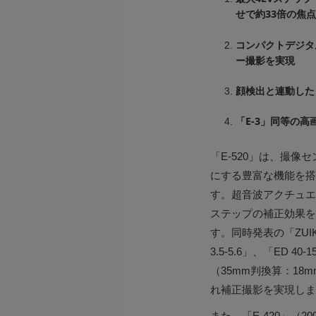
せで約33倍の焦
コンパクトデジタ
ー撮影を実現
顔検出と連動した
「E-3」同等の高画
「E-520」は、撮
にする豊富な機能を搭
す。超音波アクチュエータ
ステップの補正効果を
す。同時発表の「ZUIKO 
3.5-5.6」、「ED 4
（35mm判換算：18
れ補正撮影を実現しま
また、「E-420」（