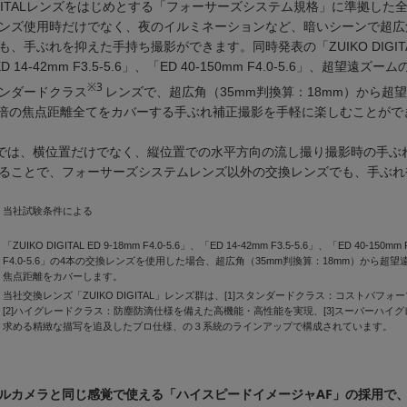
DIGITALレンズをはじめとする「フォーサーズシステム規格」に準拠し
ンズ使用時だけでなく、夜のイルミネーションなど、暗いシーンで超広
手ぶれを抑えた手持ち撮影ができます。同時発表の「ZUIKO DIGITAL ED 
4-42mm F3.5-5.6」、「ED 40-150mm F4.0-5.6」、超望遠ズームの「
※3
タンダードクラス
レンズで、超広角（35mm判換算：18mm）から超望
3倍の焦点距離全てをカバーする手ぶれ補正撮影を手軽に楽しむことがで
20｣では、横位置だけでなく、縦位置での水平方向の流し撮り撮影時の手
ることで、フォーサーズシステムレンズ以外の交換レンズでも、手ぶれ
当社試験条件による
「ZUIKO DIGITAL ED 9-18mm F4.0-5.6」、「ED 14-42mm F3.5-5.6」、「ED 40-150mm
F4.0-5.6」の4本の交換レンズを使用した場合、超広角（35mm判換算：18mm）から超望遠
焦点距離をカバーします。
当社交換レンズ「ZUIKO DIGITAL」レンズ群は、[1]スタンダードクラス：コストパフ
[2]ハイグレードクラス：防塵防滴仕様を備えた高機能・高性能を実現、[3]スーパーハイ
求める精緻な描写を追及したプロ仕様、の３系統のラインアップで構成されています。
ルカメラと同じ感覚で使える「ハイスピードイメージャAF」の採用で