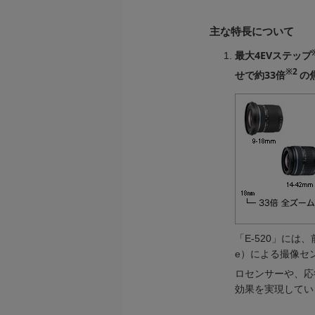
主な特長について
最大4EVステップ
※2
せで約33倍
の
「E-520」には、
e）による撮像セ
ロセンサーや、応
効果を実現してい