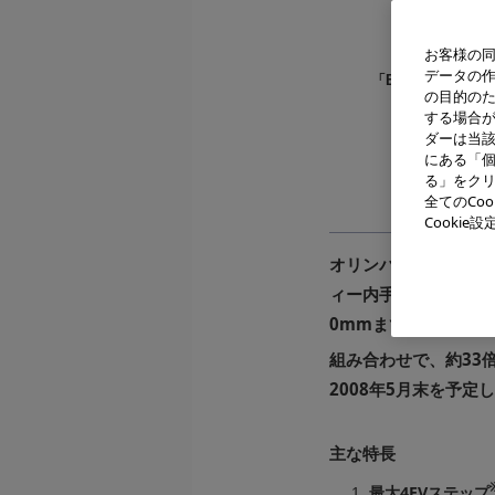
お客様の同
データの
「E-520」＋「ZUIKO
の目的の
交
する場合
「ZUIKO DIG
「ED 
ダーは当
「ED 
にある「個
「ED 
る」をクリ
全てのCo
Cooki
オリンパスイメージン
ィー内手ぶれ補正機構
0mmまでの超広角から
組み合わせで、約33
2008年5月末を予定
主な特長
最大4EVステップ