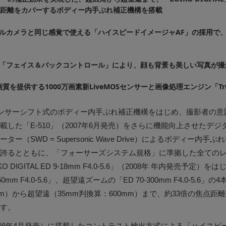
点距離をカバーするボディー内手ぶれ補正機構を搭載
ルカメラと同じ感覚で使える「ハイスピードイメージャAF」の採用で
「フェイス＆バックコントロール」により、顔も背景も美しい写真が撮
質を提供する1000万画素新LiveMOSセンサーと画像処理エンジン「TrueP
像センサーシフト式のボディー内手ぶれ補正機構をはじめ、撮影者の
載した「E-510」（2007年6月発売）をさらに機能向上させたデ
ー（SWD = Supersonic Wave Drive）によるボディー内手
誇るとともに、「フォーサーズシステム規格」に準拠した全ての
DIGITAL ED 9-18mm F4.0-5.6」（2008年 年内発売予定）をはじ
0-150mm F4.0-5.6」、超望遠ズームの「ED 70-300mm F4.0-5.
mm）から超望遠（35mm判換算：600mm）まで、約33倍の焦点
す。
2008年4月発売）に搭載したコントラスト検出方式による「ハイスピ