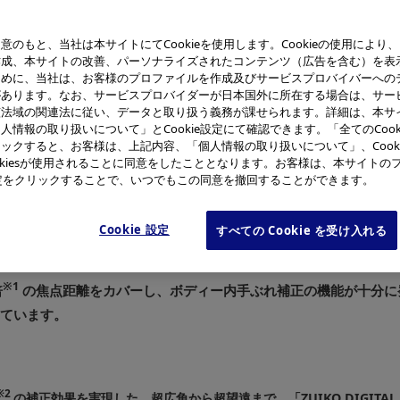
意のもと、当社は本サイトにてCookieを使用します。Cookieの使用により
作成、本サイトの改善、パーソナライズされたコンテンツ（広告を含む）を表
 DIGITAL ED14-42mm F3.5-5.6」
「E-520」
ために、当社は、お客様のプロファイルを作成及びサービスプロバイバーへの
換レンズ群 左から
があります。なお、サービスプロバイダーが日本国外に所在する場合は、サー
ITAL ED 9-18mm F4.0-5.6」
70-300mm F4.0-5.6」、
該法域の関連法に従い、データと取り扱う義務が課せられます。詳細は、本サ
14-42mm F3.5-5.6」、
人情報の取り扱いについて」とCookie設定にて確認できます。「全てのCook
40-150mm F4.0-5.6」
ックすると、お客様は、上記内容、「個人情報の取り扱いについて」、Cook
okiesが使用されることに同意をしたこととなります。お客様は、本サイトの
e設定をクリックすることで、いつでもこの同意を撤回することができます。
グ株式会社(社長：大久保 雅治)は、「オリンパスE-システム」
Cookie 設定
すべての Cookie を受け入れる
を搭載したレンズ交換式デジタル一眼レフカメラ「E-520」を発売
超望遠まで、4本の「ZUIKO DIGITAL」レンズ（スタンダー
※1
倍
の焦点距離をカバーし、ボディー内手ぶれ補正の機能が十分に
しています。
※2
の補正効果を実現した、超広角から超望遠まで、「ZUIKO DIGIT