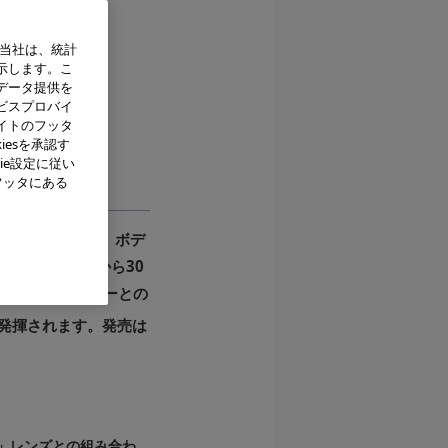
、当社は、統計
示します。こ
（背面）
データ提供を
ビスプロバイ
イトのフッタ
iesを承認す
ie設定に従い
フッタにある
の新モデルとして、ボデ
します。9mmから30
ドクラス）とボディーとの
発揮されます。発売は
AL」レンズとの組み合わ