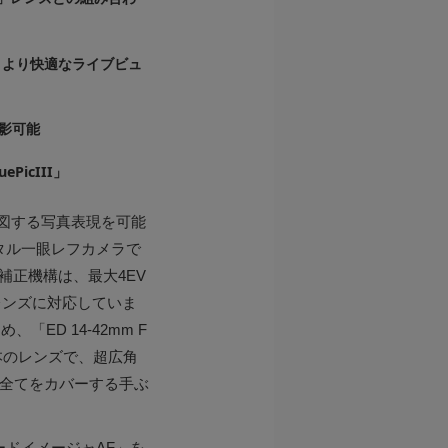
、より快適なライブビュ
影可能
icIII」
意図する写真表現を可能
ジタル一眼レフカメラで
ぶれ補正機構は、最大4EV
レンズに対応していま
め、「ED 14-42mm F
6」の4本のレンズで、超広角
距離全てをカバーする手ぶ
ードイメージャAF」を