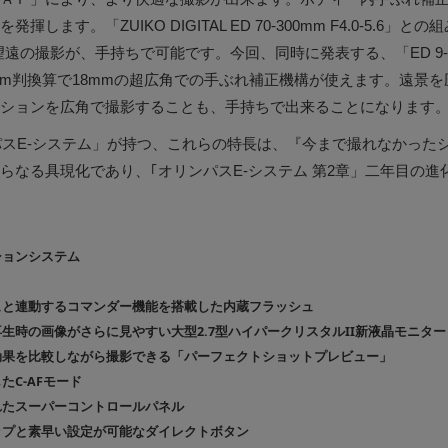
します。「ZUIKO DIGITAL ED 70-300mm F4.0-5.6」と
遠の撮影が、手持ちで可能です。今回、同時に発表する、「ED 9-18mm
mm判換算で18mmの超広角での手ぶれ補正機構が使えます。遠景
ションを広角で撮影することも、手持ちで出来ることになります
リンパスE-システム」が持つ、これらの特長は、『今まで撮れなかった
らなる具現化であり、｢オリンパスE-システム 第2章」二年目の進
ションシステム
と連動するコマンダー機能を搭載した内蔵フラッシュ
生時の画像がさらに見やすい大型2.7型ハイパークリスタルII新液晶モニター
果を比較しながら撮影できる「パーフェクトショットプレビュー」
C-AFモード
れたスーパーコントロールパネル
ップと素早い設定が可能なダイレクトボタン