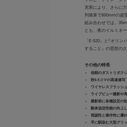
充実により、さらに力を発揮
判換算で600mmの超望
組み合わせでは、35
とも、夜のイルミネー
「E-520」と｢オ
すること』の思想のさ
その他の特長
信頼のダストリダク
秒3.5コマの高速連写
ワイヤレスフラッシュ
ライブビュー撮影や再
撮影前に各種設定の効
動体追従性能の向上した
視認性と操作性に優
手に馴染む大型グリ