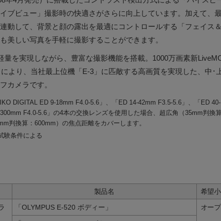
イブビュー」撮影時の快適さがさらに向上しています。加えて、最
連動して、背景と顔の露出を最適にコントロールする「フェイス
も美しい写真を手軽に撮影することができます。
・軽量を実現しながら、豊富な撮影機能を搭載。1000万画素新Live
cIII」により、当社最上位機「E-3」に匹敵する高画質を実現した、中
フカメラです。
KO DIGITAL ED 9-18mm F4.0-5.6」、「ED 14-42mm F3.5-5.6」、「ED 40
0-300mm F4.0-5.6」の4本の交換レンズを使用した場合、超広角（35mm判
5mm判換算：600mm）の焦点距離をカバーします。
試験条件による
製品名
希望
ラ
「OLYMPUS E-520 ボディー」
オー