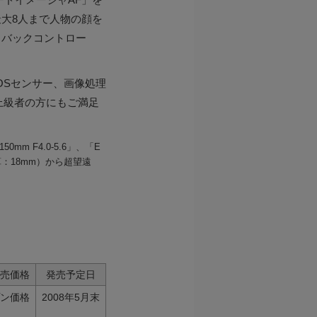
大8人まで人物の顔を
＆バックコントロー
MOSセンサー、画像処理
･上級者の方にもご満足
-150mm F4.0-5.6」、「E
換算：18mm）から超望遠
小売価格
発売予定日
プン価格
2008年5月末