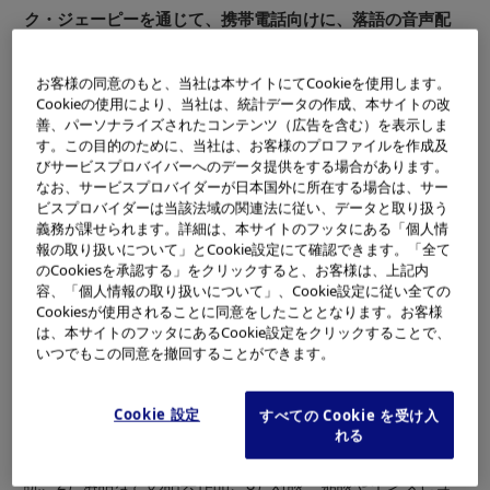
ク・ジェーピーを通じて、携帯電話向けに、落語の音声配
信サービスを始めます。
ウェブサイト｢ラジオデイズ｣で販売中の落語から、当初は
お客様の同意のもと、当社は本サイトにてCookieを使用します。
Cookieの使用により、当社は、統計データの作成、本サイトの改
厳選された10作品の配信からスタートし、今後もコンテン
善、パーソナライズされたコンテンツ（広告を含む）を表示しま
ツのラインアップの拡充を図ってまいります。
す。この目的のために、当社は、お客様のプロファイルを作成及
びサービスプロバイバーへのデータ提供をする場合があります。
最近、携帯電話で音楽や音声コンテンツをダウンロードし
なお、サービスプロバイダーが日本国外に所在する場合は、サー
ビスプロバイダーは当該法域の関連法に従い、データと取り扱う
聴くというライフスタイルが定着しています。TVドラマや
義務が課せられます。詳細は、本サイトのフッタにある「個人情
映画などの影響で、落語に対する認知度や興味も高まって
報の取り扱いについて」とCookie設定にて確認できます。「全て
おり、ラジオデイズのファン層を20～30代の携帯電話のコ
のCookiesを承認する」をクリックすると、お客様は、上記内
容、「個人情報の取り扱いについて」、Cookie設定に従い全ての
ア世代にも広めてまいります。
Cookiesが使用されることに同意をしたこととなります。お客様
は、本サイトのフッタにあるCookie設定をクリックすることで、
いつでもこの同意を撤回することができます。
ウェブサイト｢ラジオデイズ｣について
｢ラジオデイズ｣(URL:http://www.radiodays.jp/)は「声と語
Cookie 設定
すべての Cookie を受け入
り」のコンテンツに特化したオンラインショップです。ダ
れる
ウンロード販売で提供するコンテンツは、1）文芸作品の朗
読、2）落語などの話芸作品、3）対談・鼎談やインタビュ