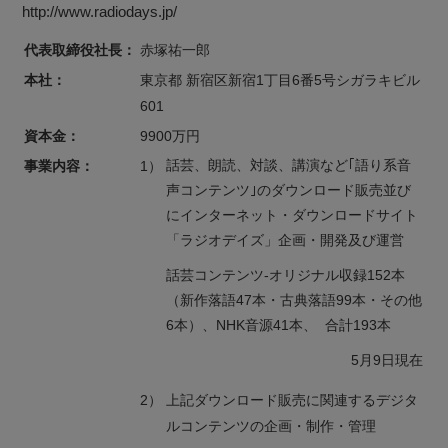
http://www.radiodays.jp/
代表取締役社長：
赤塚祐一郎
本社：
東京都 新宿区新宿1丁目6番5号シガラキビル
601
資本金：
9900万円
事業内容：
話芸、朗読、対談、講演など｢語り系音
1）
声コンテンツ｣のダウンロード販売並び
にインターネット・ダウンロードサイト
「ラジオデイズ」企画・開発及び運営
話芸コンテンツ-オリジナル収録152本
（新作落語47本・古典落語99本・その他
6本）、NHK音源41本、 合計193本
5月9日現在
2）
上記ダウンロード販売に関連するデジタ
ルコンテンツの企画・制作・管理