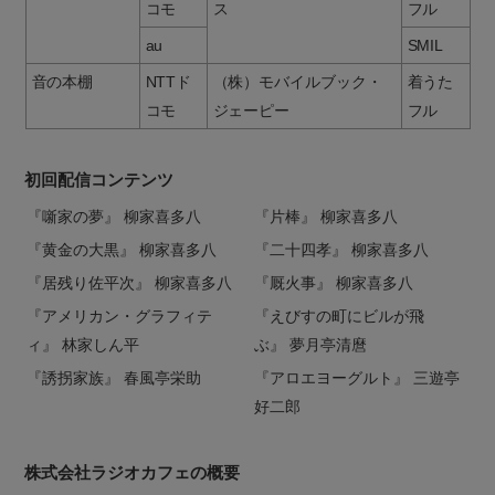
コモ
ス
フル
au
SMIL
音の本棚
NTTド
（株）モバイルブック・
着うた
コモ
ジェーピー
フル
初回配信コンテンツ
『噺家の夢』 柳家喜多八
『片棒』 柳家喜多八
『黄金の大黒』 柳家喜多八
『二十四孝』 柳家喜多八
『居残り佐平次』 柳家喜多八
『厩火事』 柳家喜多八
『アメリカン・グラフィテ
『えびすの町にビルが飛
ィ』 林家しん平
ぶ』 夢月亭清麿
『誘拐家族』 春風亭栄助
『アロエヨーグルト』 三遊亭
好二郎
株式会社ラジオカフェの概要