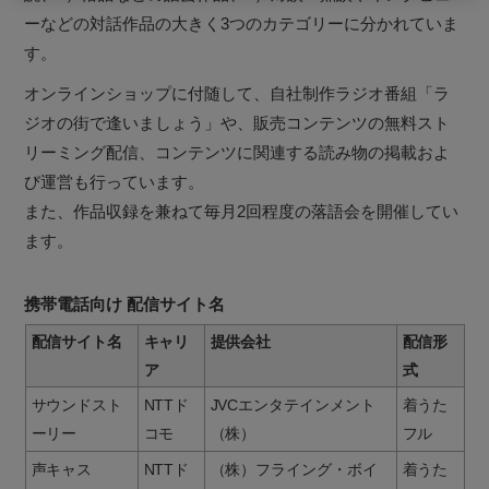
ーなどの対話作品の大きく3つのカテゴリーに分かれていま
す。
オンラインショップに付随して、自社制作ラジオ番組「ラ
ジオの街で逢いましょう」や、販売コンテンツの無料スト
リーミング配信、コンテンツに関連する読み物の掲載およ
び運営も行っています。
また、作品収録を兼ねて毎月2回程度の落語会を開催してい
ます。
携帯電話向け 配信サイト名
配信サイト名
キャリ
提供会社
配信形
ア
式
サウンドスト
NTTド
JVCエンタテインメント
着うた
ーリー
コモ
（株）
フル
声キャス
NTTド
（株）フライング・ボイ
着うた