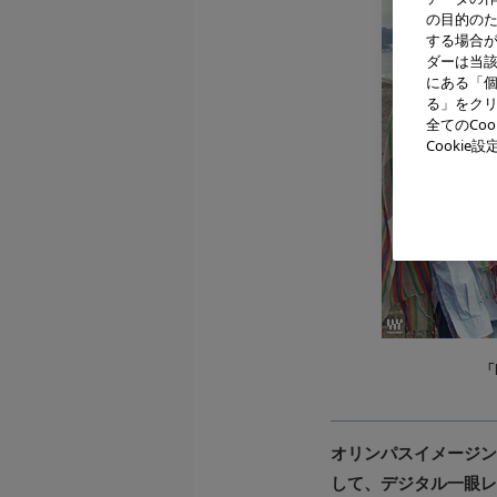
の目的の
する場合
ダーは当
にある「個
る」をクリ
全てのCo
Cooki
「
オリンパスイメージン
して、デジタル一眼レフ