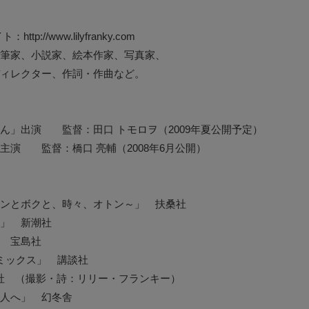
p://www.lilyfranky.com
筆家、小説家、絵本作家、写真家、
ィレクター、作詞・作曲など。
ん」出演 監督：田口 トモロヲ（2009年夏公開予定）
主演 監督：橋口 亮輔（2008年6月公開）
ンとボクと、時々、オトン～」 扶桑社
」 新潮社
 宝島社
Y コミックス」 講談社
光文社 （撮影・詩：リリー・フランキー）
人へ」 幻冬舎