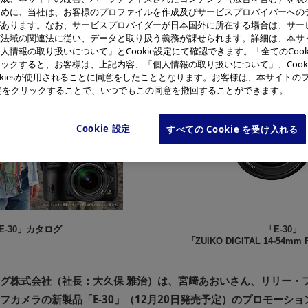
ために、当社は、お客様のプロファイルを作成及びサービスプロバイバーへの
があります。なお、サービスプロバイダーが日本国外に所在する場合は、サー
該法域の関連法に従い、データと取り扱う義務が課せられます。詳細は、本サ
人情報の取り扱いについて」とCookie設定にて確認できます。「全てのCook
ックすると、お客様は、上記内容、「個人情報の取り扱いについて」、Cook
okiesが使用されることに同意をしたこととなります。お客様は、本サイトの
e設定をクリックすることで、いつでもこの同意を撤回することができます。
Cookie 設定
すべての Cookie を受け入れる
E-30」カタログ
「E-30」
「ZUIKO DIGITAL 14-54mm 
グ株式会社（社長：大久保 雅治）は、宮﨑あおいさん、リリー・
カメラの新製品「E-30」（12月20日発売予定）のプロモーション