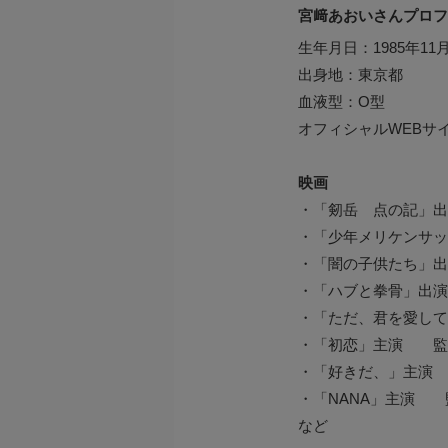
宮﨑あおいさんプロフ
生年月日：1985年11月
出身地：東京都
血液型：O型
オフィシャルWEBサイト：htt
映画
・「剱岳 点の記」出
・「少年メリケンサッ
・「闇の子供たち」出
・「ハブと拳骨」出演
・「ただ、君を愛して
・「初恋」主演 監督
・「好きだ、」主演 
・「NANA」主演 監
など