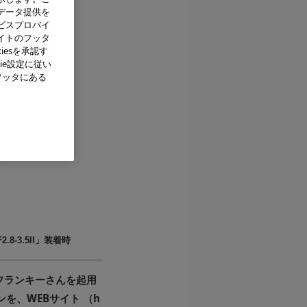
データ提供を
ビスプロバイ
イトのフッタ
iesを承認す
ie設定に従い
フッタにある
F2.8-3.5II」装着時
フランキーさんを起用
を、WEBサイト （h