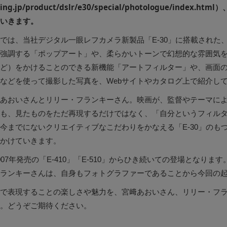
ng.jp/
product/
dslr/
e30/
special/
photologue/
index.htm
ていきます。
では、当社デジタル一眼レフカメラ新製品「E-30」に搭載された
強調する「ポップアート」や、柔らかいトーンで幻想的な雰囲気
ど）をかけることのできる新機能「アートフィルター」や、画面
などを使って撮影した写真を、Webサイトやカタログ上で紹介し
あおいさんとリリー・フランキーさん。映画が、監督やテーマに
も、見たものをただ再現するだけではなく、「自分というフィル
今までにないクリエイティブなこだわりをかなえる「E-30」のも
かけていきます。
07年発売の「E-410」「E-510」からひき続いての登場となります
ランキーさんは、自身もフォトグラファーであることから今回の
で表現することの楽しさや魅力を、宮﨑あおいさん、リリー・フ
。どうぞご期待ください。