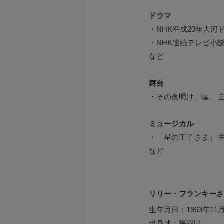
ドラマ
・NHK平成20年大
・NHK連続テレビ小説
など
舞台
・その夜明け、嘘。 主
ミュージカル
・「星の王子さま」 主
など
リリー・フランキーさ
生年月日：1963年11
出身地：福岡県