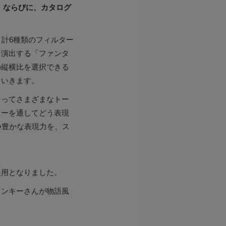
l）、ならびに、カタログ
、計6種類のフィルター
を演出する「ファンタ
の縦横比を選択できる
ていきます。
よってさまざまなトー
ターを通してどう表現
つ豊かな表現力を、ス
。
起用となりました。
ランキーさんが物語風