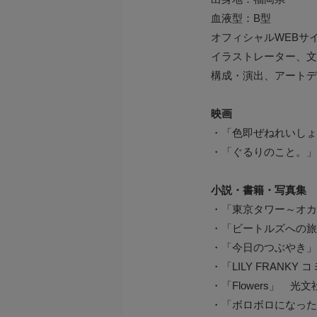
血液型：B型
オフィシャルWEBサイト：htt
イラストレーター、文
構成・演出、アートデ
映画
・「色即ぜねれいしょ
・「ぐるりのこと。」
小説・書籍・写真集
・「東京タワー～オカ
・「ビートルズへの旅
・「今日のつぶやき」
・「LILY FRANK
・「Flowers」 
・「ボロボロになった