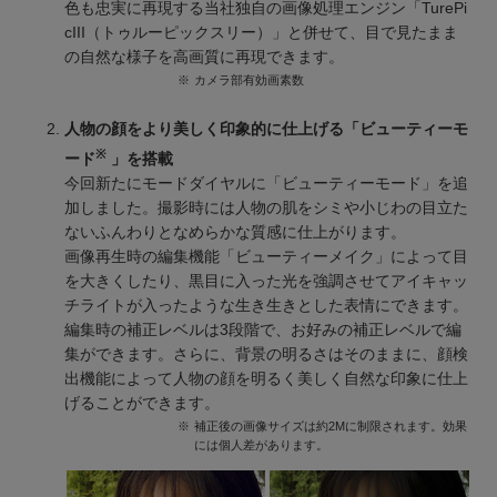
色も忠実に再現する当社独自の画像処理エンジン「TurePi
cIII（トゥルーピックスリー）」と併せて、目で見たまま
の自然な様子を高画質に再現できます。
※
カメラ部有効画素数
人物の顔をより美しく印象的に仕上げる「ビューティーモ
※
ード
」を搭載
今回新たにモードダイヤルに「ビューティーモード」を追
加しました。撮影時には人物の肌をシミや小じわの目立た
ないふんわりとなめらかな質感に仕上がります。
画像再生時の編集機能「ビューティーメイク」によって目
を大きくしたり、黒目に入った光を強調させてアイキャッ
チライトが入ったような生き生きとした表情にできます。
編集時の補正レベルは3段階で、お好みの補正レベルで編
集ができます。さらに、背景の明るさはそのままに、顔検
出機能によって人物の顔を明るく美しく自然な印象に仕上
げることができます。
※
補正後の画像サイズは約2Mに制限されます。効果
には個人差があります。