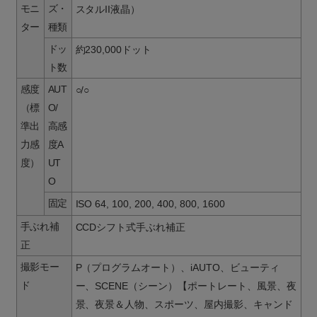
モニ
ズ・
スタルII液晶）
ター
種類
ドッ
約230,000ドット
ト数
感度
AUT
○/○
（標
O/
準出
高感
力感
度A
度）
UT
O
固定
ISO 64, 100, 200, 400, 800, 1600
手ぶれ補
CCDシフト式手ぶれ補正
正
撮影モー
P（プログラムオート）、iAUTO、ビューティ
ド
ー、SCENE（シーン）【ポートレート、風景、夜
景、夜景＆人物、スポーツ、屋内撮影、キャンド