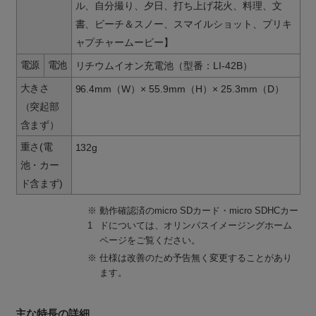
ル、自分撮り、夕日、打ち上げ花火、料理、文
書、ビーチ＆スノー、スマイルショット、プリキ
ャプチャームービー】
電源
電池
リチウムイオン充電池（型番：LI-42B）
大きさ
96.4mm（W）× 55.9mm（H）× 25.3mm（D）
（突起部
含まず）
重さ(電
132g
池・カー
ド含まず)
※
動作確認済のmicro SDカード・micro SDHCカー
1
ドについては、オリンパスイメージングホーム
ページをご覧ください。
※
仕様は改善のため予告無く変更することがあり
ます。
主な特長の詳細