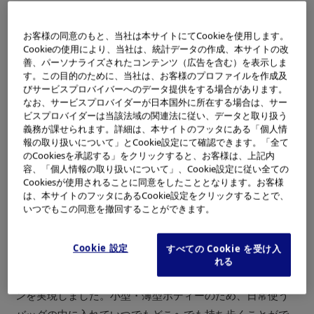
主な特長
お客様の同意のもと、当社は本サイトにてCookieを使用します。
Cookieの使用により、当社は、統計データの作成、本サイトの改
小型・薄型ボディーに、被写体をアップで印象的に写す光
善、パーソナライズされたコンテンツ（広告を含む）を表示しま
※1
学7倍ズームレンズと1200万画素CCD
を搭載
す。この目的のために、当社は、お客様のプロファイルを作成及
びサービスプロバイバーへのデータ提供をする場合があります。
なお、サービスプロバイダーが日本国外に所在する場合は、サー
人物の顔をより美しく印象的に仕上げる「ビューティーモ
ビスプロバイダーは当該法域の関連法に従い、データと取り扱う
ード」を搭載
義務が課せられます。詳細は、本サイトのフッタにある「個人情
報の取り扱いについて」とCookie設定にて確認できます。「全て
3.0型の大画面ハイパークリスタルII液晶モニターや、操
のCookiesを承認する」をクリックすると、お客様は、上記内
作を快適にする3Dアニメーション表示
容、「個人情報の取り扱いについて」、Cookie設定に従い全ての
Cookiesが使用されることに同意をしたこととなります。お客様
は、本サイトのフッタにあるCookie設定をクリックすることで、
「μシリーズ」は、薄型でスタイリッシュなデザインと、被
いつでもこの同意を撤回することができます。
写体を印象的に写すズーム性能を追求したシリーズです。
「μ-7000」は、光学7倍ズームレンズや3.0型の大画面ハイ
Cookie 設定
すべての Cookie を受け入
パークリスタルII液晶モニターなどを搭載しながら、当社独
れる
自のカメラ開発技術により薄型でスタイリッシュなデザイ
ンを実現しました。小型・薄型ボディーのため、日常使う