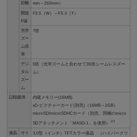
距離
mm～260mm）
開放
F3.5（W）～F5.3（T）
F値
光学
7倍
ズー
ム倍
率
デジ
5倍（光学ズームと合わせて35倍シームレスズー
タル
ム）
ズー
ム
記録媒体
内蔵メモリー(16MB)
xD-ピクチャーカード(別売)（16MB～2GB）
microSD/microSDHCカード（別売、同梱のmicro
※1
SDアタッチメント「MASD-1」を使用）
液晶
サイ
3.0型（インチ）TFTカラー液晶 （ハイパークリ