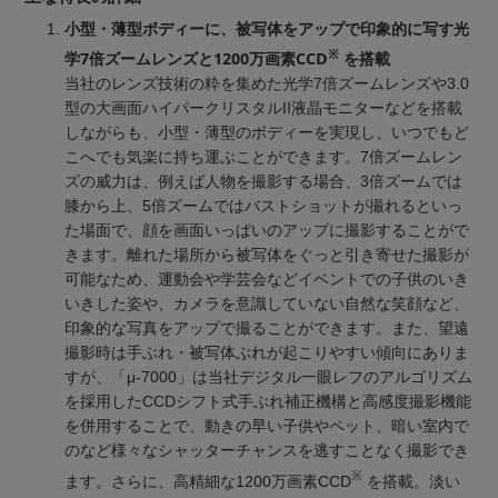
小型・薄型ボディーに、被写体をアップで印象的に写す光
※
学7倍ズームレンズと1200万画素CCD
を搭載
当社のレンズ技術の粋を集めた光学7倍ズームレンズや3.0
型の大画面ハイパークリスタルII液晶モニターなどを搭載
しながらも、小型・薄型のボディーを実現し、いつでもど
こへでも気楽に持ち運ぶことができます。7倍ズームレン
ズの威力は、例えば人物を撮影する場合、3倍ズームでは
膝から上、5倍ズームではバストショットが撮れるといっ
た場面で、顔を画面いっぱいのアップに撮影することがで
きます。離れた場所から被写体をぐっと引き寄せた撮影が
可能なため、運動会や学芸会などイベントでの子供のいき
いきした姿や、カメラを意識していない自然な笑顔など、
印象的な写真をアップで撮ることができます。また、望遠
撮影時は手ぶれ・被写体ぶれが起こりやすい傾向にありま
すが、「μ-7000」は当社デジタル一眼レフのアルゴリズム
を採用したCCDシフト式手ぶれ補正機構と高感度撮影機能
を併用することで、動きの早い子供やペット、暗い室内で
のなど様々なシャッターチャンスを逃すことなく撮影でき
※
ます。さらに、高精細な1200万画素CCD
を搭載。淡い