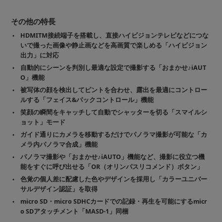
その他の特長
HDMITM接続端子を搭載し、直接ハイビジョンテレビなどにつな
いで撮った画像や静止画などを高画質で楽しめる「ハイビジョン
出力」に対応
自動的にシーンを判別し最適な設定で撮影する「おまかせ♪iAUT
O」機能
被写体の顔を検出してピントを合わせ、露出を最適にコントロー
ルする「フェイス&バックコントロール」機能
笑顔の瞬間をキャッチして自動でシャッターを切る「スマイルシ
ョット」モード
ガイド通りにカメラを移動するだけでパノラマ撮影が可能な「カ
メラ内パノラマ合成」機能
パノラマ撮影や「おまかせ♪iAUTO」機能など、撮影に役立つ機
能をすぐに呼び出せる「OR（オリンパスリコメンド）ボタン」
色覚の個人差に配慮した色やデザインを採用し「カラーユニバー
サルデザイン認証」を取得
micro SD・micro SDHCカードでの記録・再生を可能にするmicr
o SDアタッチメント「MASD-1」同梱