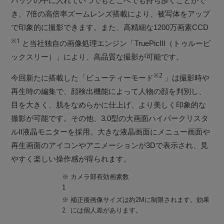
バッグの中に入れていつでもどこへでも持ち歩くことがで
き、7倍の高倍率ズームレンズ搭載により、被写体をアップ
で印象的に撮影できます。また、高精細な1200万画素CCD
※1
と当社独自の画像処理エンジン「TruePicIII（トゥルーピ
ックスリー）」により、高品質な撮影が可能です。
※2
今回新たに搭載した「ビューティーモード
」は撮影時や
再生時の編集で、顔検出機能によって人物の顔を判別し、
目を大きく、肌をなめらかに仕上げ、より美しく印象的な
撮影が可能です。その他、3.0型の大画面ハイパークリスタ
ルII液晶モニターを採用。大きな液晶画面にメニュー画面や
再生画面のアイコンやアニメーションが3Dで表示され、見
やすく楽しい操作感が得られます。
※
カメラ部有効画素数
1
※
補正後画像サイズは約2Mに制限されます。効果
2
には個人差があります。