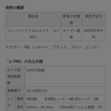
発売の概要
製品名
希望小売価
発売予定日
格
コンパクトデジタルカメラ ｢μ-7
オープン価
2009年2月中
000｣
格
旬
※カラー：4色（シルバー、ブラック、ブルー、ピンク）
「μ-7000」の主な仕様
カメラ部
1200万画素
有効画素
数
撮像素子
1/2.33型CCD
レン
構成
6群9枚 非球面レンズ：4枚 EDレンズ：1枚
ズ
焦点
6.6mm～46.2mm （35mm判フィルム換算：37