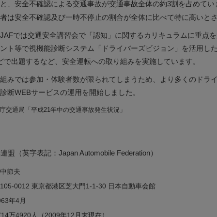
と、安全不確認による交通事故が交通事故全体の約3割を占めてい
者は安全不確認及び一時不停止の割合が全体に比べて特に高いと
JAFでは交通安全講習会で「認知」に関するカリキュラムに重点
ント等で視機能診断システム「ドライバーズビジョン」を活用したり
どで出題するなど、安全運転への取り組みを実施しています。
組みでは参加・体験者数が限られてしまうため、より多くのドラ
診断WEBサービスの運用を開始しました。
庁交通局「平成21年中の交通事故発生状況」
英字表記：Japan Automobile Federation）
中節夫
105-0012 東京都港区芝大門1-1-30 日本自動車会館
963年4月
714万4920人（2009年12月末現在）