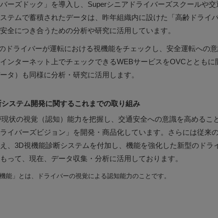
バーズドック」を導入し、Superシニアドライバーズスクールや
ステムで蓄積されたデータは、昨年組織内に設けた「高齢ドライ
安全につき合うための分析や研究に活用しています。
くのドライバーが運転における視機能をチェックし、安全運転への
インターネット上でチェックできるWEBサービスをOVCとともに
ータ）も同様に分析・研究に活用します。
断システム開発に関するこれまでの取り組み
が現状の視覚（認知）能力を把握し、交通安全への意識を高めるこ
ライバーズビジョン」を開発・商品化しています。さらには従来
え、3D視機能診断システムを付加し、機能を強化した新型のドラ
もって、現在、データ収集・分析に活用しております。
機能」とは、ドライバーの視覚による認知能力のことです。