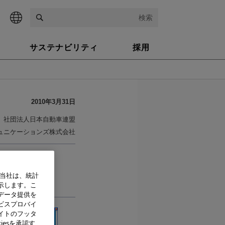
検索
サステナビリティ
採用
2010年3月31日
社団法人日本自動車連盟
ュニケーションズ株式会社
、当社は、統計
示します。こ
データ提供を
ビスプロバイ
イトのフッタ
iesを承認す