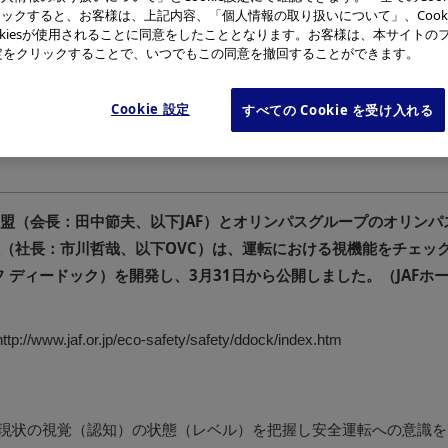
ックすると、お客様は、上記内容、「個人情報の取り扱いについて」、Cook
okiesが使用されることに同意をしたこととなります。お客様は、本サイトの
e設定をクリックすることで、いつでもこの同意を撤回することができます。
Cookie 設定
すべての Cookie を受け入れる
と判断
眼のうごきと記憶
眼と
盟（会長：田中節夫、以下JAF）とオリンパスグループのオリンパ
（社長：市川哲哉、以下OVC）は、運転における視機能をチェック
（ジャフ ディードック）を開発し、3月31日から公開しました。（JAFホ
tp:
//www.
jaf.
or.
jp/
eco-safety/
safety/
ddock/
index.htm
が現状の視覚（認知）の状態（レベル）を把握し安全運転への意識