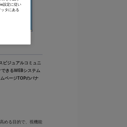
ie設定に従い
フッタにある
手のバランス
スビジュアルコミュニ
できるWEBシステム
ームページTOPのバナ
を高める目的で、視機能