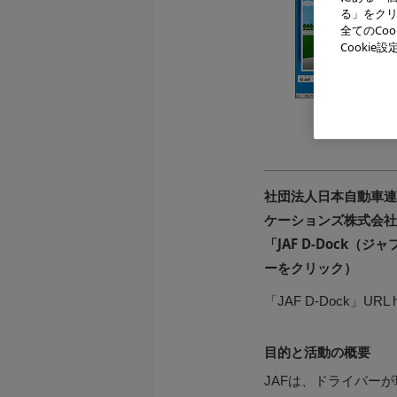
る」をクリ
全てのCo
Cooki
速度の予測
社団法人日本自動車連
ケーションズ株式会社
「JAF D-Dock
ーをクリック）
「JAF D-Dock」URL ht
目的と活動の概要
JAFは、ドライバー