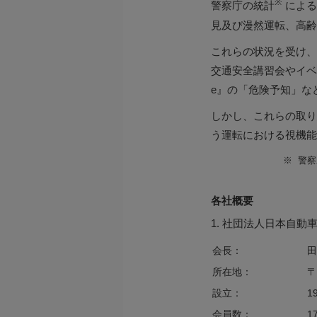
※
警察庁の統計
による
見及び漫然運転、高齢
これらの状況を受け、
交通安全講習会やイベ
e』の「危険予知」な
しかし、これらの取り
う運転における視機能
※
警察
各社概要
1. 社団法人日本自動車連盟（
会長：
田
所在地：
〒
設立：
1
会員数：
1