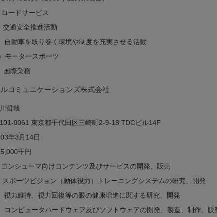
）ロードサービス
i）交通安全推進活動
ii）自動車を取り巻く環境や制度を充実させる活動
v）モータースポーツ
）国際業務
ュアルコミュニケーションズ株式会社
川哲哉
101-0061 東京都千代田区三崎町2-9-18 TDCビル14F
003年3月14日
35,000千円
）コンシューマ向けコンテンツ及びサービスの開発、販売
i）スポーツビジョン（動体視力）トレーニングシステムの研究、開発
ii）視力維持、視力回復等の眼の健康増進に関する研究、開発
v）コンピュータハードウェア及びソフトウェアの開発、製造、制作、販