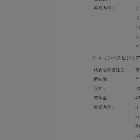
事業内容：
i
i
i
i
v
2. オリンパスビジ
代表取締役社長：
市
所在地：
〒
設立：
2
資本金：
4
事業内容：
i
i
i
i