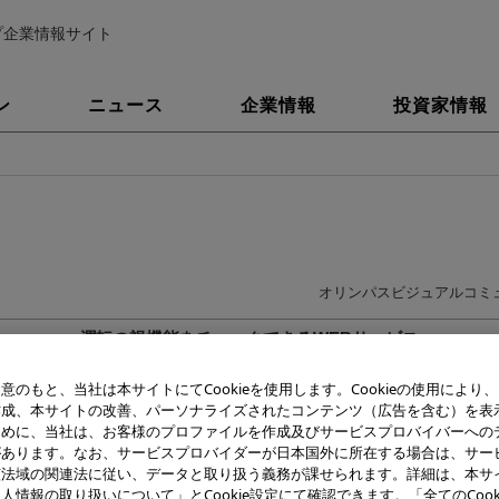
プ企業情報サイト
ン
ニュース
企業情報
投資家情報
オリンパスビジュアルコミ
運転の視機能をチェックできるWEBサービス
「JAF D-Dock」を運用スタート
意のもと、当社は本サイトにてCookieを使用します。Cookieの使用により
作成、本サイトの改善、パーソナライズされたコンテンツ（広告を含む）を表
診断データは高齢ドライバーの視覚等活性化の検討にも活用
ために、当社は、お客様のプロファイルを作成及びサービスプロバイバーへの
があります。なお、サービスプロバイダーが日本国外に所在する場合は、サー
該法域の関連法に従い、データと取り扱う義務が課せられます。詳細は、本サ
人情報の取り扱いについて」とCookie設定にて確認できます。「全てのCook