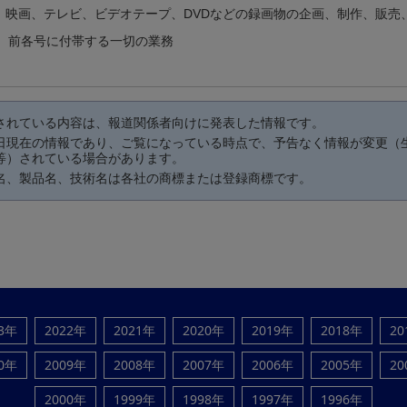
）映画、テレビ、ビデオテープ、DVDなどの録画物の企画、制作、販売
i）前各号に付帯する一切の業務
されている内容は、報道関係者向けに発表した情報です。
日現在の情報であり、ご覧になっている時点で、予告なく情報が変更（
等）されている場合があります。
名、製品名、技術名は各社の商標または登録商標です。
23年
2022年
2021年
2020年
2019年
2018年
20
10年
2009年
2008年
2007年
2006年
2005年
20
2000年
1999年
1998年
1997年
1996年