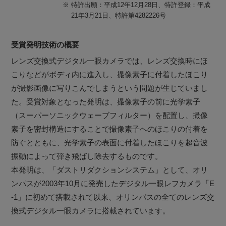
※
特許出願：平成12年12月28日、特許登録：平成
21年3月21日、特許第4282226号
受賞発明技術の概要
レンズ交換式デジタル一眼カメラでは、レンズ交換時にほ
こりなどがボディ内に進入し、撮像素子に付着したほこり
が撮影画像に写りこんでしまうという問題が生じていまし
た。受賞対象となった発明は、撮像素子の前に光学素子
（スーパーソニックウェーブフィルター）を配置し、撮像
素子を密封構造にすることで撮像素子へのほこりの付着を
防ぐとともに、光学素子の表面に付着したほこりを超音波
振動によって弾き飛ばし除去するものです。
本発明は、「ダストリダクションシステム」として、オリ
ンパスが2003年10月に発売したデジタル一眼レフカメラ「E
-1」に初めて搭載されて以来、オリンパスの全てのレンズ交
換式デジタル一眼カメラに搭載されています。