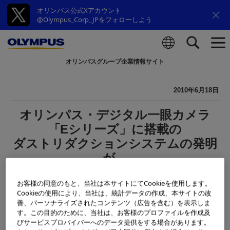
オリンパス公式Xアカウント
@Olympus_Corp_JPをフォローしよう
オリンパスグループ企業情報サイト
検索
2010年6月18日
オリンパス・デジタル一眼カメラ
「Eシリーズ」に搭載の
ダストリダクションシステムの発明
が、
「平成22年度 全国発明表彰」で特別
お客様の同意のもと、当社は本サイトにてCookieを使用します。
賞を受賞
Cookieの使用により、当社は、統計データの作成、本サイトの改
善、パーソナライズされたコンテンツ（広告を含む）を表示しま
す。この目的のために、当社は、お客様のプロファイルを作成及
びサービスプロバイバーへのデータ提供をする場合があります。