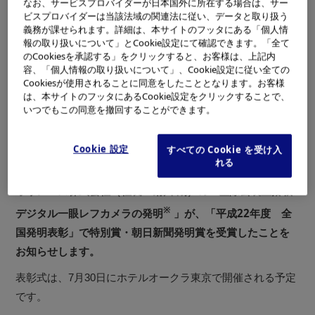
なお、サービスプロバイダーが日本国外に所在する場合は、サー
ビスプロバイダーは当該法域の関連法に従い、データと取り扱う
義務が課せられます。詳細は、本サイトのフッタにある「個人情
報の取り扱いについて」とCookie設定にて確認できます。「全て
のCookiesを承認する」をクリックすると、お客様は、上記内
容、「個人情報の取り扱いについて」、Cookie設定に従い全ての
Cookiesが使用されることに同意をしたこととなります。お客様
は、本サイトのフッタにあるCookie設定をクリックすることで、
いつでもこの同意を撤回することができます。
ダストリダクションシステムを搭載した
当社の最新デジタルカメラ
Cookie 設定
すべての Cookie を受け入
（マイクロ一眼「OLYMPUS PEN Lite E-PL1」）
れる
オリンパス株式会社（社長：菊川 剛）の「塵除去装置搭載
※
デジタル一眼レフカメラの発明
」が、「平成22年度 全
国発明表彰」で特別賞・朝日新聞発明賞を受賞したことを
お知らせします。
表彰式は、7月30日にホテルオークラ東京で開催される予定
です。