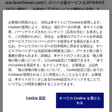
ww.ibonthenet.com/）のベータ版サービスを2010年9月
16日に開始し、今秋中に正式サービスの開始を目指しま
す。
お客様の同意のもと、当社は本サイトにてCookieを使用します。
本サービスは関連会社であるオリンパスメモリーワークス
Cookieの使用により、当社は、統計データの作成、本サイトの改
※1
株式会社
を通して提供されます。
善、パーソナライズされたコンテンツ（広告を含む）を表示しま
す。この目的のために、当社は、お客様のプロファイルを作成及
[ib on the net]は、オンライン上で楽しく、便利に、安心して
びサービスプロバイバーへのデータ提供をする場合があります。
なお、サービスプロバイダーが日本国外に所在する場合は、サー
写真を共有・バックアップ・プリントできることを目的と
ビスプロバイダーは当該法域の関連法に従い、データと取り扱う
して企画されたオンラインサービスです。家族の成長と共
義務が課せられます。詳細は、本サイトのフッタにある「個人情
報の取り扱いについて」とCookie設定にて確認できます。「全て
に増える大切な写真をフォトスペースに保存してアルバム
のCookiesを承認する」をクリックすると、お客様は、上記内
代わりに活用できるほか、離れて暮らす家族が写真を閲覧
容、「個人情報の取り扱いについて」、Cookie設定に従い全ての
したり、友人同士で旅行やパーティーの写真を共有するこ
Cookiesが使用されることに同意をしたこととなります。お客様
は、本サイトのフッタにあるCookie設定をクリックすることで、
とができるなど、様々なシーンで継続して写真を楽しむこ
いつでもこの同意を撤回することができます。
とができます。また、セキュリティを強化したオンライン
上のスペースに写真をバックアップすることもできるの
Cookie 設定
すべての Cookie を受け入
で、データ破損などで写真を消失するリスクに備えること
れる
が可能です。