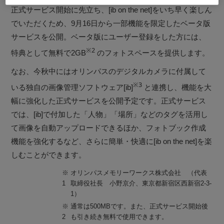
正式サービス開始に先立ち、[ib on the net]をいち早く楽しん
でいただくため、9月16日から一部機能を限定したベータ版
サービスを公開。ベータ版にユーザー登録をした方には、
※2
特典として無料で2GB
のフォトスペースを提供します。
なお、今秋中にはオリンパスのデジタルカメラに付属して
※3
いる独自の画像管理ソフトウェア[ib]
と連携し、機能を大
幅に強化した正式サービスを公開予定です。正式サービス
では、[ib]で付加した「人物」「場所」などのタグを活用し
て画像を自動アップロードできるほか、フォトブック作成
機能を強化するなど、さらに簡単・快適に[ib on the net]を楽
しむことができます。
※
オリンパスメモリーワークス株式会社 （代表
1
取締役社長 小野京介、東京都新宿区西新宿2-3-
1）
※
通常は500MBです。また、正式サービス開始後
2
も引き続き無料で使用できます。