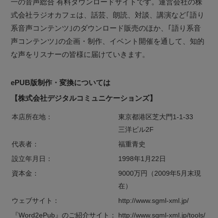
一の音声総合 有料ダウンロードサイトです。運営会社の株
式会社ラジオカフェは、話芸、朗読、対談、講演など｢語り
系音声コンテンツ｣のダウンロード販売のほか、｢語り系音
声コンテンツ｣の企画・制作、イベント開催を通して、知的
な声をリスナーの皆様に届けていきます。
ePUB版制作・変換については
【株式会社デジタルコミュニケーションズ】
本店所在地：
東京都港区芝大門1-1-33
三洋ビル2F
代表者：
福重青史
設立年月日：
1998年1月22日
資本金：
9000万円（2009年5月末現
在）
ウェブサイト：
http://www.sgml-xml.jp/
『Word2ePub』のご紹介サイト：
http://www.sgml-xml.jp/tools/