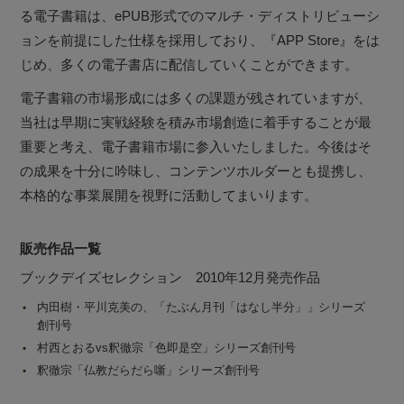
る電子書籍は、ePUB形式でのマルチ・ディストリビューシ
ョンを前提にした仕様を採用しており、『APP Store』をは
じめ、多くの電子書店に配信していくことができます。
電子書籍の市場形成には多くの課題が残されていますが、
当社は早期に実戦経験を積み市場創造に着手することが最
重要と考え、電子書籍市場に参入いたしました。今後はそ
の成果を十分に吟味し、コンテンツホルダーとも提携し、
本格的な事業展開を視野に活動してまいります。
販売作品一覧
ブックデイズセレクション 2010年12月発売作品
内田樹・平川克美の、「たぶん月刊「はなし半分」」シリーズ
創刊号
村西とおるvs釈徹宗「色即是空」シリーズ創刊号
釈徹宗「仏教だらだら噺」シリーズ創刊号