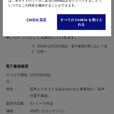
だけでは聞き流し、特に意識していなかったキーワード
は、本サイトのフッタにあるCookie設定をクリックすることで、
いつでもこの同意を撤回することができます。
に、文字の注釈が加わることで、より深く作品の内容を理
解でき、作品の面白さを体感していただくことができま
Cookie 設定
すべての Cookie を受け入
す。
れる
今後も毎月新刊を発売する予定で、同じ作品を『iPhone／iP
ad』のアプリとしても販売していきます。
※
2010年12月22日現在、電子書籍分野において自
2
社調べ
電子書籍概要
サービス開始
12月24日(金)
日：
特長：
音声とテキストを組み合わせた業界初の「音声
付電子書籍」
販売作品数：
3シリーズ作品
価格：
350円（1コンテンツ）