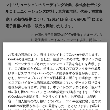
ントソリューションのリーディング企業、株式会社デジタ
ルコミュニケーションズ(本社：東京都港区、代表：福重青
※1
史)との技術提携により、12月24日(金)よりePUB
による
電子書籍の制作・販売を開始いたします。
※
米国の電子書籍団体IDPFが推進するオープンな
1
電子書籍ファイルフォーマット規格。従来のフ
ォーマットはベンダー製のものが大半で有償の
ツールやライセンスが必要であるが、ePUBは作
お客様の同意のもと、当社は本サイトにてCookieを使用します。
品提供や関連アプリケーション開発が自由・無
Cookieの使用により、当社は、統計データの作成、本サイトの改
償になり、世界標準になる可能性が最も高い。
善、パーソナライズされたコンテンツ（広告を含む）を表示しま
す。この目的のために、当社は、お客様のプロファイルを作成及
びサービスプロバイバーへのデータ提供をする場合があります。
※2
業界初
！音声付電子書籍の販売
なお、サービスプロバイダーが日本国外に所在する場合は、サー
ビスプロバイダーは当該法域の関連法に従い、データと取り扱う
この度、発売する「ブックデイズセレクション」3作品は、
義務が課せられます。詳細は、本サイトのフッタにある「個人情
業界初の「音声付電子書籍」です。音声コンテンツダウン
報の取り扱いについて」とCookie設定にて確認できます。「全て
のCookiesを承認する」をクリックすると、お客様は、上記内
ロードサイト「ラジオデイズ」で人気のある対談作品を音
容、「個人情報の取り扱いについて」、Cookie設定に従い全ての
声とテキストを組み合わせて制作しました。これまで音声
Cookiesが使用されることに同意をしたこととなります。お客様