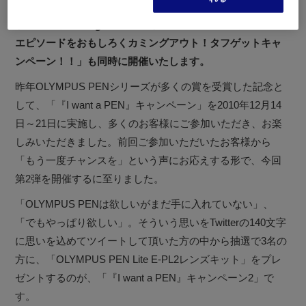
す。
また、新しいToughシリーズが抽選で3名様に当たる「凹み
エピソードをおもしろくカミングアウト！タフゲットキャ
ンペーン！！」も同時に開催いたします。
昨年OLYMPUS PENシリーズが多くの賞を受賞した記念と
して、「『I want a PEN』キャンペーン」を2010年12月14
日～21日に実施し、多くのお客様にご参加いただき、お楽
しみいただきました。前回ご参加いただいたお客様から
「もう一度チャンスを」という声にお応えする形で、今回
第2弾を開催するに至りました。
「OLYMPUS PENは欲しいがまだ手に入れていない」、
「でもやっぱり欲しい」。そういう思いをTwitterの140文字
に思いを込めてツイートして頂いた方の中から抽選で3名の
方に、「OLYMPUS PEN Lite E-PL2レンズキット」をプレ
ゼントするのが、「『I want a PEN』キャンペーン2」で
す。