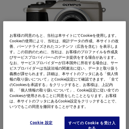
お客様の同意のもと、当社は本サイトにてCookieを使用します。
Cookieの使用により、当社は、統計データの作成、本サイトの改
善、パーソナライズされたコンテンツ（広告を含む）を表示しま
す。この目的のために、当社は、お客様のプロファイルを作成及
びサービスプロバイバーへのデータ提供をする場合があります。
プレゼント賞品：
なお、サービスプロバイダーが日本国外に所在する場合は、サー
「OLYMPUS PEN Lite E-PL2レンズキット」（シャンパンゴール
ビスプロバイダーは当該法域の関連法に従い、データと取り扱う
ド）
義務が課せられます。詳細は、本サイトのフッタにある「個人情
報の取り扱いについて」とCookie設定にて確認できます。「全て
オリンパスイメージング株式会社（社長：大久保 雅治）
のCookiesを承認する」をクリックすると、お客様は、上記内
容、「個人情報の取り扱いについて」、Cookie設定に従い全ての
は、Twitter でPENが欲しい気持ちをツイートした方の中
Cookiesが使用されることに同意をしたこととなります。お客様
から抽選で3名様に 「OLYMPUS PEN Lite E-PL2レンズキ
は、本サイトのフッタにあるCookie設定をクリックすることで、
ット」 をプレゼントする、「『I want a PEN』キャンペー
いつでもこの同意を撤回することができます。
ン2」を2011年3月4日（金）16：00から3月15日（火）1
※
Cookie 設定
すべての Cookie を受け入
1：00まで実施します。当選者はTwitter上で発表
されま
れる