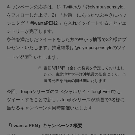
キャンペーンの応募は、1）Twitterの「@olympuspenstyle」
をフォローした上で、2）「お題」にあったつぶやきにハッ
シュタグ「 #IwantaPEN2 」を入れてツイートすることでエ
ントリーが完了します。
条件を満たしたツイートをした方の中から抽選で3名様にプ
レゼントいたします。抽選結果は@olympuspenstyleのツイ
※
ートで発表
いたします。
※
当初3月18日（金）の発表を予定しておりまし
たが、東北地方太平洋沖地震の影響により、当
選者発表を当面の間延期いたします
今回、ToughシリーズのスペシャルサイトToughFieldでも、
ツイートすることで新しいToughシリーズが抽選で3名様に
当たるキャンペーンを同時開催いたします。
『I want a PEN』キャンペーン2 概要