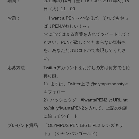
期間：
2011年3月4日（金）16：00～2011年3月15
日（火）11：00
お題：
「 I want a PEN ～○○なほど、それでもやっ
ぱりPENが欲しい！～」
○○に当てはまる言葉を入れてツイートしてく
ださい。PENが欲しくてたまらない気持ち
を、あなただけのコトバで表現してくださ
い。
応募方法：
Twitterアカウントをお持ちの方は何方でも応
募可能。
1）まずは、Twitter上で @olympuspenstyle
をフォロー
2）ハッシュタグ #IwantaPEN2 とURL htt
p://bit.ly/IwantaPEN2を入れて、上記のお題
に沿ってツイート
プレゼント賞品：
「OLYMPUS PEN Lite E-PL2 レンズキッ
ト」（シャンパンゴールド）