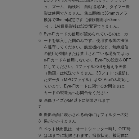
EGファイルが同時に記録されます。フラッシ
ュ、ズーム、顔検出、自動追尾AF、タイマー撮
影は使用できません。焦点距離は35mmカメラ
換算で35mm固定です（撮影範囲は50cm～
∞）。1枚目撮影後は設定変更できません。
※
Eye-Fiカードの使用が認められているのは、カ
6
ードを購入した国のみです。使用する国の法律
を遵守してください。航空機内など、無線通信
の使用が制限または禁止されている場所ではEy
e-Fiカードを使用しないか、Eye-Fiの設定をOFF
にしてください。1ファイル2GBを超える画像
（動画）は転送できません。3Dフォトで撮影し
たデータ（MPOファイル）はX2-Proのみ対応し
ています。Eye-Fiカードに関するお問合せは、
カードの製造元へお問合せください
※
画像サイズが5M以下に制限されます
7
※
撮影画面に表示される画像にはフィルターの効
8
果がかかりません
※
ペット検出数は、オートシャッター時1、OFF時
9
は10までに制限されます。撮影状況、被写体に