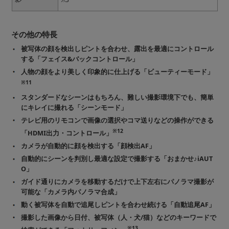
その他の特長
被写体の顔を検出しピントを合わせ、露出を最適にコントロール
する「フェイス&バックコントロール」
人物の顔をより美しく印象的に仕上げる「ビューティーモード」
※11
スタンダードなシーンはもちろん、難しい撮影環境下でも、簡単
にキレイに撮れる「シーンモード」
テレビ用のリモコンで画像の選択やコマ送りなどの操作ができる
※12
「HDMI出力・コントロール」
カメラが自動的に顔を検出する「顔検出AF」
自動的にシーンを判別し最適な設定で撮影する「おまかせ♪iAUT
O」
ガイド通りにカメラを移動するだけで上下左右にパノラマ撮影が
可能な「カメラ内パノラマ合成」
動く被写体を自動で追尾しピントを合わせ続ける「自動追尾AF」
撮影した画像から日付、被写体（人・犬/猫）などのキーワードで
※13