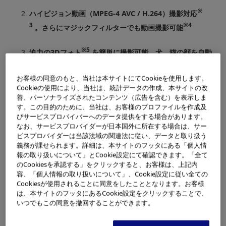
※
ハイビジョン動画（MPEG-4 AVC / H.264）撮影対応
3
※4
。さらにマジックフィルターでも動画撮影可能
※5
迫力の3Dフォト
を簡単に撮影可能。犬、猫の顔を自動
で検出するペットモードも搭載
お客様の同意のもと、当社は本サイトにてCookieを使用します。
Cookieの使用により、当社は、統計データの作成、本サイトの改
※1
※1
「SP-610UZ」は、広角28mm
から超望遠616mm
の高
善、パーソナライズされたコンテンツ（広告を含む）を表示しま
倍率のズームレンズによって非常に広い領域を撮影できる
す。この目的のために、当社は、お客様のプロファイルを作成及
びサービスプロバイバーへのデータ提供をする場合があります。
デジタルカメラです。一眼レフでは大きく重いサイズにな
なお、サービスプロバイダーが日本国外に所在する場合は、サー
る超望遠レンズの実力が、手のひらサイズの小型ボディー
ビスプロバイダーは当該法域の関連法に従い、データと取り扱う
義務が課せられます。詳細は、本サイトのフッタにある「個人情
に搭載され、荷物が多くなる旅行でも持ち歩くことができ
報の取り扱いについて」とCookie設定にて確認できます。「全て
ます。気軽に高度な写真や動画撮影を楽しむことができ
のCookiesを承認する」をクリックすると、お客様は、上記内
る“オールインワン・カメラ”です。
容、「個人情報の取り扱いについて」、Cookie設定に従い全ての
Cookiesが使用されることに同意をしたこととなります。お客様
光学22倍ズームの超望遠域では、運動会や学芸会などでの
は、本サイトのフッタにあるCookie設定をクリックすることで、
いつでもこの同意を撤回することができます。
お子様の表情、スポーツ観戦での選手のプレーなど、肉眼
では見えない細部も大きく撮影でき、迫力ある写真を楽し