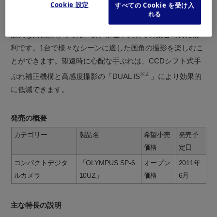
Cookie 設定
すべての Cookie を受け入
むことができます。更にデジタルズームを併用し、88倍の
れる
※1
世界を手に入れることができます。28mm
の広角撮影は
広大な景色はもちろん、狭い部屋や大勢での集合写真に便
利です。1台で様々なシーンに適した画角の撮影を楽しむこ
とができます。望遠時に心配な手ぶれは、CCDシフト式手
※2
ぶれ補正機構と高感度撮影の「DUAL IS
」により効果的
に低減できます。
発売の概要
カテゴリー
製品名
希望小売
発売予
価格
定日
コンパクトデジタ
「OLYMPUS SP-6
オープン
2011年
ルカメラ
10UZ」
価格
6月
主な特長の説明