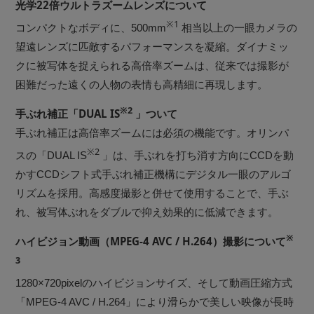
光学22倍ウルトラズームレンズについて
※1
コンパクトなボディに、500mm
相当以上の一眼カメラの
望遠レンズに匹敵するパフォーマンスを凝縮。ダイナミッ
クに被写体を捉えられる高倍率ズームは、従来では撮影が
困難だった遠くの人物の表情も高精細に再現します。
※2
手ぶれ補正「DUAL IS
」ついて
手ぶれ補正は高倍率ズームには必須の機能です。オリンパ
※2
スの「DUAL IS
」は、手ぶれを打ち消す方向にCCDを動
かすCCDシフト式手ぶれ補正機構にデジタル一眼のアルゴ
リズムを採用。高感度撮影と併せて使用することで、手ぶ
れ、被写体ぶれをダブルで抑え効果的に低減できます。
※
ハイビジョン動画（MPEG-4 AVC / H.264）撮影について
3
1280×720pixelのハイビジョンサイズ、そして動画圧縮方式
「MPEG-4 AVC / H.264」により滑らかで美しい映像が長時