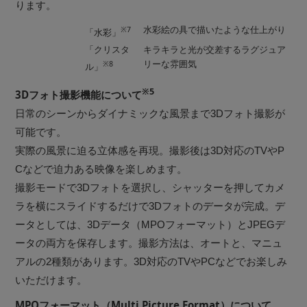
ります。
※7
水彩絵の具で描いたような仕上がり
「水彩」
「クリスタ
キラキラと光が交差するラグジュア
※8
リーな雰囲気
ル」
※5
3Dフォト撮影機能について
日常のシーンからダイナミックな風景まで3Dフォト撮影が
可能です。
実際の風景に迫る立体感を再現。撮影後は3D対応のTVやP
Cなどで迫力ある映像を楽しめます。
撮影モードで3Dフォトを選択し、シャッターを押してカメ
ラを横にスライドするだけで3Dフォトのデータが完成。デ
ータとしては、3Dデータ（MPOフォーマット）とJPEGデ
ータの両方を保存します。撮影方法は、オートと、マニュ
アルの2種類があります。3D対応のTVやPCなどでお楽しみ
いただけます。
MPOフォーマット（Multi Picture Format）について