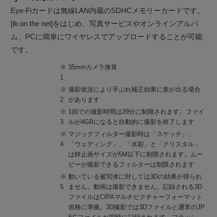
Eye-Fiカードは無線LAN内蔵のSDHCメモリーカードです。
[ib on the net]をはじめ、写真サービスやオンラインアルバ
ム、PCに簡単にワイヤレスでアップロードすることが可能
です。
※
35mmカメラ換算
1
※
撮影状況により手ぶれ補正効果に差が出る場合
2
があります
※
1回での撮影時間は29分に制限されます。ファイ
3
ルが4GBになると自動的に撮影を終了します
※
マジックフィルター撮影時は「スケッチ」、
4
「ウェディング」、「水彩」と「クリスタル」
は静止画サイズが5M以下に制限されます。ムー
ビーが撮影できるフィルターは制限されます
※
動いている被写体に対しては3Dの効果が得られ
5
ません。動画は撮影できません。記録される3D
ファイルはCIPAマルチピクチャーフォーマット
規格に準拠。3D撮影では3Dファイルと通常のJP