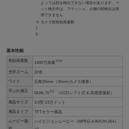
よっては顔を検出できない場合があります。ペ
ット検出中は、フラッシュ、人物の顔検出は使
用できません
※
カメラ部有効画素数
1
0
基本性能
有効画素数
※10
1400万画素
光学ズーム
22倍
ワイド
広角28mm（35mmカメラ換算）
手ぶれ補正
※2
DUAL IS
（CCDシフト式 & 高感度撮影）
液晶サイズ
3.0型 23万ドット
液晶タイプ
TFTカラー液晶
ムービー撮
ハイビジョンムービー（MPEG-4 AVC/H.264）
影
※3