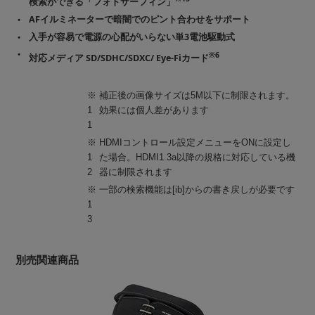
検索ができる「フォトサーフィン」
AFイルミネーターで暗闇でのピント合わせをサポート
入手が容易で電源の心配がいらない単3電池駆動式
※6
対応メディア SD/SDHC/SDXC/ Eye-Fiカード
※
補正後の画像サイズは5M以下に制限されます。
1
効果には個人差があります
1
※
HDMIコントロール設定メニューをONに設定し
1
た場合。HDMI1.3a以降の規格に対応している機
2
器に制限されます
※
一部の検索機能は[ib]からの書き戻しが必要です
1
3
別売関連商品