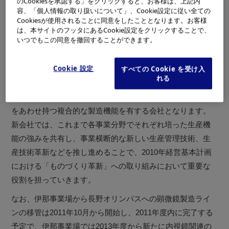
のCookiesを承認する」をクリックすると、お客様は、上記内
容、「個人情報の取り扱いについて」、Cookie設定に従い全ての
オリンパスでは、現在、2010年経営基本計画の中で「もの
Cookiesが使用されることに同意をしたこととなります。お客様
づくり革新」への取り組みをすすめており、長野オリンパ
は、本サイトのフッタにあるCookie設定をクリックすることで、
いつでもこの同意を撤回することができます。
スは、この一環として設立する製造新会社です。現在、辰
野事業場内に所在する「オリンパスオプトテクノロジー株
Cookie 設定
すべての Cookie を受け入
式会社」が担う映像関連製品の製造機能、および「株式会
れる
社岡谷オリンパス」が担う産業関連製品の製造機能、さら
に伊那事業場にあるライフ関連製品（顕微鏡）の製造機能
をあわせ持つ複合的な製造機能を有する会社となります。
新会社では、これまで各事業分野でそれぞれ培った生産機
能の強みを共有し、事業横断的な新しい生産管理技術、生
産技術革新などを推し進めることで、2010年経営基本計画
における「ものづくり革新」への取り組みにおいて重要な
役割を担っていきます。
なお、伊那事業場から長野オリンパスへの顕微鏡製造ライ
ンの移管は2011年10月から開始し、2011年度内に完了する
予定で、伊那事業場では2013年度から新たに内視鏡関連の