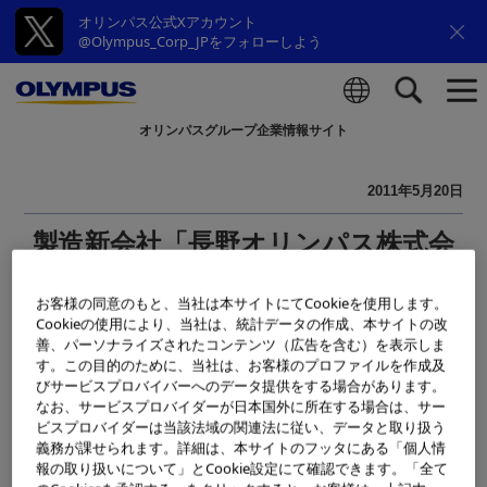
オリンパス公式Xアカウント
@Olympus_Corp_JPをフォローしよう
オリンパスグループ企業情報サイト
検索
2011年5月20日
製造新会社「長野オリンパス株式会
社」の設立について
お客様の同意のもと、当社は本サイトにてCookieを使用します。
Cookieの使用により、当社は、統計データの作成、本サイトの改
オリンパス株式会社（社長：マイケル・ウッドフォード、
善、パーソナライズされたコンテンツ（広告を含む）を表示しま
以下オリンパス）は、長野県内の辰野事業場と伊那事業場
す。この目的のために、当社は、お客様のプロファイルを作成及
びサービスプロバイバーへのデータ提供をする場合があります。
で展開している映像関連製品とライフ・産業関連製品の製
なお、サービスプロバイダーが日本国外に所在する場合は、サー
造機能を統合し、複数の事業分野の製造機能を有する新た
ビスプロバイダーは当該法域の関連法に従い、データと取り扱う
な製造会社「長野オリンパス株式会社」（以下、長野オリ
義務が課せられます。詳細は、本サイトのフッタにある「個人情
報の取り扱いについて」とCookie設定にて確認できます。「全て
ンパス）を2011年10月に、辰野事業場内に設立します。