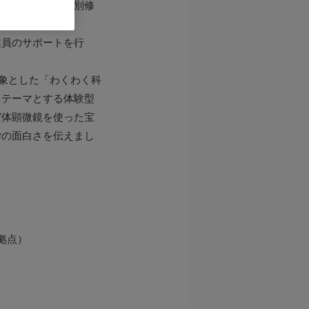
被災した製品の特別修
業員のサポートを行
対象とした「わくわく科
をテーマとする体験型
実体顕微鏡を使った宝
学の面白さを伝えまし
拠点）