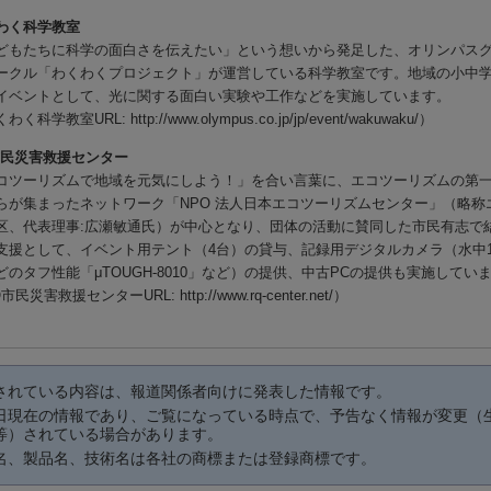
わく科学教室
どもたちに科学の面白さを伝えたい」という想いから発足した、オリンパス
ークル「わくわくプロジェクト」が運営している科学教室です。地域の小中
イベントとして、光に関する面白い実験や工作などを実施しています。
く科学教室URL: http://www.olympus.co.jp/jp/event/wakuwaku/）
市民災害救援センター
コツーリズムで地域を元気にしよう！」を合い言葉に、エコツーリズムの第
らが集まったネットワーク「NPO 法人日本エコツーリズムセンター」（略称
区、代表理事:広瀬敏通氏）が中心となり、団体の活動に賛同した市民有志で
支援として、イベント用テント（4台）の貸与、記録用デジタルカメラ（水中10
どのタフ性能「μTOUGH-8010」など）の提供、中古PCの提供も実施してい
市民災害救援センターURL: http://www.rq-center.net/）
されている内容は、報道関係者向けに発表した情報です。
日現在の情報であり、ご覧になっている時点で、予告なく情報が変更（
等）されている場合があります。
名、製品名、技術名は各社の商標または登録商標です。