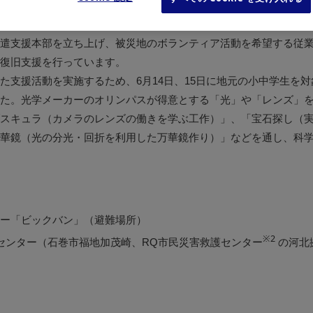
は、東日本大震災の復興支援として義援金の寄付、製品の寄贈、
いりました。
遣支援本部を立ち上げ、被災地のボランティア活動を希望する従
復旧支援を行っています。
た支援活動を実施するため、6月14日、15日に地元の小中学生を
た。光学メーカーのオリンパスが得意とする「光」や「レンズ」
スキュラ（カメラのレンズの働きを学ぶ工作）」、「宝石探し（
華鏡（光の分光・回折を利用した万華鏡作り）」などを通し、科
ー「ビックバン」（避難場所）
※2
センター（石巻市福地加茂崎、RQ市民災害救護センター
の河北