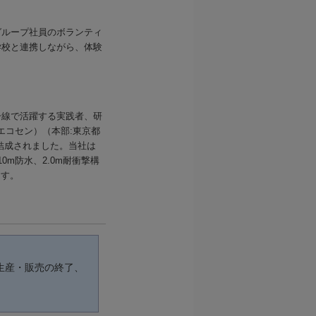
グループ社員のボランティ
学校と連携しながら、体験
一線で活躍する実践者、研
エコセン）（本部:東京都
結成されました。当社は
m防水、2.0m耐衝撃構
ます。
生産・販売の終了、