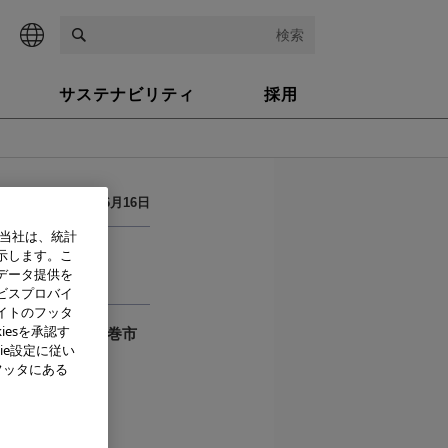
検索
サステナビリティ
採用
2011年6月16日
、当社は、統計
示します。こ
データ提供を
催
ビスプロバイ
イトのフッタ
iesを承認す
の一環として、石巻市
ie設定に従い
フッタにある