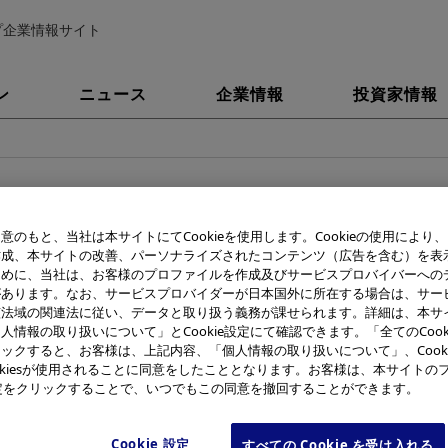
プ企業情報サイト
ン
ニュース
企業情報
投資家情報
意のもと、当社は本サイトにてCookieを使用します。Cookieの使用により
オリンパスグループ社員による東日本大震災ボランティア活動
作成、本サイトの改善、パーソナライズされたコンテンツ（広告を含む）を表
ために、当社は、お客様のプロファイルを作成及びサービスプロバイバーへの
小中学生向け「わくわく科学教室」を開
があります。なお、サービスプロバイダーが日本国外に所在する場合は、サー
該法域の関連法に従い、データと取り扱う義務が課せられます。詳細は、本サ
人情報の取り扱いについて」とCookie設定にて確認できます。「全てのCook
、6月14日（火）、15日（水）の両日、東日本大震災の復興支援
ックすると、お客様は、上記内容、「個人情報の取り扱いについて」、Cook
※1
に「わくわく科学教室
」を開催しました。
okiesが使用されることに同意をしたこととなります。お客様は、本サイトの
e設定をクリックすることで、いつでもこの同意を撤回することができます。
Cookie 設定
すべての Cookie を受け入れる