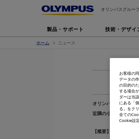
オリンパスグルー
製品・サポート
技術・デザイ
ホーム
ニュース
お客様の同
データの
の目的の
する場合
ダーは当
にある「個
オリンパスグループは
る」をクリ
近隣の小中学生を対象
全てのCo
Cooki
【概要】