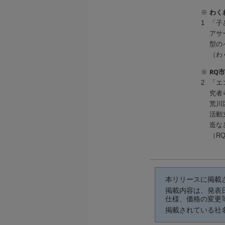
わく
※
1
「子
アサ
型の
（わくわ
RQ
※
2
「エ
究者
荒川
活動
造な
（RQ
本リリースに掲載
掲載内容は、発表
仕様、価格の変更
掲載されている社