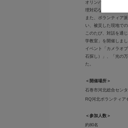
オリンパスグループで
理対応などを行ってま
また、ボランティア派
い、被災した現地での
このたび、対話を通じ
学教室」を開催しまし
イベント「カメラオブ
石探し）」、「光の万
た。
＜開催場所＞
石巻市河北総合センタ
RQ河北ボランティア
＜参加人数＞
約80名