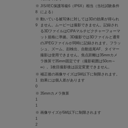
※
JIS/IEC保護等級6（IP6X）相当（当社試験条件
8
による）
※
動いている被写体に対しては3Dの効果が得られ
9
ません。ムービーは撮影できません。記録され
る3DファイルはCIPAマルチピクチャーフォーマ
ット規格に準拠。3D撮影では3Dファイルと通常
のJPEGファイルが同時に記録されます。フラッ
シュ、ズーム、顔検出、自動追尾AF、タイマー
撮影は使用できません。焦点距離は35mmカメ
ラ換算で35mm固定です（撮影範囲は50cm～
∞）。1枚目撮影後は設定変更できません。
※
補正後の画像サイズは5M以下に制限されます。
1
効果には個人差があります
0
※
35mmカメラ換算
1
1
※
画像サイズが5M以下に制限されます
1
2