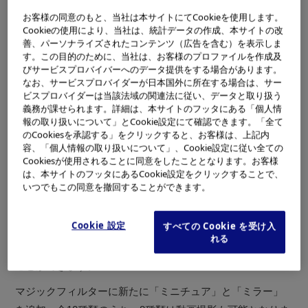
※3
お客様の同意のもと、当社は本サイトにてCookieを使用します。
耐低温性能
などの強靭さと、スタイリッシュさを両立さ
Cookieの使用により、当社は、統計データの作成、本サイトの改
せたデジタルカメラです。
善、パーソナライズされたコンテンツ（広告を含む）を表示しま
す。この目的のために、当社は、お客様のプロファイルを作成及
ビーチや雪山のような強力な日差しの下でも画面がより見
びサービスプロバイバーへのデータ提供をする場合があります。
やすい3.0型 高精細92万ドット液晶や、これまで耐落下衝撃
なお、サービスプロバイダーが日本国外に所在する場合は、サー
ビスプロバイダーは当該法域の関連法に従い、データと取り扱う
性能との両立が困難とされていたCCDシフト式手ぶれ補正
義務が課せられます。詳細は、本サイトのフッタにある「個人情
機構を搭載。高感度撮影機能と併せてダブルで手ぶれ・被
報の取り扱いについて」とCookie設定にて確認できます。「全て
のCookiesを承認する」をクリックすると、お客様は、上記内
写体ぶれを抑え、アウトドアでのハードな場面でも、ダイ
容、「個人情報の取り扱いについて」、Cookie設定に従い全ての
ビングやシュノーケリングなどの水中撮影でもぶれを気に
Cookiesが使用されることに同意をしたこととなります。お客様
せずに撮影を楽しめます。ワンタッチホワイトバランス機
は、本サイトのフッタにあるCookie設定をクリックすることで、
いつでもこの同意を撤回することができます。
能も搭載し、難しい光の条件でも色を正確に再現します。
また、水中の色味を自動で検出、補正し最適なホワイトバ
Cookie 設定
すべての Cookie を受け入
ランスで撮影できる「水中オートホワイトバランス」によ
れる
り、静止画はもちろん、動画も水中で色鮮やかに撮影する
ことができます。
マジックフィルターに新たに「ミニチュア」と「ミラー」