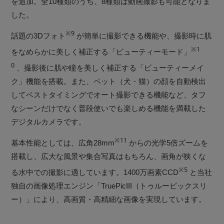
を追加。全10種類のうち、8種類は動画撮影も可能となりま
した。
※9
話題の3Dフォト
が簡単に撮影できる機能や、撮影時に肌
※1
をなめらかに美しく補正する「ビューティーモード」
0
、撮影後に肌や瞳を美しく補正する「ビューティーメイ
ク」機能を搭載。また、ペット（犬・猫）の顔を自動検出
してベストタイミングでオート撮影できる機能など、タフ
なシーンだけでなく普段使いでも楽しめる機能を満載した
デジタルカメラです。
※11
基本性能としては、広角28mm
からの光学5倍ズームを
搭載し、広大な風景や集合写真はもちろん、画角が狭くな
※5
る水中での撮影に適しています。1400万画素CCD
と当社
独自の画像処理エンジン「TruePicIII（トゥルーピックスリ
ー）」により、高画質・高精細な画像を実現しています。