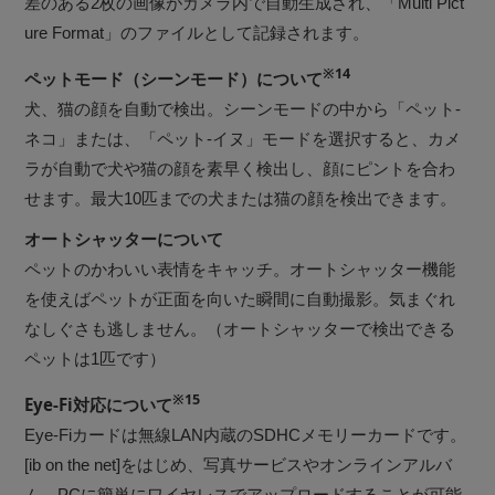
差のある2枚の画像がカメラ内で自動生成され、「Multi Pict
ure Format」のファイルとして記録されます。
※14
ペットモード（シーンモード）について
犬、猫の顔を自動で検出。シーンモードの中から「ペット-
ネコ」または、「ペット-イヌ」モードを選択すると、カメ
ラが自動で犬や猫の顔を素早く検出し、顔にピントを合わ
せます。最大10匹までの犬または猫の顔を検出できます。
オートシャッターについて
ペットのかわいい表情をキャッチ。オートシャッター機能
を使えばペットが正面を向いた瞬間に自動撮影。気まぐれ
なしぐさも逃しません。（オートシャッターで検出できる
ペットは1匹です）
※15
Eye-Fi対応について
Eye-Fiカードは無線LAN内蔵のSDHCメモリーカードです。
[ib on the net]をはじめ、写真サービスやオンラインアルバ
ム、PCに簡単にワイヤレスでアップロードすることが可能