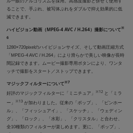
ル一眼のアルゴリズムを採用。高感度撮影と併せて使用す
ることで、手ぶれ、被写体ぶれをダブルで抑え効果的に低
減できます。
※
ハイビジョン動画（MPEG-4 AVC / H.264）撮影について
6
1280×720pixelのハイビジョンサイズ、そして動画圧縮方式
「MPEG-4 AVC / H.264」により滑らかで美しい映像が長時
間記録できます。ムービー撮影専用ボタンにより、ワンタ
ッチで撮影をスタート／ストップできます。
※7
マジックフィルターについて
※12
好評のマジックフィルターに「ミニチュア」
と「ミラ
※13
ー」
が加わりました。従来の「ポップ」、「ピンホー
ル」、「フィッシュアイ」、「スケッチ」、「ウェディン
グ」、「ロック」、「水彩」、「クリスタル」と合わせ、
全10種類のフィルターが楽しめます。更に、「ポップ」、