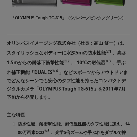
「OLYMPUS Tough TG-615」（シルバー／ピンク／グリーン）
オリンパスイメージング株式会社（社長：高山 修一）は、
※1
スタイリッシュなボディーに水深5mの防水性能
、高さ
※2
※3
1.5mからの耐落下衝撃性能
、-10℃の耐低温
、手ぶ
※4
れ補正機能「DUAL IS
」などスポーツからアウトドアま
でどんなシーンでも安心のタフ性能を持ったコンパクトデ
ジタルカメラ「OLYMPUS Tough TG-615」を2011年7月
下旬から発売します。
主な特長
防水性能、耐衝撃性能、耐低温性能のタフ性能に加え、14
※5
00万画素CCD
、光学5倍ズームや手ぶれをダブルで抑