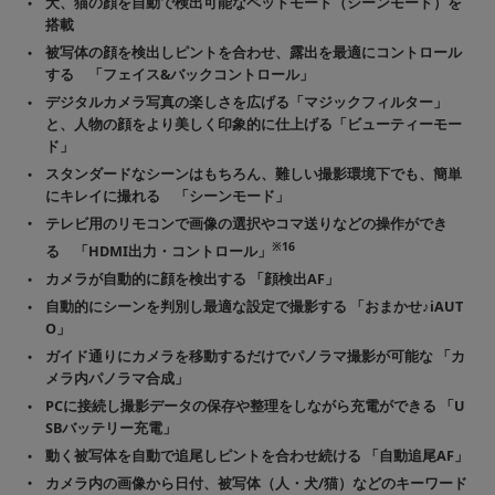
犬、猫の顔を自動で検出可能なペットモード（シーンモード）を
搭載
被写体の顔を検出しピントを合わせ、露出を最適にコントロール
する 「フェイス&バックコントロール」
デジタルカメラ写真の楽しさを広げる「マジックフィルター」
と、人物の顔をより美しく印象的に仕上げる「ビューティーモー
ド」
スタンダードなシーンはもちろん、難しい撮影環境下でも、簡単
にキレイに撮れる 「シーンモード」
テレビ用のリモコンで画像の選択やコマ送りなどの操作ができ
※16
る 「HDMI出力・コントロール」
カメラが自動的に顔を検出する 「顔検出AF」
自動的にシーンを判別し最適な設定で撮影する 「おまかせ♪iAUT
O」
ガイド通りにカメラを移動するだけでパノラマ撮影が可能な 「カ
メラ内パノラマ合成」
PCに接続し撮影データの保存や整理をしながら充電ができる 「U
SBバッテリー充電」
動く被写体を自動で追尾しピントを合わせ続ける 「自動追尾AF」
カメラ内の画像から日付、被写体（人・犬/猫）などのキーワード