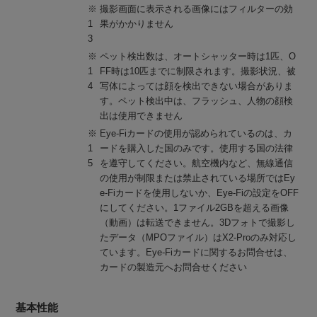
※
撮影画面に表示される画像にはフィルターの効
1
果がかかりません
3
※
ペット検出数は、オートシャッター時は1匹、O
1
FF時は10匹までに制限されます。撮影状況、被
4
写体によっては顔を検出できない場合がありま
す。ペット検出中は、フラッシュ、人物の顔検
出は使用できません
※
Eye-Fiカードの使用が認められているのは、カ
1
ードを購入した国のみです。使用する国の法律
5
を遵守してください。航空機内など、無線通信
の使用が制限または禁止されている場所ではEy
e-Fiカードを使用しないか、Eye-Fiの設定をOFF
にしてください。1ファイル2GBを超える画像
（動画）は転送できません。3Dフォトで撮影し
たデータ（MPOファイル）はX2-Proのみ対応し
ています。Eye-Fiカードに関するお問合せは、
カードの製造元へお問合せください
基本性能