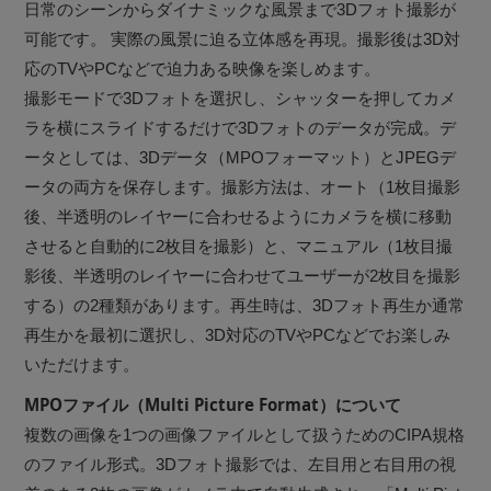
日常のシーンからダイナミックな風景まで3Dフォト撮影が
可能です。 実際の風景に迫る立体感を再現。撮影後は3D対
応のTVやPCなどで迫力ある映像を楽しめます。
撮影モードで3Dフォトを選択し、シャッターを押してカメ
ラを横にスライドするだけで3Dフォトのデータが完成。デ
ータとしては、3Dデータ（MPOフォーマット）とJPEGデ
ータの両方を保存します。撮影方法は、オート（1枚目撮影
後、半透明のレイヤーに合わせるようにカメラを横に移動
させると自動的に2枚目を撮影）と、マニュアル（1枚目撮
影後、半透明のレイヤーに合わせてユーザーが2枚目を撮影
する）の2種類があります。再生時は、3Dフォト再生か通常
再生かを最初に選択し、3D対応のTVやPCなどでお楽しみ
いただけます。
MPOファイル（Multi Picture Format）について
複数の画像を1つの画像ファイルとして扱うためのCIPA規格
のファイル形式。3Dフォト撮影では、左目用と右目用の視