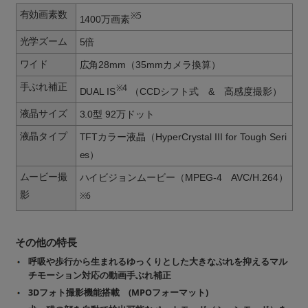
有効画素数
※5
1400万画素
光学ズーム
5倍
ワイド
広角28mm（35mmカメラ換算）
手ぶれ補正
※4
DUAL IS
（CCDシフト式 & 高感度撮影）
液晶サイズ
3.0型 92万ドット
液晶タイプ
TFTカラー液晶（HyperCrystal III for Tough Seri
es）
ムービー撮
ハイビジョンムービー（MPEG-4 AVC/H.264）
影
※6
その他の特長
呼吸や歩行から生まれるゆっくりとした大きなぶれを抑えるマル
チモーション対応の動画手ぶれ補正
3Dフォト撮影機能搭載 (MPOフォーマット)