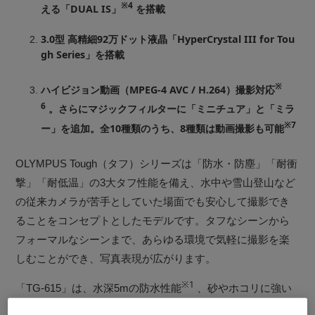
※4
える「DUAL IS」
を搭載
3.0型 高精細92万ドット液晶「HyperCrystal III for Tou
gh Series」を搭載
※
ハイビジョン動画（MPEG-4 AVC / H.264）撮影対応
6
。さらにマジックフィルターに「ミニチュア」と「ミラ
※7
ー」を追加。全10種類のうち、8種類は動画撮影も可能
OLYMPUS Tough（タフ）シリーズは「防水・防塵」「耐衝
撃」「耐低温」の3大タフ性能を備え、水中や雪山登山など
の従来カメラが苦手としていた場面でも安心して撮影でき
ることをコンセプトとしたモデルです。タフなシーンから
フォーマルなシーンまで、あらゆる環境で気軽に撮影を楽
しむことができ、写真表現が広がります。
※1
「TG-615」は、水深5mの防水性能
、砂やホコリに強い
※8
※2
防塵性能
、高さ1.5mからの耐落下衝撃性能
、-10℃の