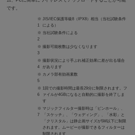
です。
※
JIS/IEC保護等級8（IPX8）相当（当社試験条件
1
による）
※
当社試験条件による
2
※
撮影可能枚数は少なくなります
3
※
撮影状況により手ぶれ補正効果に差が出る場合
4
があります
※
カメラ部有効画素数
5
※
1回での撮影時間は最長29分に制限されます。フ
6
ァイルが4GBになると自動的に撮影を終了しま
す
※
マジックフィルター撮影時は「ピンホール」、
7
「スケッチ」、「ウェディング」、「水彩」と
「クリスタル」は静止画サイズが5M以下に制限
されます。ムービーが撮影できるフィルターは
制限されます