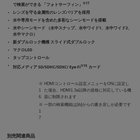
※17
で検索ができる 「フォトサーフィン」
レンズを守る金属性のレンズバリアを採用
水中専用モードを含めた多彩なシーンモードを搭載
水中シーンモード （水中スナップ、水中ワイド1、水中ワイド2、
水中マクロ）
新ダブルロック機構 スライド式ダブルロック
マクロLED
タップコントロール
※15
対応メディア SD/SDHC/SDXC/ Eye-Fi
カード
※
HDMIコントロール設定メニューをONに設定し
1
た場合。HDMI1.3a以降の規格に対応している機
6
器に制限されます
※
一部の検索機能は[ib]からの書き戻しが必要です
1
7
別売関連商品