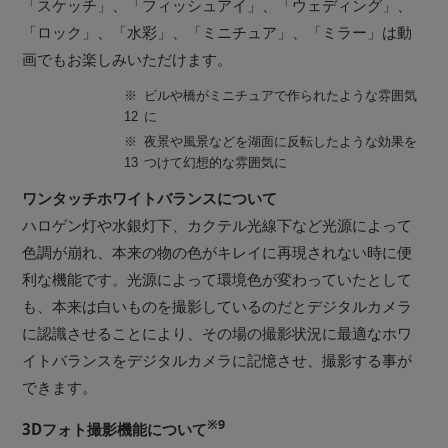
「スケッチ」、「フィッシュアイ」、「ウェディング」、
「ロック」、「水彩」、「ミニチュア」、「ミラー」は動
画でもお楽しみいただけます。
※
ビルや橋がミニチュアで作られたような雰囲気
12
に
※
夜景や風景などを湖面に反転したような効果を
13
つけて幻想的な雰囲気に
ワンタッチホワイトバランスについて
ハロゲン灯や水銀灯下、カクテル光線下など光源によって
色調が崩れ、本来の物の色がキレイに再現されない時に便
利な機能です。光源によって環境色が変わっていたとして
も、本来は白いものを撮影しているのだとデジタルカメラ
に認識させることにより、その場の撮影状況に最適なホワ
イトバランスをデジタルカメラに記憶させ、撮影する事が
できます。
※9
3Dフォト撮影機能について