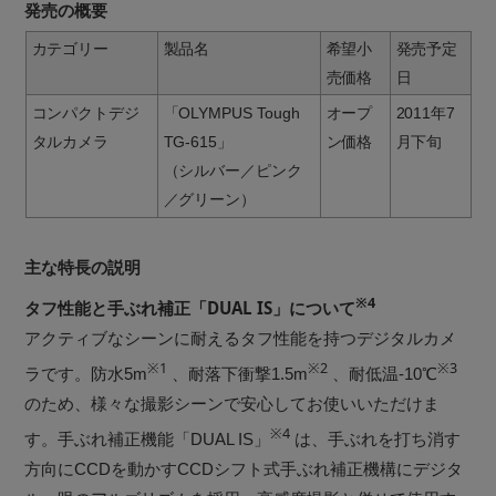
発売の概要
カテゴリー
製品名
希望小
発売予定
売価格
日
コンパクトデジ
「OLYMPUS Tough
オープ
2011年7
タルカメラ
TG-615」
ン価格
月下旬
（シルバー／ピンク
／グリーン）
主な特長の説明
※4
タフ性能と手ぶれ補正「DUAL IS」について
アクティブなシーンに耐えるタフ性能を持つデジタルカメ
※1
※2
※3
ラです。防水5m
、耐落下衝撃1.5m
、耐低温-10℃
のため、様々な撮影シーンで安心してお使いいただけま
※4
す。手ぶれ補正機能「DUAL IS」
は、手ぶれを打ち消す
方向にCCDを動かすCCDシフト式手ぶれ補正機構にデジタ