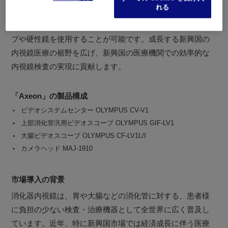
れる
と比べてコンパクトな内視鏡システムとなりました。ま
た、カメラヘッドとの組合せで、当社製ファイバースコー
プや硬性鏡を使用することが可能です。成長する新興国の
内視鏡医療の裾野を広げ、新興国の医療機関での効率的な
内視鏡検査の実現に貢献します。
「Axeon」の製品構成
ビデオシステムセンター OLYMPUS CV-V1
上部消化管汎用ビデオスコープ OLYMPUS GIF-LV1
大腸ビデオスコープ OLYMPUS CF-LV1L/I
カメラヘッド MAJ-1910
市場導入の背景
消化器内視鏡は、胃や大腸などの消化管に対する、患者様
に負担の少ない検査・治療機器として全世界に広く普及し
ています。近年、特に新興国市場では経済成長に伴う医療