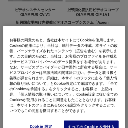
ビデオシステムセンター
上部消化管汎用ビデオスコープ
OLYMPUS CV-V1
OLYMPUS GIF-LV1
新興国市場向け内視鏡ビデオスコープシステム「Axeon」
オリンパスメディカルシステムズ株式会社は、新興国市場
お客様の同意のもと、当社は本サイトにてCookieを使用します。
Cookieの使用により、当社は、統計データの作成、本サイトの改
に向けて、従来の内視鏡システムの基本性能を継承しなが
善、パーソナライズされたコンテンツ（広告を含む）を表示しま
ら、スコープ先端部にLED光源を内蔵することにより本体の
す。この目的のために、当社は、お客様のプロファイルを作成及
びサービスプロバイバーへのデータ提供をする場合があります。
小型軽量化と省電力化を実現した、普及型の内視鏡ビデオ
なお、サービスプロバイダーが日本国外に所在する場合は、サー
スコープシステム「Axeon」を発売します。2012年4月1日
ビスプロバイダーは当該法域の関連法に従い、データと取り扱う
より、各国での法規制対応後に順次販売を予定していま
義務が課せられます。詳細は、本サイトのフッタにある「個人情
報の取り扱いについて」とCookie設定にて確認できます。「全て
す。
のCookiesを承認する」をクリックすると、お客様は、上記内
容、「個人情報の取り扱いについて」、Cookie設定に従い全ての
本システムは、本体となるビデオシステムセンターと、そ
Cookiesが使用されることに同意をしたこととなります。お客様
れに接続可能な消化器内視鏡（上部消化管汎用ビデオスコ
は、本サイトのフッタにあるCookie設定をクリックすることで、
いつでもこの同意を撤回することができます。
ープ、大腸ビデオスコープ）とカメラヘッドで構成されて
います。LED光源をスコープ先端部に内蔵し、新コネクタ
Cookie 設定
すべての Cookie を受け入
ーを採用することで従来の普及型ビデオスコープシステム