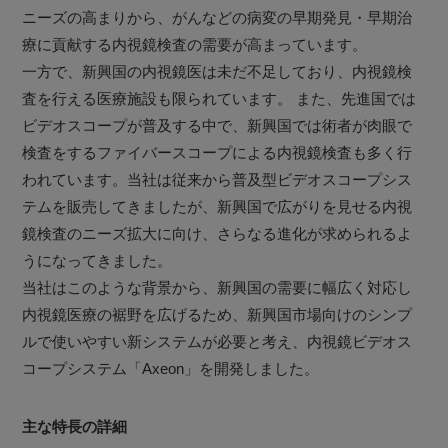
ニーズの高まりから、がんなどの病変の早期発見・早期治
療に貢献する内視鏡検査の需要が高まっています。
一方で、新興国の内視鏡医は未だ不足しており、内視鏡検
査を行える医療施設も限られています。 また、先進国では
ビデオスコープが普及する中で、新興国では術者が肉眼で
検査をするファイバースコープによる内視鏡検査も多く行
われています。当社は従来から普及型ビデオスコープシス
テムを販売してきましたが、新興国で広がりを見せる内視
鏡検査のニーズ拡大に向け、さらなる進化が求められるよ
うになってきました。
当社はこのような背景から、新興国の需要に幅広く対応し
内視鏡医療の裾野を広げるため、新興国市場向けのシンプ
ルで使いやすい新システムが必要と考え、内視鏡ビデオス
コープシステム「Axeon」を開発しました。
主な特長の詳細