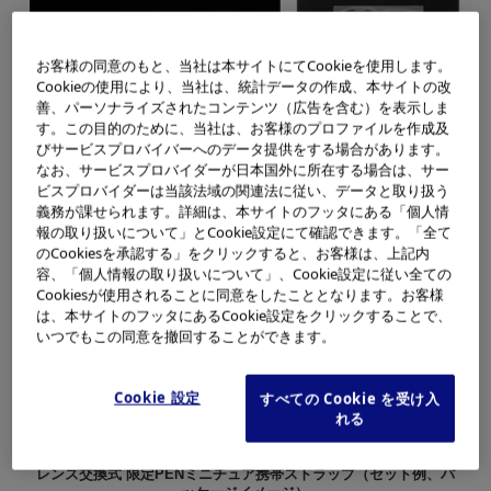
お客様の同意のもと、当社は本サイトにてCookieを使用します。
Cookieの使用により、当社は、統計データの作成、本サイトの改
善、パーソナライズされたコンテンツ（広告を含む）を表示しま
す。この目的のために、当社は、お客様のプロファイルを作成及
びサービスプロバイバーへのデータ提供をする場合があります。
レンズ交換式 限定OMミニチュア携帯ストラップ（セット例、パッ
なお、サービスプロバイダーが日本国外に所在する場合は、サー
ケージイメージ）
ビスプロバイダーは当該法域の関連法に従い、データと取り扱う
OM-1のシルバーボディに、50mmF1.4、90mmF2 Macroをイメー
義務が課せられます。詳細は、本サイトのフッタにある「個人情
ジした
報の取り扱いについて」とCookie設定にて確認できます。「全て
交換レンズが付いています。（※ このストラップでは撮影はでき
のCookiesを承認する」をクリックすると、お客様は、上記内
ません。）
容、「個人情報の取り扱いについて」、Cookie設定に従い全ての
Cookiesが使用されることに同意をしたこととなります。お客様
は、本サイトのフッタにあるCookie設定をクリックすることで、
いつでもこの同意を撤回することができます。
Cookie 設定
すべての Cookie を受け入
れる
レンズ交換式 限定PENミニチュア携帯ストラップ（セット例、パ