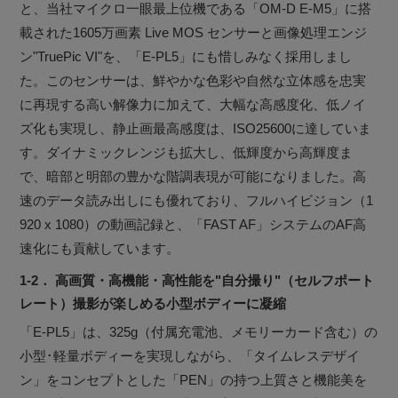
と、当社マイクロ一眼最上位機である「OM-D E-M5」に搭
載された1605万画素 Live MOS センサーと画像処理エンジ
ン"TruePic VI"を、「E-PL5」にも惜しみなく採用しまし
た。このセンサーは、鮮やかな色彩や自然な立体感を忠実
に再現する高い解像力に加えて、大幅な高感度化、低ノイ
ズ化も実現し、静止画最高感度は、ISO25600に達していま
す。ダイナミックレンジも拡大し、低輝度から高輝度ま
で、暗部と明部の豊かな階調表現が可能になりました。高
速のデータ読み出しにも優れており、フルハイビジョン（1
920 x 1080）の動画記録と、「FAST AF」システムのAF高
速化にも貢献しています。
1-2． 高画質・高機能・高性能を"自分撮り"（セルフポート
レート）撮影が楽しめる小型ボディーに凝縮
「E-PL5」は、325g（付属充電池、メモリーカード含む）の
小型･軽量ボディーを実現しながら、「タイムレスデザイ
ン」をコンセプトとした「PEN」の持つ上質さと機能美を