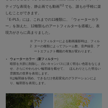
※2
ティブな表現を、静止画でも動画
でも、誰もが手軽に楽
しむことができます。
「E-PL5」には、これまでの11種類に、「ウォーターカラ
ー」を加えた、12種類ものアートフィルターを搭載し、表
現力がさらに高まりました。
※
アートフィルターによる動画撮影時は、フィル
2
ターの種類によってフレーム数、音声録音、ア
ートエフェクト機能の有無が変わります。
ウォーターカラー（新フィルター）
暗部を大胆に削除し、白いキャンパスに淡く明るい色彩をなじま
せ、さらにやわらかい輪郭線を載せて、 ほんわりとした明るい
雰囲気の世界を表現します。
IIは輪郭線を弱め、できるだけ色彩変化のグラデーションによ
り、輪郭部を表現します。