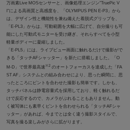
万画素Live MOSセンサーと、画像処理エンジン"TruePic V
I"による高画質と高感度を、「OLYMPUS PEN E-P3」から
は、デザイン性と機能性を兼ね備えた着脱式グリップを、
「E-PL3」からは、可動範囲を大幅に広げて、自分撮りも可
能にした可動式モニターを受け継ぎ、それらすべてを小型
軽量ボディーに凝縮しました。
「E-PL5」には、ライブビュー画面に触れるだけで撮影がで
きる「タッチAFシャッター」を新たに搭載しました。「O
※2
M-D」で世界最高速
のオートフォーカスを達成した「FA
ST AF」システムとの組み合わせにより、思った瞬間に、思
ったところにピントを合わせた撮影も簡単です。しかも、
タッチパネルは静電容量式を採用しており、軽く触れるだ
けで反応するので、カメラがぶれることもありません。動
く被写体にも素早くピントを合わせられる「タッチAFシャ
ッター」があれば、今までとは全く違う撮影スタイルで、
写真を撮る楽しみがさらに拡がります。