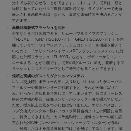
光中でも表示させることができます。これにより、従来は、勘と
経験に頼っていたバルブ撮影の露出時間を、ライブビューで更新
表示される画像を確認しながら、最適な露光時間を決めることが
できます。
高機能着脱式フラッシュを同梱
必要なときだけ装着できる、リムーバブルタイプのフラッシュ
「FL-LM1」（GN7（ISO100・m）、GN10（ISO200・m））を同
梱しています。ワイヤレスフラッシュコントロール機能を備えて
いるので、「オリンパスワイヤレスRCフラッシュシステム」に対
応した外部フラッシュ「FL-300R」などを、ボディーからコント
ロールすることが可能です。従来の3グループに加え、装着するフ
ラッシュも１つのグループとして発光させることができます。
信頼と実績のダストリダクションシステム
レンズ交換時にボディー内部に入り込むゴミやホコリがローパス
フィルターや撮像センサーに付着すると、それが画像に写りこ
み、せっかくの写真を台無しにしてしまいます。特にミラーレス
構造の本機の場合、撮像センサーがシャッター幕で隠れていない
ため、従来以上に気をつかわねばなりません。オリンパスは、レ
ンズ交換式デジタル一眼レフカメラ開発当初よりこの問題に着目
し、解決してきました。カメラ起動時に、撮像センサーの前に設
置されたSSWF (スーパーソニックウェーブフィルター) が作動
し、付着したゴミを超音波振動ではじき飛ばして落とします。撮