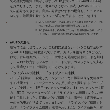
での鑑賞や編集作業がしやすいMOV形式（MPEG-4AVC/H.264）
を採用しました。また、従来のようなAVI形式（Motion JPEG）
での記録もできます。音声の録音はいずれの場合も、リニアＰＣ
Ｍです。動画撮影時にもタッチAFを使用することができます。
※
MOV形式の場合、約4GBのファイル容量制限があり、フル
HD、HD共に、約29分の録画時間になります。
※
AVI形式の場合、約2GBのファイル容量制限があり、HDで
は、約7分、SDであれば約14分の録画時間になります。
iAUTOの進化
被写体に合わせてカメラが自動的に最適なシーンを自動で選択す
る iAUTO 機能が搭載されています。カメラを被写体に向けるだ
けで、計42種類のシーンモードの中から最適な撮影モードを判別
し、自動で設定するフルオートモードです。カメラまかせで安心
して最適なモードで撮影することができます。
「ライブバルブ撮影」、「ライブタイム撮影」
バルブ撮影時に、設定したインターバル毎に撮影画像を更新表示
する機能です。シャッターボタンを押し続けて撮影する「ライブ
バルブ撮影」と、1回目のシャッターボタン押しでシャッターを開
き、2回目でシャッターを閉じる「ライブタイム撮影」の2つの機
能を用意しました。従来のバルブ撮影では、露光中は背面モニタ
ーの画像表示が消えてしまいましたが、「ライブバルブ撮影」お
よび、「ライブタイム撮影」機能を用いれば、ライブ画像を、露