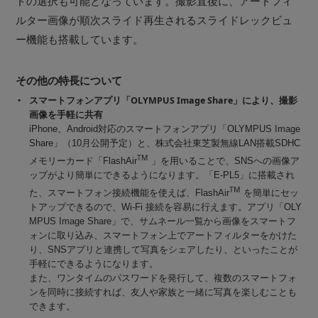
ドの選択も可能となっています。撮影直後に、アートフィ
ルター画像が順次スライド再生されるスライドレックビュ
ー機能も搭載しています。
その他の特長について
スマートフォンアプリ「OLYMPUS Image Share」により、撮影
画像を手軽に共有
iPhone、Android対応のスマートフォンアプリ「OLYMPUS Image
Share」（10月公開予定）と、株式会社東芝製無線LAN搭載SDHC
TM
メモリーカード「FlashAir
」を用いることで、SNSへの画像ア
ップがより簡単にできるようになります。「E-PL5」に搭載され
TM
た、スマートフォン接続機能を使えば、FlashAir
を簡単にセッ
トアップできるので、Wi-Fi 接続を容易に行えます。アプリ「OLY
MPUS Image Share」で、サムネール一覧から画像をスマートフ
ォンに取り込み、スマートフォン上でアートフィルターをかけた
り、SNSアプリと連携して写真をシェアしたり、といったことが
手軽にできるようになります。
また、ワンタイムのパスワードを発行して、複数のスマートフォ
ンを同時に接続すれば、友人や家族と一緒に写真を楽しむことも
できます。