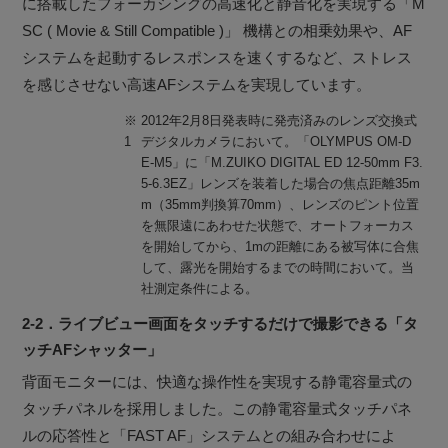
に搭載したフォーカシングの高速化と静音化を実現する「M
SC ( Movie & Still Compatible )」 機構との相乗効果や、AF
システムを起動するレスポンスを速くするなど、ストレス
を感じさせない高速AFシステムを実現しています。
※
2012年2月8日発表時に発売済みのレンズ交換式
1
デジタルカメラにおいて。「OLYMPUS OM-D
E-M5」に「M.ZUIKO DIGITAL ED 12-50mm F3.
5-6.3EZ」レンズを装着した場合の焦点距離35m
m（35mm判換算70mm）、レンズのピント位置
を無限遠にあわせた状態で、オートフォーカス
を開始してから、1mの距離にある被写体に合焦
して、露光を開始するまでの時間において。当
社測定条件による。
2-2．ライブビュー画面をタッチするだけで撮影できる「タ
ッチAFシャッター」
背面モニターには、快適な操作性を実現する静電容量式の
タッチパネルを採用しました。この静電容量式タッチパネ
ルの応答性と「FAST AF」システムとの組み合わせによ