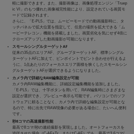
軽に撮影できます。また、撮影画像は、画像処理エンジン「Truep
ic VI」のもつ優れた画像補完性能により、設定されている画質モ
ードで記録されます。
さらに、「E-PL5」では、ムービーモードでの動画撮影時に、タ
ッチパネルで拡大位置を指定して、任意の場所を拡大できる「ム
ービーテレコン」機能を搭載しました。画質劣化を気にせず4倍に
クローズアップした動画撮影が可能になります。
スモールシングルターゲットAF
従来の35点のエリアAF、グループターゲットAF、標準シングル
ターゲットAFに加えて、ピンポイントでピント合わせが行えるよ
うに、1点あたりのフォーカスエリア面積を狭くしたスモールシン
グルターゲットAFが選択できるようになりました。
カメラ内で詳細なRAW編集設定が可能
カメラ内RAW編集機能に、詳細設定編集機能を追加しました。
「E-PL5」では、十字ボタンを用いて、RAW編集時にさまざまな
設定が選択でき、プレビュー表示も可能です。パソコンでのソフ
トウェアに頼ることなく、カメラ内で詳細な編集設定が可能とな
るので、特に出先でRAW現像の必要がある場合に、たいへん便利
です。
秒8コマの高速撮影性能
最高で8コマ/秒の連続撮影を実現しました。オートフォーカスを
追従させた場合（C-AF+Tr、またはC-AF）でも、最高で3.6コマ/