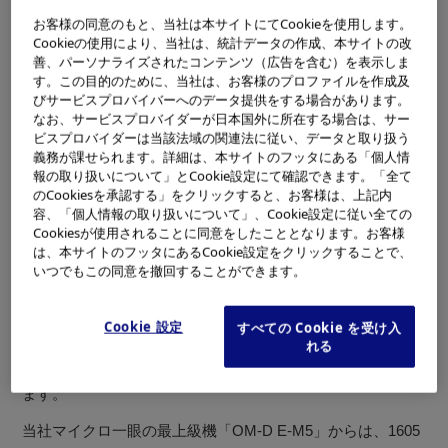
ンズはシルバー
お客様の同意のもと、当社は本サイトにてCookieを使用します。
・ボディー色がブラックの場合、レンズはブラ
Cookieの使用により、当社は、統計データの作成、本サイトの改
ック
善、パーソナライズされたコンテンツ（広告を含む）を表示しま
す。この目的のために、当社は、お客様のプロファイルを作成及
当社が「PEN」シリーズで切り開いたミラーレス一眼カメ
びサービスプロバイバーへのデータ提供をする場合があります。
ラ市場は、レンズ交換式カメラ市場の約50%を占めるよう
なお、サービスプロバイダーが日本国外に所在する場合は、サー
ビスプロバイダーは当該法域の関連法に従い、データと取り扱う
になった日本をはじめとするアジア地域はもちろん、欧米
義務が課せられます。詳細は、本サイトのフッタにある「個人情
※1
報の取り扱いについて」とCookie設定にて確認できます。「全て
でも拡大し続けています
。
のCookiesを承認する」をクリックすると、お客様は、上記内
その、今まさに旬なミラーレス一眼カメラ市場にこのたび
容、「個人情報の取り扱いについて」、Cookie設定に従い全ての
登場する「OLYMPUS PEN Lite E-PL5」は、高機能と使い
Cookiesが使用されることに同意をしたこととなります。お客様
は、本サイトのフッタにあるCookie設定をクリックすることで、
やすさをスタイリッシュな超小型ボディーに凝縮し、ご好
いつでもこの同意を撤回することができます。
評頂いた「OLYMPUS PEN Lite E-PL3」の後継機です。
「E-PL3」同様、ライフスタイルにこだわりを持った方々
Cookie 設定
すべての Cookie を受け入
に、より自由に、よりアクティブに写真を楽しんでいただ
れる
けるよう、画質、機能、使いやすさを大幅に向上させてい
ます。
当社マイクロ一眼の最上級機「OM-D E-M5」からは、1605