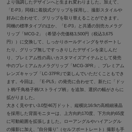
より強調したデザインへと生まれ変わりました。加えて、
「E-P3」同様に着脱式グリップを採用し、撮影スタイルや
好みに合わせて、グリップを取り替えることができます。
同梱の標準タイプのほか、「E-P3」と共通の別売カメラグ
リップ「MCG-2」（希望小売価格3,500円（税込3,675
円））に交換して、しっかりホールディングをサポートし
たり、グリップ無しですっきりしたデザインを楽しんだ
り、プレミアム性の高いカスタマイズアイテムとして発売
中のプレミアムカメラグリップ「MCG-3PR」、プレミアム
レンズキャップ「LC-37PR｣で楽しんでいただくこともでき
ます。今回は、「E-PL5」の発売に合わせて、新たに「ドッ
ト柄/千鳥格子柄/ストライプ柄」を追加、選択の幅がさらに
拡がりました。
大きく見やすい3.0型46万ドット、縦横比16:9の高精細液晶
を採用した背面モニターは、上方向約170度、下方向約65度
に可動範囲を拡張しました。ローアングルやハイアングル
の撮影に加え、"自分撮り"（セルフポートレート）撮影も手