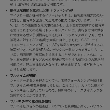
秒（L連写時）の高速撮影が可能です。
動体追尾機能を充実した3D トラッキングAF
マイクロ一眼が採用するイメージャＡＦは、位相差検知方式のAF
に対し、被写体を認識して追尾する能力に優れています。「E-PL
5」は、その優位性を最大限に生かし、上下左右に移動する被写体
を追うこれまでの追尾（トラッキング）AFに、奥行き方向の動き
に追従する動体予測機能を加えた3DトラッキングAFにより、動く
被写体に対するAFの精度が大幅に向上しました。C-AFモード
（コンティニュアスAF）で、AFを追従させながら、秒3.6コマの
連写ができ、位相差AF方式のデジタル一眼レフカメラよりも、よ
り広い画面範囲で被写体を追尾することができます。さらに、人
物・顔を追尾するなどの位相差AFが苦手とする被写体での追尾が
可能です。静止画撮影のみならず、動画撮影でも、被写体をしっ
かりと追尾します。
フルタイムAF機能
シャッターボタンを押さなくても、常時フォーカシングを続ける
フルタイムAF機能を搭載しました。これにより、カメラは絶えず
ピントを合わせ続けているので、撮影時のレリーズタイムラグを
短縮することができます。
フルHD (MOV) 動画撮影機能
フルハイビジョンの動画は、パソコンと親和性が高く、パソコン