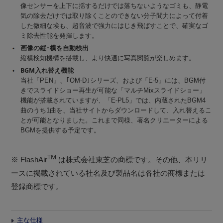
像センサーを上下に揺するだけでは落ちないようなゴミも、静電
気の除去だけでは取り除くことのできない分子間力によって付着
した微細な埃も、超音波で強力にはじき飛ばすことで、確実なゴ
ミ除去性能を発揮します。
画像の縦･横を自動検出
縦横検知機構を搭載し、より快適に写真閲覧が楽しめます。
BGM入れ替え機能
当社「PEN」、｢OM-D｣シリーズ、および「E-5」には、BGM付
きでスライドショー再生が可能な「マルチMixスライドショー」
機能が搭載されていますが、「E-PL5」では、内蔵されたBGM4
曲のうち1曲を、当社サイトからダウンロードして、入れ替えるこ
とが可能となりました。これまで同様、著名クリエーターによる
BGMを提供する予定です。
TM
※ FlashAir
は株式会社東芝の商標です。その他、本リリ
ースに掲載されている社名及び製品名は各社の商標または
登録商標です。
主な仕様