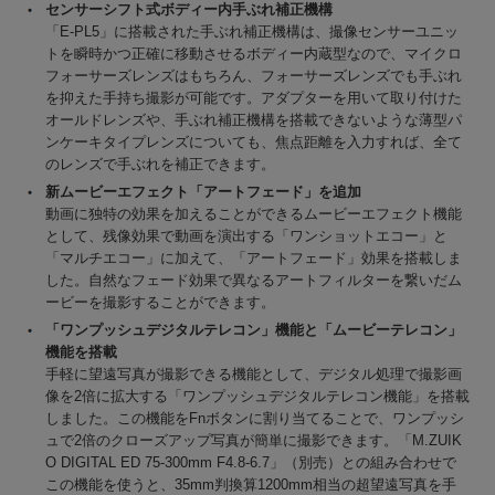
センサーシフト式ボディー内手ぶれ補正機構
「E-PL5」に搭載された手ぶれ補正機構は、撮像センサーユニッ
トを瞬時かつ正確に移動させるボディー内蔵型なので、マイクロ
フォーサーズレンズはもちろん、フォーサーズレンズでも手ぶれ
を抑えた手持ち撮影が可能です。アダプターを用いて取り付けた
オールドレンズや、手ぶれ補正機構を搭載できないような薄型パ
ンケーキタイプレンズについても、焦点距離を入力すれば、全て
のレンズで手ぶれを補正できます。
新ムービーエフェクト「アートフェード」を追加
動画に独特の効果を加えることができるムービーエフェクト機能
として、残像効果で動画を演出する「ワンショットエコー」と
「マルチエコー」に加えて、「アートフェード」効果を搭載しま
した。自然なフェード効果で異なるアートフィルターを繋いだム
ービーを撮影することができます。
「ワンプッシュデジタルテレコン」機能と「ムービーテレコン」
機能を搭載
手軽に望遠写真が撮影できる機能として、デジタル処理で撮影画
像を2倍に拡大する「ワンプッシュデジタルテレコン機能」を搭載
しました。この機能をFnボタンに割り当てることで、ワンプッシ
ュで2倍のクローズアップ写真が簡単に撮影できます。「M.ZUIK
O DIGITAL ED 75-300mm F4.8-6.7」（別売）との組み合わせで
この機能を使うと、35mm判換算1200mm相当の超望遠写真を手