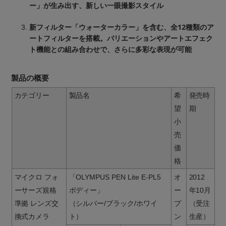
ー」が生み出す、新しい一眼撮影スタイル
新フィルター「ウォーターカラー」を含む、全12種類のア
ートフィルターを搭載。バリエーションやアートエフェク
ト機能との組み合わせで、さらに多彩な表現が可能
製品の概要
カテゴリー
製品名
希
発売時
望
期
小
売
価
格
マイクロ フォ
「OLYMPUS PEN Lite E-PL5
オ
2012
ーサーズ規格
ボディー」
ー
年10月
準拠 レンズ交
（シルバー/ブラック/ホワイ
プ
（受注
換式カメラ
ト）
ン
生産）