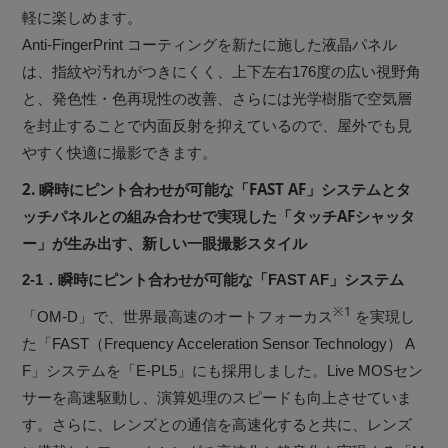
軽に楽しめます。
Anti-FingerPrint コーティングを新たに施した液晶パネル
は、指紋や汚れがつきにくく、上下左右176度の広い視野角
と、発色性・色再現性の改善、さらには光学樹脂で空気層
を封止することで内面反射を抑えているので、屋外でも見
やすく快適に撮影できます。
2. 瞬時にピント合わせが可能な「FAST AF」システムとタ
ッチパネルとの組み合わせで実現した「タッチAFシャッタ
ー」が生み出す、新しい一眼撮影スタイル
2-1．瞬時にピント合わせが可能な「FAST AF」システム
※1
「OM-D」で、世界最高速のオートフォーカス
を実現し
た「FAST（Frequency Acceleration Sensor Technology） A
F」システムを「E-PL5」にも採用しました。Live MOSセン
サーを高速駆動し、演算処理のスピードも向上させていま
す。さらに、レンズとの通信を高速化すると共に、レンズ