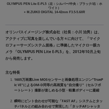
OLYMPUS PEN Lite E-PL5（左：シルバー/中央：ブラック/右：ホ
ワイト）
+ M.ZUIKO DIGITAL 14-42mm F3.5-5.6IIR
オリンパスイメージング株式会社（社長：小川 治男）は、
アクティブに写真を楽しんでいる方々に向けて、「マイク
ロフォーサーズシステム規格」に準拠したマイクロ一眼カ
メラ 「OLYMPUS PEN Lite E-PL5」を、2012年10月上旬
から発売します。
主な特長
1605万画素Live MOSセンサーと画像処理エンジン"TrueP
ic VI"によるOM-D同等の高画質を"自分撮り"（セルフポ
ートレート）撮影が楽しめる小型・軽量ボディーに凝縮
瞬時にピント合わせが可能な「FAST AF」システムとタッ
チパネルとの組み合わせで実現した「タッチAFシャッタ