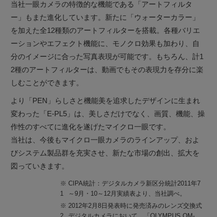
当社一眼カメラの特徴的な機能である「アートフィルタ
ー」もまた進化しています。新たに「ウォーターカラー」
を加えた全12種類のアートフィルターを搭載。各種バリエ
ーションやエフェクト機能に、モノクロ効果も加わり、自
分のイメージに合った写真表現が可能です。もちろん、計1
2種のアートフィルターは、動画でもその表現力を存分に楽
しむことができます。
より「PEN」らしさと機能美を追求したデザインに生まれ
変わった「E-PL5」は、美しさだけでなく、画質、機能、操
作性のすべてに進化を遂げたマイクロ一眼です。
当社は、今後もマイクロ一眼カメラのラインアップ、およ
びシステム製品群を充実させ、新たな市場の創出、拡大を
図っていきます。
※
CIPA統計：デジタルカメラ新区分統計2011年7
1
～9月・10～12月実績表より、当社調べ。
※
2012年2月8日発表時に発売済みのレンズ交換式
2
デジタルカメラにおいて。「OLYMPUS OM-