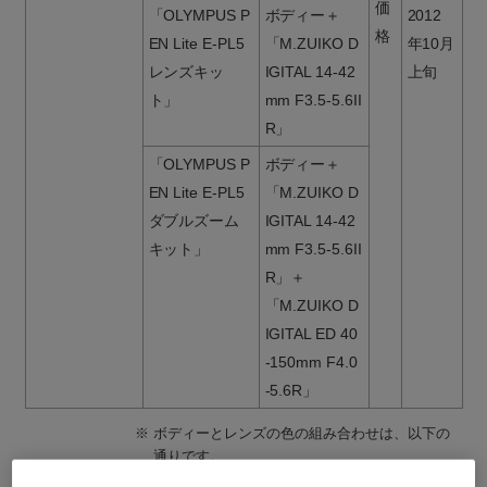
価
「OLYMPUS P
ボディー＋
2012
格
EN Lite E-PL5
「M.ZUIKO D
年10月
レンズキッ
IGITAL 14-42
上旬
ト」
mm F3.5-5.6II
R」
「OLYMPUS P
ボディー＋
EN Lite E-PL5
「M.ZUIKO D
ダブルズーム
IGITAL 14-42
キット」
mm F3.5-5.6II
R」＋
「M.ZUIKO D
IGITAL ED 40
-150mm F4.0
-5.6R」
※
ボディーとレンズの色の組み合わせは、以下の
通りです。
・ボディー色がシルバー、ホワイトの場合、レ