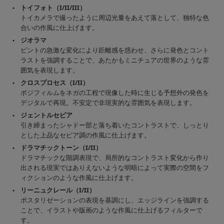
トイフォト（I/II/III）
トイカメラで撮ったように周辺光量をあえて落として、独特な色
合いの作風に仕上げます。
ジオラマ
ピントの急激な変化により距離感を惑わせ、さらに発色とコント
ラストを強調することで、あたかもミニチュアの世界のような雰
囲気を表現します。
クロスプロセス（I/II）
ポジフィルムをネガの工程で現像した時に生じる予想外の発色を
デジタルで再現。不安定で非現実的な雰囲気を表現します。
ジェントルセピア
引き締まったシャドー部と落ち着いたコントラストで、しっとり
とした上品なセピア調の作風に仕上げます。
ドラマチックトーン（I/II）
ドラマチックな階調表現で、局所的なコントラスト変化から作り
出される現実ではありえないような明暗によって実際の空間をフ
ィクションのような作風に仕上げます。
リーニュクレール（I/II）
ポスタリゼーションの表現を基調にし、エッジラインを強調する
ことで、イラストや版画のような作風に仕上げるフィルターで
す。