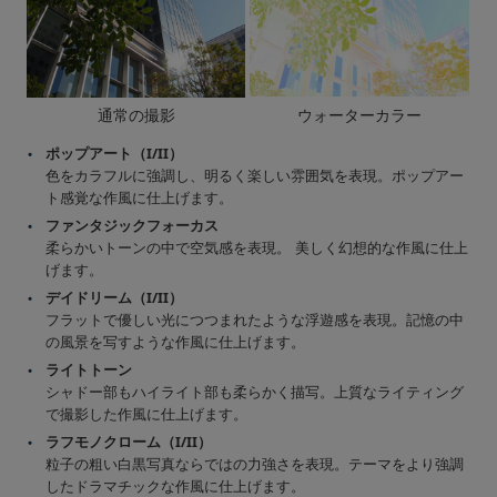
通常の撮影
ウォーターカラー
ポップアート（I/II）
色をカラフルに強調し、明るく楽しい雰囲気を表現。ポップアー
ト感覚な作風に仕上げます。
ファンタジックフォーカス
柔らかいトーンの中で空気感を表現。 美しく幻想的な作風に仕上
げます。
デイドリーム（I/II）
フラットで優しい光につつまれたような浮遊感を表現。記憶の中
の風景を写すような作風に仕上げます。
ライトトーン
シャドー部もハイライト部も柔らかく描写。上質なライティング
で撮影した作風に仕上げます。
ラフモノクローム（I/II）
粒子の粗い白黒写真ならではの力強さを表現。テーマをより強調
したドラマチックな作風に仕上げます。