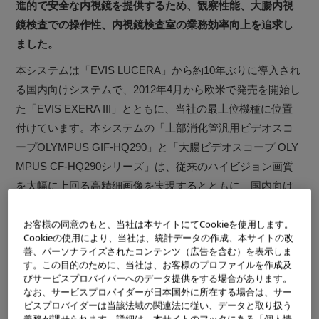
進的で安全な内視鏡を提供するため、観察性能、大腸内視
鏡検査での操作性、内視鏡検査室の業務効率向上を追求し
ました。
本システムは「EVIS LUCERA」から約10年ぶりに導入され
る国内向けシステムで、2012年4月から欧米で発売を開始し
た「EVIS EXERA III」とともに、当社の最上位機種に位置
付けています。本システムの「上部消化管汎用ビデオスコ
ープOLYMPUS GIF-HQ290」と「大腸ビデオスコープ OLY
MPUS CF-HQ290シリーズ」は、従来のハイビジョン画質
を大幅に上回る高精細画像を実現するとともに、国内向け
製品初となる2段階フォーカス切り替えの機能が搭載されま
お客様の同意のもと、当社は本サイトにてCookieを使用します。
す。がんなどの微細病変の早期発見に貢献する狭帯域光観
Cookieの使用により、当社は、統計データの作成、本サイトの改
※1
察（NBI）
も進化させ、観察性能が一段と向上しまし
善、パーソナライズされたコンテンツ（広告を含む）を表示しま
す。この目的のために、当社は、お客様のプロファイルを作成及
た。
びサービスプロバイバーへのデータ提供をする場合があります。
なお、サービスプロバイダーが日本国外に所在する場合は、サー
なお、10月10日～13日、神戸国際展示場で開催される「第2
ビスプロバイダーは当該法域の関連法に従い、データと取り扱う
0回日本消化器関連学会週間（運営委員長：岩手医科大学 消
義務が課せられます。詳細は、本サイトのフッタにある「個人情