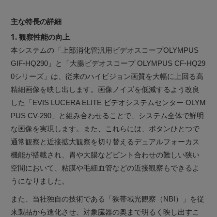
主な特長の詳細
1. 観察性能の向上
本システムの「上部消化管汎用ビデオスコープOLYMPUS
GIF-HQ290」と「大腸ビデオスコープ OLYMPUS CF-HQ29
0シリーズ」は、従来のハイビジョン画質を大幅に上回る高
精細画像を映し出します。画像ノイズを低減するよう改良
した「EVIS LUCERA ELITE ビデオシステムセンター OLYM
PUS CV-290」と組み合わせることで、システム全体で鮮明
な画像を実現します。また、これらには、ボタンひとつで
通常観察と近接拡大観察を切り替えるデュアルフォーカス
機能が搭載され、胃や大腸などピント合わせの難しい狭い
空間において、粘膜や毛細血管などの近接観察もできるよ
うになりました。
また、当社独自の技術である「狭帯域光観察（NBI）」を従
来製品から進化させ、対象臓器の奥まで明るく映し出すこ