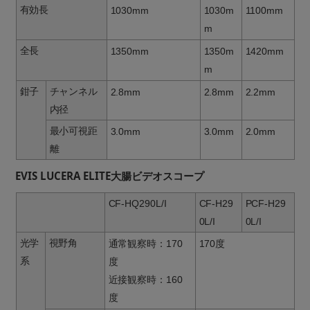
有効長
1030mm
1030m
1100mm
m
全長
1350mm
1350m
1420mm
m
鉗子
チャンネル
2.8mm
2.8mm
2.2mm
内径
最小可視距
3.0mm
3.0mm
2.0mm
離
EVIS LUCERA ELITE大腸ビデオスコープ
CF-HQ290L/I
CF-H29
PCF-H29
0L/I
0L/I
光学
視野角
通常観察時：170
170度
系
度
近接観察時：160
度