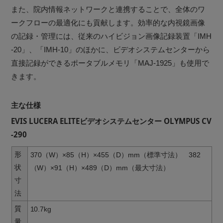
また、院内情報ネットワークと連携することで、全体のワ
ークフローの最適化にも貢献します。効率的な内視鏡画像
の記録・管理には、従来のハイビジョン画像記録装置「IMH
-20」、「IMH-10」のほかに、ビデオシステムセンターから
直接記録ができるポータブルメモリ「MAJ-1925」も使用で
きます。
主な仕様
EVIS LUCERA ELITEビデオシステムセンター OLYMPUS CV
-290
形
370（W）×85（H）×455（D）mm（標準寸法） 382
状
（W）×91（H）×489（D）mm（最大寸法）
寸
法
質
10.7kg
量