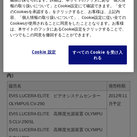
化器・肝臓内科分野 鈴木 一幸 教授）」で本システムの展示
報の取り扱いについて」とCookie設定にて確認できます。「全て
のCookiesを承認する」をクリックすると、お客様は、上記内
を行います。
容、「個人情報の取り扱いについて」、Cookie設定に従い全ての
Cookiesが使用されることに同意をしたこととなります。お客様
※
狭帯域光観察（Narrow Band Imaging=NBI）…
は、本サイトのフッタにあるCookie設定をクリックすることで、
1
粘膜表面の微細な血管や模様を観察するため
いつでもこの同意を撤回することができます。
に、血液中のヘモグロビンに吸収されやすい2つ
の狭帯域の光を照射し、組織の強調表示を行う
観察方法。
Cookie 設定
すべての Cookie を受け入
れる
「EVIS LUCERA ELITE」の製品構成および発売の概要（国
内）
販売名
発売時期
EVIS LUCERA ELITE ビデオシステムセンター
2012年11
OLYMPUS CV-290
月予定
EVIS LUCERA ELITE 高輝度光源装置 OLYMPU
S CLV-290SL
EVIS LUCERA ELITE 高輝度光源装置 OLYMPU