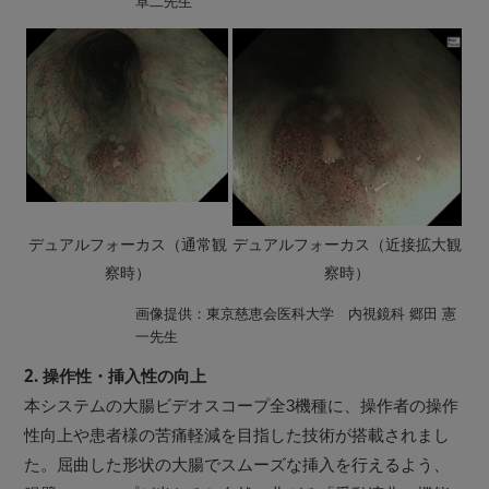
卓二先生
デュアルフォーカス（通常観
デュアルフォーカス（近接拡大観
察時）
察時）
画像提供：東京慈恵会医科大学 内視鏡科 郷田 憲
一先生
2. 操作性・挿入性の向上
本システムの大腸ビデオスコープ全3機種に、操作者の操作
性向上や患者様の苦痛軽減を目指した技術が搭載されまし
た。屈曲した形状の大腸でスムーズな挿入を行えるよう、