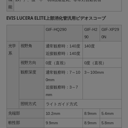
能
EVIS LUCERA ELITE上部消化管汎用ビデオスコープ
GIF-HQ290
GIF-H2
GIF-XP29
90
0N
光学
視野角
通常観察時：140度
140度
系
近接観察時：140度
視野方向
0度（直視）
0度（直視）
観察深度
通常観察時：7～10
3～100mm
0mm
近接観察時：3～7
mm
照明方式
ライトガイド方式
先端部
10.2mm
8.9mm
5.4mm
軟性部
9.9mm
8.9mm
5.8mm