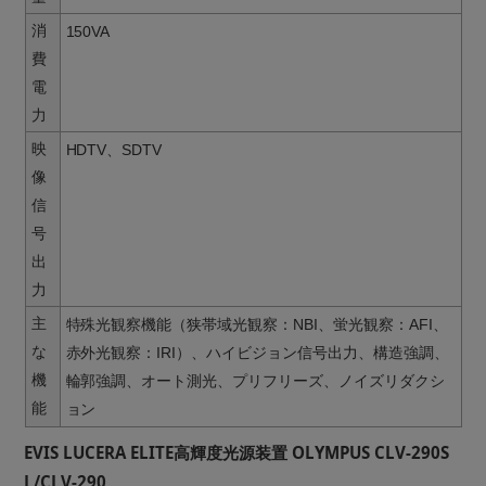
消
150VA
費
電
力
映
HDTV、SDTV
像
信
号
出
力
主
特殊光観察機能（狭帯域光観察：NBI、蛍光観察：AFI、
な
赤外光観察：IRI）、ハイビジョン信号出力、構造強調、
機
輪郭強調、オート測光、プリフリーズ、ノイズリダクシ
能
ョン
EVIS LUCERA ELITE高輝度光源装置 OLYMPUS CLV-290S
L/CLV-290