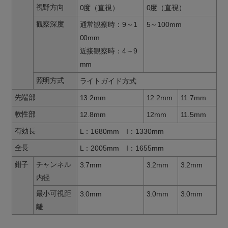
視野方向
0度（直視）
0度（直視）
観察深度
通常観察時：9～1
5～100mm
00mm
近接観察時：4～9
mm
照明方式
ライトガイド方式
先端部
13.2mm
12.2mm
11.7mm
軟性部
12.8mm
12mm
11.5mm
有効長
L：1680mm I：1330mm
全長
L：2005mm I：1655mm
鉗子
チャンネル
3.7mm
3.2mm
3.2mm
内径
最小可視距
3.0mm
3.0mm
3.0mm
離