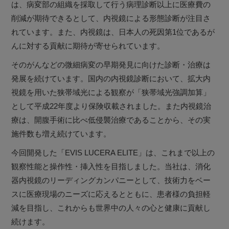
は、病変部の組織を採取して行う病理診断以上に医療費の
削減が期待できるとして、内視鏡による形態診断が注目さ
れています。また、内視鏡は、日本人の死因第1位であるが
んに対する貢献に期待が寄せられています。
そのがんなどの微細病変の早期発見に向けた診断・治療は
発展を続けています。国内の内視鏡診断において、拡大内
視鏡を用いた狭帯域光による観察が「狭帯域光強調加算」
として平成22年度より保険収載されました。また内視鏡治
療は、開腹手術に比べ低侵襲治療であることから、その実
施件数も増え続けています。
今回開発した「EVIS LUCERA ELITE」は、これまで以上の
観察性能と操作性・挿入性を目指しました。当社は、消化
器内視鏡のリーディングカンパニーとして、技術力をベー
スに医療現場のニーズに応えるとともに、患者様の負担軽
減を目指し、これからも世界中の人々の心と健康に貢献し
続けます。