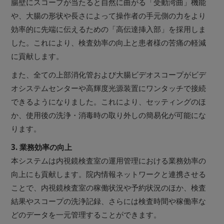
腸壁にスコープが当たると自然に曲がる「受動湾曲」機能
や、大腸の形状や長さによって操作者の手元側の力をより
効率的に先端に伝えるための「高伝達挿入部」を採用しま
した。これにより、検査効率の向上と患者様の苦痛の軽減
に貢献します。
また、全ての上部消化管および大腸ビデオスコープがビデ
オシステムセンターや高輝度光源装置にワンタッチで接続
できるようになりました。これにより、セッティングのほ
か、使用後の洗浄・消毒時の取り外しの簡易化が可能にな
ります。
3. 業務効率の向上
本システムは内視鏡検査室の運用管理における業務効率の
向上にも貢献します。院内情報ネットワークと連携させる
ことで、内視鏡検査室の稼働状況や予約状況のほか、検査
結果やスコープの洗浄記録、さらには検査時間や稼働率な
どのデータを一元管理することができます。