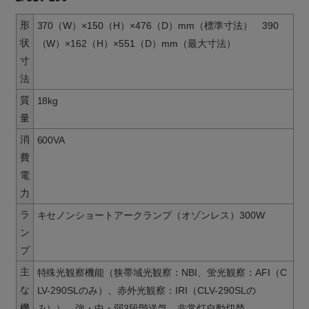
形
370（W）×150（H）×476（D）mm（標準寸法） 390
状
（W）×162（H）×551（D）mm（最大寸法）
寸
法
質
18kg
量
消
600VA
費
電
力
ラ
キセノンショートアークランプ（オゾンレス）300W
ン
プ
主
特殊光観察機能（狭帯域光観察：NBI、蛍光観察：AFI（C
な
LV-290SLのみ）、赤外光観察：IRI（CLV-290SLの
機
み））、強・中・弱3段階送気、非常灯自動切替