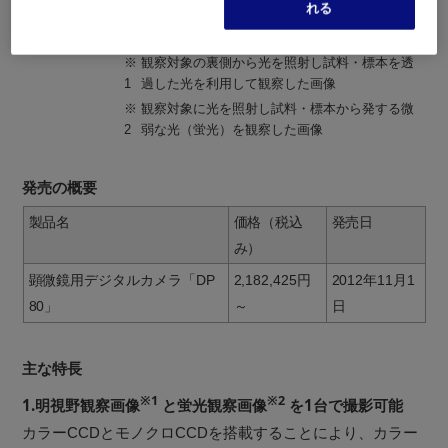
れる
です。
※
観察対象の裏側から光を照射し試料・標本を透
1
過した光を利用して観察した画像
※
観察対象に光を照射し試料・標本から発する微
2
弱な光（蛍光）を観察した画像
発売の概要
製品名
価格（税込
発売日
み）
顕微鏡用デジタルカメラ「DP
2,182,425円
2012年11月1
80」
～
日
主な特長
※1
※2
1.明視野観察画像
と蛍光観察画像
を1台で撮影可能
カラーCCDとモノクロCCDを搭載することにより、カラー