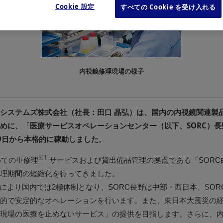
Cookie 設定
すべての Cookie を受け入れる
内視鏡修理現場の様子
システムズ株式会社（社長：田口 晶弘）は、国内の内視鏡関連製
めに、「医療サービスオペレーションセンター（以下、SORC）
月9日から本格的に稼動しました。
※1
めての重修理
サービスおよび貸出備品管理の拠点である「SORC
理期間の短縮化を行ってきました。
立により国内では2極体制となり、SORC長野は中部・西日本、SO
的で安定的なオペレーションを行います。また、東日本大震災の
現場の医療を止めないサービス」の提供を目指します。さらに、