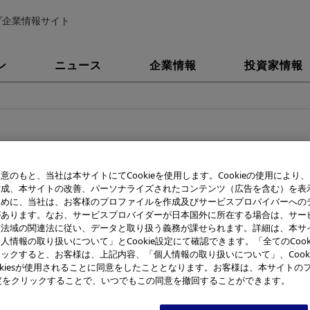
プ企業情報サイト
ン
ニュース
企業情報
投資家情報
視鏡修理サービス体制・備品管理の更なる
意のもと、当社は本サイトにてCookieを使用します。Cookieの使用により
作成、本サイトの改善、パーソナライズされたコンテンツ（広告を含む）を表
サービスオペレーションセンター 長野
ために、当社は、お客様のプロファイルを作成及びサービスプロバイバーへの
があります。なお、サービスプロバイダーが日本国外に所在する場合は、サー
現場の医療を止めないサービスの提供を目指す
該法域の関連法に従い、データと取り扱う義務が課せられます。詳細は、本サ
人情報の取り扱いについて」とCookie設定にて確認できます。「全てのCook
ックすると、お客様は、上記内容、「個人情報の取り扱いについて」、Cook
okiesが使用されることに同意をしたこととなります。お客様は、本サイトの
e設定をクリックすることで、いつでもこの同意を撤回することができます。