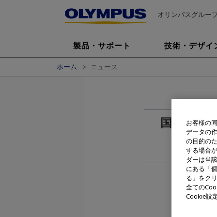
オリンパスグルー
製品・サポート
技術・デザイ
ホーム
ニュース
国内の内
お客様の同
データの
「医療
の目的の
する場合
ダーは当
にある「個
る」をクリ
全てのCo
Cooki