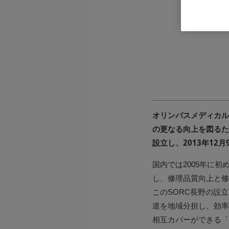
オリンパスメディカル
の更なる向上を図るた
設立し、2013年12
国内では2005年に初
し、修理品質向上と修
このSORC長野の設
道を地域分担し、効率
相互カバーができる「