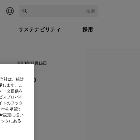
検索
サステナビリティ
採用
2013年12月16日
強化のため
、当社は、統計
示します。こ
」を設立
データ提供を
ビスプロバイ
イトのフッタ
iesを承認す
ie設定に従い
フッタにある