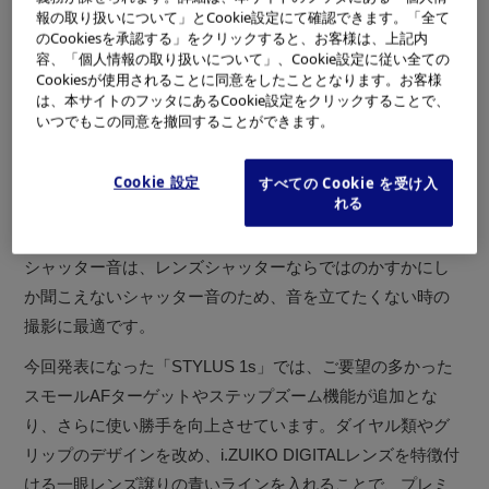
から望遠、さらにはマクロ域の撮影まで、あらゆるシーン
報の取り扱いについて」とCookie設定にて確認できます。「全て
で高画質と美しいボケ味を生み、従来のコンパクトカメラ
のCookiesを承認する」をクリックすると、お客様は、上記内
容、「個人情報の取り扱いについて」、Cookie設定に従い全ての
とは一線を画す性能を持っています。ボディーにはミラー
Cookiesが使用されることに同意をしたこととなります。お客様
レス一眼「OM-D」同等の高精細大型電子ビューファインダ
は、本サイトのフッタにあるCookie設定をクリックすることで、
ー（EVF）を内蔵し、多彩な撮影条件をリアルタイムでフ
いつでもこの同意を撤回することができます。
ァインダーの中で確認しながら変更できます。同梱の自動
開閉キャップを装着すると、電源のオンオフに連動してレ
Cookie 設定
すべての Cookie を受け入
れる
ンズバリアが開閉し、キャップの着脱の手間を省いてスム
ーズな撮影が行えます。
シャッター音は、レンズシャッターならではのかすかにし
か聞こえないシャッター音のため、音を立てたくない時の
撮影に最適です。
今回発表になった「STYLUS 1s」では、ご要望の多かった
スモールAFターゲットやステップズーム機能が追加とな
り、さらに使い勝手を向上させています。ダイヤル類やグ
リップのデザインを改め、i.ZUIKO DIGITALレンズを特徴付
ける一眼レンズ譲りの青いラインを入れることで、プレミ