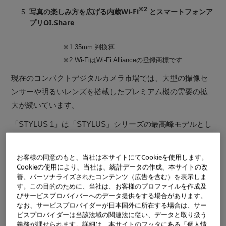
※2
写真の楽しみ方を広げる内蔵Wi-Fi
とスマートフォンア
プリOI.Share
※1
35mm 判換算
※2
Wi-FiはWi-Fi Allianceの登録商標です
現在のコンパクトデジタルカメラ市場では、大型の撮像セ
ンサーや明るいレンズを搭載したプレミアム機の需要の拡
大が続いています。
「STYLUS 1」は「STYLUS」シリーズの最高峰モデルとし
て、コンパクトなボディーに一眼カメラ並みの高画質、高
※1
機能と、テレ側300mm
F2.8相当となる大口径・高倍率ズ
お客様の同意のもと、当社は本サイトにてCookieを使用します。
Cookieの使用により、当社は、統計データの作成、本サイトの改
ームレンズを搭載し、高性能、高倍率カメラの先駆者とし
善、パーソナライズされたコンテンツ（広告を含む）を表示しま
て、ご好評を頂いております。
す。この目的のために、当社は、お客様のプロファイルを作成及
※3
びサービスプロバイバーへのデータ提供をする場合があります。
厚さわずか52mm
、質量402gの小型のボディーに搭載し
なお、サービスプロバイダーが日本国外に所在する場合は、サー
※1
た光学10.7倍（28mm-300mm
）全域F2.8レンズは、広角
ビスプロバイダーは当該法域の関連法に従い、データと取り扱う
義務が課せられます。詳細は、本サイトのフッタにある「個人情