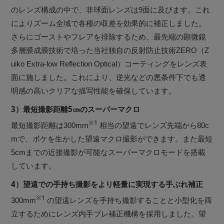
のレンズ構成の中で、非球面レンズは9面に及びます。これ
によりズーム全域で各種の収差を効果的に補正しました。
さらにゴーストやフレアを排除するため、最先端の顕微鏡
多層膜成膜技術で培った当社独自の反射防止技術ZERO（Z
uiko Extra-low Reflection Optical）コーティングをレンズ表
面に施しました。これにより、逆光などの悪条件下でも透
明感の高いクリアな描写性能を確保しています。
3）最短撮影距離5㎝のスーパーマクロ
※1
最短撮影距離は300mm
相当の望遠でレンズ先端から80c
mで、ボケを生かした望遠マクロ撮影ができます。また最短
5cmまでの近接撮影が可能なスーパーマクロモードを搭載
しています。
4）望遠での手持ち撮影をより軽量に実現する手ぶれ補正
※1
300mm
の望遠レンズを手持ち撮影することと小型化を両
立するためにレンズ内手ブレ補正機構を採用しました。望