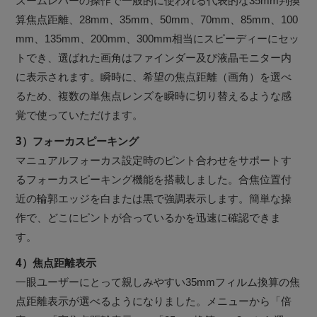
ズームレバーの操作で一般的に使われる代表的な35mm判換
算焦点距離、28mm、35mm、50mm、70mm、85mm、100
mm、135mm、200mm、300mm相当にスピーディーにセッ
トでき、選ばれた画角はファインダー及び液晶モニター内
に表示されます。瞬時に、希望の焦点距離（画角）を選べ
るため、複数の単焦点レンズを瞬時に切り替えるような感
覚で使っていただけます。
3）フォーカスピーキング
マニュアルフォーカス設定時のピント合わせをサポートす
るフォーカスピーキング機能を搭載しました。合焦位置付
近の輪郭エッジを白または黒で強調表示します。簡単な操
作で、どこにピントが合っているかを迅速に確認できま
す。
4）焦点距離表示
一眼ユーザーにとって親しみやすい35mmフィルム換算の焦
点距離表示が選べるようになりました。メニューから「倍