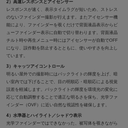
2）高速レスポンスとアイセンサー
レスポンスが速く、表示タイムラグが短いため、ストレス
のないファインダー撮影が行えます。またアイセンサー機
能により、ファインダーを覗くだけで背面液晶表示からビ
ューファインダー表示に自動で切り替わります。背面液晶
チルト時や再生メニュー時にはアイセンサーが自動でOFF
になり、誤作動を防止するとともに、使いやすさを向上し
ています。
3）キャッツアイコントロール
明るい屋外での撮影時にはバックライトの輝度を上げ、暗
い室内では下げることで、目の明順応・暗順応による視覚
誤差を軽減します。バックライトの輝度を環境光の変化に
応じて自動調整することで適正な明るさを保ち、光学ファ
インダー（OVF）に近い自然な視認性を確保します。
4）水準器とハイライト／シャドウ表示
光学ファインダーではできなかった、被写体を覗きながら