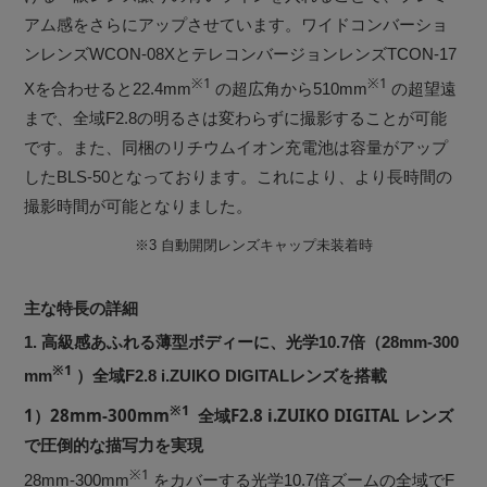
アム感をさらにアップさせています。ワイドコンバーショ
ンレンズWCON-08XとテレコンバージョンレンズTCON-17
※1
※1
Xを合わせると22.4mm
の超広角から510mm
の超望遠
まで、全域F2.8の明るさは変わらずに撮影することが可能
です。また、同梱のリチウムイオン充電池は容量がアップ
したBLS-50となっております。これにより、より長時間の
撮影時間が可能となりました。
※3
自動開閉レンズキャップ未装着時
主な特長の詳細
1. 高級感あふれる薄型ボディーに、光学10.7倍（28mm-300
※1
mm
）全域F2.8 i.ZUIKO DIGITALレンズを搭載
※1
1）28mm-300mm
全域F2.8 i.ZUIKO DIGITAL レンズ
で圧倒的な描写力を実現
※1
28mm-300mm
をカバーする光学10.7倍ズームの全域でF