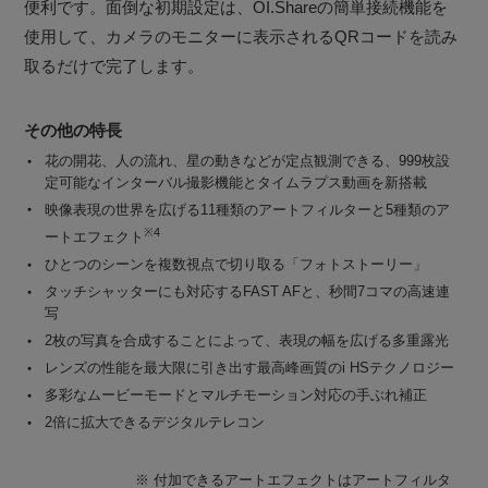
便利です。面倒な初期設定は、OI.Shareの簡単接続機能を
使用して、カメラのモニターに表示されるQRコードを読み
取るだけで完了します。
その他の特長
花の開花、人の流れ、星の動きなどが定点観測できる、999枚設
定可能なインターバル撮影機能とタイムラプス動画を新搭載
映像表現の世界を広げる11種類のアートフィルターと5種類のア
※4
ートエフェクト
ひとつのシーンを複数視点で切り取る「フォトストーリー」
タッチシャッターにも対応するFAST AFと、秒間7コマの高速連
写
2枚の写真を合成することによって、表現の幅を広げる多重露光
レンズの性能を最大限に引き出す最高峰画質のi HSテクノロジー
多彩なムービーモードとマルチモーション対応の手ぶれ補正
2倍に拡大できるデジタルテレコン
※
付加できるアートエフェクトはアートフィルタ