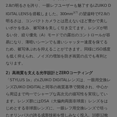
2.8の明るさを誇り、一眼レフユーザーも魅了するi.ZUIKO D
※1
IGITAL LENSを搭載しました。300mm
の望遠時でF2.8の
明るさは、コンパクトカメラとは思えないほど豊かで美し
いボケを生み、被写体を美しく引き立てます。レンズが明
るい分、絞り優先（A）モードでの露出のコントロールが容
易になり、薄暗いシーンでも速いシャッター速度を保てる
ため、被写体ぶれを抑えることができます。同様にISO感度
も低く抑えられ、ノイズの増加を防ぎ画質の点でも有利と
なります。
2）高画質を支える光学設計とZEROコーティング
「STYLUS 1s」のi.ZUIKO DIGITALレンズは、一眼用交換レ
ンズZUIKO DIGITALと同等の画質基準で開発され、中心か
ら周辺まで均一でシャープな高次元の描写性を実現してい
ます。レンズ群にはDSA（大偏肉両面非球面）レンズをは
じめとする非球面レンズに、一眼レフ用交換レンズで培っ
たオリンパスの誇る成形技術を惜しみなく投入。10群12枚