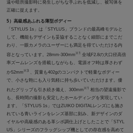
遠や暗所撮影時に発生しがちな手ぶれを低減し、被写体を
正確に捉えます。
5）高級感あふれる薄型ボディー
「STYLUS 1s」は「STYLUS」ブランドの最高峰モデルと
して、機能もデザインも妥協することなく細部にまでこだ
わり、一眼カメラのユーザーにも満足を得ていただける内
※1
容となっています。28mm-300mm
全域F2.8の大口径高倍
率ズームレンズを搭載しながらも、電源オフ時は厚さわず
※3
か52mm
、質量も402gのコンパクトで軽量なボディー
で、小さな鞄にも入り気軽に持ち歩いていただけます。優
※1
れたグリップも引き続き備え、300mm
相当の望遠撮影で
も、長時間の撮影も安定したホールディングを実現してい
ます。「STYLUS 1s」ではZUIKO DIGITALレンズにも施さ
れている青いラインをレンズ基部に刻み、新デザインのダ
イヤルや高級感のある革シボ調仕上げとしたことで「STYL
US」シリーズのフラッグシップ機としての存在感を高めて